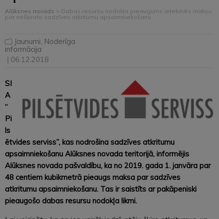
Alūksnes novads
>
Dabas resursu nodokļa pieaugums ietekmēs maksu
par nešķiroto sadzīves atkritumu apsaimniekošanu
Jaunumi
,
Noderīga
informācija
| 06.12.2018
SI
A
“
Pi
ls
ētvides serviss”, kas nodrošina sadzīves atkritumu
apsaimniekošanu Alūksnes novada teritorijā, informējis
Alūksnes novada pašvaldību, ka no 2019. gada 1. janvāra par
48 centiem kubikmetrā pieaugs maksa par sadzīves
atkritumu apsaimniekošanu. Tas ir saistīts ar pakāpeniski
pieaugošo dabas resursu nodokļa likmi.