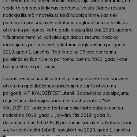
Lai veicinātu, ka arvien vairāk iedzīvotāju šķiro atkritumus, un
veido to par savu ikdienas ieradumu, valsts Dabas resursu
nodokļa likumā ir noteikusi, ka šī nodokļa likme, kas tiek
piemērota par sadzīves atkritumu apglabāšanu speciālajos
atkritumu poligonos, katru gadu pieaug līdz pat 2020. gadam.
Nākamais termiņš, kad pieaugs dabas resursu nodokļa
maksājums par sadzīves atkritumu apglabāšanu poligonos, ir
2019. gada 1. janvāris. Tad likme no 35 eiro par tonnu
palielināsies līdz 43 eiro par tonnu, bet no 2020. gada likme
būs jau 50 eiro par tonnu.
Dabas resursu nodokļa likmes pieaugums ietekmē sadzīves
atkritumu apglabāšanas pakalpojuma tarifu atkritumu
poligonā “AP KAUDZĪTES” Litenē. Sabiedrisko pakalpojumu
regulēšanas komisijas padomes apstiprinātais “AP
KAUDZĪTES” poligona tarifs ar palielināto dabas resursu
nodokli no 2019. gada 1. janvāra līdz 2019. gada 31.
decembrim būs 59,52 EUR par tonnu sadzīves atkritumu (par
4 eiro vairāk nekā šobrīd), savukārt no 2020. gada 1. janvāra