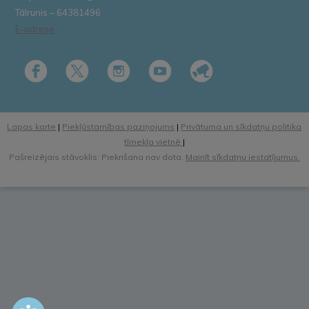
Tālrunis – 64381496
E-adrese
Lapas karte
|
Piekļūstamības paziņojums
|
Privātuma un sīkdatņu politika
tīmekļa vietnē
|
Pašreizējais stāvoklis: Piekrišana nav dota.
Mainīt sīkdatņu iestatījumus.