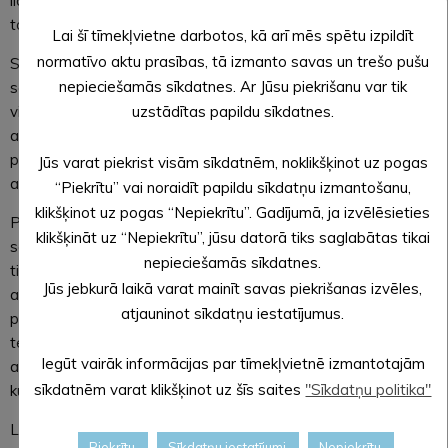
līdz jauna tarifa spēkā stāšanās brīdim – 63,02 EUR par
tonnu.
Lai šī tīmekļvietne darbotos, kā arī mēs spētu izpildīt
normatīvo aktu prasības, tā izmanto savas un trešo pušu
Sabiedrisko pakalpojumu regulatora apstiprinātais tarifs par
nepieciešamās sīkdatnes. Ar Jūsu piekrišanu var tik
sadzīves atkritumu apglabāšanu poligonā “AP Kaudzītes” ir
viena no sastāvdaļām, kas veido maksu par sadzīves
uzstādītas papildu sīkdatnes.
atkritumu apsaimniekošanu. Līdz ar poligona tarifa
pieaugumu jāpalielinās arī sadzīves atkritumu
Jūs varat piekrist visām sīkdatnēm, noklikšķinot uz pogas
apsaimniekošanas maksai.
“Piekrītu” vai noraidīt papildu sīkdatņu izmantošanu,
klikšķinot uz pogas “Nepiekrītu”. Gadījumā, ja izvēlēsieties
Poligona tarifs ir noteikts par tonnām, taču SIA “Pilsētvides
klikšķināt uz “Nepiekrītu”, jūsu datorā tiks saglabātas tikai
serviss” klientiem samaksa par sadzīves atkritumu izvešanu
nepieciešamās sīkdatnes.
tiek aprēķināta par kubikmetriem. Tā kā atkritumu
Jūs jebkurā laikā varat mainīt savas piekrišanas izvēles,
apglabāšanas izmaksas no 2019. gada 1. janvāra pieaugs
atjauninot sīkdatņu iestatījumus.
par 4 eiro tonnā, un atkritumu vidējais svars Alūksnes novada
teritorijā ir 120 kilogrami kubikmetrā, SIA “Pilsētvides serviss”
Iegūt vairāk informācijas par tīmekļvietnē izmantotajām
aprēķinājis, ka poligona tarifa pieaugums būs 48 centi
sīkdatnēm varat klikšķinot uz šīs saites
"Sīkdatņu politika"
kubikmetrā (bez PVN).
Līdz ar to arī maksa par nešķiroto sadzīves atkritumu
Piekrītu
Sīkdatņu iestatījumi
Nepiekrītu