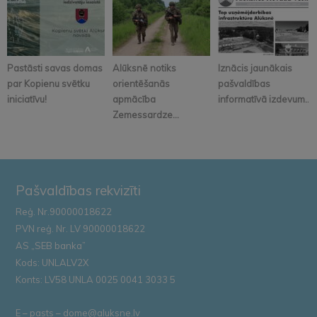
Pastāsti savas domas
Alūksnē notiks
Iznācis jaunākais
par Kopienu svētku
orientēšanās
pašvaldības
iniciatīvu!
apmācība
informatīvā izdevum...
Zemessardze...
Pašvaldības rekvizīti
Reģ. Nr.90000018622
PVN reģ. Nr. LV 90000018622
AS „SEB banka”
Kods: UNLALV2X
Konts: LV58 UNLA 0025 0041 3033 5
E – pasts – dome@aluksne.lv