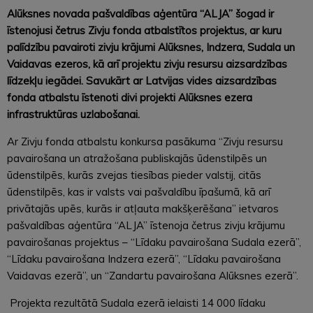
Alūksnes novada pašvaldības aģentūra “ALJA” šogad ir
īstenojusi četrus Zivju fonda atbalstītos projektus, ar kuru
palīdzību pavairoti zivju krājumi Alūksnes, Indzera, Sudala un
Vaidavas ezeros, kā arī projektu zivju resursu aizsardzības
līdzekļu iegādei. Savukārt ar Latvijas vides aizsardzības
fonda atbalstu īstenoti divi projekti Alūksnes ezera
infrastruktūras uzlabošanai.
Ar Zivju fonda atbalstu konkursa pasākuma “Zivju resursu
pavairošana un atražošana publiskajās ūdenstilpēs un
ūdenstilpēs, kurās zvejas tiesības pieder valstij, citās
ūdenstilpēs, kas ir valsts vai pašvaldību īpašumā, kā arī
privātajās upēs, kurās ir atļauta makšķerēšana” ietvaros
pašvaldības aģentūra “ALJA” īstenoja četrus zivju krājumu
pavairošanas projektus – “Līdaku pavairošana Sudala ezerā”,
“Līdaku pavairošana Indzera ezerā”, “Līdaku pavairošana
Vaidavas ezerā”, un “Zandartu pavairošana Alūksnes ezerā”.
Projekta rezultātā Sudala ezerā ielaisti 14 000 līdaku