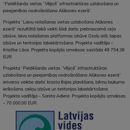
“Peldēšanās vietas “Vējiņš” infrastruktūras uzlabošana un
pieejamības nodrošināšana Alūksnes ezerā”.
Projekta “Laivu nolaišanas vietas uzlabošana Alūksnes
ezerā” rezultātā laikā veikti šādi darbi: piebraucamā ceļa
izbūve, laivu nolaišanas platformas izbūve Ozolu ielā, laipas
izbūve un teritorijas labiekārtošana. Projekta vadītāja –
Kristīne Lāce. Projekta kopējās izmaksas sastāda 49 754,38
EUR.
Projekta “Peldēšanās vietas “Vējiņš” infrastruktūras
uzlabošana un pieejamības nodrošināšana Alūksnes ezerā”
ietvaros veiktie darbi: krasta līnijas planēšana, bērnu laukuma
ierīkošana, celiņu izbūve un teritorijas labiekārtošana.
Projekta vadītāja – Sanita Adlere. Projekta kopējās izmaksas
– 70 000,00 EUR.