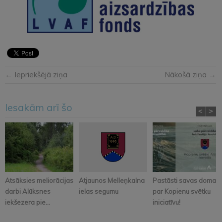
← Iepriekšējā ziņa
Nākošā ziņa →
Iesakām arī šo
<
>
Atsāksies meliorācijas
Atjaunos Melleņkalna
Pastāsti savas domas
darbi Alūksnes
ielas segumu
par Kopienu svētku
iekšezera pie...
iniciatīvu!