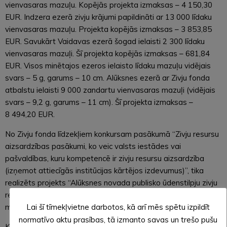
vienvasaras mazuļu. Kopējās projekta izmaksas – 4 150,30
EUR. Indzera ezerā zivju krājumi papildināti ar 13 000 līdaku
vienvasaras mazuļu. Projekta kopējās izmaksas – 3 853,85
EUR. Savukārt Vaidavas ezerā šogad ielaisti 2 300 līdaku
vienvasaras mazuļi. Šī projekta kopējās izmaksas – 681,84
EUR. Visos minētajos ezeros ielaisto līdaku mazuļu vidējais
svars – 5 g, garums – 10 cm. Alūksnes ezerā ar Zivju fonda
atbalstu ielaisti 9 000 zandartu vienvasaras mazuļi (vidējais
svars – 9,2 g, garums – 11 cm). Šī projekta izmaksas –
8 494,20 EUR.
No Zivju fonda līdzekļiem konkursam pasākumā “Zivju resursu
aizsardzības pasākumi, ko veic valsts iestādes vai
pašvaldības, kuru kompetencē ir zivju resursu aizsardzība
(izņemot attiecīgās institūcijas kārtējos izdevumus)”, tika
realizēts projekts “Alūksnes novada publisko ūdenstilpju zivju
resursu aizsardzība”. Šī projekta ietvaros iegādātas meža,
medību un apsardzes kameras 1 470,00 EUR vērtībā.
Lai šī tīmekļvietne darbotos, kā arī mēs spētu izpildīt
normatīvo aktu prasības, tā izmanto savas un trešo pušu
Kopējās Zivju fonda atbalstīto projektu izmaksas sastāda 18