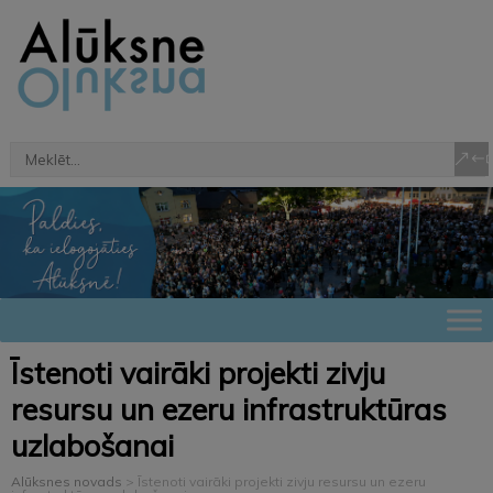
Īstenoti vairāki projekti zivju
resursu un ezeru infrastruktūras
uzlabošanai
Alūksnes novads
>
Īstenoti vairāki projekti zivju resursu un ezeru