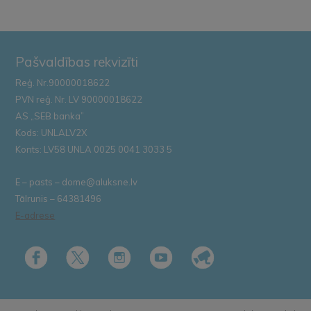
Pašvaldības rekvizīti
Reģ. Nr.90000018622
PVN reģ. Nr. LV 90000018622
AS „SEB banka”
Kods: UNLALV2X
Konts: LV58 UNLA 0025 0041 3033 5
E – pasts – dome@aluksne.lv
Tālrunis – 64381496
E-adrese