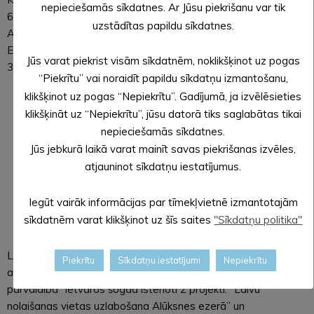
nepieciešamās sīkdatnes. Ar Jūsu piekrišanu var tik
650,19 EUR, no kā Zivju fonda finansējums ir 10 896,25 EUR,
uzstādītas papildu sīkdatnes.
Alūksnes novada pašvaldības līdzfinansējums – 3 909,74
EUR, pašvaldības aģentūras “ALJA” līdzfinansējums –
Jūs varat piekrist visām sīkdatnēm, noklikšķinot uz pogas
3844,20 EUR.
“Piekrītu” vai noraidīt papildu sīkdatņu izmantošanu,
klikšķinot uz pogas “Nepiekrītu”. Gadījumā, ja izvēlēsieties
klikšķināt uz “Nepiekrītu”, jūsu datorā tiks saglabātas tikai
nepieciešamās sīkdatnes.
Jūs jebkurā laikā varat mainīt savas piekrišanas izvēles,
atjauninot sīkdatņu iestatījumus.
Iegūt vairāk informācijas par tīmekļvietnē izmantotajām
sīkdatnēm varat klikšķinot uz šīs saites
"Sīkdatņu politika"
Latvijas vides aizsardzības fonda programmas “Ūdeņu
Piekrītu
Sīkdatņu iestatījumi
Nepiekrītu
aizsardzība” aktivitātes “Publisko ūdeņu praktiskā
pārvaldība” ietvaros šogad īstenoti 2 projekti: “Laivu
nolaišanas vietas uzlabošana Alūksnes ezerā” un