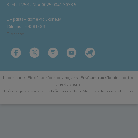
Konts: LV58 UNLA 0025 0041 3033 5
E – pasts – dome@aluksne.lv
Tālrunis – 64381496
E-adrese
Lapas karte
|
Piekļūstamības paziņojums
|
Privātuma un sīkdatņu politika
tīmekļa vietnē
|
Pašreizējais stāvoklis: Piekrišana nav dota.
Mainīt sīkdatņu iestatījumus.