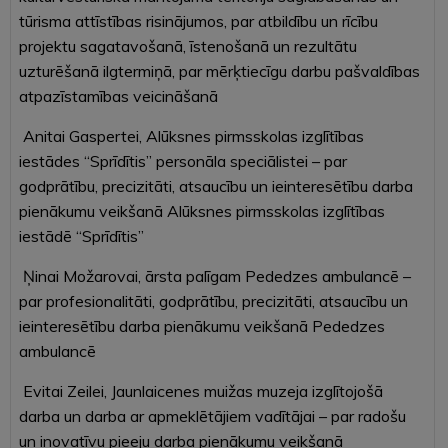
tūrisma attīstības risinājumos, par atbildību un rīcību
projektu sagatavošanā, īstenošanā un rezultātu
uzturēšanā ilgtermiņā, par mērķtiecīgu darbu pašvaldības
atpazīstamības veicināšanā
Anitai Gaspertei, Alūksnes pirmsskolas izglītības
iestādes “Sprīdītis” personāla speciālistei – par
godprātību, precizitāti, atsaucību un ieinteresētību darba
pienākumu veikšanā Alūksnes pirmsskolas izglītības
iestādē “Sprīdītis”
Ņinai Možarovai, ārsta palīgam Pededzes ambulancē –
par profesionalitāti, godprātību, precizitāti, atsaucību un
ieinteresētību darba pienākumu veikšanā Pededzes
ambulancē
Evitai Zeilei, Jaunlaicenes muižas muzeja izglītojošā
darba un darba ar apmeklētājiem vadītājai – par radošu
un inovatīvu pieeju darba pienākumu veikšanā