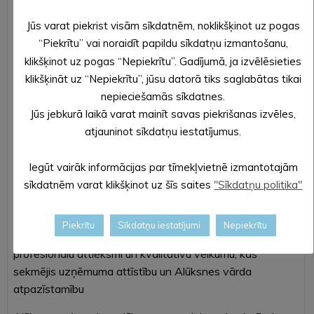
Vilnim Veļķerim, Alūksnes novada pašvaldības sporta
darba organizatoram – par iniciatīvu un nozīmīgu
Jūs varat piekrist visām sīkdatnēm, noklikšķinot uz pogas
ieguldījumu sporta nozares attīstībā, valsts un
“Piekrītu” vai noraidīt papildu sīkdatņu izmantošanu,
starptautiska mēroga sporta notikumu organizēšanā
klikšķinot uz pogas “Nepiekrītu”. Gadījumā, ja izvēlēsieties
Alūksnes novadā
klikšķināt uz “Nepiekrītu”, jūsu datorā tiks saglabātas tikai
nepieciešamās sīkdatnes.
Biedrībai “Ūdens motosporta klubs “NordOst” – par
Jūs jebkurā laikā varat mainīt savas piekrišanas izvēles,
augstiem sasniegumiem sportā, ūdens motosporta
atjauninot sīkdatņu iestatījumus.
popularizēšanu un sporta veida pārmantojamības
veicināšanu Alūksnes novadā
Iegūt vairāk informācijas par tīmekļvietnē izmantotajām
sīkdatnēm varat klikšķinot uz šīs saites
"Sīkdatņu politika"
“PAGODINĀJUMS UZŅĒMĒJDARBĪBĀ”
Piekrītu
Sīkdatņu iestatījumi
Nepiekrītu
Saimnieciskās darbības veicējam Artūram Molleram – par
profesionālu attieksmi un kvalitatīvu veikumu, kas
sekmējis uzņēmuma attīstību un Alūksnes vārda
atpazīstamību