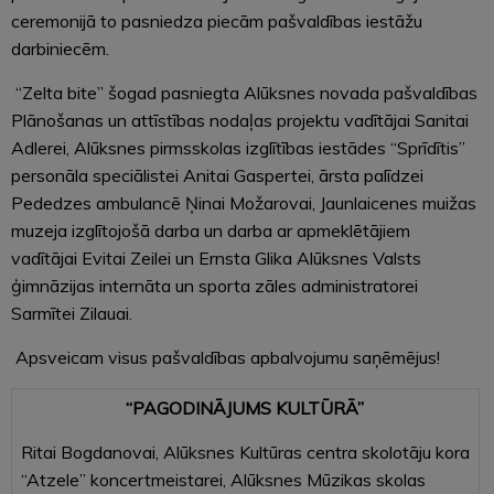
ceremonijā to pasniedza piecām pašvaldības iestāžu
darbiniecēm.
“Zelta bite” šogad pasniegta Alūksnes novada pašvaldības
Plānošanas un attīstības nodaļas projektu vadītājai Sanitai
Adlerei, Alūksnes pirmsskolas izglītības iestādes “Sprīdītis”
personāla speciālistei Anitai Gaspertei, ārsta palīdzei
Pededzes ambulancē Ņinai Možarovai, Jaunlaicenes muižas
muzeja izglītojošā darba un darba ar apmeklētājiem
vadītājai Evitai Zeilei un Ernsta Glika Alūksnes Valsts
ģimnāzijas internāta un sporta zāles administratorei
Sarmītei Zilauai.
Apsveicam visus pašvaldības apbalvojumu saņēmējus!
“PAGODINĀJUMS KULTŪRĀ”
Ritai Bogdanovai, Alūksnes Kultūras centra skolotāju kora
“Atzele” koncertmeistarei, Alūksnes Mūzikas skolas