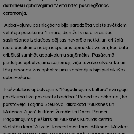
darbinieku apbalvojuma “Zelta bite” pasniegšanas
ceremonija.
Apbalvojumu pasniegšana bija paredzēta valsts svētkiem
veltītajā pasākumā 4. maijā, diemžēl vīrusa izraisītās
saslimšanas izplatības dēļ tas nevarēja notikt, un arī šajā
reizē pasākumu nebija iespējams apmeklēt visiem, kas būtu
gribējuši sumināt apbalvojumu saņēmējus. Pasākumā
piedalījās apbalvojumu saņēmēji, viņu tuvākie cilvēki, kā arī
tās personas, kas apbalvojumu saņēmējus bija pieteikušas
apbalvošanai.
Pašvaldības apbalvojums “Pagodinājums kultūrā” svinīgajā
pasākumā tika pasniegts biedrībai “Pededzes nākotne”, ko
pārstāvēja Tatjana Steklova, laikraksta “Alūksnes un
Malienas Ziņas” kultūras žurnālistei Dacei Plaudei.
Pagodinājums piešķirts arī Alūksnes Kultūras centra
skolotāju kora “Atzele” koncertmeistarei, Alūksnes Mūzikas