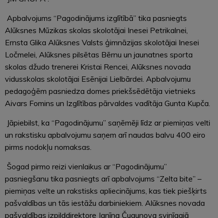
Apbalvojums “Pagodinājums izglītībā” tika pasniegts
Alūksnes Mūzikas skolas skolotājai Inesei Petrikalnei,
Ernsta Glika Alūksnes Valsts ģimnāzijas skolotājai Inesei
Ločmelei, Alūksnes pilsētas Bērnu un jaunatnes sporta
skolas džudo trenerei Kristai Rencei, Alūksnes novada
vidusskolas skolotājai Esēnijai Lielbārdei. Apbalvojumu
pedagoģēm pasniedza domes priekšsēdētāja vietnieks
Aivars Fomins un Izglītības pārvaldes vadītāja Gunta Kupča.
Jāpiebilst, ka “Pagodinājumu” saņēmēji līdz ar piemiņas velti
un rakstisku apbalvojumu saņem arī naudas balvu 400 eiro
pirms nodokļu nomaksas.
Šogad pirmo reizi vienlaikus ar “Pagodinājumu”
pasniegšanu tika pasniegts arī apbalvojums “Zelta bite” –
piemiņas velte un rakstisks apliecinājums, kas tiek piešķirts
pašvaldības un tās iestāžu darbiniekiem. Alūksnes novada
pašvaldības izpilddirektore Janīna Čugunova svinīgajā