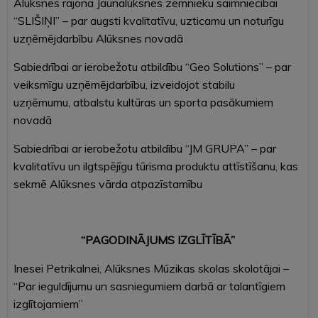
Alūksnes rajona Jaunalūksnes zemnieku saimniecībai
“SLIŠIŅI” – par augsti kvalitatīvu, uzticamu un noturīgu
uzņēmējdarbību Alūksnes novadā
Sabiedrībai ar ierobežotu atbildību “Geo Solutions” – par
veiksmīgu uzņēmējdarbību, izveidojot stabilu
uzņēmumu, atbalstu kultūras un sporta pasākumiem
novadā
Sabiedrībai ar ierobežotu atbildību “JM GRUPA” – par
kvalitatīvu un ilgtspējīgu tūrisma produktu attīstīšanu, kas
sekmē Alūksnes vārda atpazīstamību
“PAGODINĀJUMS IZGLĪTĪBĀ”
Inesei Petrikalnei, Alūksnes Mūzikas skolas skolotājai –
“Par ieguldījumu un sasniegumiem darbā ar talantīgiem
izglītojamiem”