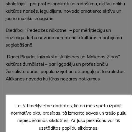
skolotājai – par profesionalitāti un radošumu, aktīvu dalību
kultūras norisēs, ieguldījumu novada amatierkolektīvu un
jauno mūziķu izaugsmē
Biedrībai “Pededzes nākotne” – par mērķtiecīgu un
nozīmīgu darbu novada nemateriālā kultūras mantojuma
saglabāšanā
Dacei Plaudei, laikraksta “Alūksnes un Malienas Ziņas”
kultūras žurnālistei – par ilggadēju un profesionālu
žurnālista darbu, popularizējot un atspoguļojot laikrakstos
Alūksnes novada kultūras nozares notikumus
“PAGODINĀJUMS SPORTĀ”
Lai šī tīmekļvietne darbotos, kā arī mēs spētu izpildīt
normatīvo aktu prasības, tā izmanto savas un trešo pušu
Patrīcijai Ozoliņai, vieglatlētei – par jaunā sportista
nepieciešamās sīkdatnes. Ar Jūsu piekrišanu var tik
mērķtiecību
uzstādītas papildu sīkdatnes.