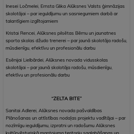
Inesei Ločmelei, Ernsta Glika Alūksnes Valsts ģimnāzijas
skolotājai – par ieguldījumu un sasniegumiem darbā ar
talantīgiem izglītojamiem
Kristai Rencei, Alūksnes pilsētas Bērnu un jaunatnes
sporta skolas džudo trenerei – par jaunā skolotāja radošu,
mūsdienīgu, efektīvu un profesionālu darbu
Esēnijai Lielbārdei, Alūksnes novada vidusskolas
skolotājai – par jaunā skolotāja radošu, mūsdienīgu,
efektīvu un profesionālu darbu
“ZELTA BITE”
Sanitai Adlerei, Alūksnes novada pašvaldības
Plānošanas un attīstības nodaļas projektu vadītājai – par
nozīmīgu ieguldījumu, izpratni un radošumu Alūksnes
kultūrvēsturiskā mantojuma teritoriju saglabāšanas un