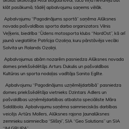
skolas skolotājai Ritai Bogdanovai, taču viņa nevarēja būt
klāt pasākumā, tādēļ apbalvojumu saņems vēlāk.
Apbalvojumu “Pagodinājums sportā” saņēma Alūksnes
novada pašvaldības sporta darba organizators Vilnis
Veļķeris, biedrība “Ūdens motosporta klubs “NordOst”, kā arī
jaunā vieglatlēte Patrīcija Ozoliņa, kuru pārstāvēja vecāki
Solvita un Rolands Ozoliņi.
Apbalvojumus abām nozarēm pasniedza Alūksnes novada
domes priekšsēdētājs Arturs Dukulis un pašvaldības
Kultūras un sporta nodaļas vadītāja Sanita Eglīte.
Apbalvojumu “Pagodinājums uzņēmējdarbībā” pasniedza
domes priekšsēdētāja vietnieks Dzintars Adlers un
pašvaldības uzņēmējdarbības atbalsta speciāliste Māra
Saldābola. Apbalvojumu saņēma saimnieciskās darbības
veicējs Artūrs Mollers, Alūksnes rajona Jaunalūksnes
zemnieku saimniecība “Slišiņi”, SIA “Geo Solutions” un SIA
“JM GRUPA”.