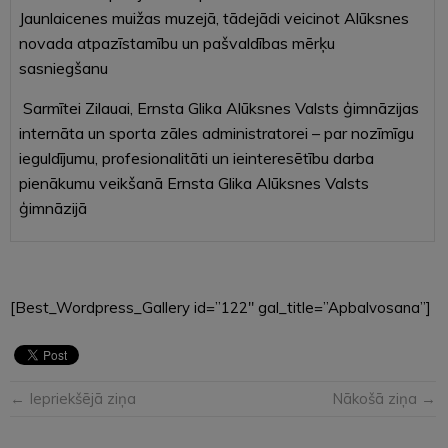
Jaunlaicenes muižas muzejā, tādejādi veicinot Alūksnes
novada atpazīstamību un pašvaldības mērķu
sasniegšanu
Sarmītei Zilauai, Ernsta Glika Alūksnes Valsts ģimnāzijas
internāta un sporta zāles administratorei – par nozīmīgu
ieguldījumu, profesionalitāti un ieinteresētību darba
pienākumu veikšanā Ernsta Glika Alūksnes Valsts
ģimnāzijā
[Best_Wordpress_Gallery id=”122″ gal_title=”Apbalvosana”]
← Iepriekšējā ziņa
Nākošā ziņa →