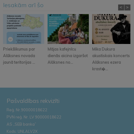
Iesakām arī šo
<
>
Priekšlikumus par
Mājas kafejnīcu
Mika Dukura
Alūksnes novada
dienās aicina izgaršot
akustiskais koncerts
jaunā teritorijas ...
Alūksnes no...
Alūksnes ezera
krast�...
Pašvaldības rekvizīti
Reģ. Nr.90000018622
PVN reģ. Nr. LV 90000018622
AS „SEB banka”
Kods: UNLALV2X