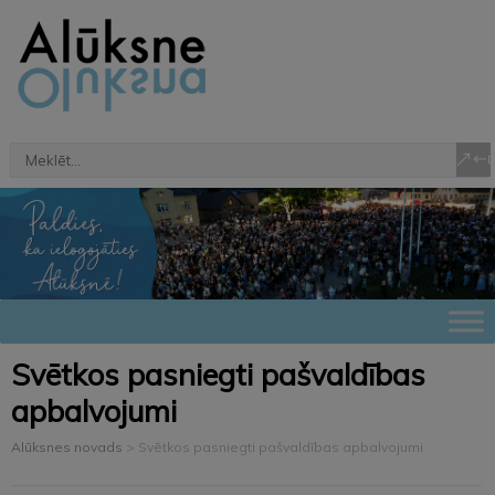
Svētkos pasniegti pašvaldības
apbalvojumi
Alūksnes novads
>
Svētkos pasniegti pašvaldības apbalvojumi