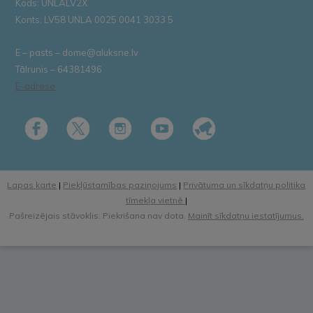
Kods: UNLALV2X
Konts: LV58 UNLA 0025 0041 3033 5
E – pasts – dome@aluksne.lv
Tālrunis – 64381496
E-adrese
Lapas karte
|
Piekļūstamības paziņojums
|
Privātuma un sīkdatņu politika
tīmekļa vietnē
|
Pašreizējais stāvoklis: Piekrišana nav dota.
Mainīt sīkdatņu iestatījumus.