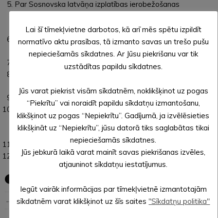
Par Sosnovska latvāņa izplatības ierobežošanas
pasākumu organizatoriskā plāna 2021.-2025. gadam
apstiprināšanu.
Lai šī tīmekļvietne darbotos, kā arī mēs spētu izpildīt
Par Ceļu un ielu fonda vidējā (triju gadu) termiņa plāna –
normatīvo aktu prasības, tā izmanto savas un trešo pušu
2023. gadam apstiprināšanu.
nepieciešamās sīkdatnes. Ar Jūsu piekrišanu var tik
Par pārvaldīšanas tiesību nodošanu.
uzstādītas papildu sīkdatnes.
Par grozījumiem Alūksnes sadarbības teritorijas civilās
aizsardzības komisijas nolikumā.
Jūs varat piekrist visām sīkdatnēm, noklikšķinot uz pogas
Par darba tiesisko attiecību izbeigšanu ar Aigu MŪRNIECI .
“Piekrītu” vai noraidīt papildu sīkdatņu izmantošanu,
Par grozījumiem Alūksnes novada domes 28.01.2020.
klikšķinot uz pogas “Nepiekrītu”. Gadījumā, ja izvēlēsieties
noteikumos Nr. 1/2020 “Par Alūksnes novada pašvaldības
klikšķināt uz “Nepiekrītu”, jūsu datorā tiks saglabātas tikai
kapitāla daļu pārvaldību”.
nepieciešamās sīkdatnes.
Par Alūksnes parka projektu.
Jūs jebkurā laikā varat mainīt savas piekrišanas izvēles,
Par būvniecības dokumentācijas sagatavošanu.
atjauninot sīkdatņu iestatījumus.
Iegūt vairāk informācijas par tīmekļvietnē izmantotajām
← Iepriekšējā ziņa
Nākošā ziņa →
sīkdatnēm varat klikšķinot uz šīs saites
"Sīkdatņu politika"