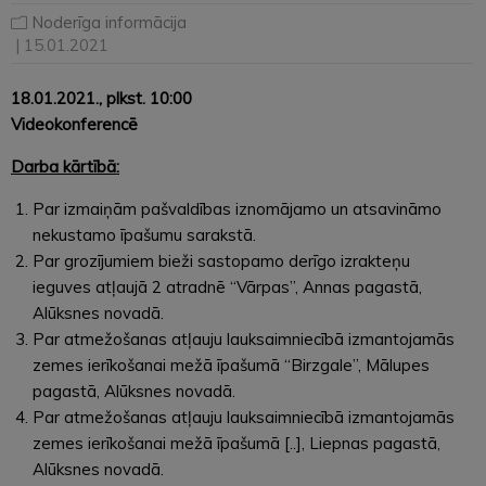
Noderīga informācija
| 15.01.2021
18.01.2021.
, plkst. 10:00
Videokonferencē
Darba kārtībā:
Par izmaiņām pašvaldības iznomājamo un atsavināmo
nekustamo īpašumu sarakstā.
Par grozījumiem bieži sastopamo derīgo izrakteņu
ieguves atļaujā 2 atradnē “Vārpas”, Annas pagastā,
Alūksnes novadā.
Par atmežošanas atļauju lauksaimniecībā izmantojamās
zemes ierīkošanai mežā īpašumā “Birzgale”, Mālupes
pagastā, Alūksnes novadā.
Par atmežošanas atļauju lauksaimniecībā izmantojamās
zemes ierīkošanai mežā īpašumā [..], Liepnas pagastā,
Alūksnes novadā.