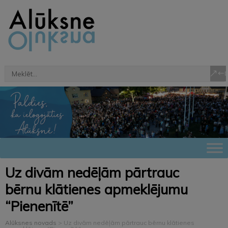
Uz divām nedēļām pārtrauc
bērnu klātienes apmeklējumu
“Pienenītē”
Alūksnes novads
>
Uz divām nedēļām pārtrauc bērnu klātienes