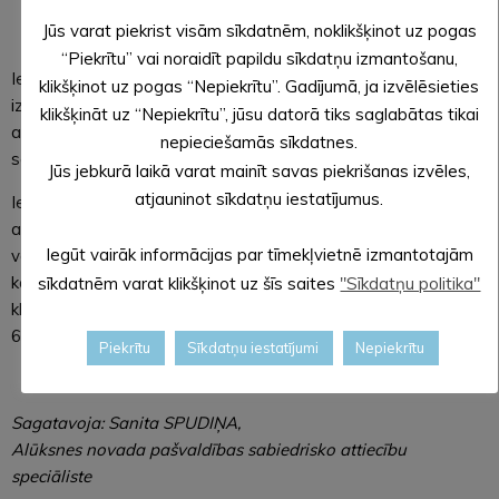
karantīnā, kurā norādīts karantīnas vai attālināto mācību
Jūs varat piekrist visām sīkdatnēm, noklikšķinot uz pogas
sākuma datums.
“Piekrītu” vai noraidīt papildu sīkdatņu izmantošanu,
Iesniegumu VSAA visērtāk iesniegt portālā Latvija.lv,
klikšķinot uz pogas “Nepiekrītu”. Gadījumā, ja izvēlēsieties
izvēloties e-pakalpojumu “Iesniegums iestādei”, pievienojot
klikšķināt uz “Nepiekrītu”, jūsu datorā tiks saglabātas tikai
aizpildītu veidlapu “Iesniegums slimības palīdzības pabalsta
nepieciešamās sīkdatnes.
saņemšanai” vai rakstot iesniegumu brīvā formā.
Jūs jebkurā laikā varat mainīt savas piekrišanas izvēles,
atjauninot sīkdatņu iestatījumus.
Iesniegumam jāpievieno skenētas izziņas. Iesniegumu kopā
ar izziņām var arī nosūtīt pa pastu, adresējot VSAA nodaļai,
Iegūt vairāk informācijas par tīmekļvietnē izmantotajām
vai atstāt klientu apkalpošanas centrā izvietotajās pasta
kastītēs darba laikā no plkst. 8.30 līdz 17.00. VSAA Alūksnes
sīkdatnēm varat klikšķinot uz šīs saites
"Sīkdatņu politika"
klientu apkalpošanas centra tālrunis jautājumu gadījumā
64307087.
Piekrītu
Sīkdatņu iestatījumi
Nepiekrītu
Sagatavoja: Sanita SPUDIŅA,
Alūksnes novada pašvaldības sabiedrisko attiecību
speciāliste