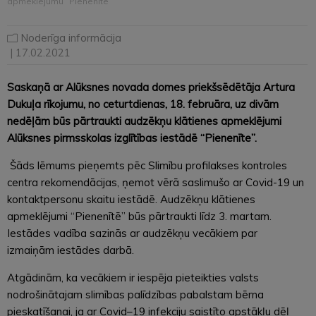
apmeklējumu “Pienenītē”
Noderīga informācija
| 17.02.2021
Saskaņā ar Alūksnes novada domes priekšsēdētāja Artura
Dukuļa rīkojumu, no ceturtdienas, 18. februāra, uz divām
nedēļām būs pārtraukti audzēkņu klātienes apmeklējumi
Alūksnes pirmsskolas izglītības iestādē “Pienenīte”.
Šāds lēmums pieņemts pēc Slimību profilakses kontroles
centra rekomendācijas, ņemot vērā saslimušo ar Covid-19 un
kontaktpersonu skaitu iestādē. Audzēkņu klātienes
apmeklējumi “Pienenītē” būs pārtraukti līdz 3. martam.
Iestādes vadība sazinās ar audzēkņu vecākiem par
izmaiņām iestādes darbā.
Atgādinām, ka vecākiem ir iespēja pieteikties valsts
nodrošinātajam slimības palīdzības pabalstam bērna
pieskatīšanai, ja ar Covid–19 infekciju saistīto apstākļu dēļ