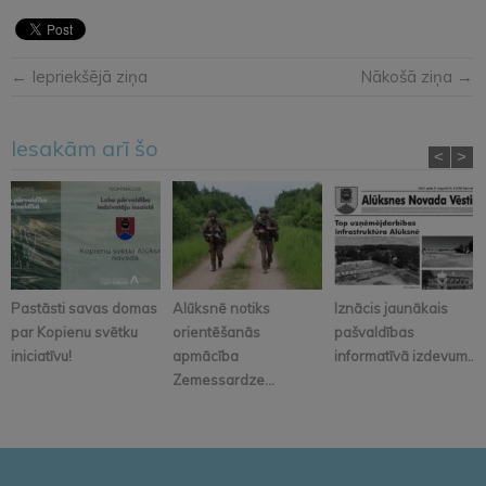
← Iepriekšējā ziņa
Nākošā ziņa →
Iesakām arī šo
<
>
Pastāsti savas domas
Alūksnē notiks
Iznācis jaunākais
par Kopienu svētku
orientēšanās
pašvaldības
iniciatīvu!
apmācība
informatīvā izdevum...
Zemessardze...