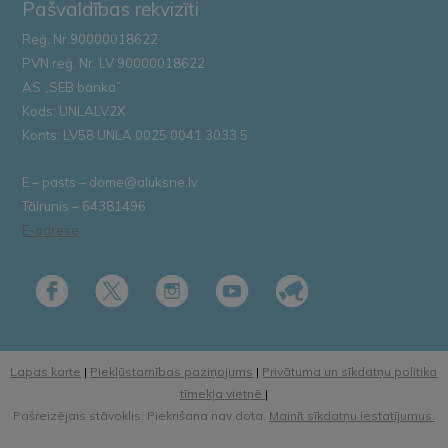
Pašvaldības rekvizīti
Reģ. Nr.90000018622
PVN reģ. Nr. LV 90000018622
AS „SEB banka”
Kods: UNLALV2X
Konts: LV58 UNLA 0025 0041 3033 5
E – pasts – dome@aluksne.lv
Tālrunis – 64381496
E-adrese
Lapas karte
|
Piekļūstamības paziņojums
|
Privātuma un sīkdatņu politika
tīmekļa vietnē
|
Pašreizējais stāvoklis: Piekrišana nav dota.
Mainīt sīkdatņu iestatījumus.