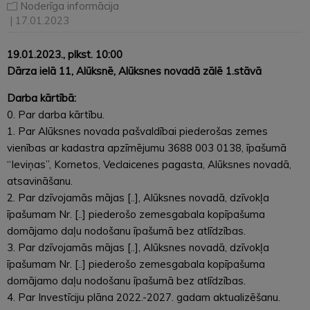
Noderīga informācija
| 17.01.2023
19.01.2023., plkst. 10:00
Dārza ielā 11, Alūksnē, Alūksnes novadā zālē 1.stāvā
Darba kārtībā:
0. Par darba kārtību.
1. Par Alūksnes novada pašvaldībai piederošas zemes
vienības ar kadastra apzīmējumu 3688 003 0138, īpašumā
“Ieviņas”, Kornetos, Veclaicenes pagasta, Alūksnes novadā,
atsavināšanu.
2. Par dzīvojamās mājas [..], Alūksnes novadā, dzīvokļa
īpašumam Nr. [..] piederošo zemesgabala kopīpašuma
domājamo daļu nodošanu īpašumā bez atlīdzības.
3. Par dzīvojamās mājas [..], Alūksnes novadā, dzīvokļa
īpašumam Nr. [..] piederošo zemesgabala kopīpašuma
domājamo daļu nodošanu īpašumā bez atlīdzības.
4. Par Investīciju plāna 2022.-2027. gadam aktualizēšanu.