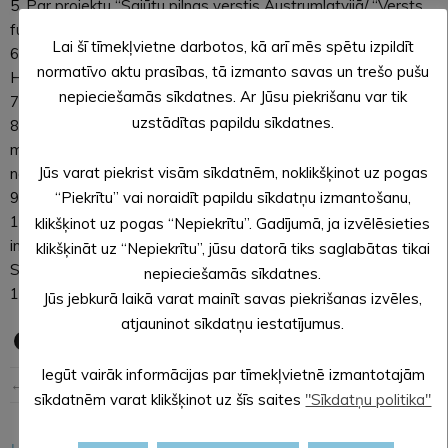
5. Par projektu “Sajūtu pilnas verstis Austrumlatvijā/ “Versts
full of Feelings in Eastern Latvia””.
Lai šī tīmekļvietne darbotos, kā arī mēs spētu izpildīt
6. Par projektu “Kultūras mantojuma tūrisms/“Cultural
normatīvo aktu prasības, tā izmanto savas un trešo pušu
Heritage Tourism””.
nepieciešamās sīkdatnes. Ar Jūsu piekrišanu var tik
7. Par projektu “Sports visiem/“Sports for all””.
uzstādītas papildu sīkdatnes.
8. Par projektu “Elektroautobusu iegāde izglītojamo
mobilitātes veicināšanai un skolu tīkla sasniedzamības
Jūs varat piekrist visām sīkdatnēm, noklikšķinot uz pogas
nodrošināšanai”.
9. Par amata vietām un atlīdzību Alūksnes vidusskolā.
“Piekrītu” vai noraidīt papildu sīkdatņu izmantošanu,
10. Par Alūksnes novada pagastu apvienības pārvades
klikšķinot uz pogas “Nepiekrītu”. Gadījumā, ja izvēlēsieties
infrastruktūras uzlabošanas projektu.
klikšķināt uz “Nepiekrītu”, jūsu datorā tiks saglabātas tikai
SĒDES SLĒGTĀ DAĻA:
nepieciešamās sīkdatnes.
11. Par pabalsta piešķiršanu [..].
Jūs jebkurā laikā varat mainīt savas piekrišanas izvēles,
atjauninot sīkdatņu iestatījumus.
Iegūt vairāk informācijas par tīmekļvietnē izmantotajām
← Iepriekšējā ziņa
Nākošā ziņa →
sīkdatnēm varat klikšķinot uz šīs saites
"Sīkdatņu politika"