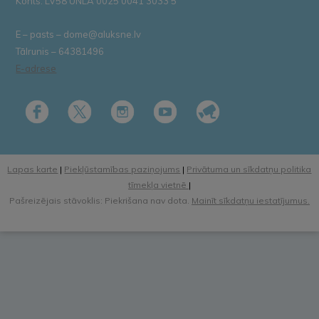
Konts: LV58 UNLA 0025 0041 3033 5
E – pasts – dome@aluksne.lv
Tālrunis – 64381496
E-adrese
Lapas karte
|
Piekļūstamības paziņojums
|
Privātuma un sīkdatņu politika
tīmekļa vietnē
|
Pašreizējais stāvoklis: Piekrišana nav dota.
Mainīt sīkdatņu iestatījumus.