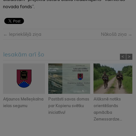
novada fonds”.
← Iepriekšējā ziņa
Nākošā ziņa →
Iesakām arī šo
<
>
Atjaunos Melleņkalna
Pastāsti savas domas
Alūksnē notiks
ielas segumu
par Kopienu svētku
orientēšanās
iniciatīvu!
apmācība
Zemessardze...