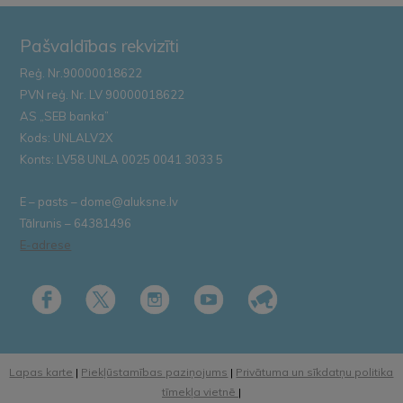
Pašvaldības rekvizīti
Reģ. Nr.90000018622
PVN reģ. Nr. LV 90000018622
AS „SEB banka”
Kods: UNLALV2X
Konts: LV58 UNLA 0025 0041 3033 5
E – pasts – dome@aluksne.lv
Tālrunis – 64381496
E-adrese
Lapas karte
|
Piekļūstamības paziņojums
|
Privātuma un sīkdatņu politika
tīmekļa vietnē
|