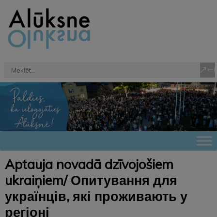
Aptauja novadā dzīvojošiem
ukraiņiem/ Опитування для
українців, які проживають у
регіоні