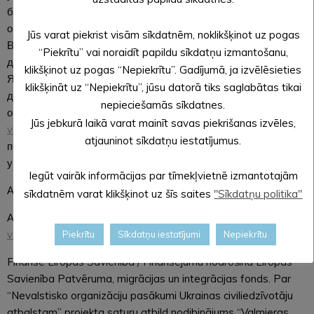
бути впевнені, що ваша особиста інформація буде
оброблятися відповідно до законів про захист даних.
Jūs varat piekrist visām sīkdatnēm, noklikšķinot uz pogas
Ваш відгук безпосередньо вплине на послуги підтримки,
“Piekrītu” vai noraidīt papildu sīkdatņu izmantošanu,
доступні вам та українській спільноті.
klikšķinot uz pogas “Nepiekrītu”. Gadījumā, ja izvēlēsieties
Якщо у вас виникли запитання або вам потрібна додаткова
klikšķināt uz “Nepiekrītu”, jūsu datorā tiks saglabātas tikai
допомога, будь ласка, зв’яжіться з координатором вашого
nepieciešamās sīkdatnes.
округу. Контактні дані можна знайти тут –
https://ukraine-
Jūs jebkurā laikā varat mainīt savas piekrišanas izvēles,
vidzeme.lv/resursi/uzturesanas-latvijaМи
зможемо
atjauninot sīkdatņu iestatījumus.
побудувати сильнішу та інклюзивнішу спільноту для
українців у Відземе.
Iegūt vairāk informācijas par tīmekļvietnē izmantotajām
Анкета тут:
https://forms.gle/BDSzAP8YBvikuqsv9
sīkdatnēm varat klikšķinot uz šīs saites
"Sīkdatņu politika"
Актуальні події у Відземе читайте тут:
https://ukraine-
vidzeme.lv/
Piekrītu
Sīkdatņu iestatījumi
Nepiekrītu
Finansē Eiropas Savienība / Finansējumu nodrošina Eiropas
Savienība Patvēruma, migrācijas un integrācijas fonds. Par
“Nevalstisko organizāciju pasākumi Ukrainas civiliedzīvotāju
atbalstam” projekta saturu atbild nodibinājums “Valmieras