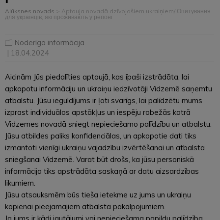
Alūksnes novads
>
Aptauja novadā dzīvojošiem ukraiņiem/ Опитування
для українців, які проживають у регіоні
Noderīga informācija
| 18.04.2024
Aicinām Jūs piedalīties aptaujā, kas īpaši izstrādāta, lai
apkopotu informāciju un ukraiņu iedzīvotāji Vidzemē saņemtu
atbalstu. Jūsu ieguldījums ir ļoti svarīgs, lai palīdzētu mums
izprast individuālos apstākļus un iespēju robežās katrā
Vidzemes novadā sniegt nepieciešamo palīdzību un atbalstu.
Jūsu atbildes paliks konfidenciālas, un apkopotie dati tiks
izmantoti vienīgi ukraiņu vajadzību izvērtēšanai un atbalsta
sniegšanai Vidzemē. Varat būt drošs, ka jūsu personiskā
informācija tiks apstrādāta saskaņā ar datu aizsardzības
likumiem.
Jūsu atsauksmēm būs tieša ietekme uz jums un ukraiņu
kopienai pieejamajiem atbalsta pakalpojumiem.
Ja jums ir kādi jautājumi vai nepieciešama papildu palīdzība,