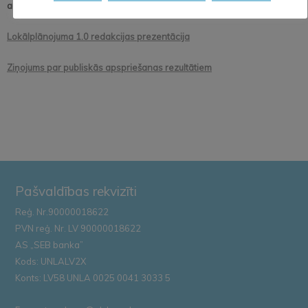
adresi, juridiskām personām – nosaukumu, reģistrācijas datus, adresi.
Lokālplānojuma 1.0 redakcijas prezentācija
Ziņojums par publiskās apspriešanas rezultātiem
Pašvaldības rekvizīti
Reģ. Nr.90000018622
PVN reģ. Nr. LV 90000018622
AS „SEB banka”
Kods: UNLALV2X
Konts: LV58 UNLA 0025 0041 3033 5