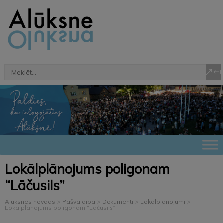
Lokālplānojums poligonam
“Lāčusils”
Alūksnes novads
>
Pašvaldība
>
Dokumenti
>
Lokālplānojumi
>
Lokālplānojums poligonam “Lāčusils”