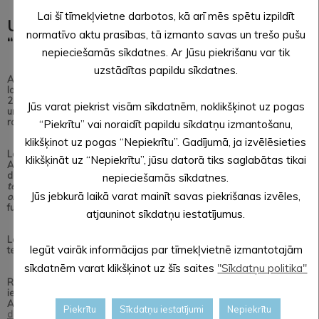
Lai šī tīmekļvietne darbotos, kā arī mēs spētu izpildīt
Uzsāks izstrādāt lokālplānojumu poligonā
normatīvo aktu prasības, tā izmanto savas un trešo pušu
“Lāčusils”
nepieciešamās sīkdatnes. Ar Jūsu piekrišanu var tik
uzstādītas papildu sīkdatnes.
Alūksnes novada dome 26.07.2018. ir pieņēmusi lēmumu Nr.257 “Par
lokālplānojuma, kas groza Alūksnes novada teritorijas plānojumu
2015.-2027. gadam, izstrādes uzsākšanu poligonā “Lāčusils”, Alsviķu
Jūs varat piekrist visām sīkdatnēm, noklikšķinot uz pogas
un Ilzenes pagastos,Alūksnes novadā, lokālplānojuma teritorijas
robežas un darba uzdevuma apstiprināšanu”.
“Piekrītu” vai noraidīt papildu sīkdatņu izmantošanu,
klikšķinot uz pogas “Nepiekrītu”. Gadījumā, ja izvēlēsieties
Lokālplānojuma izstrādes rezultātā plānotā poligona “Lāčusils”,
klikšķināt uz “Nepiekrītu”, jūsu datorā tiks saglabātas tikai
Alūksnes novadā, plānots veikt izmaiņas funkcionālajā zonējumā –
daļai teritorijas
Mežu teritorija (M)
maināma uz
Publiskās apbūves
nepieciešamās sīkdatnes.
teritoriju (P)
, daļu teritorijas noteikt par
Valsts nozīmes aizsardzības
Jūs jebkurā laikā varat mainīt savas piekrišanas izvēles,
objektu teritoriju (TIN1)
, saglabājot esošo
Mežu teritorijas (M)
funkcionālo zonu.
atjauninot sīkdatņu iestatījumus.
Lokālplānojuma izstrādes vadītāja – Alūksnes novada pašvaldības
Iegūt vairāk informācijas par tīmekļvietnē izmantotajām
teritorijas plānotāja Madara Ziņģe-Bumbure.
sīkdatnēm varat klikšķinot uz šīs saites
"Sīkdatņu politika"
Rakstiski priekšlikumi un ieteikumi lokālplānojuma izstrādei
iesniedzami personīgi Alūksnes novada pašvaldībā Dārza ielā 11,
Alūksnē, Alūksnes novadā, LV-4301, vai sūtot uz e-pastu:
Piekrītu
Sīkdatņu iestatījumi
Nepiekrītu
dome@aluksne.lv
, fiziskajām personām norādot savu vārdu, uzvārdu,