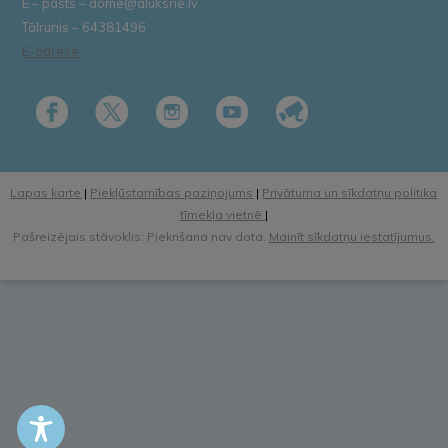
E – pasts – dome@aluksne.lv
Tālrunis – 64381496
E-adrese
Lapas karte
|
Piekļūstamības paziņojums
|
Privātuma un sīkdatņu politika
tīmekļa vietnē
|
Pašreizējais stāvoklis: Piekrišana nav dota.
Mainīt sīkdatņu iestatījumus.