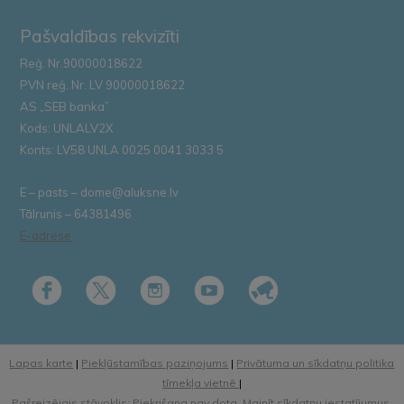
Pašvaldības rekvizīti
Reģ. Nr.90000018622
PVN reģ. Nr. LV 90000018622
AS „SEB banka”
Kods: UNLALV2X
Konts: LV58 UNLA 0025 0041 3033 5
E – pasts – dome@aluksne.lv
Tālrunis – 64381496
E-adrese
Lapas karte
|
Piekļūstamības paziņojums
|
Privātuma un sīkdatņu politika
tīmekļa vietnē
|
Pašreizējais stāvoklis: Piekrišana nav dota.
Mainīt sīkdatņu iestatījumus.