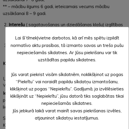
** – mācību ilgums 6 gadi, ieteicamais vecums mācību
uzsākšanai 8 – 9 gadi.
Interešu
( sagatavošanas un dziedāšanas klašu) izglītības
programmās (ieteicamais vecums mācību uzsākšanai 5 – 6
Lai šī tīmekļvietne darbotos, kā arī mēs spētu izpildīt
gadi).
normatīvo aktu prasības, tā izmanto savas un trešo pušu
Pieaugušo
izglītības programmās (nav noteikts vecuma
ierobežojums).
nepieciešamās sīkdatnes. Ar Jūsu piekrišanu var tik
uzstādītas papildu sīkdatnes.
Konsultācija
4. jūnijā 10.00 vai 15.00
Jūs varat piekrist visām sīkdatnēm, noklikšķinot uz pogas
Uzņemšanas pārbaudījums 5. jūnijā plkst. 10.00
“Piekrītu” vai noraidīt papildu sīkdatņu izmantošanu,
vai 15.00
klikšķinot uz pogas “Nepiekrītu”. Gadījumā, ja izvēlēsieties
Iesniegumi
par uzņemšanu Alūksnes Mūzikas skolā tiek
klikšķināt uz “Nepiekrītu”, jūsu datorā tiks saglabātas tikai
pieņemti līdz 4. jūnijam (veidlapa saņemama pie skolas
nepieciešamās sīkdatnes.
lietvedes)
Jūs jebkurā laikā varat mainīt savas piekrišanas izvēles,
atjauninot sīkdatņu iestatījumus.
Skolas adrese : Jāņkalna ielā –38, Alūksnē, LV 4301
Kontakttālrunis: 64381440 ; 26137177