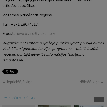
attiecību speciāliste,
Vidzemes plānošanas reģions,
Tālr.: +371 28674617,
E-pasts:
ieva.bivina@vidzeme.lv
Augstākminētā informācija šajā publikācijā atspoguļo autora
viedokli un Igaunijas-Latvijas programmas vadošā iestāde
neatbild par tajā ietvertās informācijas iespējamo
izmantošanu.
← Iepriekšējā ziņa
Nākošā ziņa →
Iesakām arī šo
<
>