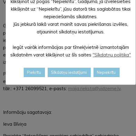
klikšķinot uz pogas “Nepiekrītu”. Gadījumā, ja izvēlēsieties
Vidzemes plānošanas reģiona pārstāvjiem.
klikšķināt uz “Nepiekrītu”, jūsu datorā tiks saglabātas tikai
nepieciešamās sīkdatnes.
Jūs jebkurā laikā varat mainīt savas piekrišanas izvēles,
Grāmata tapusi Igaunijas – Latvijas pārrobežu sadarbības
atjauninot sīkdatņu iestatījumus.
programmas projekta “Ilgtspējīgas enerģijas sabiedrība”
ietvaros. Tā mērķis ir ar dažādu iesaistošu aktivitāšu
Iegūt vairāk informācijas par tīmekļvietnē izmantotajām
palīdzību veicināt skolēnu un sabiedrības izpratni par
energoefektivitātes jautājumiem, kā arī vērst uzmanību uz
sīkdatnēm varat klikšķinot uz šīs saites
"Sīkdatņu politika"
izsvērtu enerģijas patēriņa paradumu ievērošanu ikdienā.
Piekrītu
Sīkdatņu iestatījumi
Nepiekrītu
Papildu informācija: Maija Rieksta, projekta „Ilgtspējīgas
enerģijas sabiedrība“ vadītāja Vidzemes plānošanas reģionā,
tālr.: +371 26099521, e-pasts:
maija.rieksta@vidzeme.lv
.
Informāciju sagatavoja:
Ieva Bīviņa
Projekta “Ilgtspējīgas enerģijas sabiedrība” sabiedrisko