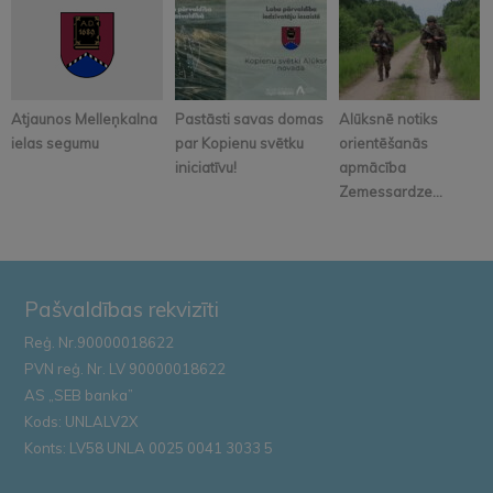
Atjaunos Melleņkalna
Pastāsti savas domas
Alūksnē notiks
ielas segumu
par Kopienu svētku
orientēšanās
iniciatīvu!
apmācība
Zemessardze...
Pašvaldības rekvizīti
Reģ. Nr.90000018622
PVN reģ. Nr. LV 90000018622
AS „SEB banka”
Kods: UNLALV2X
Konts: LV58 UNLA 0025 0041 3033 5