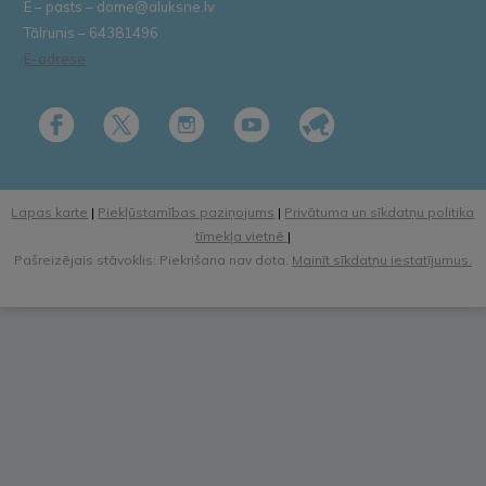
E – pasts – dome@aluksne.lv
Tālrunis – 64381496
E-adrese
Lapas karte
|
Piekļūstamības paziņojums
|
Privātuma un sīkdatņu politika
tīmekļa vietnē
|
Pašreizējais stāvoklis: Piekrišana nav dota.
Mainīt sīkdatņu iestatījumus.