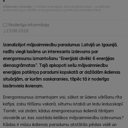
Alūksnes novads
>
Sešas enerģijas dienasgrāmatas – praktisks
izdevums par cilvēku energoresursu patēriņa paradumiem
Noderīga informācija
| 23.08.2018
Izanalizējot mājsaimniecību paradumus Latvijā un Igaunijā,
radīts viegli lasāms un interesants izdevums par
energoresursu izmantošanu “Enerģiski cilvēki: 6 enerģijas
dienasgrāmatas”. Tajā apkopoti sešu mājsaimniecību
enerģijas patēriņa paradumi kopskatā ar dažādām ikdienas
situācijām, ar kurām saskaramies, tāpēc tā ir noderīga
lasāmviela ikvienam.
Energoresursus izmantojam visi, sākot ar ūdens vārīšanu rīta
kafijai, zobu tīrīšanu vakarā, siltumu istabā un ledu ledusskapī.
Tomēr, vai zinām, kādus energoresursus ikdienā tērējam
visvairāk un, kas sastāda lielākos mājsaimniecību izdevumus?
Kādas ir mūsu ikdienas paradumu atstātās pēdas vidē un