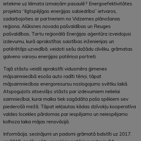
ietekme uz klimata izmaiņām pasaulē? Energoefektivitātes
projekta “Ilgtspējīgas enerģijas sabiedrība” ietvaros,
sadarbojoties ar partneriem no Vidzemes plānošanas
reģiona, Alūksnes novada pašvaldības un Reuges
pašvaldības, Tartu reģionālā Enerģijas aģentūra izveidojusi
izdevumu, kurā aprakstītas saistības inženierijas un
patērētāja uzvedībā, veidoti sešu dažādu cilvēku, grāmatas
galveno varoņu enerģijas patēriņa portreti.
Tajā stāstu veidā aprakstīti vidusmēra ģimenes
mājsaimniecībā esoša auto radīti tēriņi, tāpat
mājsaimniecības energoresursu noslogojums svētku laikā.
Atspoguļots atsevišķs stāsts par izdevumiem nelielai
saimniecībai, kurai malka tiek sagādāta paša spēkiem sev
piederošā mežā. Tāpat iekļautas kādas dzīvokļu kooperatīva
valdes locekles pārdomas par iespējamo un neiespējamo
kolhoza laika mājas renovācijā.
Informācija, secinājumi un padomi grāmatā balstīti uz 2017.