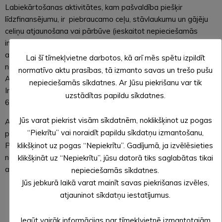
Labiekārtošanas aktivitātes, kam pašvaldība piešķir
līdzfinansējumu, ir piebraucamo ceļu, stāvlaukumu un gājēju
celiņu atjaunošana vai pārbūve (ieskaitot nepieciešamās
inženierkomunikācijas un aprīkojuma elementus), kā arī
apgaismojuma atjaunošana vai pārbūve. Konsultācijas
Lai šī tīmekļvietne darbotos, kā arī mēs spētu izpildīt
nepieciešamo dokumentu sagatavošanai var saņemt pie
normatīvo aktu prasības, tā izmanto savas un trešo pušu
Alūksnes novada pašvaldības Īpašumu nodaļas vadītāja
nepieciešamās sīkdatnes. Ar Jūsu piekrišanu var tik
Ingus Berkuļa, e-pasts
ingus.berkulis@aluksne.lv
, tālruņi
uzstādītas papildu sīkdatnes.
64381492, 28686707.
Jūs varat piekrist visām sīkdatnēm, noklikšķinot uz pogas
Ar saistošajiem noteikumiem, kas regulē līdzfinansējuma
“Piekrītu” vai noraidīt papildu sīkdatņu izmantošanu,
piešķiršanu, var iepazīties
www.aluksne.lv
sadaļā
klikšķinot uz pogas “Nepiekrītu”. Gadījumā, ja izvēlēsieties
Pašvaldība/Dokumenti/Saistošie noteikumi. Pie saistošajiem
noteikumiem ir atrodamas arī līdzfinansējuma pieprasīšanai
klikšķināt uz “Nepiekrītu”, jūsu datorā tiks saglabātas tikai
aizpildāmās veidlapas.
nepieciešamās sīkdatnes.
Jūs jebkurā laikā varat mainīt savas piekrišanas izvēles,
Evita APLOKA,
atjauninot sīkdatņu iestatījumus.
Alūksnes novada pašvaldības sabiedrisko attiecību
speciāliste
Iegūt vairāk informācijas par tīmekļvietnē izmantotajām