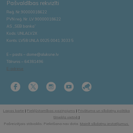
Pašvaldības rekvizīti
Reģ. Nr.90000018622
PVN reģ. Nr. LV 90000018622
AS „SEB banka”
Kods: UNLALV2X
Konts: LV58 UNLA 0025 0041 3033 5
E – pasts – dome@aluksne.lv
Tālrunis – 64381496
E-adrese
Lapas karte
|
Piekļūstamības paziņojums
|
Privātuma un sīkdatņu politika
tīmekļa vietnē
|
Pašreizējais stāvoklis: Piekrišana nav dota.
Mainīt sīkdatņu iestatījumus.