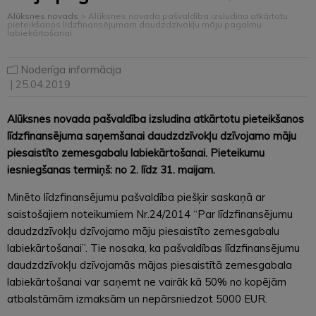
Alūksnes novads
>
Alūksnes novada pašvaldība izsludina atkārtotu
pieteikšanos līdzfinansējumam daudzdzīvokļu māju pagalmu
labiekārtošanai
Noderīga informācija
| 25.04.2019
Alūksnes novada pašvaldība izsludina atkārtotu pieteikšanos
līdzfinansējuma saņemšanai daudzdzīvokļu dzīvojamo māju
piesaistīto zemesgabalu labiekārtošanai. Pieteikumu
iesniegšanas termiņš: no 2. līdz 31. maijam.
Minēto līdzfinansējumu pašvaldība piešķir saskaņā ar
saistošajiem noteikumiem Nr.24/2014 “Par līdzfinansējumu
daudzdzīvokļu dzīvojamo māju piesaistīto zemesgabalu
labiekārtošanai”. Tie nosaka, ka pašvaldības līdzfinansējumu
daudz­dzīvokļu dzīvojamās mājas piesaistītā zemesgabala
labiekārtošanai var saņemt ne vairāk kā 50% no kopējām
atbalstāmām izmaksām un nepārsniedzot 5000 EUR.