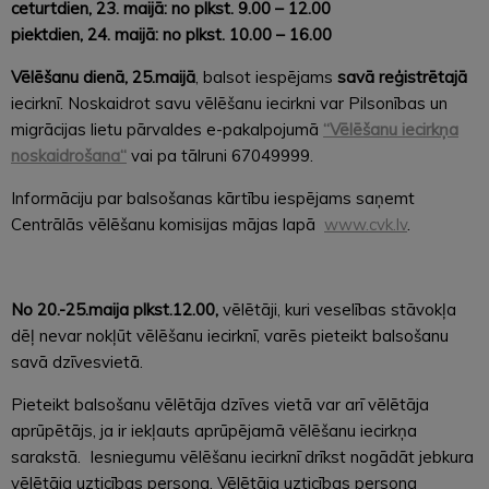
ceturtdien, 23. maijā: no plkst. 9.00 – 12.00
piektdien, 24. maijā: no plkst. 10.00 – 16.00
Vēlēšanu dienā, 25.maijā
, balsot iespējams
savā reģistrētajā
iecirknī. Noskaidrot savu vēlēšanu iecirkni var Pilsonības un
migrācijas lietu pārvaldes e-pakalpojumā
“Vēlēšanu iecirkņa
noskaidrošana
“
vai pa tālruni 67049999.
Informāciju par balsošanas kārtību iespējams saņemt
Centrālās vēlēšanu komisijas mājas lapā
www.cvk.lv
.
No 20.-25.maija plkst.12.00,
vēlētāji, kuri veselības stāvokļa
dēļ nevar nokļūt vēlēšanu iecirknī, varēs pieteikt balsošanu
savā dzīvesvietā.
Pieteikt balsošanu vēlētāja dzīves vietā var arī vēlētāja
aprūpētājs, ja ir iekļauts aprūpējamā vēlēšanu iecirkņa
sarakstā. Iesniegumu vēlēšanu iecirknī drīkst nogādāt jebkura
vēlētāja uzticības persona. Vēlētāja uzticības persona