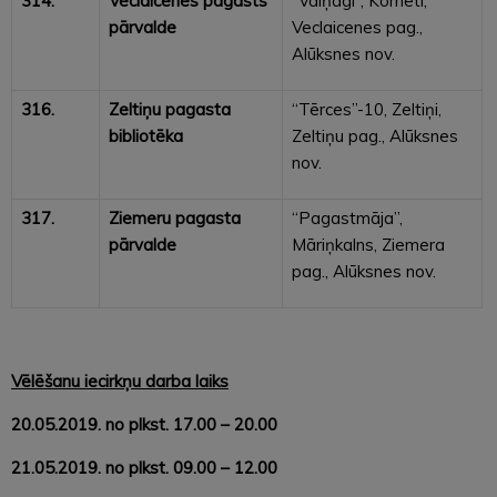
314.
Veclaicenes pagasts
“Vaiņagi”, Korneti,
pārvalde
Veclaicenes pag.,
Alūksnes nov.
316.
Zeltiņu pagasta
“Tērces”-10, Zeltiņi,
bibliotēka
Zeltiņu pag., Alūksnes
nov.
317.
Ziemeru pagasta
“Pagastmāja”,
pārvalde
Māriņkalns, Ziemera
pag., Alūksnes nov.
Vēlēšanu iecirkņu darba laiks
20.05.2019. no plkst. 17.00 – 20.00
21.05.2019. no plkst. 09.00 – 12.00