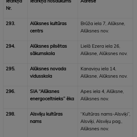
Iecirkņa
Iecirkņa nosaukums
Adrese
Nr.
293.
Alūksnes kultūras
Brūža iela 7, Alūksne,
centrs
Alūksnes nov.
294.
Alūksnes pilsētas
Lielā Ezera iela 26,
sākumskola
Alūksne, Alūksnes nov.
295.
Alūksnes novada
Kanaviņu iela 14,
vidusskola
Alūksne, Alūksnes nov.
296.
SIA “Alūksnes
Apes iela 4, Alūksne,
energoceltnieks” ēka
Alūksnes nov.
298.
Alsviķu kultūras
“Kultūras nams-Alsviķi”,
nams
Alsviķi, Alsviķu pag.,
Alūksnes nov.