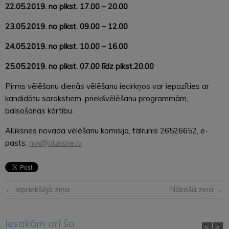
22.05.2019. no plkst. 17.00 – 20.00
23.05.2019. no plkst. 09.00 – 12.00
24.05.2019. no plkst. 10.00 – 16.00
25.05.2019. no plkst. 07.00 līdz plkst.20.00
Pirms vēlēšanu dienās vēlēšanu iecirkņos var iepazīties ar
kandidātu sarakstiem, priekšvēlēšanu programmām,
balsošanas kārtību.
Alūksnes novada vēlēšanu komisija, tālrunis 26526652, e-
pasts:
nvk@aluksne.lv
← Iepriekšējā ziņa
Nākošā ziņa →
Iesakām arī šo
<
>