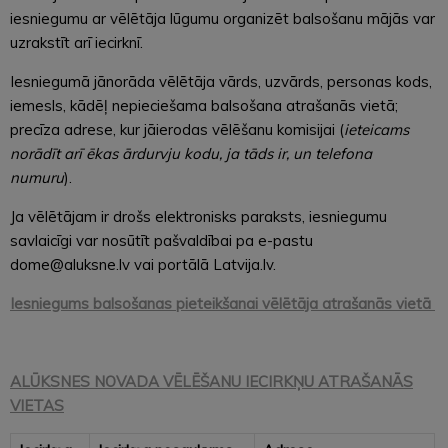
iesniegumu ar vēlētāja lūgumu organizēt balsošanu mājās var
uzrakstīt arī iecirknī.
Iesniegumā jānorāda vēlētāja vārds, uzvārds, personas kods,
iemesls, kādēļ nepieciešama balsošana atrašanās vietā;
precīza adrese, kur jāierodas vēlēšanu komisijai (
ieteicams
norādīt arī ēkas ārdurvju kodu, ja tāds ir, un telefona
numuru
).
Ja vēlētājam ir drošs elektronisks paraksts, iesniegumu
savlaicīgi var nosūtīt pašvaldībai pa e-pastu
dome@aluksne.lv vai portālā Latvija.lv.
Iesniegums balsošanas pieteikšanai vēlētāja atrašanās vietā
ALŪKSNES NOVADA VĒLĒŠANU IECIRKŅU ATRAŠANĀS
VIETAS