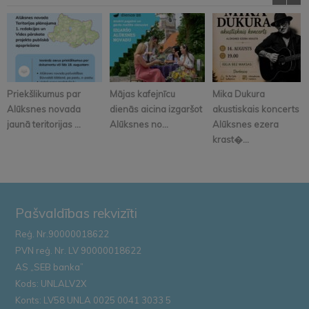
Priekšlikumus par
Mājas kafejnīcu
Mika Dukura
Alūksnes novada
dienās aicina izgaršot
akustiskais koncerts
jaunā teritorijas ...
Alūksnes no...
Alūksnes ezera
krast�...
Pašvaldības rekvizīti
Reģ. Nr.90000018622
PVN reģ. Nr. LV 90000018622
AS „SEB banka”
Kods: UNLALV2X
Konts: LV58 UNLA 0025 0041 3033 5