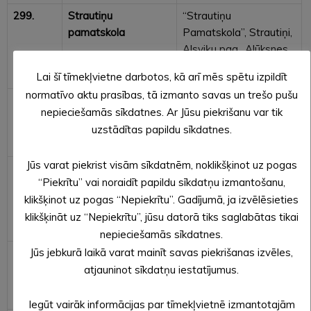
299.
Strautiņu
“Strautiņu
pamatskola
Pamatskola”, Strautiņi,
Alsviķu pag., Alūksnes
nov.
Lai šī tīmekļvietne darbotos, kā arī mēs spētu izpildīt
normatīvo aktu prasības, tā izmanto savas un trešo pušu
300.
Annas kultūras nams
“Tautas nams”, Anna,
nepieciešamās sīkdatnes. Ar Jūsu piekrišanu var tik
Annas pag., Alūksnes
uzstādītas papildu sīkdatnes.
nov.
Jūs varat piekrist visām sīkdatnēm, noklikšķinot uz pogas
302.
Sporta, kultūras,
“Dailes”, Jaunzemi,
“Piekrītu” vai noraidīt papildu sīkdatņu izmantošanu,
interešu izglītības un
Ilzenes pag., Alūksnes
klikšķinot uz pogas “Nepiekrītu”. Gadījumā, ja izvēlēsieties
mūžizglītības centrs
nov.
klikšķināt uz “Nepiekrītu”, jūsu datorā tiks saglabātas tikai
“Dailes”
nepieciešamās sīkdatnes.
Jūs jebkurā laikā varat mainīt savas piekrišanas izvēles,
303.
Bejas bibliotēka
“Rūķi”, Beja,
Jaunalūksnes pag.,
atjauninot sīkdatņu iestatījumus.
Alūksnes nov.
Iegūt vairāk informācijas par tīmekļvietnē izmantotajām