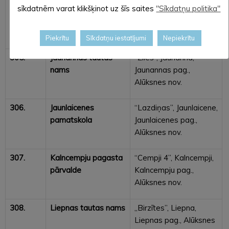
304.
Kolberģa tautas
“Dālderi”, Kolberģis,
sīkdatnēm varat klikšķinot uz šīs saites
"Sīkdatņu politika"
nams
Jaunalūksnes pag.,
Alūksnes nov.
Piekrītu
Sīkdatņu iestatījumi
Nepiekrītu
305.
Jaunannas tautas
“Zīles”, Jaunanna,
nams
Jaunannas pag.,
Alūksnes nov.
306.
Jaunlaicenes
“Lazdiņas”, Jaunlaicene,
pamatskola
Jaunlaicenes pag.,
Alūksnes nov.
307.
Kalncempju pagasta
“Cempji 4”, Kalncempji,
pārvalde
Kalncempju pag.,
Alūksnes nov.
308.
Liepnas tautas nams
„Birzītes”, Liepna,
Liepnas pag., Alūksnes