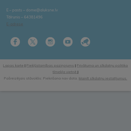
E – pasts – dome@aluksne.lv
Tālrunis – 64381496
E-adrese
Lapas karte
|
Piekļūstamības paziņojums
|
Privātuma un sīkdatņu politika
tīmekļa vietnē
|
Pašreizējais stāvoklis: Piekrišana nav dota.
Mainīt sīkdatņu iestatījumus.