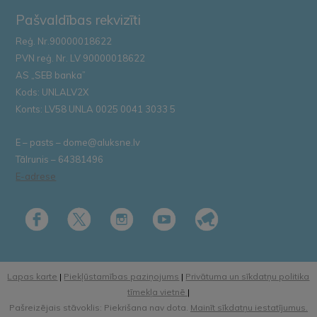
Pašvaldības rekvizīti
Reģ. Nr.90000018622
PVN reģ. Nr. LV 90000018622
AS „SEB banka”
Kods: UNLALV2X
Konts: LV58 UNLA 0025 0041 3033 5
E – pasts – dome@aluksne.lv
Tālrunis – 64381496
E-adrese
Lapas karte
|
Piekļūstamības paziņojums
|
Privātuma un sīkdatņu politika
tīmekļa vietnē
|
Pašreizējais stāvoklis: Piekrišana nav dota.
Mainīt sīkdatņu iestatījumus.