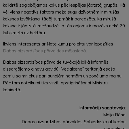
kailcirtē saglabājamos kokus pēc iespējas jāatstāj grupās. Kā
vēl viens negatīvs faktors meža sugu dzīvotnēm ir mirušās
koksnes izvākšana, tādēļ turpmāk ir paredzēts, ka mirušā
koksne ir jāatstāj mežaudzē, ja tās apjoms ir mazāks nekā 20
kubikmetri uz hektāru.
Ikviens interesents ar Noteikumu projektu var iepazīties
Dabas aizsardzības pārvaldes mājaslapā
.
Dabas aizsardzības pārvalde tuvākajā laikā informēs
aizsargājamo ainavu apvidū “Veclaicene” teritorijā esošo
zemju saimniekus par jaunajām normām un zonējuma maiņu.
Pēc tam noteikumi tiks virzīti apstiprināšanai Ministru
kabinetā.
Informāciju sagatavoja:
Maija Rēna
Dabas aizsardzības pārvaldes Sabiedrisko attiecību
speciāliste