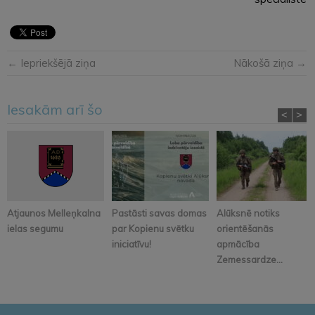
← Iepriekšējā ziņa
Nākošā ziņa →
Iesakām arī šo
<
>
Atjaunos Melleņkalna
Pastāsti savas domas
Alūksnē notiks
ielas segumu
par Kopienu svētku
orientēšanās
iniciatīvu!
apmācība
Zemessardze...