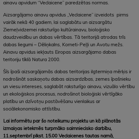
ainavu apvidum “Veclaicene” paredzētas normas.
Aizsargājamo ainavu apvidus „Veclaicene” izveidots pirms
vairāk nekā 40 gadiem, lai saglabātu un aizsargātu
Ziemeļvidzemei raksturīgo kultūrainavu, bioloģisko
daudzveidību un dabas vērtības. Tā teritorijā atrodas trīs
dabas liegumi – Dēliņkalns, Korneti-Peļļi un Avotu mežs.
Ainavu apvidus iekļauts Eiropas aizsargājamo dabas
teritoriju tīklā Natura 2000.
Šīs īpaši aizsargājamās dabas teritorijas ilgtermiņa mērķis ir
nodrošināt saskaņotu dabas aizsardzības, zemes īpašnieku
un viesu intereses, saglabāt raksturīgo ainavu, vizuālo vērtību
un ekoloģiskos procesus, nodrošinot bioloģiski vērtīgāko
platību un dzīvotņu pastāvēšanu vienlaikus ar
sociālekonomisko attīstību.
Lai informētu par šo noteikumu projektu un kā plānotās
izmaiņas ietekmēs turpmāko saimniecisko darbību,
11.septembrī plkst. 15.00 Veclaicenes tautas namā,