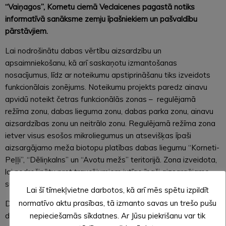
“Vaiņagos”, Kornetu ciemā Veclaicenes pagastā notiks
informatīvā sanāksme zemju īpašniekiem un pašvaldību
pārstāvjiem.
Lai nodrošinātu dabas vērtību aizsardzību un
apsaimniekošanu, kā arī saskaņotu izmantošanas
nosacījumus, līdz ar noteikumu apstiprināšanu tiks izveidots
funkcionālais zonējums. Noteikumu projekts paredz ainavu
apvidū noteikt četras funkcionālās zonas – regulējamā
režīma zonu, dabas lieguma zonu, dabas parka zonu, ainavu
aizsardzības zonu un neitrālo zonu. Regulējamā režīma zona
ietver visus esošos mikroliegumus un atsevišķas īpaši
aizsargājamo meža biotopu platības dabas liegumu “Korneti-
Peļļi”, “Dēliņkalns” un “Avotu mežs” teritorijā. Zona izveidota,
lai nodrošinātu pret traucējumiem jutīgo īpaši aizsargājamo
sugu un to dzīvotņu, kā arī meža biotopu aizsardzību.
Lai šī tīmekļvietne darbotos, kā arī mēs spētu izpildīt
normatīvo aktu prasības, tā izmanto savas un trešo pušu
Dabas lieguma zona izveidota, lai aizsargātu atsevišķas
dabas liegumu “Korneti-Peļļi” un “Dēliņkalns” platības, kā arī
nepieciešamās sīkdatnes. Ar Jūsu piekrišanu var tik