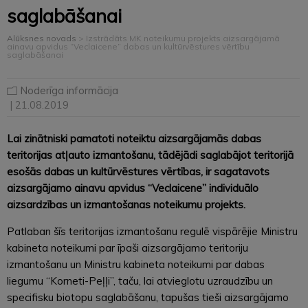
saglabāšanai
Alūksnes novads
>
Izstrādāts MK noteikumu projekts aizsargājamā
ainavu apvidus “Veclaicene” dabas un kultūrvēstures vērtību
saglabāšanai
Noderīga informācija
| 21.08.2019
Lai zinātniski pamatoti noteiktu aizsargājamās dabas
teritorijas atļauto izmantošanu, tādējādi saglabājot teritorijā
esošās dabas un kultūrvēstures vērtības, ir sagatavots
aizsargājamo ainavu apvidus “Veclaicene” individuālo
aizsardzības un izmantošanas noteikumu projekts.
Patlaban šīs teritorijas izmantošanu regulē vispārējie Ministru
kabineta noteikumi par īpaši aizsargājamo teritoriju
izmantošanu un Ministru kabineta noteikumi par dabas
liegumu “Korneti-Peļļi”, taču, lai atvieglotu uzraudzību un
specifisku biotopu saglabāšanu, tapušas tieši aizsargājamo