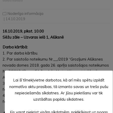
darba kārtība
Noderīga informācija
| 14.10.2019
16.10.2019, plkst. 10.00
Sēžu zāle – Uzvaras ielā 1, Alūksnē
Darba kārtībā:
1. Par darba kārtību.
2. Par saistošo noteikumu Nr.__/2019 “Grozījumi Alūksnes
novada domes 2018. gada 26. aprīļa saistošajos noteikumos
Nr. 7/2018 “Par palīdzību dzīvokļa jautājumu risināšanā
Alūksnes novadā”” izdošanu.
Lai šī tīmekļvietne darbotos, kā arī mēs spētu izpildīt
3. Par Mālupes pagasta pārvaldes struktūrvienības “Mālupes
normatīvo aktu prasības, tā izmanto savas un trešo pušu
feldšerpunkts” likvidāciju.
nepieciešamās sīkdatnes. Ar Jūsu piekrišanu var tik
4. Par Annas pagasta pārvaldes struktūrvienības “Annas
uzstādītas papildu sīkdatnes.
feldšeru-vecmāšu punkts” likvidāciju.
Jūs varat piekrist visām sīkdatnēm, noklikšķinot uz pogas