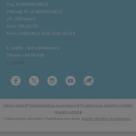
Reģ. Nr.90000018622
PVN reģ. Nr. LV 90000018622
AS „SEB banka”
Kods: UNLALV2X
Konts: LV58 UNLA 0025 0041 3033 5
E – pasts – dome@aluksne.lv
Tālrunis – 64381496
E-adrese
Lapas karte
|
Piekļūstamības paziņojums
|
Privātuma un sīkdatņu politika
tīmekļa vietnē
|
Pašreizējais stāvoklis: Piekrišana nav dota.
Mainīt sīkdatņu iestatījumus.