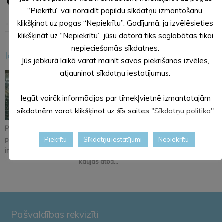
“Piekrītu” vai noraidīt papildu sīkdatņu izmantošanu,
← Iepriekšējā ziņa
Nākošā ziņa →
klikšķinot uz pogas “Nepiekrītu”. Gadījumā, ja izvēlēsieties
klikšķināt uz “Nepiekrītu”, jūsu datorā tiks saglabātas tikai
nepieciešamās sīkdatnes.
Iesakām arī šo
<
>
Jūs jebkurā laikā varat mainīt savas piekrišanas izvēles,
atjauninot sīkdatņu iestatījumus.
Iegūt vairāk informācijas par tīmekļvietnē izmantotajām
sīkdatnēm varat klikšķinot uz šīs saites
"Sīkdatņu politika"
Pastāsti savas domas
Alūksnē notiks
Iznācis jaunākais
par Kopienu svētku
mācības
pašvaldības
Piekrītu
Sīkdatņu iestatījumi
Nepiekrītu
iniciatīvu!
Zemessardzes 25.
informatīvā izdevum...
kaujas atba...
Pašvaldības rekvizīti