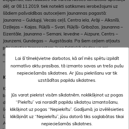
dēļ, ar 08.11.2019. tiek noteikti satiksmes ierobežojumi uz
šādiem pašvaldības autoceļiem Jaunannas pagastā:
Jaunanna – Guldupji, Vecais ceļš, Centra iela, Arāji – Alksnīši,
Dziļlejas – Kaijas, Rūķīši – Svari, Rūķīši- Gribažas, Jaunanna –
Eizentāle, Jaunanna – Semani, Ievedne – Aizpure, Centrs –
Jaunzemi, Gundegas – Augstāsala. Pa šiem ceļiem atļauts
pārvietoties transportam, kura faktiskā slodze uz asi
nepārsniedz 3.5 t. Neskaidrību vai jautājumu gadījumā zvanīt
Lai šī tīmekļvietne darbotos, kā arī mēs spētu izpildīt
– 26375360.
normatīvo aktu prasības, tā izmanto savas un trešo pušu
nepieciešamās sīkdatnes. Ar Jūsu piekrišanu var tik
Kalncempju pagastā
uzstādītas papildu sīkdatnes.
Kalncempju pagasta pārvalde informē, ka, lai novērstu ceļu
Jūs varat piekrist visām sīkdatnēm, noklikšķinot uz pogas
bojājumus, kas radušies vai varētu rasties klimatisko apstākļu
“Piekrītu” vai noraidīt papildu sīkdatņu izmantošanu,
dēļ, ar 31.10.2019. tiek noteikti satiksmes ierobežojumi uz
šādiem pašvaldības autoceļiem Kalncempju pagastā: Ermiķi –
klikšķinot uz pogas “Nepiekrītu”. Gadījumā, ja izvēlēsieties
Letes, Lūkuži – Gotlupi – Nāzupi, Cempji- Malaci, Ate –
klikšķināt uz “Nepiekrītu”, jūsu datorā tiks saglabātas tikai
Augstiekalni- Niedras, Žagatas – Cempji, Lauķi- Jāņkalni,
nepieciešamās sīkdatnes.