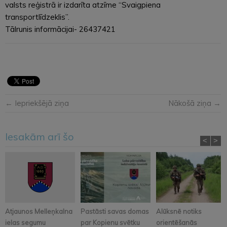
valsts reģistrā ir izdarīta atzīme “Svaigpiena
transportlīdzeklis”.
Tālrunis informācijai- 26437421
← Iepriekšējā ziņa
Nākošā ziņa →
Iesakām arī šo
<
>
Atjaunos Melleņkalna
Pastāsti savas domas
Alūksnē notiks
ielas segumu
par Kopienu svētku
orientēšanās