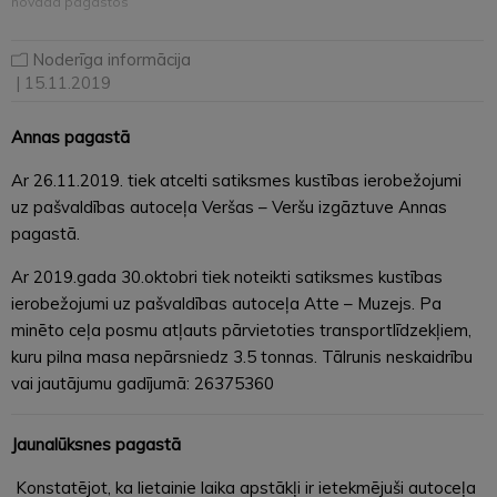
novada pagastos
Noderīga informācija
| 15.11.2019
Annas pagastā
Ar 26.11.2019. tiek atcelti satiksmes kustības ierobežojumi
uz pašvaldības autoceļa Veršas – Veršu izgāztuve Annas
pagastā.
Ar 2019.gada 30.oktobri tiek noteikti satiksmes kustības
ierobežojumi uz pašvaldības autoceļa Atte – Muzejs. Pa
minēto ceļa posmu atļauts pārvietoties transportlīdzekļiem,
kuru pilna masa nepārsniedz 3.5 tonnas. Tālrunis neskaidrību
vai jautājumu gadījumā: 26375360
Jaunalūksnes pagastā
Konstatējot, ka lietainie laika apstākļi ir ietekmējuši autoceļa