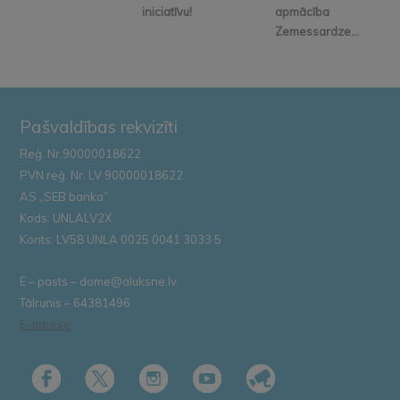
iniciatīvu!
apmācība
Zemessardze...
Pašvaldības rekvizīti
Reģ. Nr.90000018622
PVN reģ. Nr. LV 90000018622
AS „SEB banka”
Kods: UNLALV2X
Konts: LV58 UNLA 0025 0041 3033 5
E – pasts – dome@aluksne.lv
Tālrunis – 64381496
E-adrese