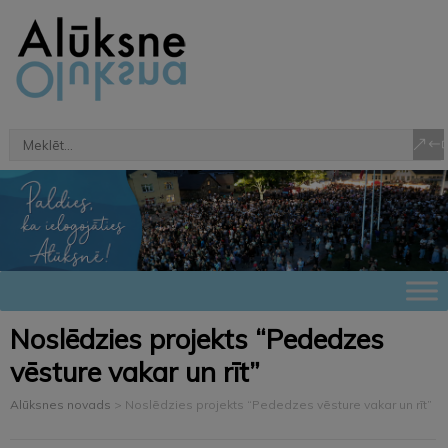
Noslēdzies projekts “Pededzes
vēsture vakar un rīt”
Alūksnes novads
>
Noslēdzies projekts “Pededzes vēsture vakar un rīt”