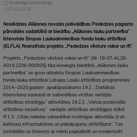
Noderīga informācija
| 17.12.2019
Noslēdzies Alūksnes novada pašvaldības Pededzes pagasta
pārvaldes sadarbībā ar biedrību „Alūksnes lauku partnerība”
īstenotais Eiropas Lauksaimniecības fonda lauku attīstībai
(ELFLA) finansētais projekts „Pededzes vēsture vakar un rīt”.
Projekts „Pededzes vēsture vakar un rīt” (Nr. 18-07-AL26-
A019.2206-000005) tika iesniegts biedrībā „Alūksnes lauku
partnerība” un guva atbalstu Eiropas Lauksaimniecības
fonda lauku attīstībai Latvijas Lauku attīstības programmas
2014.–2020.gadam apakšpasākuma 19.2. „Darbības
īstenošana saskaņā ar sabiedrības virzītas vietējās
attīstības stratēģiju” aktivitātes 19.2.2. „Vietas potenciāla
attīstības iniciatīvas” vietējās attīstības stratēģijas rīcībā
R.1.3. „Citas nelielas sabiedrībai nozīmīgas aktivitāšu (t.sk.
kultūras) infrastruktūras un pakalpojumu attīstīšana”. Tas
izstrādāts un īstenots ar mērķi paplašināt un modernizēt