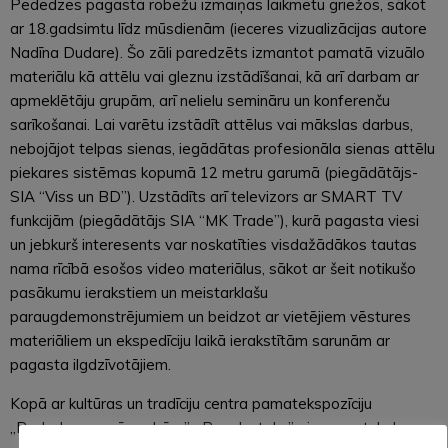
Pededzes pagasta robežu izmaiņas laikmetu griežos, sākot
ar 18.gadsimtu līdz mūsdienām (ieceres vizualizācijas autore
Nadīna Dudare). Šo zāli paredzēts izmantot pamatā vizuālo
materiālu kā attēlu vai gleznu izstādīšanai, kā arī darbam ar
apmeklētāju grupām, arī nelielu semināru un konferenču
sarīkošanai. Lai varētu izstādīt attēlus vai mākslas darbus,
nebojājot telpas sienas, iegādātas profesionāla sienas attēlu
piekares sistēmas kopumā 12 metru garumā (piegādātājs-
SIA “Viss un BD”). Uzstādīts arī televizors ar SMART TV
funkcijām (piegādātājs SIA “MK Trade”), kurā pagasta viesi
un jebkurš interesents var noskatīties visdažādākos tautas
nama rīcībā esošos video materiālus, sākot ar šeit notikušo
pasākumu ierakstiem un meistarklašu
paraugdemonstrējumiem un beidzot ar vietējiem vēstures
materiāliem un ekspedīciju laikā ierakstītām sarunām ar
pagasta ilgdzīvotājiem.
Kopā ar kultūras un tradīciju centra pamatekspozīciju
„Pededzes senā sadzīve”, „Pasaku taku” pie pamatskolas,