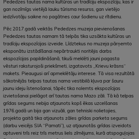
Pededzes tautas nama kultūras un tradīciju ekspozīciju, kas ir
gan nozīmīgs vietējā lauku tūrisma resurss, gan vietējo
iedzīvotāju saikne no pagātnes caur šodienu uz rītdienu.
Pēc 2017.gadā veiktās Pededzes muzeja pievienošanas
Pededzes tautas namam tā telpās tika uzsākta kultūras un
tradīciju ekspozīcijas izveide. Līdztekus no muzeja pārņemto
eksponātu izstādīšanai nepārtraukti noritējis darbs
ekspozīcijas papildināšanā, tikuši meklēti jauni pagasta
vēsturi raksturojoši priekšmeti, izgatavots „Krievu krāsns“
makets. Pieaugusi arī apmeklētāju interese. Tā visa rezultātā
sākotnējās telpas tautas nama vestibilā kļuva par šauru
jaunu ideju īstenošanai, tāpēc tika nolemts ekspozīcijas
izvietošanai pielāgot arī tautas nama Mazo zāli. Tā kā telpas
grīdas segums nebija atjaunots kopš ēkas uzcelšanas
1976.gadā un bija gan vizuāli, gan tehniski nolietojies,
projekta gaitā tika atjaunots zāles grīdas parketa segums
(darbu veicējs SIA “Pamati”), uz atjaunotās grīdas izveidots
aptuveni trīs reiz trīs metrus liels zīmējums, kurā atspoguļojas