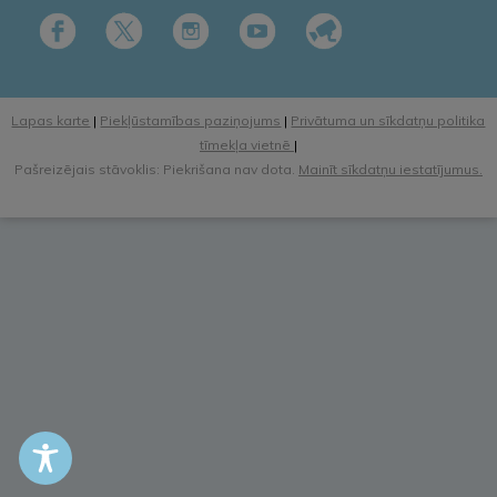
Lapas karte
|
Piekļūstamības paziņojums
|
Privātuma un sīkdatņu politika
tīmekļa vietnē
|
Pašreizējais stāvoklis: Piekrišana nav dota.
Mainīt sīkdatņu iestatījumus.