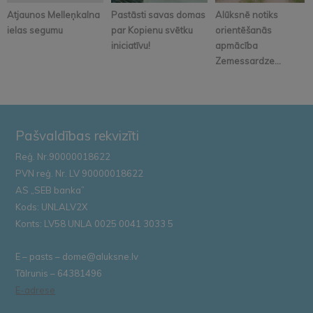
Atjaunos Melleņkalna
Pastāsti savas domas
Alūksnē notiks
ielas segumu
par Kopienu svētku
orientēšanās
iniciatīvu!
apmācība
Zemessardze...
Pašvaldības rekvizīti
Reģ. Nr.90000018622
PVN reģ. Nr. LV 90000018622
AS „SEB banka”
Kods: UNLALV2X
Konts: LV58 UNLA 0025 0041 3033 5
E – pasts – dome@aluksne.lv
Tālrunis – 64381496
E-adrese