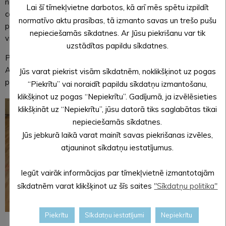
nākamajā gada plānoto ģimeņu atpūtas vietas pagasta
Lai šī tīmekļvietne darbotos, kā arī mēs spētu izpildīt
centrā izveidi un Ķuršu pareizticīgo baznīcu Pededzes
normatīvo aktu prasības, tā izmanto savas un trešo pušu
pagastā tiek veidots arvien plašāks un daudzveidīgāks
nepieciešamās sīkdatnes. Ar Jūsu piekrišanu var tik
vietējā tūrisma piedāvājums.
uzstādītas papildu sīkdatnes.
Projekta kopējās izmaksas ir 13260,33 EUR, tajā skaitā
Alūksnes novada pašvaldības līdzfinansējums 1326,04 EUR,
Jūs varat piekrist visām sīkdatnēm, noklikšķinot uz pogas
publiskais finansējums 11934,29 EUR.
“Piekrītu” vai noraidīt papildu sīkdatņu izmantošanu,
klikšķinot uz pogas “Nepiekrītu”. Gadījumā, ja izvēlēsieties
klikšķināt uz “Nepiekrītu”, jūsu datorā tiks saglabātas tikai
nepieciešamās sīkdatnes.
Jūs jebkurā laikā varat mainīt savas piekrišanas izvēles,
atjauninot sīkdatņu iestatījumus.
Iegūt vairāk informācijas par tīmekļvietnē izmantotajām
sīkdatnēm varat klikšķinot uz šīs saites
"Sīkdatņu politika"
Piekrītu
Sīkdatņu iestatījumi
Nepiekrītu