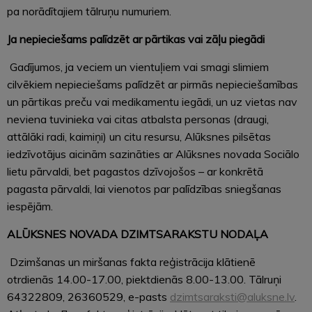
pa norādītajiem tālruņu numuriem.
Ja nepieciešams palīdzēt ar pārtikas vai zāļu piegādi
Gadījumos, ja veciem un vientuļiem vai smagi slimiem
cilvēkiem nepieciešams palīdzēt ar pirmās nepieciešamības
un pārtikas preču vai medikamentu iegādi, un uz vietas nav
neviena tuvinieka vai citas atbalsta personas (draugi,
attālāki radi, kaimiņi) un citu resursu, Alūksnes pilsētas
iedzīvotājus aicinām sazināties ar Alūksnes novada Sociālo
lietu pārvaldi, bet pagastos dzīvojošos – ar konkrētā
pagasta pārvaldi, lai vienotos par palīdzības sniegšanas
iespējām.
ALŪKSNES NOVADA DZIMTSARAKSTU NODAĻA
Dzimšanas un miršanas fakta reģistrācija klātienē
otrdienās 14.00-17.00, piektdienās 8.00-13.00. Tālruņi
64322809, 26360529, e-pasts
dzimtsaraksti@aluksne.lv
.