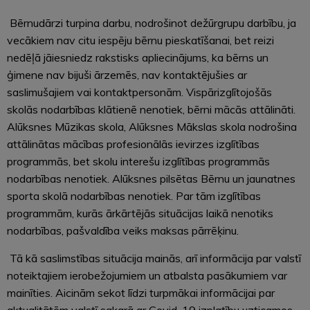
Bērnudārzi turpina darbu, nodrošinot dežūrgrupu darbību, ja
vecākiem nav citu iespēju bērnu pieskatīšanai, bet reizi
nedēļā jāiesniedz rakstisks apliecinājums, ka bērns un
ģimene nav bijuši ārzemēs, nav kontaktējušies ar
saslimušajiem vai kontaktpersonām. Vispārizglītojošās
skolās nodarbības klātienē nenotiek, bērni mācās attālināti.
Alūksnes Mūzikas skola, Alūksnes Mākslas skola nodrošina
attālinātas mācības profesionālās ievirzes izglītības
programmās, bet skolu interešu izglītības programmās
nodarbības nenotiek. Alūksnes pilsētas Bērnu un jaunatnes
sporta skolā nodarbības nenotiek. Par tām izglītības
programmām, kurās ārkārtējās situācijas laikā nenotiks
nodarbības, pašvaldība veiks maksas pārrēķinu.
Tā kā saslimstības situācija mainās, arī informācija par valstī
noteiktajiem ierobežojumiem un atbalsta pasākumiem var
mainīties. Aicinām sekot līdzi turpmākai informācijai par
aktualitātēm valstī sakarā ar Covid-19 izplatību uzticamos