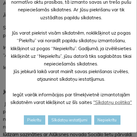
normatīvo aktu prasības, tā izmanto savas un trešo pušu
Alsviķu pagasta Strautiņos
nepieciešamās sīkdatnes. Ar Jūsu piekrišanu var tik
Ārija Simanoviča – 28333347 Jaunalūksnes pagasta, Bejā
uzstādītas papildu sīkdatnes.
Sabīne Līce – 29419893 Annas, Kalncempju un Malienas
Jūs varat piekrist visām sīkdatnēm, noklikšķinot uz pogas
pagastos
“Piekrītu” vai noraidīt papildu sīkdatņu izmantošanu,
Irina Baikova – 29427814 Jaunannas pagastā un SAC
klikšķinot uz pogas “Nepiekrītu”. Gadījumā, ja izvēlēsieties
“Alūksne”
klikšķināt uz “Nepiekrītu”, jūsu datorā tiks saglabātas tikai
nepieciešamās sīkdatnes.
Ieva Vimba – 29480075 Mālupes pagastā un SAC “Pīlādži”
Jūs jebkurā laikā varat mainīt savas piekrišanas izvēles,
atjauninot sīkdatņu iestatījumus.
Ja nepieciešama vieta pašizolācijai
Iegūt vairāk informācijas par tīmekļvietnē izmantotajām
sīkdatnēm varat klikšķinot uz šīs saites
"Sīkdatņu politika"
Ja kādam Alūksnes novada iedzīvotājam ir nepieciešama
palīdzība, lai pašizolētos, un citādi to nav iespējams
nodrošināt, neapdraudot mājiniekus vai sabiedrību, iespēju
Piekrītu
Sīkdatņu iestatījumi
Nepiekrītu
robežās pašvaldība var sniegt atbalstu. Šādā gadījumā
lūdzam sazināties ar Alūksnes novada Sociālo lietu pārvaldi