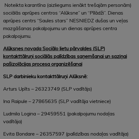
Noteikta karantīna (aizliegums ienākt trešajām personām)
sociālās aprūpes centros “Alūksne” un “Pīlādži”. Dienas
aprūpes centrs “Saules stars” NESNIEDZ dušas un veļas
mazgāšanas pakalpojumu un dienas aprūpes centra
pakalpojumu.
Alūksnes novada Sociālo lietu pārvaldes (SLP)
kontakttālruņi sociālās palīdzības saņemšanai un saziņai
pašizolācijas procesa organizēšanai
SLP darbinieku kontakttālruņi Alūksnē:
Arturs Upīts – 26323749 (SLP vadītājs)
Ina Raipule – 27865635 (SLP vadītāja vietniece)
Ludmila Logina – 29459551 (pakalpojumu nodaļas
vadītāja)
Evita Bondare – 26357597 (palīdzības nodaļas vadītāja)