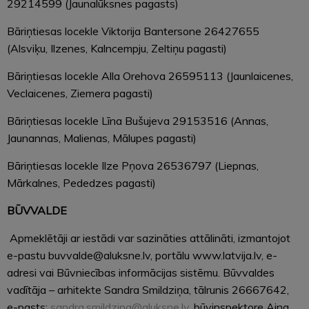
29214599 (Jaunalūksnes pagasts)
Bāriņtiesas locekle Viktorija Bantersone 26427655
(Alsviķu, Ilzenes, Kalncempju, Zeltiņu pagasti)
Bāriņtiesas locekle Alla Orehova 26595113 (Jaunlaicenes,
Veclaicenes, Ziemera pagasti)
Bāriņtiesas locekle Līna Bušujeva 29153516 (Annas,
Jaunannas, Malienas, Mālupes pagasti)
Bāriņtiesas locekle Ilze Pņova 26536797 (Liepnas,
Mārkalnes, Pededzes pagasti)
BŪVVALDE
Apmeklētāji ar iestādi var sazināties attālināti, izmantojot
e-pastu buvvalde@aluksne.lv, portālu www.latvija.lv, e-
adresi vai Būvniecības informācijas sistēmu. Būvvaldes
vadītāja – arhitekte Sandra Smildziņa, tālrunis 26667642,
e-pasts:
sandra.smildzina@aluksne.lv
, būvinspektore Aina