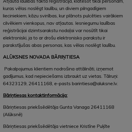
Atļauta laulības fakta reģistrācija, klātesot tikai personām,
kuras vēlas noslēgt laulību, un diviem pilngadīgiem
lieciniekiem, kāzu svinības, kur plānots pulcēties vairākiem
cilvēkiem vienkopus, nav atļautas. Iesniegumu laulības
reģistrācijai dzimtsarakstu nodaļai var nosūtīt tikai
elektroniski, ja to ar drošu elektronisko parakstu ir
parakstījušas abas personas, kas vēlas noslēgt laulību.
ALŪKSNES NOVADA BĀRIŅTIESA
Pakalpojumus klientiem nodrošina attālināti, izņemot
gadījumus, kad nepieciešams izbraukt uz vietas. Tālruņi:
64323129, 26411168, e-pasts barintiesa@aluksne.lv.
Bāriņtiesas kontaktinformācija:
Bāriņtiesas priekšsēdētāja Gunta Vanaga 26411168
(Alūksnē)
Bāriņtiesas priekšsēdētāja vietniece Kristīne Puķīte