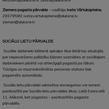
Ziemera
pagasta pārvalde
– v
adītāja
Iveta Vārtukapteine,
29379590; iveta.vartukapteine@aluksne.lv,
ziemeri@aluksne.lv
SOCIĀLO LIETU PĀRVALDE
Sociālie darbinieki klātienē apkalpo tikai ārkārtas situācijās,
par nepieciešamo palīdzību lūdzam sazināties ar sociālajiem
darbiniekiem pilsētā vai attiecīgajā pagastā pa tālruni.
Trūcīgas un maznodrošinātas personas statuss tiek
pagarināts automātiski.
Sociālo lietu pārvaldei adresētus iesniegumus var iemest
pastkastītē pie Sociālo lietu pārvaldes ēkas, Lielā Ezera ielā
11, Alūksnē, bet pagastos – pastkastītēs pagasta
pārvaldēs.