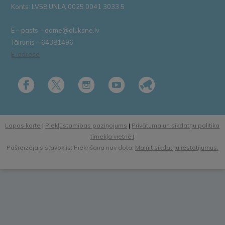
Konts: LV58 UNLA 0025 0041 3033 5
E – pasts – dome@aluksne.lv
Tālrunis – 64381496
E-adrese
Lapas karte
|
Piekļūstamības paziņojums
|
Privātuma un sīkdatņu politika
tīmekļa vietnē
|
Pašreizējais stāvoklis: Piekrišana nav dota.
Mainīt sīkdatņu iestatījumus.