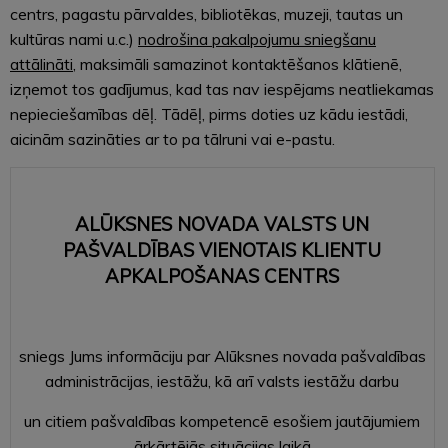
centrs, pagastu pārvaldes, bibliotēkas, muzeji, tautas un
kultūras nami u.c.)
nodrošina pakalpojumu sniegšanu
attālināti
, maksimāli samazinot kontaktēšanos klātienē,
izņemot tos gadījumus, kad tas nav iespējams neatliekamas
nepieciešamības dēļ. Tādēļ, pirms doties uz kādu iestādi,
aicinām sazināties ar to pa tālruni vai e-pastu.
ALŪKSNES NOVADA VALSTS UN
PAŠVALDĪBAS VIENOTAIS KLIENTU
APKALPOŠANAS CENTRS
sniegs Jums informāciju par
Alūksnes novada pašvaldības
administrācijas, iestāžu, kā arī valsts iestāžu darbu
un citiem pašvaldības kompetencē esošiem jautājumiem
ārkārtējās situācijas laikā