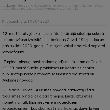
Alūksnes novads
>
PAŠVALDĪBAS INFORMĀCIJA: Par Alūksnes novada
pašvaldības iestāžu darbu ārkārtējās situācijas laikā
Aktuāli
,
Cits
| 03.04.2020
12. martā Latvijā tika izsludināta ārkārtējā situācija sakarā
ar koronvīrusa izraisītās saslimšanas Covid-19 izplatību un
pašlaik līdz 2020. gada 12. maijam valstī ir noteikti nopietni
ierobežojumi.
Turpinot pieaugt saslimstības gadījumu skaitam ar Covid-
19, 29. martā Slimību profilakses un kontroles centra
publiskotajā kartē pirmoreiz saslimstība reģistrēta arī
Alūksnes novadā.
– Es aicinu ikvienu Alūksnes novada iedzīvotāju šajā
trauksmes pilnajā laikā palikt mājās. Lūdzu izturēties
nopietni un atbildīgi pret visiem noteiktajiem
ierobežojumiem, kas skar līdzšinējo ikdienas dzīvi. Ja vien