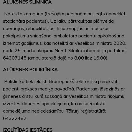
ALŪKSNES SLIMNĪCA
Noteikta karantīna (trešajām personām aizliegts apmeklēt
stacionāra pacientus). Uz laiku pārtrauktas plānveida
operācijas, rehabilitācijas, fizioterapijas un masāžas
pakalpojumu sniegšana, ambulatoro pacientu apkalpošana,
izņemot gadījumus, kas noteikti ar Veselības ministra 2020.
gada 25. marta rīkojumu Nr.59. Sīkāka informācija pa tālruni
64307145 (ambulatorajā daļā no 8.00 līdz 16.00).
ALŪKSNES POLIKLĪNIKA
Poliklīnikā tiek ielaisti tikai iepriekš telefoniski pierakstīti
pacienti prakses mediķa pavadībā. Pacientam jāsazinās ar
ģimenes ārstu, kurš saskaņā ar Veselības ministra rīkojumu
izvērtēs klātienes apmeklējuma, kā arī speciālista
apmeklējuma nepieciešamību. Tālruņi reģistratūrā:
64322482.
IZGLĪTĪBAS IESTĀDES