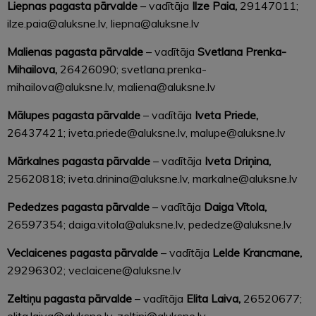
Liepnas
pagasta pārvalde
– v
adītāja
Ilze Paia,
29147011;
ilze.paia@aluksne.lv, liepna@aluksne.lv
Malienas
pagasta pārvalde
– v
adītāja
Svetlana Prenka-
Mihailova,
26426090; svetlana.prenka-
mihailova@aluksne.lv, maliena@aluksne.lv
Mālupes
pagasta pārvalde
– v
adītāja
Iveta Priede,
26437421; iveta.priede@aluksne.lv, malupe@aluksne.lv
Mārkalnes
pagasta pārvalde
– v
adītāja
Iveta Driņina,
25620818; iveta.drinina@aluksne.lv, markalne@aluksne.lv
Pededzes
pagasta pārvalde
– v
adītāja
Daiga Vītola,
26597354; daiga.vitola@aluksne.lv, pededze@aluksne.lv
Veclaicenes
pagasta pārvalde
– v
adītāja
Lelde Krancmane,
29296302; veclaicene@aluksne.lv
Zeltiņu
pagasta pārvalde
– v
adītāja
Elita Laiva,
26520677;
elita.laiva@aluksne.lv, zeltini@aluksne.lv