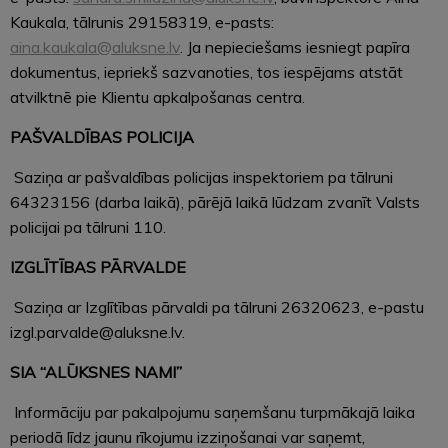
Kaukala, tālrunis 29158319, e-pasts:
aina.kaukala@aluksne.lv
. Ja nepieciešams iesniegt papīra
dokumentus, iepriekš sazvanoties, tos iespējams atstāt
atvilktnē pie Klientu apkalpošanas centra.
PAŠVALDĪBAS POLICIJA
Saziņa ar pašvaldības policijas inspektoriem pa tālruni
64323156 (darba laikā), pārējā laikā lūdzam zvanīt Valsts
policijai pa tālruni 110.
IZGLĪTĪBAS PĀRVALDE
Saziņa ar Izglītības pārvaldi pa tālruni 26320623, e-pastu
izgl.parvalde@aluksne.lv.
SIA “ALŪKSNES NAMI”
Informāciju par pakalpojumu saņemšanu turpmākajā laika
periodā līdz jaunu rīkojumu izziņošanai var saņemt,