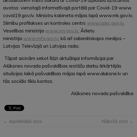
avotos: vienotajā informatīvajā portālā par Covid-19 www.
covid19.gov.lv, Ministru kabineta mājas lapā www.mk.gov.lv,
Slimību profilakses un kontroles centrs
www.spkc.gov.lv
,
Veselības ministrija
www.vm.gov.lv
, Ārlietu
ministrija
www.mfa.gov.lv
, kā arī sabiedriskajos medijos –
Latvijas Televīzijā un Latvijas radio.
Tāpat aicinām sekot līdzi aktuālajai informācijai par
Alūksnes novada pašvaldības iestāžu darbu ārkārtējās
situācijas laikā pašvaldības mājas lapā www.aluksne.lv un
tās sociālo tīklu kontos.
Alūksnes novada pašvaldība
← Iepriekšējā ziņa
Nākošā ziņa →