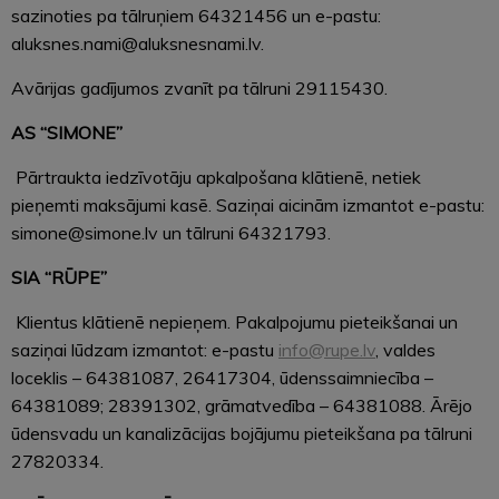
sazinoties pa tālruņiem 64321456 un e-pastu:
aluksnes.nami@aluksnesnami.lv.
Avārijas gadījumos zvanīt pa tālruni 29115430.
AS “SIMONE”
Pārtraukta iedzīvotāju apkalpošana klātienē, netiek
pieņemti maksājumi kasē. Saziņai aicinām izmantot e-pastu:
simone@simone.lv un tālruni 64321793.
SIA “RŪPE”
Klientus klātienē nepieņem. Pakalpojumu pieteikšanai un
saziņai lūdzam izmantot: e-pastu
info@rupe.lv
, valdes
loceklis – 64381087, 26417304, ūdenssaimniecība –
64381089; 28391302, grāmatvedība – 64381088. Ārējo
ūdensvadu un kanalizācijas bojājumu pieteikšana pa tālruni
27820334.