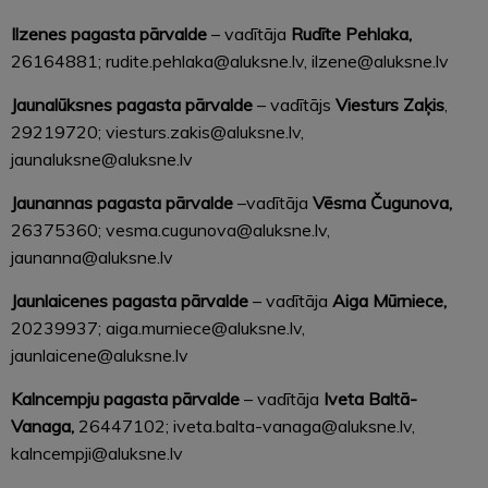
Ilzenes pagasta pārvalde
– v
adītāja
Rudīte Pehlaka,
26164881; rudite.pehlaka@aluksne.lv, ilzene@aluksne.lv
Jaunalūksnes
pagasta pārvalde
– v
adītājs
Viesturs Zaķis
,
29219720; viesturs.zakis@aluksne.lv,
jaunaluksne@aluksne.lv
Jaunannas
pagasta pārvalde
–
vadītāja
Vēsma Čugunova,
26375360; vesma.cugunova@aluksne.lv,
jaunanna@aluksne.lv
Jaunlaicenes
pagasta pārvalde
– v
adītāja
Aiga Mūrniece,
20239937; aiga.murniece@aluksne.lv,
jaunlaicene@aluksne.lv
Kalncempju
pagasta pārvalde
– v
adītāja
Iveta Baltā-
Vanaga,
26447102; iveta.balta-vanaga@aluksne.lv,
kalncempji@aluksne.lv