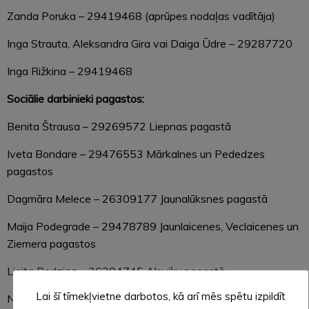
Zanda Poruka – 29419468 (aprūpes nodaļas vadītāja)
Inga Strauta, Aleksandra Gira vai Daiga Ūdre – 29287720
Inga Rižkina – 29419468
Sociālie darbinieki pagastos:
Benita Štrausa – 29269572 Liepnas pagastā
Iveta Bondare – 29476553 Mārkalnes un Pededzes
pagastos
Dagmāra Melece – 26309177 Jaunalūksnes pagastā
Maija Podegrade – 29478789 Jaunlaicenes, Veclaicenes un
Ziemera pagastos
Ligita Podziņa – 26394745 Alsviķu pagastā
Lai šī tīmekļvietne darbotos, kā arī mēs spētu izpildīt
Nellija Rezgoriņa – 29269701 Ilzenes, Zeltiņu pagastos un