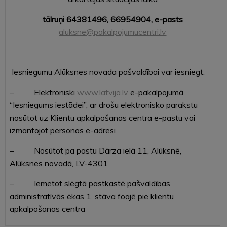
tālruņi 64381496, 66954904, e-pasts
aluksne@pakalpojumucentri.lv
Iesniegumu Alūksnes novada pašvaldībai var iesniegt:
– Elektroniski
www.latvija.lv
e-pakalpojumā
“Iesniegums iestādei”, ar drošu elektronisko parakstu
nosūtot uz Klientu apkalpošanas centra e-pastu vai
izmantojot personas e-adresi
– Nosūtot pa pastu Dārza ielā 11, Alūksnē,
Alūksnes novadā, LV-4301
– Iemetot slēgtā pastkastē pašvaldības
administratīvās ēkas 1. stāva foajē pie klientu
apkalpošanas centra