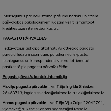
Maksājumus par nekustamā īpašuma nodokli un citiem
pašvaldības pakalpojumiem lūdzam veikt, izmantojot
kredītiestāžu internetbankas u.c.
PAGASTU PĀRVALDES
Iedzīvotājus apkalpo attālināti. Ar attiecīgo pagasta
pārvaldi lūdzam sazināties pa tālruni vai e-pastu.
Iesniegumus un korespondenci var nodot, iemetot
pastkastē pie pagastu pārvalžu ēkām.
Pagastu pārvalžu kontaktinformācija
Alsviķu pagasta pārvalde
– v
adītāja
Ingrīda Sniedze,
26468713; ingrida.sniedze@aluksne.lv, alsviki@aluksne.lv
Annas pagasta pārvalde
– v
adītāja
Vija Zaķe,
22042791;
vija.zake@aluksne.lv, annas.pagasts@aluksne.lv