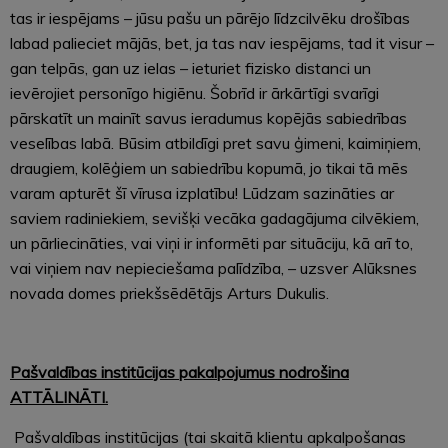
tas ir iespējams – jūsu pašu un pārējo līdzcilvēku drošības
labad palieciet mājās, bet, ja tas nav iespējams, tad it visur –
gan telpās, gan uz ielas – ieturiet fizisko distanci un
ievērojiet personīgo higiēnu. Šobrīd ir ārkārtīgi svarīgi
pārskatīt un mainīt savus ieradumus kopējās sabiedrības
veselības labā. Būsim atbildīgi pret savu ģimeni, kaimiņiem,
draugiem, kolēģiem un sabiedrību kopumā, jo tikai tā mēs
varam apturēt šī vīrusa izplatību! Lūdzam sazināties ar
saviem radiniekiem, sevišķi vecāka gadagājuma cilvēkiem,
un pārliecināties, vai viņi ir informēti par situāciju, kā arī to,
vai viņiem nav nepieciešama palīdzība, – uzsver Alūksnes
novada domes priekšsēdētājs Arturs Dukulis.
Pašvaldības institūcijas pakalpojumus nodrošina
ATTĀLINĀTI.
Pašvaldības institūcijas (tai skaitā klientu apkalpošanas