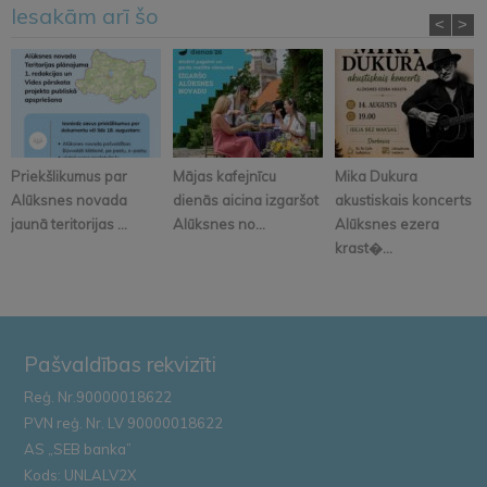
Iesakām arī šo
<
>
Priekšlikumus par
Mājas kafejnīcu
Mika Dukura
Alūksnes novada
dienās aicina izgaršot
akustiskais koncerts
jaunā teritorijas ...
Alūksnes no...
Alūksnes ezera
krast�...
Pašvaldības rekvizīti
Reģ. Nr.90000018622
PVN reģ. Nr. LV 90000018622
AS „SEB banka”
Kods: UNLALV2X