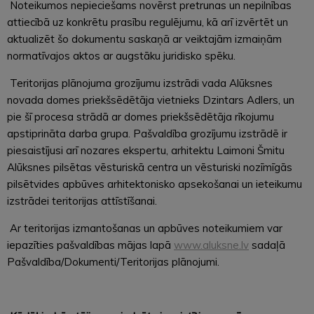
Noteikumos nepieciešams novērst pretrunas un nepilnības
attiecībā uz konkrētu prasību regulējumu, kā arī izvērtēt un
aktualizēt šo dokumentu saskaņā ar veiktajām izmaiņām
normatīvajos aktos ar augstāku juridisko spēku.
Teritorijas plānojuma grozījumu izstrādi vada Alūksnes
novada domes priekšsēdētāja vietnieks Dzintars Adlers, un
pie šī procesa strādā ar domes priekšsēdētāja rīkojumu
apstiprināta darba grupa. Pašvaldība grozījumu izstrādē ir
piesaistījusi arī nozares ekspertu, arhitektu Laimoni Šmitu
Alūksnes pilsētas vēsturiskā centra un vēsturiski nozīmīgās
pilsētvides apbūves arhitektonisko apsekošanai un ieteikumu
izstrādei teritorijas attīstīšanai.
Ar teritorijas izmantošanas un apbūves noteikumiem var
iepazīties pašvaldības mājas lapā
www.aluksne.lv
sadaļā
Pašvaldība/Dokumenti/Teritorijas plānojumi.