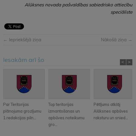
Alūksnes novada pašvaldības sabiedrisko attiecību
speciāliste
← Iepriekšējā ziņa
Nākošā ziņa →
Iesakām arī šo
<
>
Par Teritorijas
Top teritorijas
Pētījums atklāj
plānojuma grozījumu
izmantošanas un
Alūksnes apbūves
1.redakcijas piln...
apbūves noteikumu
raksturu un snied...
gro...