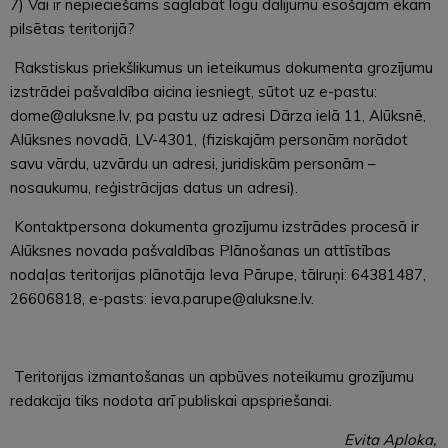
7) Vai ir nepieciešams saglabāt logu dalījumu esošajām ēkām
pilsētas teritorijā?
Rakstiskus priekšlikumus un ieteikumus dokumenta grozījumu
izstrādei pašvaldība aicina iesniegt, sūtot uz e-pastu:
dome@aluksne.lv, pa pastu uz adresi Dārza ielā 11, Alūksnē,
Alūksnes novadā, LV-4301, (fiziskajām personām norādot
savu vārdu, uzvārdu un adresi, juridiskām personām –
nosaukumu, reģistrācijas datus un adresi).
Kontaktpersona dokumenta grozījumu izstrādes procesā ir
Alūksnes novada pašvaldības Plānošanas un attīstības
nodaļas teritorijas plānotāja Ieva Pārupe, tālruņi: 64381487,
26606818, e-pasts: ieva.parupe@aluksne.lv.
Teritorijas izmantošanas un apbūves noteikumu grozījumu
redakcija tiks nodota arī publiskai apspriešanai.
Evita Aploka,