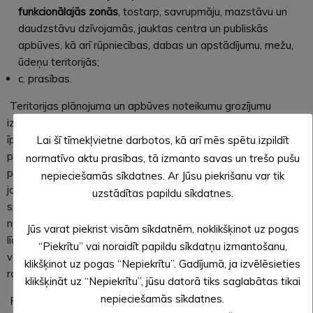
funkcionālajās zonās
, tostarp, savrupmāju, mazstāvu un
daudzstāvu dzīvojamās, jauktas centra un publiskās
apbūves, kā arī rūpniecības, dabas un apstādījumu, mežu,
ūdeņu teritorijās;
c. prasības.
Teritorijas plānojuma un apbūves noteikumu grozījumu
izstrāde ļaus noteikt stingrākas prasības nekustamo īpašumu
īpašniekiem attiecībā uz īpašumu izmantošanu, to uzturēšanu,
Lai šī tīmekļvietne darbotos, kā arī mēs spētu izpildīt
pārbūvi un remontu. Pašvaldība jau ir identificējusi vairākus
normatīvo aktu prasības, tā izmanto savas un trešo pušu
problēmjautājumus, it īpaši pilsētas apbūvē, kas būtu jārisina
nepieciešamās sīkdatnes. Ar Jūsu piekrišanu var tik
jaunajam dokumentam. Balstoties uz iepriekšējiem un pašreiz
uzstādītas papildu sīkdatnes.
spēkā esošiem teritorijas izmantošanas un apbūves
noteikumiem, kas ir diezgan demokrātiski, pilsētas teritorija
Jūs varat piekrist visām sīkdatnēm, noklikšķinot uz pogas
līdz šim ir attīstījusies, pašvaldībai pielāgojoties īpašnieku
“Piekrītu” vai noraidīt papildu sīkdatņu izmantošanu,
vēlmēm un mērķiem, līdz ar to pilsētas zonējums izveidojies
klikšķinot uz pogas “Nepiekrītu”. Gadījumā, ja izvēlēsieties
raibs.
klikšķināt uz “Nepiekrītu”, jūsu datorā tiks saglabātas tikai
nepieciešamās sīkdatnes.
Pašvaldība aicina iedzīvotājus dokumenta grozījumu