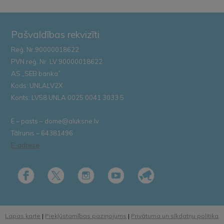
Pašvaldības rekvizīti
Reģ. Nr.90000018622
PVN reģ. Nr. LV 90000018622
AS „SEB banka”
Kods: UNLALV2X
Konts: LV58 UNLA 0025 0041 3033 5
E – pasts – dome@aluksne.lv
Tālrunis – 64381496
E-adrese
Lapas karte
|
Piekļūstamības paziņojums
|
Privātuma un sīkdatņu politika