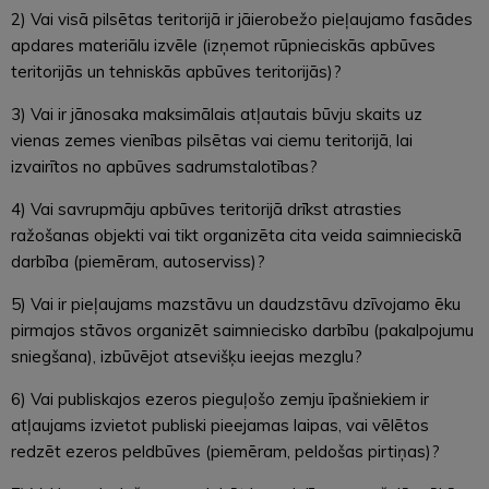
2) Vai visā pilsētas teritorijā ir jāierobežo pieļaujamo fasādes
apdares materiālu izvēle (izņemot rūpnieciskās apbūves
teritorijās un tehniskās apbūves teritorijās)?
3) Vai ir jānosaka maksimālais atļautais būvju skaits uz
vienas zemes vienības pilsētas vai ciemu teritorijā, lai
izvairītos no apbūves sadrumstalotības?
4) Vai savrupmāju apbūves teritorijā drīkst atrasties
ražošanas objekti vai tikt organizēta cita veida saimnieciskā
darbība (piemēram, autoserviss)?
5) Vai ir pieļaujams mazstāvu un daudzstāvu dzīvojamo ēku
pirmajos stāvos organizēt saimniecisko darbību (pakalpojumu
sniegšana), izbūvējot atsevišķu ieejas mezglu?
6) Vai publiskajos ezeros pieguļošo zemju īpašniekiem ir
atļaujams izvietot publiski pieejamas laipas, vai vēlētos
redzēt ezeros peldbūves (piemēram, peldošas pirtiņas)?