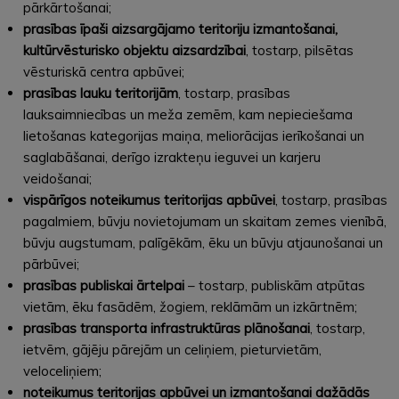
pārkārtošanai;
prasības īpaši aizsargājamo teritoriju izmantošanai,
kultūrvēsturisko objektu aizsardzībai
, tostarp, pilsētas
vēsturiskā centra apbūvei;
prasības lauku teritorijām
, tostarp, prasības
lauksaimniecības un meža zemēm, kam nepieciešama
lietošanas kategorijas maiņa, meliorācijas ierīkošanai un
saglabāšanai, derīgo izrakteņu ieguvei un karjeru
veidošanai;
vispārīgos noteikumus teritorijas apbūvei
, tostarp, prasības
pagalmiem, būvju novietojumam un skaitam zemes vienībā,
būvju augstumam, palīgēkām, ēku un būvju atjaunošanai un
pārbūvei;
prasības publiskai ārtelpai
– tostarp, publiskām atpūtas
vietām, ēku fasādēm, žogiem, reklāmām un izkārtnēm;
prasības transporta infrastruktūras plānošanai
, tostarp,
ietvēm, gājēju pārejām un celiņiem, pieturvietām,
veloceliņiem;
noteikumus teritorijas apbūvei un izmantošanai dažādās