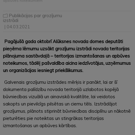
apbūves noteikumiem
Publikācijas par grozījumu
izstrādi
| 04.03.2021
Pagājušā gada oktobrī Alūksnes novada domes deputāti
pieņēma lēmumu uzsākt grozījumu izstrādi novada teritorijas
plānojuma sastāvdaļā – teritorijas izmantošanas un apbūves
noteikumos, tādēļ pašvaldība aicina iedzīvotājus, uzņēmumus
un organizācijas iesniegt priekšlikumus.
Galvenais grozījumu izstrādes mērķis ir panākt, lai ar šī
dokumenta palīdzību novada teritorijā uzlabotos kopējā
būvniecības vizuālā un ainaviskā kvalitāte, lai veidotos
sakopts un pievilcīgs pilsētas un ciemu tēls. Izstrādājot
grozījumus, plānots stiprināt būvniecības disciplīnu un nākotnē
pieturēties pie noteiktas un stingrākas teritorijas
izmantošanas un apbūves kārtības.