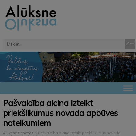
Pašvaldība aicina izteikt
priekšlikumus novada apbūves
noteikumiem
Alūksnes novads
>
Pašvaldība aicina izteikt priekšlikumus novada