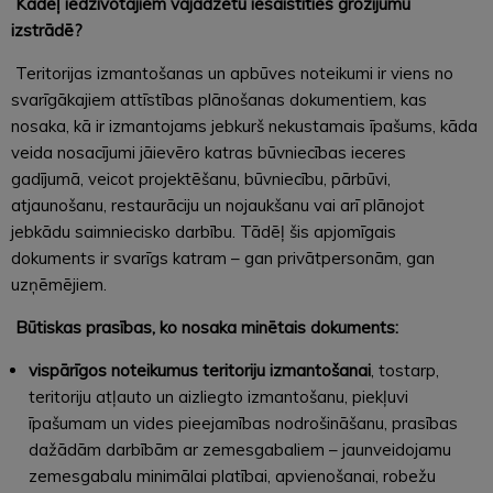
Kādēļ iedzīvotājiem vajadzētu iesaistīties grozījumu
izstrādē?
Teritorijas izmantošanas un apbūves noteikumi ir viens no
svarīgākajiem attīstības plānošanas dokumentiem, kas
nosaka, kā ir izmantojams jebkurš nekustamais īpašums, kāda
veida nosacījumi jāievēro katras būvniecības ieceres
gadījumā, veicot projektēšanu, būvniecību, pārbūvi,
atjaunošanu, restaurāciju un nojaukšanu vai arī plānojot
jebkādu saimniecisko darbību. Tādēļ šis apjomīgais
dokuments ir svarīgs katram – gan privātpersonām, gan
uzņēmējiem.
Būtiskas prasības, ko nosaka minētais dokuments:
vispārīgos noteikumus teritoriju izmantošanai
, tostarp,
teritoriju atļauto un aizliegto izmantošanu, piekļuvi
īpašumam un vides pieejamības nodrošināšanu, prasības
dažādām darbībām ar zemesgabaliem – jaunveidojamu
zemesgabalu minimālai platībai, apvienošanai, robežu