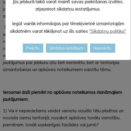
Jūs jebkurā laikā varat mainīt savas piekrišanas izvēles,
izstrādes gaitā izteikt savus priekšlikumus un ierosinājumus,
ja saskatāt normas, kas pašreizējā dokumentā nav
atjauninot sīkdatņu iestatījumus.
atbilstošas un būtu grozāmas.
Iegūt vairāk informācijas par tīmekļvietnē izmantotajām
Šeit arī doti vairāki problēmjautājumi, kas būtu jārisina,
sīkdatnēm varat klikšķinot uz šīs saites
"Sīkdatņu politika"
iekļaujot nosacījumus teritorijas izmantošanas un apbūves
noteikumos, tādēļ pašvaldība aicina iedzīvotājus izteikt savu
viedokli par tiem. Tāpat ikviens iedzīvotājs vai uzņēmējs
Piekrītu
Sīkdatņu iestatījumi
Nepiekrītu
aicināts sniegt savus priekšlikumus, ierosinājumus vai
jautājumus par jebkuru citu šeit neminētu, bet ar teritorijas
izmantošanas un apbūves noteikumiem saistītu tēmu.
Ierosmei daži piemēri no apbūves noteikumos risināmajiem
jautājumiem:
1) Vai ir nepieciešams veidot vienotu vizuālo tēlu pilsētas un
novada ciemu teritorijā, nosakot apbūves tonālu vienotību,
piemēram, tonāli saskanīgas fasādes vai jumti?