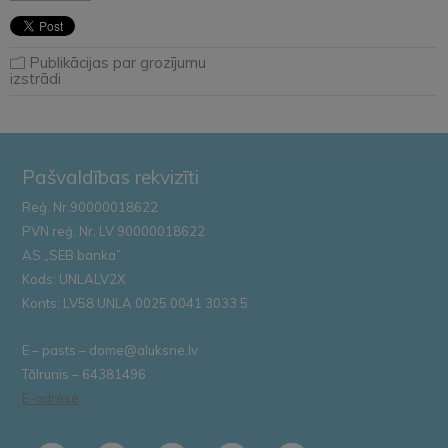
Publikācijas par grozījumu
izstrādi
Pašvaldības rekvizīti
Reģ. Nr.90000018622
PVN reģ. Nr. LV 90000018622
AS „SEB banka”
Kods: UNLALV2X
Konts: LV58 UNLA 0025 0041 3033 5
E – pasts – dome@aluksne.lv
Tālrunis – 64381496
E-adrese