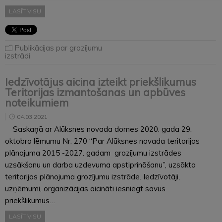
LASĪT VISU
Publikācijas par grozījumu
izstrādi
Iedzīvotājus aicina izteikt priekšlikumus
Teritorijas izmantošanas un apbūves
noteikumiem
04.03.2021
Saskaņā ar Alūksnes novada domes 2020. gada 29.
oktobra lēmumu Nr. 270 “Par Alūksnes novada teritorijas
plānojuma 2015 -2027. gadam grozījumu izstrādes
uzsākšanu un darba uzdevuma apstiprināšanu”, uzsākta
teritorijas plānojuma grozījumu izstrāde. Iedzīvotāji,
uzņēmumi, organizācijas aicināti iesniegt savus
priekšlikumus…
LASĪT VISU