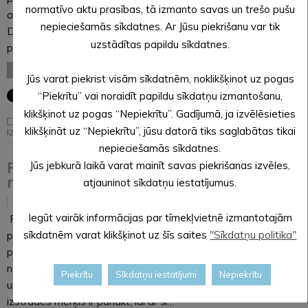
normatīvo aktu prasības, tā izmanto savas un trešo pušu
attīstības ieteikumi”. SIA “ARHITEKTA L. ŠMITA
nepieciešamās sīkdatnes. Ar Jūsu piekrišanu var tik
DARBNĪCA” veikto pētījumu Alūksnes novada pašvaldība
uzstādītas papildu sīkdatnes.
pielietos teritorijas izmantošanas…
LASĪT VISU
Jūs varat piekrist visām sīkdatnēm, noklikšķinot uz pogas
“Piekrītu” vai noraidīt papildu sīkdatņu izmantošanu,
klikšķinot uz pogas “Nepiekrītu”. Gadījumā, ja izvēlēsieties
Publikācijas par grozījumu
klikšķināt uz “Nepiekrītu”, jūsu datorā tiks saglabātas tikai
izstrādi
nepieciešamās sīkdatnes.
Pašvaldība aicina izteikt priekšlikumus
Jūs jebkurā laikā varat mainīt savas piekrišanas izvēles,
novada apbūves noteikumiem
atjauninot sīkdatņu iestatījumus.
04.03.2021
Iegūt vairāk informācijas par tīmekļvietnē izmantotajām
Pagājušā gada oktobrī Alūksnes novada domes deputāti
sīkdatnēm varat klikšķinot uz šīs saites
"Sīkdatņu politika"
pieņēma lēmumu uzsākt grozījumu izstrādi novada teritorijas
plānojuma sastāvdaļā – teritorijas izmantošanas un apbūves
noteikumos, tādēļ pašvaldība aicina iedzīvotājus, uzņēmumus
Piekrītu
Sīkdatņu iestatījumi
Nepiekrītu
un organizācijas iesniegt priekšlikumus. Galvenais grozījumu
izstrādes mērķis ir panākt, lai ar šī…