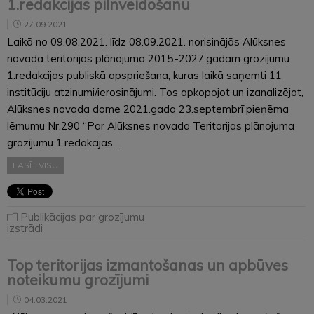
1.redakcijas pilnveidošanu
27.09.2021
Laikā no 09.08.2021. līdz 08.09.2021. norisinājās Alūksnes
novada teritorijas plānojuma 2015.-2027.gadam grozījumu
1.redakcijas publiskā apspriešana, kuras laikā saņemti 11
institūciju atzinumi/ierosinājumi. Tos apkopojot un izanalizējot,
Alūksnes novada dome 2021.gada 23.septembrī pieņēma
lēmumu Nr.290 “Par Alūksnes novada Teritorijas plānojuma
grozījumu 1.redakcijas…
LASĪT VISU
Publikācijas par grozījumu
izstrādi
Top teritorijas izmantošanas un apbūves
noteikumu grozījumi
04.03.2021