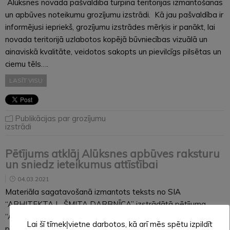
Alūksnes novada pašvaldība turpina teritorijas izmantošanas
un apbūves noteikumu grozījumu izstrādi. Kā jau pašvaldība ir
informējusi iepriekš, grozījumu izstrādes mērķis ir panākt, lai
novada teritorijā uzlabotos kopējā būvniecības vizuālā un
ainaviskā kvalitāte, veidotos sakopts un pievilcīgs pilsētas un
ciemu tēls….
LASĪT VISU
Publikācijas par grozījumu
izstrādi
Pētījums atklāj Alūksnes apbūves raksturu
un sniedz ieteikumus attīstībai
04.03.2021
Materiāla sagatavošanā izmantots teksts no SIA
“ARHITEKTA L. ŠMITA DARBNĪCA” izstrādātā pētījuma
“Alūksnes pilsētas vēsturiskā centra un vēsturiski nozīmīgās
Lai šī tīmekļvietne darbotos, kā arī mēs spētu izpildīt
pilsētvides apbūves arhitektoniskā apsekošana un teritorijas