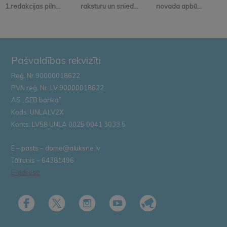
1.redakcijas piln...
raksturu un snied...
novada apbū...
Pašvaldības rekvizīti
Reģ. Nr.90000018622
PVN reģ. Nr. LV 90000018622
AS „SEB banka”
Kods: UNLALV2X
Konts: LV58 UNLA 0025 0041 3033 5
E – pasts – dome@aluksne.lv
Tālrunis – 64381496
E-adrese