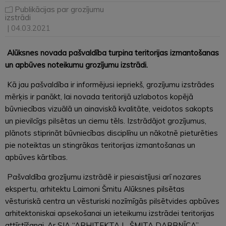
Publikācijas par grozījumu
izstrādi
| 04.03.2021
Alūksnes novada pašvaldība turpina teritorijas izmantošanas
un apbūves noteikumu grozījumu izstrādi.
Kā jau pašvaldība ir informējusi iepriekš, grozījumu izstrādes
mērķis ir panākt, lai novada teritorijā uzlabotos kopējā
būvniecības vizuālā un ainaviskā kvalitāte, veidotos sakopts
un pievilcīgs pilsētas un ciemu tēls. Izstrādājot grozījumus,
plānots stiprināt būvniecības disciplīnu un nākotnē pieturēties
pie noteiktas un stingrākas teritorijas izmantošanas un
apbūves kārtības.
Pašvaldība grozījumu izstrādē ir piesaistījusi arī nozares
ekspertu, arhitektu Laimoni Šmitu Alūksnes pilsētas
vēsturiskā centra un vēsturiski nozīmīgās pilsētvides apbūves
arhitektoniskai apsekošanai un ieteikumu izstrādei teritorijas
attīstīšanai. Ar SIA “ARHITEKTA L. ŠMITA DARBNĪCA”