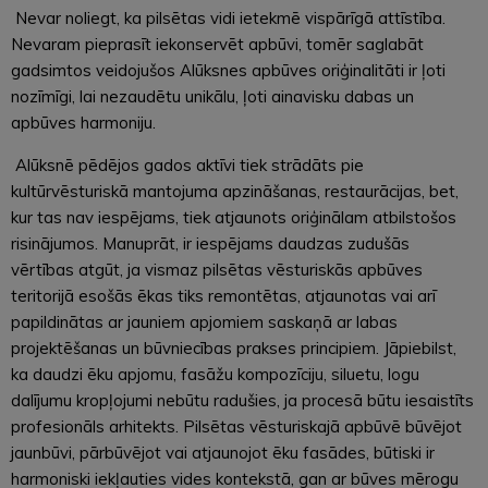
Nevar noliegt, ka pilsētas vidi ietekmē vispārīgā attīstība.
Nevaram pieprasīt iekonservēt apbūvi, tomēr saglabāt
gadsimtos veidojušos Alūksnes apbūves oriģinalitāti ir ļoti
nozīmīgi, lai nezaudētu unikālu, ļoti ainavisku dabas un
apbūves harmoniju.
Alūksnē pēdējos gados aktīvi tiek strādāts pie
kultūrvēsturiskā mantojuma apzināšanas, restaurācijas, bet,
kur tas nav iespējams, tiek atjaunots oriģinālam atbilstošos
risinājumos. Manuprāt, ir iespējams daudzas zudušās
vērtības atgūt, ja vismaz pilsētas vēsturiskās apbūves
teritorijā esošās ēkas tiks remontētas, atjaunotas vai arī
papildinātas ar jauniem apjomiem saskaņā ar labas
projektēšanas un būvniecības prakses principiem. Jāpiebilst,
ka daudzi ēku apjomu, fasāžu kompozīciju, siluetu, logu
dalījumu kropļojumi nebūtu radušies, ja procesā būtu iesaistīts
profesionāls arhitekts. Pilsētas vēsturiskajā apbūvē būvējot
jaunbūvi, pārbūvējot vai atjaunojot ēku fasādes, būtiski ir
harmoniski iekļauties vides kontekstā, gan ar būves mērogu