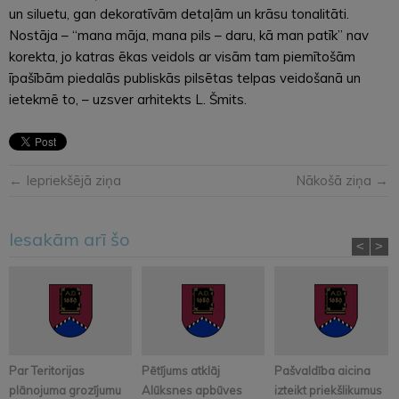
un siluetu, gan dekoratīvām detaļām un krāsu tonalitāti.
Nostāja – “mana māja, mana pils – daru, kā man patīk” nav
korekta, jo katras ēkas veidols ar visām tam piemītošām
īpašībām piedalās publiskās pilsētas telpas veidošanā un
ietekmē to, – uzsver arhitekts L. Šmits.
← Iepriekšējā ziņa
Nākošā ziņa →
Iesakām arī šo
<
>
Par Teritorijas
Pētījums atklāj
Pašvaldība aicina
plānojuma grozījumu
Alūksnes apbūves
izteikt priekšlikumus