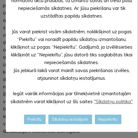
normatīvo aktu prasības, tā izmanto savas un trešo pušu
piemēram, būve Ojāra Vācieša ielā 10, ēku pārbūvēs
nepieciešamās sīkdatnes. Ar Jūsu piekrišanu var tik
izveidotiem Alūksnes vēsturiskai apbūvei neraksturīgiem,
uzstādītas papildu sīkdatnes.
asimetriskiem jumtiem, pārveidotām, gribētos teikt –
sakropļotām, fasādēm un beidzot ar zaudētajiem
Jūs varat piekrist visām sīkdatnēm, noklikšķinot uz pogas
oriģinālajiem ailu aizpildījumiem un fasāžu dekoratīvajām
“Piekrītu” vai noraidīt papildu sīkdatņu izmantošanu,
detaļām. Masīvo ēku rašanos pilsētas vēsturiskā centra
klikšķinot uz pogas “Nepiekrītu”. Gadījumā, ja izvēlēsieties
apbūvē var skaidrot ar padomju laika politiskiem
klikšķināt uz “Nepiekrītu”, jūsu datorā tiks saglabātas tikai
apsvērumiem, bet šajā gadsimtā pilsētas sejā radušos
nepieciešamās sīkdatnes.
izmaiņu pamatotību ir grūti izskaidrot. Piemēram, oriģinālo
Jūs jebkurā laikā varat mainīt savas piekrišanas izvēles,
koka logu aizstāšanu ar plastikāta konstrukcijas logiem,
atjauninot sīkdatņu iestatījumus.
dažādu sintētisko jumtu segumu un fasāžu apšuvuma
materiālu izmantošanu mēdz pamatot ar lētākām izmaksām.
Iegūt vairāk informācijas par tīmekļvietnē izmantotajām
Bieži ir vērojama pakļaušanās kāda materiāla atlaižu akcijām
vai vienkāršotām, tātad lētākām darba izmaksām, bet iegūts
sīkdatnēm varat klikšķinot uz šīs saites
"Sīkdatņu politika"
tiek īslaicīgs rezultāts. Veicot korektu izmaksu aprēķinu,
ievērtējot arī īpašuma kā kultūrvēsturiska objekta nākotnes
Piekrītu
Sīkdatņu iestatījumi
Nepiekrītu
vērtību, restaurācija vai atjaunošana autentiskā materiālā un
detalizācijā ir ekonomiski izdevīgāka.