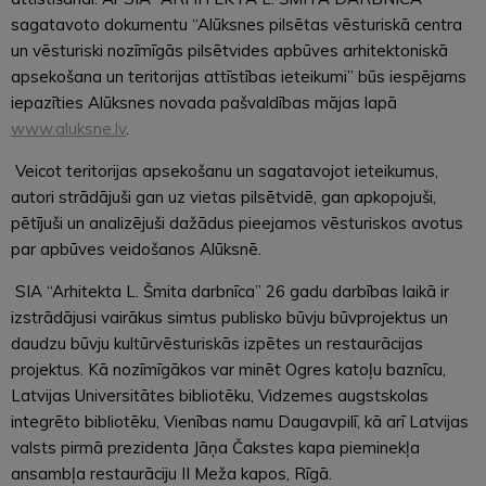
sagatavoto dokumentu “Alūksnes pilsētas vēsturiskā centra
un vēsturiski nozīmīgās pilsētvides apbūves arhitektoniskā
apsekošana un teritorijas attīstības ieteikumi” būs iespējams
iepazīties Alūksnes novada pašvaldības mājas lapā
www.aluksne.lv
.
Veicot teritorijas apsekošanu un sagatavojot ieteikumus,
autori strādājuši gan uz vietas pilsētvidē, gan apkopojuši,
pētījuši un analizējuši dažādus pieejamos vēsturiskos avotus
par apbūves veidošanos Alūksnē.
SIA “Arhitekta L. Šmita darbnīca” 26 gadu darbības laikā ir
izstrādājusi vairākus simtus publisko būvju būvprojektus un
daudzu būvju kultūrvēsturiskās izpētes un restaurācijas
projektus. Kā nozīmīgākos var minēt Ogres katoļu baznīcu,
Latvijas Universitātes bibliotēku, Vidzemes augstskolas
integrēto bibliotēku, Vienības namu Daugavpilī, kā arī Latvijas
valsts pirmā prezidenta Jāņa Čakstes kapa pieminekļa
ansambļa restaurāciju II Meža kapos, Rīgā.