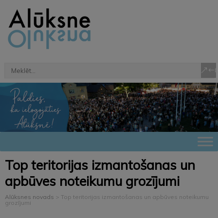
Top teritorijas izmantošanas un
apbūves noteikumu grozījumi
Alūksnes novads
>
Top teritorijas izmantošanas un apbūves noteikumu
grozījumi