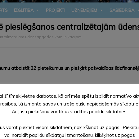
RTS
IZGLĪTĪBA
PROJEKTI
UZŅĒMĒJIEM
SABIEDRĪBA
nsē pieslēgšanos centralizētajām ūd
centralizētajām ūdensapgādes komunikācijām
u atbalstīt 22 pieteikumus un piešķirt pašvaldības līdzfinansēj
 pilsētā, kā arī pa vienam Alsviķu, Ziemera un Jaunalūksnes pa
ķirt, jo tas neatbilda saistošo noteikumu nosacījumam, ka līdzfi
ai šī tīmekļvietne darbotos, kā arī mēs spētu izpildīt normatīvo ak
rasības, tā izmanto savas un trešo pušu nepieciešamās sīkdatne
entralizētajai ūdensapgādes un/vai kanalizācijas sistēmai pašva
Ar Jūsu piekrišanu var tik uzstādītas papildu sīkdatnes.
eslēgšanai centralizētajai ūdensapgādes un/vai kanalizācijas si
 būvdarbu izmaksu segšanai 50% apmērā, bet ne vairāk kā 750,00
Jūs varat piekrist visām sīkdatnēm, noklikšķinot uz pogas “Piekrītu
švaldība pieteikšanos līdzfinansējuma saņemšanai izsludina vienu 
vai noraidīt papildu sīkdatņu izmantošanu, klikšķinot uz pogas