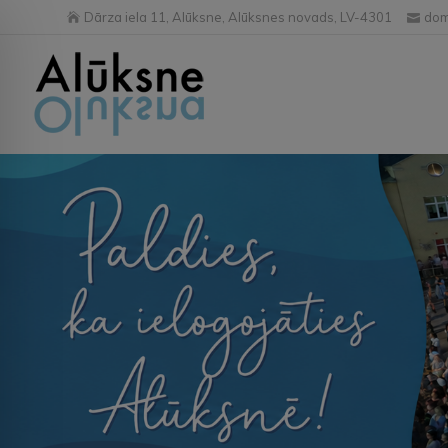
Dārza iela 11, Alūksne, Alūksnes novads, LV-4301
dom