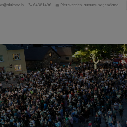
e@aluksne.lv
64381496
Pierakstīties jaunumu saņemšanai