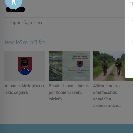
“
← Iepriekšējā ziņa
Iesakām arī šo
Atjaunos Melleņkalna
Pastāsti savas domas
Alūksnē notiks
ielas segumu
par Kopienu svētku
orientēšanās
iniciatīvu!
apmācība
Zemessardze...