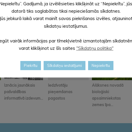
Nepiekrītu”. Gadījumā, ja izvēlēsieties klikšķināt uz “Nepiekrītu”, jū
datorā tiks saglabātas tikai nepieciešamās sīkdatnes.
Jūs jebkurā laikā varat mainīt savas piekrišanas izvēles, atjaunino
sīkdatņu iestatījumus.
Iegūt vairāk informācijas par tīmekļvietnē izmantotajām sīkdatnē
varat klikšķinot uz šīs saites
"Sīkdatņu politika"
Piekrītu
Sīkdatņu iestatījumi
Nepiekrītu
Iznācis jaunākais
Iedzīvotāju
Alūksnes novadā
pašvaldības
pieņemšanas
bioloģiski
informatīvā izdevum...
pagastos
apsaimniekotas
zemes īpa...