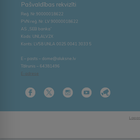
Pašvaldības rekvizīti
Reģ. Nr.90000018622
PVN reģ. Nr. LV 90000018622
AS „SEB banka”
Kods: UNLALV2X
Konts: LV58 UNLA 0025 0041 3033 5
E – pasts – dome@aluksne.lv
Tālrunis – 64381496
E-adrese
Lapas