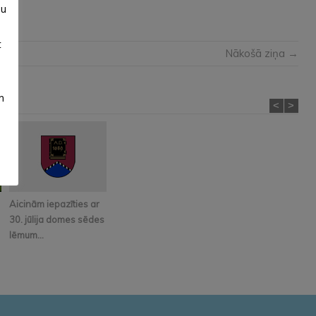
su
t
Nākošā ziņa →
m
<
>
Aicinām iepazīties ar
30. jūlija domes sēdes
lēmum...