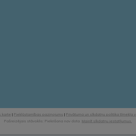
 karte
|
Piekļūstamības paziņojums
|
Privātuma un sīkdatņu politika tīmekļa 
Pašreizējais stāvoklis: Piekrišana nav dota.
Mainīt sīkdatņu iestatījumus.