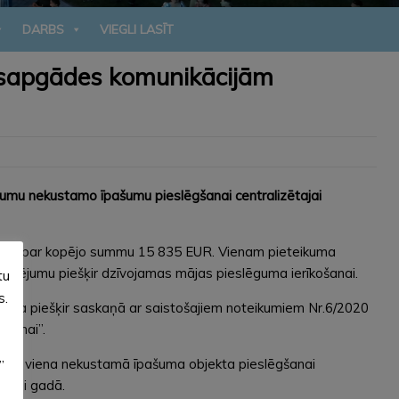
DARBS
VIEGLI LASĪT
ensapgādes komunikācijām
umu nekustamo īpašumu pieslēgšanai centralizētajai
gastos par kopējo summu 15 835 EUR. Vienam pieteikuma
nansējumu piešķir dzīvojamas mājas pieslēguma ierīkošanai.
tu
s.
ldība piešķir saskaņā ar saistošajiem noteikumiem Nr.6/2020
stēmai”.
 EUR viena nekustamā īpašuma objekta pieslēgšanai
”
reizi gadā.