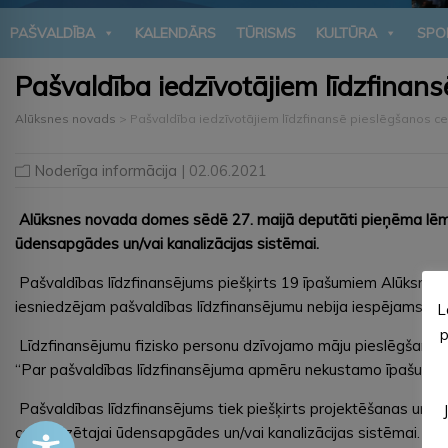
PAŠVALDĪBA
KALENDĀRS
TŪRISMS
KULTŪRA
SPO
Pašvaldība iedzīvotājiem līdzfina
Alūksnes novads
>
Pašvaldība iedzīvotājiem līdzfinansē pieslēgšanos 
Noderīga informācija
| 02.06.2021
Alūksnes novada domes sēdē 27. maijā deputāti pieņēma lēmum
ūdensapgādes un/vai kanalizācijas sistēmai.
Pašvaldības līdzfinansējums piešķirts 19 īpašumiem Alūksnes
iesniedzējam pašvaldības līdzfinansējumu nebija iespējams pieš
L
p
Līdzfinansējumu fizisko personu dzīvojamo māju pieslēgšanai c
“Par pašvaldības līdzfinansējuma apmēru nekustamo īpašumu pi
Pašvaldības līdzfinansējums tiek piešķirts projektēšanas un
centralizētajai ūdensapgādes un/vai kanalizācijas sistēmai. Pa