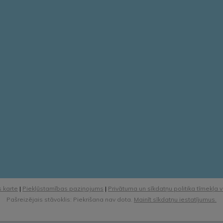
 karte
|
Piekļūstamības paziņojums
|
Privātuma un sīkdatņu politika tīmekļa 
Pašreizējais stāvoklis: Piekrišana nav dota.
Mainīt sīkdatņu iestatījumus.