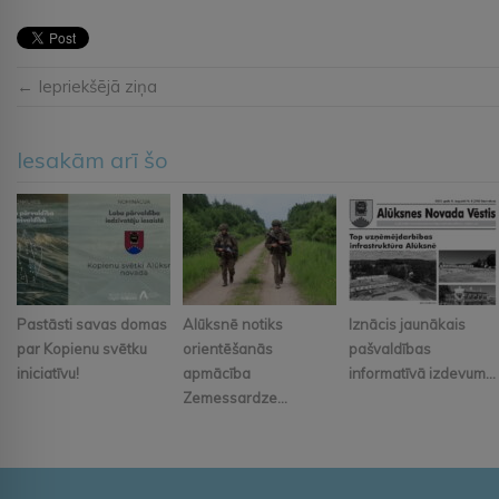
← Iepriekšējā ziņa
Iesakām arī šo
Pastāsti savas domas
Alūksnē notiks
Iznācis jaunākais
par Kopienu svētku
orientēšanās
pašvaldības
iniciatīvu!
apmācība
informatīvā izdevum...
Zemessardze...