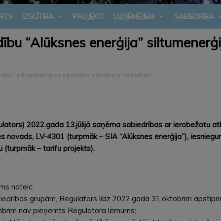
RTS
IZGLĪTĪBA
PROJEKTI
UZŅĒMĒJIEM
SABIEDRĪBA
ldību “Alūksnes enerģija” siltumene
erģija” siltumenerģijas apgādes pakalpojumu tarifiem
tors) 2022.gada 13.jūlijā saņēma sabiedrības ar ierobežotu atbil
es novads, LV-4301 (turpmāk – SIA “Alūksnes enerģija”), iesniegu
(turpmāk – tarifu projekts).
ms noteic:
biedrības grupām, Regulators līdz 2022.gada 31.oktobrim apstipr
tembrim nav pieņemts Regulatora lēmums;