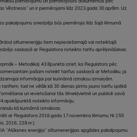
jošo izmaksu pamatojumu un pamatojošos dokumentus pēc
as Vēstnesis” un ir piemērojami līdz 2023.gada 30.aprīlim. Uz
des pakalpojumu sniedzējs būs piemērojis līdz šajā lēmumā
ārdod siltumenerģiju tiem nepieciešamajā vai noteiktajā
niedzējs saskaņā ar Regulatora noteikto tarifu aprēķināšanas
rpmāk – Metodika) 43.8punkta izriet, ka Regulators pēc
ju komersantam pašam noteikt tarifus saskaņā ar Metodiku, ja
edzamajai informācijai par kurināmā izmaksu izmaiņām.
arifiem, tad ne vēlāk kā 30 dienas pirms jauno tarifu spēkā
nformēšanai un ievietošanai tās tīmekļvietnē un publicē savā
94.apakšpunktā noteikto informāciju.
granulu kā kurināmā izmaksas.
prināti ar Regulatora 2016.gada 17.novembra lēmumu Nr.155
, 2016, 228.nr.).
 SIA “Alūksnes enerģija” siltumenerģijas apgādes pakalpojumu