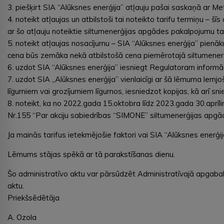
3. piešķirt SIA “Alūksnes enerģija” atļauju pašai saskaņā ar 
4. noteikt atļaujas un atbilstoši tai noteikto tarifu termiņu –
ar šo atļauju noteiktie siltumenerģijas apgādes pakalpojumu tar
5. noteikt atļaujas nosacījumu – SIA “Alūksnes enerģija” pien
cena būs zemāka nekā atbilstošā cena piemērotajā siltumenerģi
6. uzdot SIA “Alūksnes enerģija” iesniegt Regulatoram informāc
7. uzdot SIA ,,Alūksnes enerģija” vienlaicīgi ar šā lēmuma le
līgumiem vai grozījumiem līgumos, iesniedzot kopijas, kā arī sn
8. noteikt, ka no 2022.gada 15.oktobra līdz 2023.gada 30.apr
Nr.155 “Par akciju sabiedrības “SIMONE” siltumenerģijas apgād
Ja mainās tarifus ietekmējošie faktori vai SIA “Alūksnes enerģi
Lēmums stājas spēkā ar tā parakstīšanas dienu.
Šo administratīvo aktu var pārsūdzēt Administratīvajā apgabal
aktu.
Priekšsēdētāja
A. Ozola