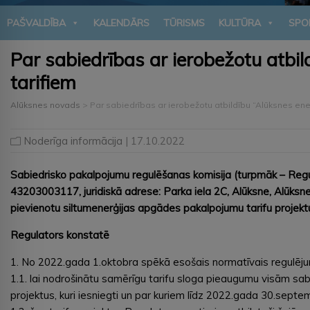
PAŠVALDĪBA
KALENDĀRS
TŪRISMS
KULTŪRA
SPO
Par sabiedrības ar ierobežotu atbi
tarifiem
Alūksnes novads
>
Par sabiedrības ar ierobežotu atbildību “Alūksnes en
Noderīga informācija
| 17.10.2022
Sabiedrisko pakalpojumu regulēšanas komisija (turpmāk – Regula
43203003117, juridiskā adrese: Parka iela 2C, Alūksne, Alūksn
pievienotu siltumenerģijas apgādes pakalpojumu tarifu projektu 
Regulators konstatē
1. No 2022.gada 1.oktobra spēkā esošais normatīvais regulēju
1.1. lai nodrošinātu samērīgu tarifu sloga pieaugumu visām sa
projektus, kuri iesniegti un par kuriem līdz 2022.gada 30.sep