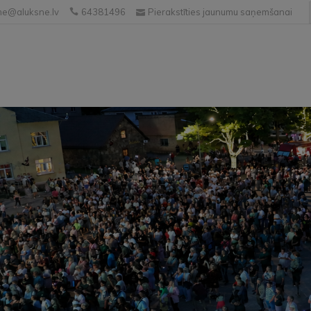
e@aluksne.lv
64381496
Pierakstīties jaunumu saņemšanai