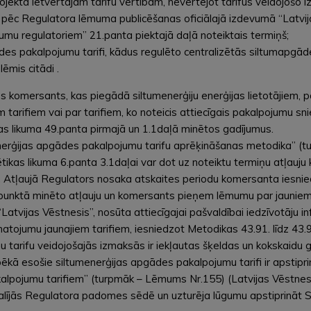
jā projektā ietvertajām tarifu vērtībām, nevērtējot tarifus veido
nā pēc Regulatora lēmuma publicēšanas oficiālajā izdevumā “Latvij
umu regulatoriem” 21.panta piektajā daļā noteiktais termiņš;
des pakalpojumu tarifi, kādus regulēto centralizētās siltumapgā
ēmis citādi .
 komersants, kas piegādā siltumenerģiju enerģijas lietotājiem, p
 tarifiem vai par tarifiem, ko noteicis attiecīgais pakalpojumu s
as likuma 49.panta pirmajā un 1.1daļā minētos gadījumus.
erģijas apgādes pakalpojumu tarifu aprēķināšanas metodika” (tu
ētikas likuma 6.panta 3.1daļai var dot uz noteiktu termiņu atļau
a). Atļaujā Regulators nosaka atskaites periodu komersanta iesni
punktā minēto atļauju un komersants pieņem lēmumu par jauniem t
Latvijas Vēstnesis”, nosūta attiecīgajai pašvaldībai iedzīvotāju i
matojumu jaunajiem tarifiem, iesniedzot Metodikas 43.91. līdz 43.
 tarifu veidojošajās izmaksās ir iekļautas šķeldas un kokskaidu 
ēkā esošie siltumenerģijas apgādes pakalpojumu tarifi ir apsti
lpojumu tarifiem” (turpmāk – Lēmums Nr.155) (Latvijas Vēstnesis
iedalījās Regulatora padomes sēdē un uzturēja lūgumu apstiprināt