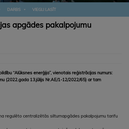
DARBS
VIEGLI LASĪT
rģijas apgādes pakalpojumu
dību “Alūksnes enerģija”, vienotais reģistrācijas numurs:
mu (2022.gada 13.jūlijs Nr.AE/1-12/2022/65) ar tam
ina regulēto centralizētās siltumapgādes pakalpojumu tarifu