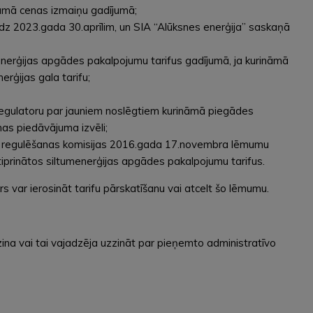
ināmā cenas izmaiņu gadījumā;
līdz 2023.gada 30.aprīlim, un SIA “Alūksnes enerģija” saskaņā
menerģijas apgādes pakalpojumu tarifus gadījumā, ja kurināmā
rģijas gala tarifu;
 Regulatoru par jauniem noslēgtiem kurināmā piegādes
nas piedāvājuma izvēli;
umu regulēšanas komisijas 2016.gada 17.novembra lēmumu
tiprinātos siltumenerģijas apgādes pakalpojumu tarifus.
s var ierosināt tarifu pārskatīšanu vai atcelt šo lēmumu.
ina vai tai vajadzēja uzzināt par pieņemto administratīvo