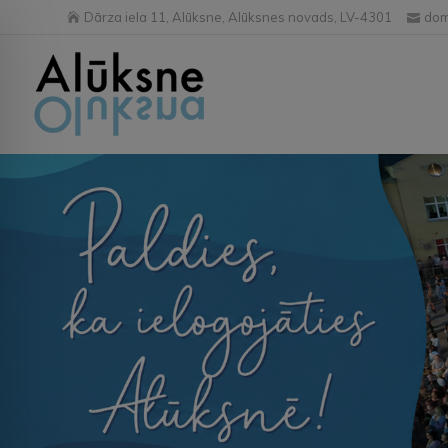
Dārza iela 11, Alūksne, Alūksnes novads, LV-4301
dom