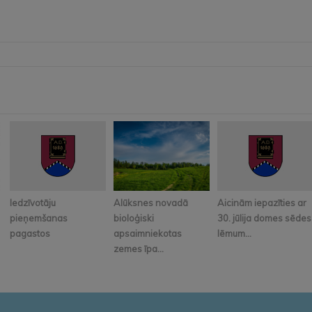
Iedzīvotāju
Alūksnes novadā
Aicinām iepazīties ar
pieņemšanas
bioloģiski
30. jūlija domes sēdes
pagastos
apsaimniekotas
lēmum...
zemes īpa...