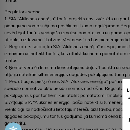
tarifus.
Regulators secina
1. SIA “Alūksnes enerģija” tarifu projekts nav izvērtēts un pa
pieauguma samazinājuma pasākumu likuma regulējumam Regulatora
nevērtējot tarifus veidojošo izmaksu pamatojumu un pamatojoš
oficiālajā izdevumā “Latvijas Vēstnesis” un būs piemērojami lī
2. Regulators secina, ka SIA “Alūksnes enerģija” ir iespējamas 
izmaiņām un noteikt tarifus, kas atbilst kurināmā pamatotām i
tarifus.
3. Ņemot vērā šā lēmuma konstatējumu daļas 1.punktu un secin
atļauju noteiktie siltumenerģijas apgādes pakalpojumu tarifi pi
4. Pēc atļaujas piešķiršanas SIA “Alūksnes enerģija” pašai no
speciālo normatīvo aktu tiesību normas nodrošina Regulatora t
L
pakalpojumus par tarifiem, kuri atbilst pamatotām izmaksām.
p
5. Atļauja SIA “Alūksnes enerģija” pašai noteikt siltumenerģija
Vienlaicīgi, lai nodrošinātu lietotāju interešu aizstāvību, nos
apgādes pakalpojumu tarifus gadījumā, ja kurināmā cena būs z
gala tarifu.