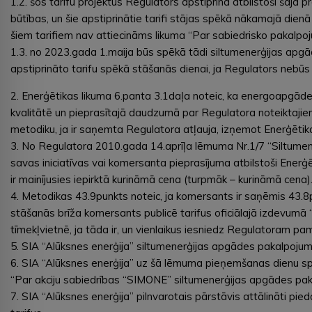
1.2. šos tarifu projektus Regulators apstiprina atbilstoši ša
būtības, un šie apstiprinātie tarifi stājas spēkā nākamajā die
šiem tarifiem nav attiecināms likuma “Par sabiedrisko pakalpoj
1.3. no 2023.gada 1.maija būs spēkā tādi siltumenerģijas apgā
apstiprināto tarifu spēkā stāšanās dienai, ja Regulators nebūs l
2. Enerģētikas likuma 6.panta 3.1daļa noteic, ka energoapgādes
kvalitātē un pieprasītajā daudzumā par Regulatora noteiktajiem
metodiku, ja ir saņemta Regulatora atļauja, izņemot Enerģētik
3. No Regulatora 2010.gada 14.aprīļa lēmuma Nr.1/7 “Siltumen
savas iniciatīvas vai komersanta pieprasījuma atbilstoši Enerģ
ir mainījusies iepirktā kurināmā cena (turpmāk – kurināmā cen
4. Metodikas 43.9punkts noteic, ja komersants ir saņēmis 43.8
stāšanās brīža komersants publicē tarifus oficiālajā izdevumā “
tīmekļvietnē, ja tāda ir, un vienlaikus iesniedz Regulatoram pa
5. SIA “Alūksnes enerģija” siltumenerģijas apgādes pakalpojumu
6. SIA “Alūksnes enerģija” uz šā lēmuma pieņemšanas dienu sp
“Par akciju sabiedrības “SIMONE” siltumenerģijas apgādes paka
7. SIA “Alūksnes enerģija” pilnvarotais pārstāvis attālināti p