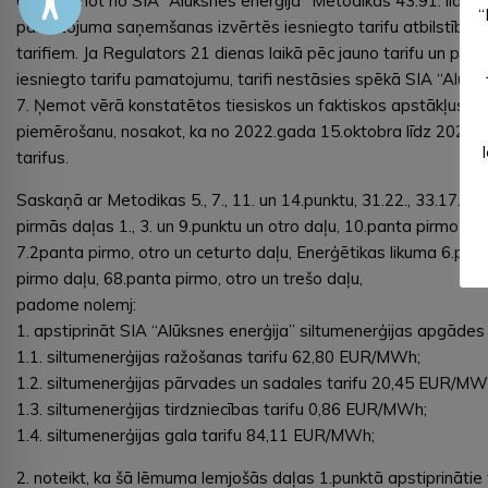
6. Saņemot no SIA “Alūksnes enerģija” Metodikas 43.91. līdz 43
“
pamatojuma saņemšanas izvērtēs iesniegto tarifu atbilstību M
tarifiem. Ja Regulators 21 dienas laikā pēc jauno tarifu un p
iesniegto tarifu pamatojumu, tarifi nestāsies spēkā SIA “Alūks
7. Ņemot vērā konstatētos tiesiskos un faktiskos apstākļus, se
piemērošanu, nosakot, ka no 2022.gada 15.oktobra līdz 2023.
tarifus.
Saskaņā ar Metodikas 5., 7., 11. un 14.punktu, 31.22., 33.17., 
pirmās daļas 1., 3. un 9.punktu un otro daļu, 10.panta pirmo 
7.2panta pirmo, otro un ceturto daļu, Enerģētikas likuma 6.pan
pirmo daļu, 68.panta pirmo, otro un trešo daļu,
padome nolemj:
1. apstiprināt SIA “Alūksnes enerģija” siltumenerģijas apgādes
1.1. siltumenerģijas ražošanas tarifu 62,80 EUR/MWh;
1.2. siltumenerģijas pārvades un sadales tarifu 20,45 EUR/MW
1.3. siltumenerģijas tirdzniecības tarifu 0,86 EUR/MWh;
1.4. siltumenerģijas gala tarifu 84,11 EUR/MWh;
2. noteikt, ka šā lēmuma lemjošās daļas 1.punktā apstiprinātie 