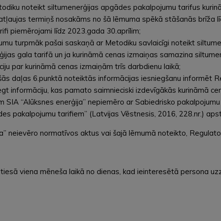
Metodiku noteikt siltumenerģijas apgādes pakalpojumu tarifus kur
 šīs atļaujas termiņš nosakāms no šā lēmuma spēkā stāšanās brīža 
ifi piemērojami līdz 2023.gada 30.aprīlim;
ākumu turpmāk pašai saskaņā ar Metodiku savlaicīgi noteikt siltu
jas gala tarifā un ja kurināmā cenas izmaiņas samazina siltumene
iju par kurināmā cenas izmaiņām trīs darbdienu laikā;
mjošās daļas 6.punktā noteiktās informācijas iesniegšanu informēt
iegt informāciju, kas pamato saimnieciski izdevīgākās kurināmā ce
īlim SIA “Alūksnes enerģija” nepiemēro ar Sabiedrisko pakalpoj
es pakalpojumu tarifiem” (Latvijas Vēstnesis, 2016, 228.nr.) aps
ja” neievēro normatīvos aktus vai šajā lēmumā noteikto, Regulator
tiesā viena mēneša laikā no dienas, kad ieinteresētā persona uzz