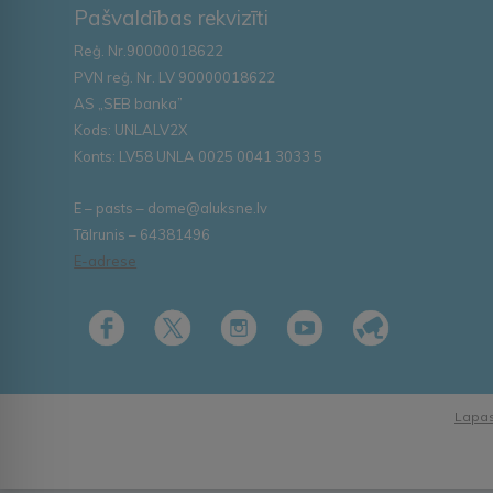
Pašvaldības rekvizīti
Reģ. Nr.90000018622
PVN reģ. Nr. LV 90000018622
AS „SEB banka”
Kods: UNLALV2X
Konts: LV58 UNLA 0025 0041 3033 5
E – pasts – dome@aluksne.lv
Tālrunis – 64381496
E-adrese
Lapas