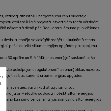
, attiecīgi atbilstoši Energoresursu cenu ārkārtēja
ktu atbilstoši šajā projektā ietvertajām tarifu vērtībām,
 spēkā nākamajā dienā pēc Regulatora lēmuma publicēšanas
tu tiesiska iespēja savlaicīgāk reaģēt uz kurināmā cenas
rģija” pašai noteikt siltumenerģijas apgādes pakalpojumu
da 30.aprīlim un SIA “Alūksnes enerģija” saskaņā ar šo
biedrisko pakalpojumu regulatoriem” un enerģētikas nozares
ietotāju tiesības saņemt siltumenerģijas apgādes
tu
s.
ības izvēlēties, vai un kad atļauju izmantot.
i saskaņā ar Metodiku savlaicīgi noteikt siltumenerģijas
ifā un ja kurināmā cenas izmaiņas samazina siltumenerģijas
”