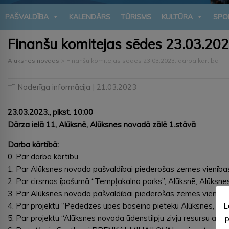
PAŠVALDĪBA
KALENDĀRS
TŪRISMS
KULTŪRA
SPO
Finanšu komitejas sēdes 23.03.202
Alūksnes novads
>
Finanšu komitejas sēdes 23.03.2023. darba kārtība
Noderīga informācija
| 21.03.2023
23.03.2023., plkst. 10:00
Dārza ielā 11, Alūksnē, Alūksnes novadā zālē 1.stāvā
Darba kārtībā:
0. Par darba kārtību.
1. Par Alūksnes novada pašvaldībai piederošas zemes vienība
2. Par cirsmas īpašumā “Tempļakalna parks”, Alūksnē, Alūksn
3. Par Alūksnes novada pašvaldībai piederošas zemes vienība
L
4. Par projektu “Pededzes upes baseina pieteku Alūksnes, Iev
5. Par projektu “Alūksnes novada ūdenstilpju zivju resursu aizs
p