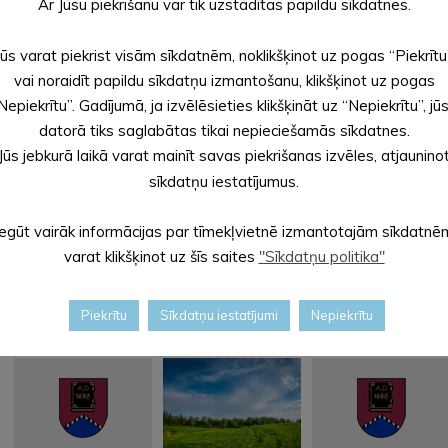
us.
Ar Jūsu piekrišanu var tik uzstādītas papildu sīkdatnes.
Jūs varat piekrist visām sīkdatnēm, noklikšķinot uz pogas “Piekrītu
elā 74, Alūksnē, Alūksnes novadā daļas iznomāšanu.
vai noraidīt papildu sīkdatņu izmantošanu, klikšķinot uz pogas
.2023. lēmumā Nr.14 “Par amata vietām un atlīdzību Alūksnes vi
Nepiekrītu”. Gadījumā, ja izvēlēsieties klikšķināt uz “Nepiekrītu”, jū
2022. lēmumā Nr. 228 “Par amata vietām un atlīdzību Alūksnes n
datorā tiks saglabātas tikai nepieciešamās sīkdatnes.
ldības nolikums ” izdošanu
Jūs jebkurā laikā varat mainīt savas piekrišanas izvēles, atjaunino
sīkdatņu iestatījumus.
Iegūt vairāk informācijas par tīmekļvietnē izmantotajām sīkdatnē
varat klikšķinot uz šīs saites
"Sīkdatņu politika"
Piekrītu
Sīkdatņu iestatījumi
Nepiekrītu