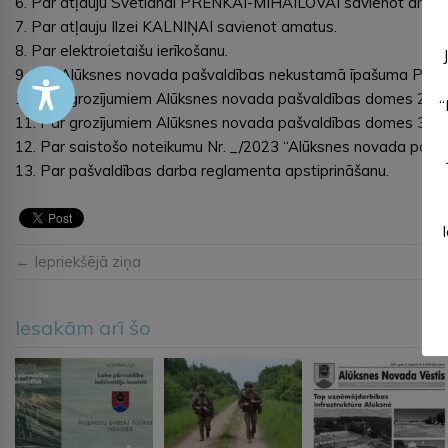
6. Par atļauju Svetlanai PRENKAI-MIHAILOVAI savienot amat
7. Par atļauju Ilzei KALNIŅAI savienot amatus.
8. Par elektroietaišu ierīkošanu.
9. Par Alūksnes novada pašvaldības nekustamā īpašuma Pils i
10. Par grozījumiem Alūksnes novada pašvaldības domes 26.01
“
11. Par grozījumiem Alūksnes novada pašvaldības domes 30.05.
12. Par saistošo noteikumu Nr. _/2023 “Alūksnes novada pašva
13. Par pašvaldības darba reglamenta apstiprināšanu.
← Iepriekšējā ziņa
Iesakām arī šo