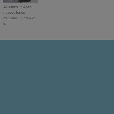
Alūksnes un Apes
novada fonds
izsludina 17. projektu
k...