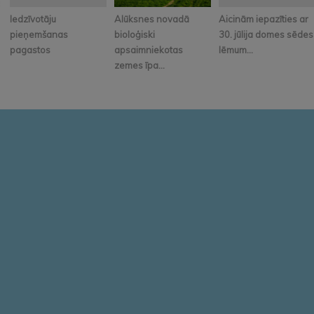
Iedzīvotāju
Alūksnes novadā
Aicinām iepazīties ar
pieņemšanas
bioloģiski
30. jūlija domes sēdes
pagastos
apsaimniekotas
lēmum...
zemes īpa...