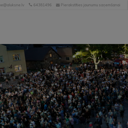
e@aluksne.lv
64381496
Pierakstīties jaunumu saņemšanai