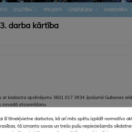
RTS
IZGLĪTĪBA
PROJEKTI
UZŅĒMĒJIEM
SABIEDRĪBA
3. darba kārtība
s ar kadastra apzīmējumu 3601 017 3934, īpašumā Gulbenes ielā
es novadā atsavināšanu.
s ar kadastra apzīmējumu 3601 039 6098, īpašumā Dzegužu ielā 
ai šī tīmekļvietne darbotos, kā arī mēs spētu izpildīt normatīvo ak
ednes un Paparzes kvalitātes novērtējums”.
ardzībai sniega motocikla iegāde”.
rasības, tā izmanto savas un trešo pušu nepieciešamās sīkdatne