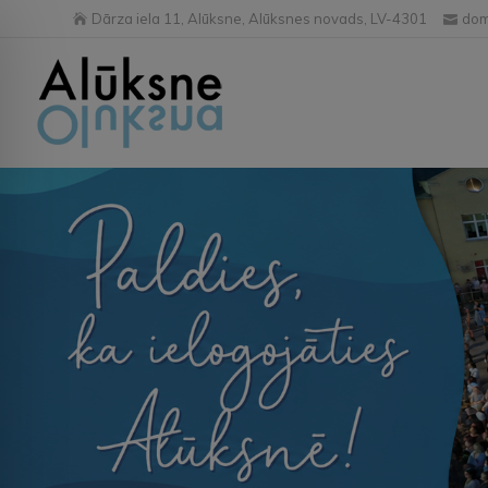
Dārza iela 11, Alūksne, Alūksnes novads, LV-4301
dom