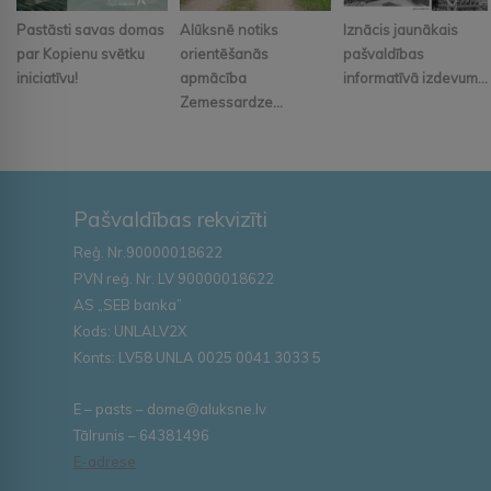
Pastāsti savas domas
Alūksnē notiks
Iznācis jaunākais
par Kopienu svētku
orientēšanās
pašvaldības
iniciatīvu!
apmācība
informatīvā izdevum...
Zemessardze...
Pašvaldības rekvizīti
Reģ. Nr.90000018622
PVN reģ. Nr. LV 90000018622
AS „SEB banka”
Kods: UNLALV2X
Konts: LV58 UNLA 0025 0041 3033 5
E – pasts – dome@aluksne.lv
Tālrunis – 64381496
E-adrese