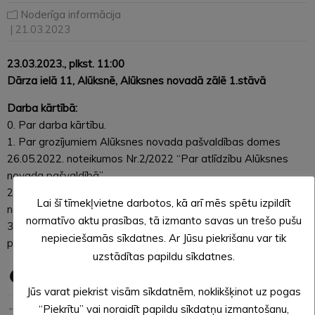
Noderīga informācija
| 21.03.2023
23.03.2023., plkst. 11:00
Dārza ielā 11, Alūksnē, Alūksnes novadā zālē 1.stāvā
Darba kārtībā:
0. Par darba kārtību.
1. Par grozījumiem Alūksnes novada pašvaldības domes
26.05.2022. noteikumos Nr.2/2022 “Par atlīdzību Alūksnes
novada pašvaldībā”.
2. Par noteikumu Nr._/2023 “Kārtība, kādā sadala Alūksnes
Lai šī tīmekļvietne darbotos, kā arī mēs spētu izpildīt
novada pašvaldības budžeta līdzekļus” apstiprināšanu.
normatīvo aktu prasības, tā izmanto savas un trešo pušu
3. Par saistošo noteikumu Nr._/2023 “Par Alūksnes novada
nepieciešamās sīkdatnes. Ar Jūsu piekrišanu var tik
pašvaldības budžetu 2023. gadam” izdošanu.
uzstādītas papildu sīkdatnes.
Jūs varat piekrist visām sīkdatnēm, noklikšķinot uz pogas
← Iepriekšējā ziņa
Nākošā ziņa →
“Piekrītu” vai noraidīt papildu sīkdatņu izmantošanu,