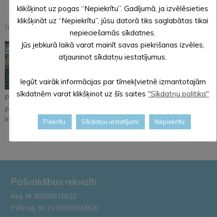
klikšķinot uz pogas “Nepiekrītu”. Gadījumā, ja izvēlēsieties
klikšķināt uz “Nepiekrītu”, jūsu datorā tiks saglabātas tikai
Iesakām arī šo
<
>
nepieciešamās sīkdatnes.
Jūs jebkurā laikā varat mainīt savas piekrišanas izvēles,
atjauninot sīkdatņu iestatījumus.
Iegūt vairāk informācijas par tīmekļvietnē izmantotajām
sīkdatnēm varat klikšķinot uz šīs saites
"Sīkdatņu politika"
Pastāsti savas domas
Alūksnē notiks
Iznācis jaunākais
par Kopienu svētku
orientēšanās
pašvaldības
iniciatīvu!
apmācība
informatīvā izdevum...
Piekrītu
Sīkdatņu iestatījumi
Nepiekrītu
Zemessardze...
Pašvaldības rekvizīti
Reģ. Nr.90000018622
PVN reģ. Nr. LV 90000018622