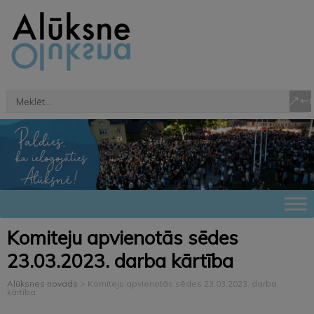
Komiteju apvienotās sēdes
23.03.2023. darba kārtība
Alūksnes novads
>
Komiteju apvienotās sēdes 23.03.2023. darba
kārtība