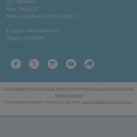
AS „SEB banka”
Kods: UNLALV2X
Konts: LV58 UNLA 0025 0041 3033 5
E – pasts – dome@aluksne.lv
Tālrunis – 64381496
E-adrese
Lapas karte
|
Piekļūstamības paziņojums
|
Privātuma un sīkdatņu politika
tīmekļa vietnē
|
Pašreizējais stāvoklis: Piekrišana nav dota.
Mainīt sīkdatņu iestatījumus.