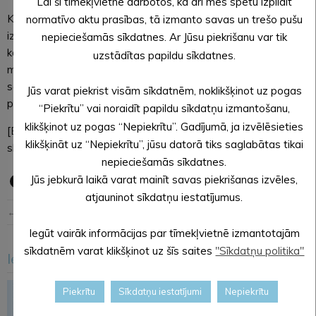
Lai šī tīmekļvietne darbotos, kā arī mēs spētu izpildīt
Kopumā par panākumiem mācību priekšmetu, interešu
normatīvo aktu prasības, tā izmanto savas un trešo pušu
izglītības, profesionālās ievirzes izglītības iestāžu olimpiādēs,
nepieciešamās sīkdatnes. Ar Jūsu piekrišanu var tik
konkursos, skatēs, sacensībās, čempionātos 2022./2023.
uzstādītas papildu sīkdatnes.
mācību gadā Alūksnes novada pašvaldības naudas balvas
saņems 53 skolēni, 2 interešu izglītības kolektīvi un viņu
Jūs varat piekrist visām sīkdatnēm, noklikšķinot uz pogas
pedagogi par kopējo summu 6574 EUR.
“Piekrītu” vai noraidīt papildu sīkdatņu izmantošanu,
klikšķinot uz pogas “Nepiekrītu”. Gadījumā, ja izvēlēsieties
[Best_Wordpress_Gallery id=”277″ gal_title=”Sumina
klikšķināt uz “Nepiekrītu”, jūsu datorā tiks saglabātas tikai
skolēnus mācību priekšmetu olimpiāžu laureātus”]
nepieciešamās sīkdatnes.
Jūs jebkurā laikā varat mainīt savas piekrišanas izvēles,
atjauninot sīkdatņu iestatījumus.
← Iepriekšējā ziņa
Nākošā ziņa →
Iegūt vairāk informācijas par tīmekļvietnē izmantotajām
sīkdatnēm varat klikšķinot uz šīs saites
"Sīkdatņu politika"
Iesakām arī šo
<
>
Piekrītu
Sīkdatņu iestatījumi
Nepiekrītu