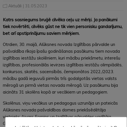
Aktuāli
| 31.05.2023
Katrs sasniegums bruģē cilvēka ceļu uz mērķi. Ja panākumi
tiek novērtēti, cilvēks gūst ne tik vien personisku gandarījumu,
bet arī apstiprinājumu saviem mērķiem.
Otrdien, 30. maijā, Alūksnes novada Izglītības pārvalde un
pašvaldība rīkoja īpašu godināšanas pasākumu tiem novada
izglītības iestāžu skolēniem, kuri mācību priekšmetu, interešu
izglītības, profesionālās ievirzes izglītības iestāžu olimpiādēs,
konkursos, skatēs, sacensībās, čempionātos 2022./2023.
mācību gadā ieguvuši pirmās trīs godalgotās vietas valsts
mērogā un pirmā vietas novada mērogā. Uz pasākumu bija
aicināts 31 skolēns kopā ar vecākiem un pedagogiem.
Skolēnus, viņu vecākus un pedagogus uzrunāja un pateicās
Alūksnes novada pašvaldības domes priekšsēdētāja
vietnieks Aivars Fomins un Izglītības pārvaldes vadītāja
Gunta Kupča.