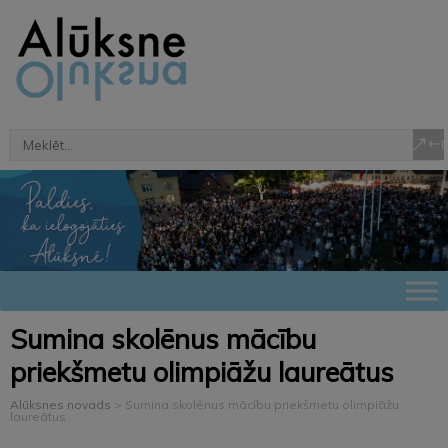
Sumina skolēnus mācību
priekšmetu olimpiāžu laureātus
Alūksnes novads
>
Sumina skolēnus mācību priekšmetu olimpiāžu
laureātus