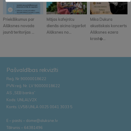
Priekšlikumus par
Mājas kafejnīcu
Mika Dukura
Alūksnes novada
dienās aicina izgaršot
akustiskais koncerts
jaunā teritorijas ...
Alūksnes no...
Alūksnes ezera
krast�...
Pašvaldības rekvizīti
Reģ. Nr.90000018622
PVN reģ. Nr. LV 90000018622
AS „SEB banka”
Kods: UNLALV2X
Konts: LV58 UNLA 0025 0041 3033 5
E – pasts – dome@aluksne.lv
Tālrunis – 64381496