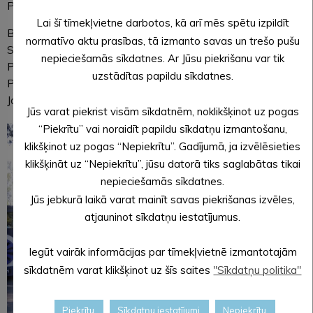
Projekta līdzfinansējums – no pašvaldības budžeta.
Lai šī tīmekļvietne darbotos, kā arī mēs spētu izpildīt
Būvprojektu izstrādāja SIA “Global Project”, būvniecību veica
normatīvo aktu prasības, tā izmanto savas un trešo pušu
SIA “ACBR”, būvuzraudzību nodrošināja SIA “RoadLat”.
nepieciešamās sīkdatnes. Ar Jūsu piekrišanu var tik
Projekta vadītāja pašvaldības Centrālās administrācijas
uzstādītas papildu sīkdatnes.
Plānošanas un attīstības nodaļas vadītāja Inese Zīmele-
Jauniņa.
Jūs varat piekrist visām sīkdatnēm, noklikšķinot uz pogas
“Piekrītu” vai noraidīt papildu sīkdatņu izmantošanu,
klikšķinot uz pogas “Nepiekrītu”. Gadījumā, ja izvēlēsieties
klikšķināt uz “Nepiekrītu”, jūsu datorā tiks saglabātas tikai
nepieciešamās sīkdatnes.
Jūs jebkurā laikā varat mainīt savas piekrišanas izvēles,
atjauninot sīkdatņu iestatījumus.
Iegūt vairāk informācijas par tīmekļvietnē izmantotajām
sīkdatnēm varat klikšķinot uz šīs saites
"Sīkdatņu politika"
Piekrītu
Sīkdatņu iestatījumi
Nepiekrītu