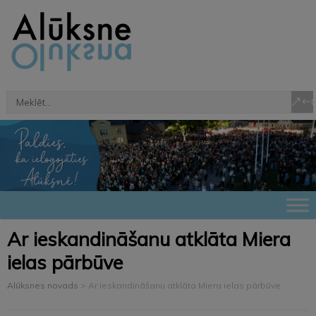
Ar ieskandināšanu atklāta Miera
ielas pārbūve
Alūksnes novads
>
Ar ieskandināšanu atklāta Miera ielas pārbūve