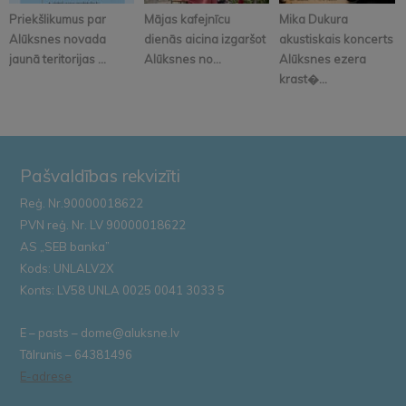
Priekšlikumus par
Mājas kafejnīcu
Mika Dukura
Alūksnes novada
dienās aicina izgaršot
akustiskais koncerts
jaunā teritorijas ...
Alūksnes no...
Alūksnes ezera
krast�...
Pašvaldības rekvizīti
Reģ. Nr.90000018622
PVN reģ. Nr. LV 90000018622
AS „SEB banka”
Kods: UNLALV2X
Konts: LV58 UNLA 0025 0041 3033 5
E – pasts – dome@aluksne.lv
Tālrunis – 64381496
E-adrese