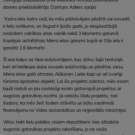
domes priekšsēdētājs Dzintars Adlers sacīja:
“Katra iela, katrs ceļš, ko mēs pārbūvējam pilsētā vai novadā,
ir liels notikums, un šogad ir īpašs gads, jo ekspluatācijā
nododam vairākas ielas vairāk nekā 3 kilometru garumā.
Kopējais asfaltētais Miera ielas garums kopā ar Ošu ielu ir
gandrīz 2,6 kilometri.
Šī iela kalpo ne tikai iedzīvotājiem, kas dzīvo šajā teritorijā,
bet arī lielākajai daļai novada iedzīvotāju un pilsētas viesu.
Miera ielas galā atrodas Alūksnes Lielie kapi un arī svarīgi
tūrisma apskates objekti. Lai šis projekts izdotos, mēs esam
bijuši radoši un jau savlaicīgi esam gatavojuši projektus ar
augstas gatavības nozīmi. Ja nebūtu šādu projektu, tad
šaubos, ka mēs šeit šodien stāvētu un būtu saņēmuši
finansējumu no Vides aizsardzības un reģionālās ministrijas.
Vēlos teikt lielu paldies visiem deputātiem, kas atbalsta
augstas gatavības projektu rakstīšanu, jo ne visās