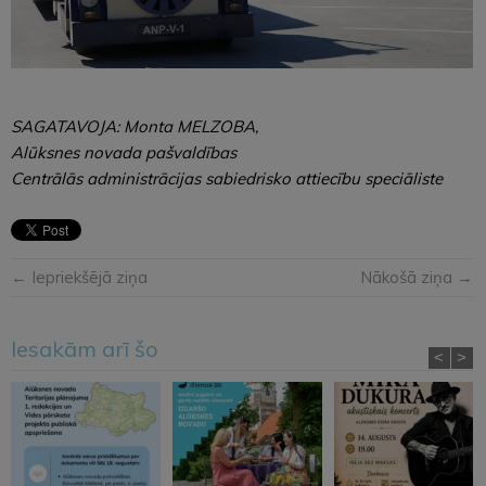
SAGATAVOJA: Monta MELZOBA,
Alūksnes novada pašvaldības
Centrālās administrācijas sabiedrisko attiecību speciāliste
← Iepriekšējā ziņa
Nākošā ziņa →
Iesakām arī šo
<
>