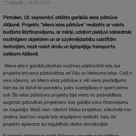
Aktuāli
| 19.09.2023
Pirmdien, 18. septembrī, atklāta garākās ielas pārbūve
Alūksnē. Projekts “Miera ielas pārbūve” realizēts ar valsts
budžeta līdzfinansējumu, ar mērķi, uzlabot piekļuvi sabiedriski
nozīmīgiem objektiem un ar uzņēmējdarbību saistītām
teritorijām, reizē radot drošu un ilgtspējīgu transporta
satiksmi Alūksnē.
Miera iela ir garākā pilsētas nozīmes pārbūvētā iela, kur
projekta ietvaros pārbūvētas arī Ošu un Melnuma ielas. Ceļš ir
visa sākums, un Miera ielas pārbūve ir vēl viens pierādījums
tam ka, lai dzīvē ko paveiktu, pats svarīgākais ir spert pirmo
soli. Šīs ielas pārbūves projekts bija viens no pašvaldības
augstas gatavības projektiem, kas gaidīja savu finansējumu
un sagaidīja. Bieži vien, rakstot šādus projektus, sākotnēji nav
zināms, kad tos vispār būs iespējams realizēt, taču šis
projekts apliecina, ka ieguldītais darbs atmaksājās.
Svinīgajā atklāšanas brīdī Alūksnes novada pašvaldības