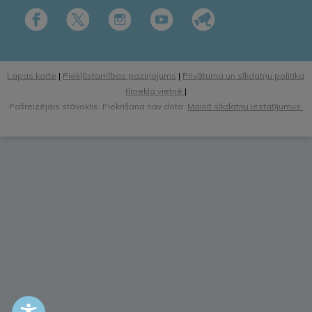
Lapas karte
|
Piekļūstamības paziņojums
|
Privātuma un sīkdatņu politika
tīmekļa vietnē
|
Pašreizējais stāvoklis: Piekrišana nav dota.
Mainīt sīkdatņu iestatījumus.