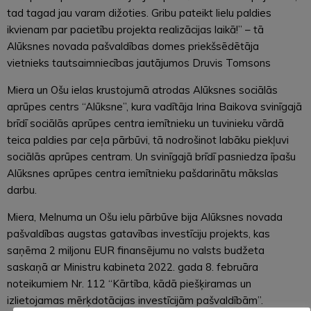
tad tagad jau varam dižoties. Gribu pateikt lielu paldies
ikvienam par pacietību projekta realizācijas laikā!” – tā
Alūksnes novada pašvaldības domes priekšsēdētāja
vietnieks tautsaimniecības jautājumos Druvis Tomsons
Miera un Ošu ielas krustojumā atrodas Alūksnes sociālās
aprūpes centrs “Alūksne”, kura vadītāja Irina Baikova svinīgajā
brīdī sociālās aprūpes centra iemītnieku un tuvinieku vārdā
teica paldies par ceļa pārbūvi, tā nodrošinot labāku piekļuvi
sociālās aprūpes centram. Un svinīgajā brīdī pasniedza īpašu
Alūksnes aprūpes centra iemītnieku pašdarinātu mākslas
darbu.
Miera, Melnuma un Ošu ielu pārbūve bija Alūksnes novada
pašvaldības augstas gatavības investīciju projekts, kas
saņēma 2 miljonu EUR finansējumu no valsts budžeta
saskaņā ar Ministru kabineta 2022. gada 8. februāra
noteikumiem Nr. 112 “Kārtība, kādā piešķiramas un
izlietojamas mērķdotācijas investīcijām pašvaldībām”.