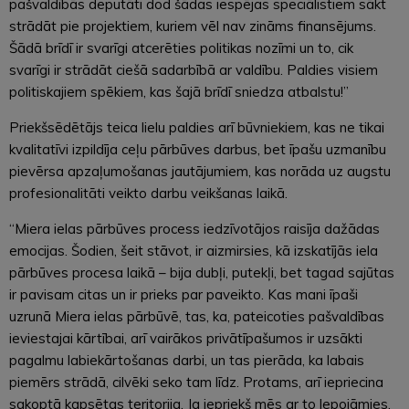
pašvaldībās deputāti dod šādas iespējas speciālistiem sākt
strādāt pie projektiem, kuriem vēl nav zināms finansējums.
Šādā brīdī ir svarīgi atcerēties politikas nozīmi un to, cik
svarīgi ir strādāt ciešā sadarbībā ar valdību. Paldies visiem
politiskajiem spēkiem, kas šajā brīdī sniedza atbalstu!”
Priekšsēdētājs teica lielu paldies arī būvniekiem, kas ne tikai
kvalitatīvi izpildīja ceļu pārbūves darbus, bet īpašu uzmanību
pievērsa apzaļumošanas jautājumiem, kas norāda uz augstu
profesionalitāti veikto darbu veikšanas laikā.
“Miera ielas pārbūves process iedzīvotājos raisīja dažādas
emocijas. Šodien, šeit stāvot, ir aizmirsies, kā izskatījās iela
pārbūves procesa laikā – bija dubļi, putekļi, bet tagad sajūtas
ir pavisam citas un ir prieks par paveikto. Kas mani īpaši
uzrunā Miera ielas pārbūvē, tas, ka, pateicoties pašvaldības
ieviestajai kārtībai, arī vairākos privātīpašumos ir uzsākti
pagalmu labiekārtošanas darbi, un tas pierāda, ka labais
piemērs strādā, cilvēki seko tam līdz. Protams, arī iepriecina
sakoptā kapsētas teritorija. Ja iepriekš mēs ar to lepojāmies,