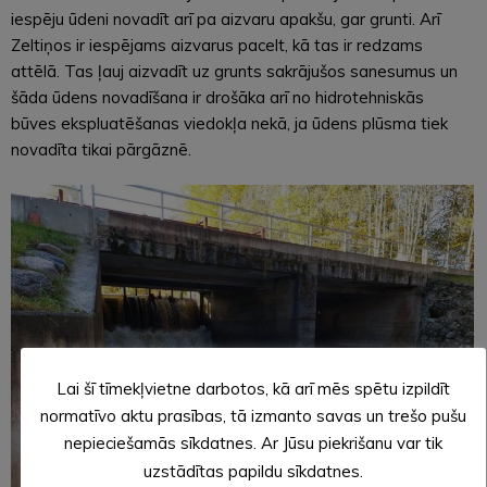
iespēju ūdeni novadīt arī pa aizvaru apakšu, gar grunti. Arī
Zeltiņos ir iespējams aizvarus pacelt, kā tas ir redzams
attēlā. Tas ļauj aizvadīt uz grunts sakrājušos sanesumus un
šāda ūdens novadīšana ir drošāka arī no hidrotehniskās
būves ekspluatēšanas viedokļa nekā, ja ūdens plūsma tiek
novadīta tikai pārgāznē.
Lai šī tīmekļvietne darbotos, kā arī mēs spētu izpildīt
normatīvo aktu prasības, tā izmanto savas un trešo pušu
nepieciešamās sīkdatnes. Ar Jūsu piekrišanu var tik
uzstādītas papildu sīkdatnes.