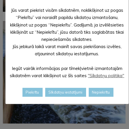
Jūs varat piekrist visām sīkdatnēm, noklikšķinot uz pogas
“Piekrītu” vai noraidīt papildu sīkdatņu izmantošanu,
klikšķinot uz pogas “Nepiekrītu”. Gadījumā, ja izvēlēsieties
klikšķināt uz “Nepiekrītu”, jūsu datorā tiks saglabātas tikai
nepieciešamās sīkdatnes.
Jūs jebkurā laikā varat mainīt savas piekrišanas izvēles,
atjauninot sīkdatņu iestatījumus.
Iegūt vairāk informācijas par tīmekļvietnē izmantotajām
sīkdatnēm varat klikšķinot uz šīs saites
"Sīkdatņu politika"
Piekrītu
Sīkdatņu iestatījumi
Nepiekrītu