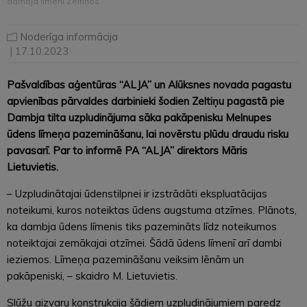
dambja līmeni Zeltiņos
Noderīga informācija
| 17.10.2023
Pašvaldības aģentūras “ALJA” un Alūksnes novada pagastu
apvienības pārvaldes darbinieki šodien Zeltiņu pagastā pie
Dambja tilta uzpludinājuma sāka pakāpenisku Melnupes
ūdens līmeņa pazemināšanu, lai novērstu plūdu draudu risku
pavasarī. Par to informē PA “ALJA” direktors Māris
Lietuvietis.
– Uzpludinātajai ūdenstilpnei ir izstrādāti ekspluatācijas
noteikumi, kuros noteiktas ūdens augstuma atzīmes. Plānots,
ka dambja ūdens līmenis tiks pazemināts līdz noteikumos
noteiktajai zemākajai atzīmei. Šādā ūdens līmenī arī dambi
ieziemos. Līmeņa pazemināšanu veiksim lēnām un
pakāpeniski, – skaidro M. Lietuvietis.
Slūžu aizvaru konstrukcija šādiem uzpludinājumiem paredz