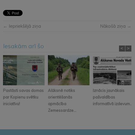
← Iepriekšējā ziņa
Nākošā ziņa →
Iesakām arī šo
<
>
Pastāsti savas domas
Alūksnē notiks
Iznācis jaunākais
par Kopienu svētku
orientēšanās
pašvaldības
iniciatīvu!
apmācība
informatīvā izdevum...
Zemessardze...