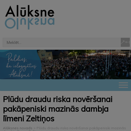
Plūdu draudu riska novēršanai
pakāpeniski mazinās dambja
līmeni Zeltiņos
Alūksnes novads
>
Plūdu draudu riska novēršanai pakāpeniski mazinās