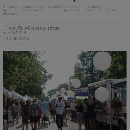
Alūksnes novads
>
Alūksnes pilsētas svētki 2024: Izsludina ielu
tirdzniecības organizatora atlasi mājražotāju un amatnieku tirdziņa
rīkošanai
Aktuāli
,
Alūksnes pilsētas
svētki 2024
| 14.06.2024