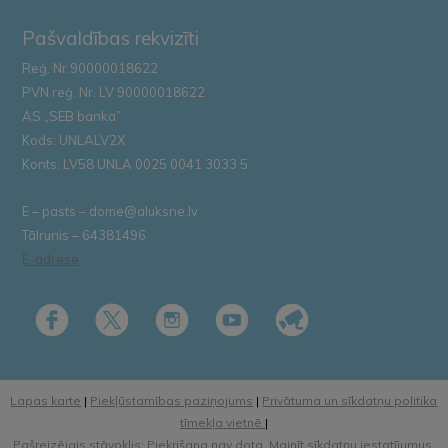
Pašvaldības rekvizīti
Reģ. Nr.90000018622
PVN reģ. Nr. LV 90000018622
AS „SEB banka”
Kods: UNLALV2X
Konts: LV58 UNLA 0025 0041 3033 5
E – pasts – dome@aluksne.lv
Tālrunis – 64381496
E-adrese
Lapas karte
|
Piekļūstamības paziņojums
|
Privātuma un sīkdatņu politika
tīmekļa vietnē
|
Pašreizējais stāvoklis: Piekrišana nav dota.
Mainīt sīkdatņu iestatījumus.