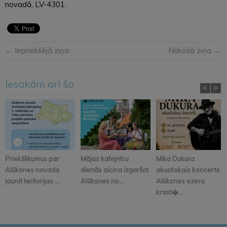
novadā, LV-4301.
← Iepriekšējā ziņa
Nākošā ziņa →
Iesakām arī šo
<
>
Priekšlikumus par
Mājas kafejnīcu
Mika Dukura
Alūksnes novada
dienās aicina izgaršot
akustiskais koncerts
jaunā teritorijas ...
Alūksnes no...
Alūksnes ezera
krast�...