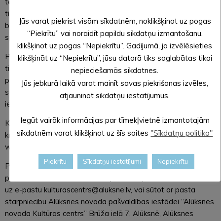
tematisku tirdzniecības teritorijas noformējumu, ielu
tirdzniecības pasākuma vadīšana, izklaides un aktivitātes
Jūs varat piekrist visām sīkdatnēm, noklikšķinot uz pogas
bērniem un pieaugušajiem (piepūšamās atrakcijas, lielās āra
“Piekrītu” vai noraidīt papildu sīkdatņu izmantošanu,
spēles, meistarklases u.c.), smilšu kūku festivāls bērniem.
klikšķinot uz pogas “Nepiekrītu”. Gadījumā, ja izvēlēsieties
Pretendentam jāiesniedz aizpildīta pieteikuma veidlapa,
klikšķināt uz “Nepiekrītu”, jūsu datorā tiks saglabātas tikai
tirdzniecības vietu un piedāvāto aktivitāšu shematiskais
nepieciešamās sīkdatnes.
plāns un vizualizācijas, kā arī VID izziņa, ka nodokļu vai
Jūs jebkurā laikā varat mainīt savas piekrišanas izvēles,
sociālās apdrošināšanas iemaksu parādu summa pieteikuma
atjauninot sīkdatņu iestatījumus.
iesniegšanas dienā nepārsniedz 150 EUR.
Iegūt vairāk informācijas par tīmekļvietnē izmantotajām
Konkursa nolikums, pieteikuma veidlapa, kā arī vērtēšanas
sīkdatnēm varat klikšķinot uz šīs saites
"Sīkdatņu politika"
kritēriji ir pieejami Alūksnes novada pašvaldības tīmekļvietnē
www.aluksne.lv sadaļā
Konkursi
.
Piekrītu
Sīkdatņu iestatījumi
Nepiekrītu
Pieteikuma dokumenti iesniedzami līdz 2024. gada 20. jūnija
pulksten 17.00, ar elektronisko parakstu parakstītus nosūtot
uz e-pastu kulturascentrs@aluksne.lv, vai sūtot ar pasta
starpniecību Alūksnes novada pašvaldības iestādei “Alūksnes
novada Kultūras centrs” Brūža ielā 7, Alūksnē, Alūksnes