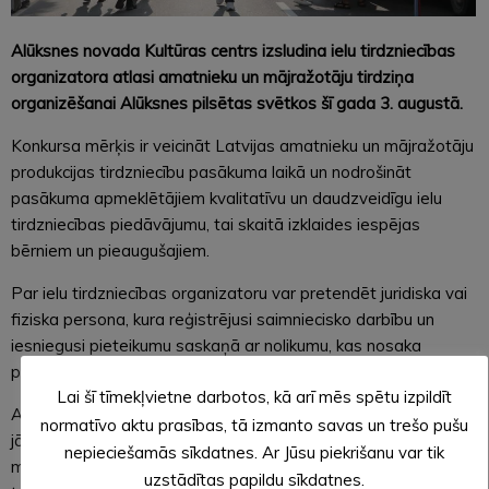
Alūksnes novada Kultūras centrs izsludina ielu tirdzniecības
organizatora atlasi amatnieku un mājražotāju tirdziņa
organizēšanai Alūksnes pilsētas svētkos šī gada 3. augustā.
Konkursa mērķis ir veicināt Latvijas amatnieku un mājražotāju
produkcijas tirdzniecību pasākuma laikā un nodrošināt
pasākuma apmeklētājiem kvalitatīvu un daudzveidīgu ielu
tirdzniecības piedāvājumu, tai skaitā izklaides iespējas
bērniem un pieaugušajiem.
Par ielu tirdzniecības organizatoru var pretendēt juridiska vai
fiziska persona, kura reģistrējusi saimniecisko darbību un
iesniegusi pieteikumu saskaņā ar nolikumu, kas nosaka
prasības, kādas jāievēro ielu tirdzniecības organizatoram.
Lai šī tīmekļvietne darbotos, kā arī mēs spētu izpildīt
Atbilstoši nolikumam, organizatoram tirdzniecības teritorijā
normatīvo aktu prasības, tā izmanto savas un trešo pušu
jānodrošina kvalitatīvs un daudzveidīgs Latvijas amatnieku un
nepieciešamās sīkdatnes. Ar Jūsu piekrišanu var tik
mājražotāju produkcijas piedāvājums ar vizuāli pievilcīgu un
uzstādītas papildu sīkdatnes.