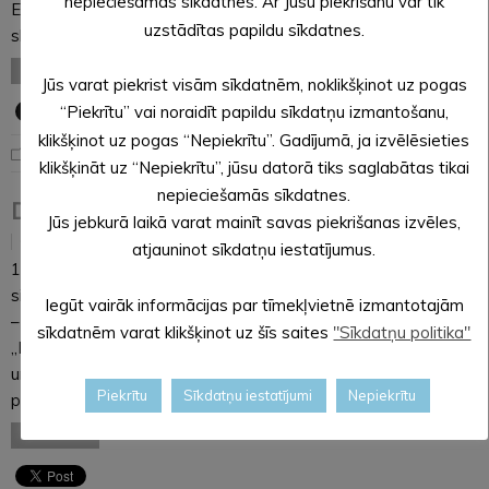
nepieciešamās sīkdatnes. Ar Jūsu piekrišanu var tik
Enterprise Latvija. Ēnu dienu mērķis ir Veicināt novada
uzstādītas papildu sīkdatnes.
skolēnus attīstīt un…
LASĪT VISU
Jūs varat piekrist visām sīkdatnēm, noklikšķinot uz pogas
“Piekrītu” vai noraidīt papildu sīkdatņu izmantošanu,
klikšķinot uz pogas “Nepiekrītu”. Gadījumā, ja izvēlēsieties
kas notiek "Pienenītē"
klikšķināt uz “Nepiekrītu”, jūsu datorā tiks saglabātas tikai
nepieciešamās sīkdatnes.
Draudzības diena!
Jūs jebkurā laikā varat mainīt savas piekrišanas izvēles,
05.03.2018
atjauninot sīkdatņu iestatījumus.
14.februāra priekšpusdienā PII,,Pienenītē” gaisotne bija īpaši
sirsnīga, jo visās telpās bija rosība un gatavošanās svētkiem
Iegūt vairāk informācijas par tīmekļvietnē izmantotajām
– draudzības dienai! 3.grupas ,,Rūķīšu” bērni, 4.grupas
sīkdatnēm varat klikšķinot uz šīs saites
"Sīkdatņu politika"
,,Bitītes” bērni un 5.grupas ,,Pūcītes” bērni, grupu skolotājas
un vairākas ,,ēnas”, kas bija ieradušās no Ziemeru
Piekrītu
Sīkdatņu iestatījumi
Nepiekrītu
pamatskolas, Alūksnes…
LASĪT VISU