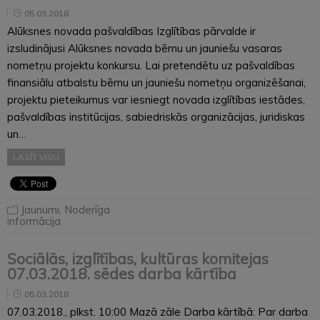
05.03.2018
Alūksnes novada pašvaldības Izglītības pārvalde ir
izsludinājusi Alūksnes novada bērnu un jauniešu vasaras
nometņu projektu konkursu. Lai pretendētu uz pašvaldības
finansiālu atbalstu bērnu un jauniešu nometņu organizēšanai,
projektu pieteikumus var iesniegt novada izglītības iestādes,
pašvaldības institūcijas, sabiedriskās organizācijas, juridiskas
un…
LASĪT VISU
Jaunumi
,
Noderīga
informācija
Sociālās, izglītības, kultūras komitejas
07.03.2018. sēdes darba kārtība
05.03.2018
07.03.2018., plkst. 10:00 Mazā zāle Darba kārtībā: Par darba