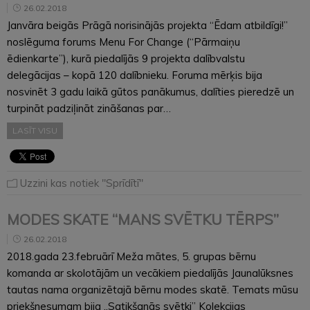
26.02.2018
Janvāra beigās Prāgā norisinājās projekta “Ēdam atbildīgi!”
noslēguma forums Menu For Change (“Pārmaiņu
ēdienkarte”), kurā piedalījās 9 projekta dalībvalstu
delegācijas – kopā 120 dalībnieku. Foruma mērķis bija
nosvinēt 3 gadu laikā gūtos panākumus, dalīties pieredzē un
turpināt padziļināt zināšanas par…
LASĪT VISU
Uzzini kas notiek "Sprīdītī"
MODES SKATE “MANS SVĒTKU TĒRPS”
26.02.2018
2018.gada 23.februārī Meža mātes, 5. grupas bērnu
komanda ar skolotājām un vecākiem piedalījās Jaunalūksnes
tautas nama organizētajā bērnu modes skatē. Temats mūsu
priekšnesumam bija „Satikšanās svētki” Kolekcijas