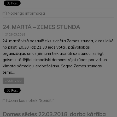
Noderīga informācija
24. MARTĀ – ZEMES STUNDA
26.03.2018
24. martā visā pasaulē tiks svinēta Zemes stunda, kuras laikā
no plkst. 20.30 līdz 21.30 iedzīvotāji, pašvaldības,
organizācijas un uzņēmumi tiek aicināti uz stundu izslēgt
gaismu, tādējādi simboliski demonstrējot rūpes par vidi un
klimata pārmaiņu ierobežošanu. Šogad Zemes stundas
tēma…
LASĪT VISU
Uzzini kas notiek "Sprīdītī"
Domes sēdes 22.03.2018. darba kārtība