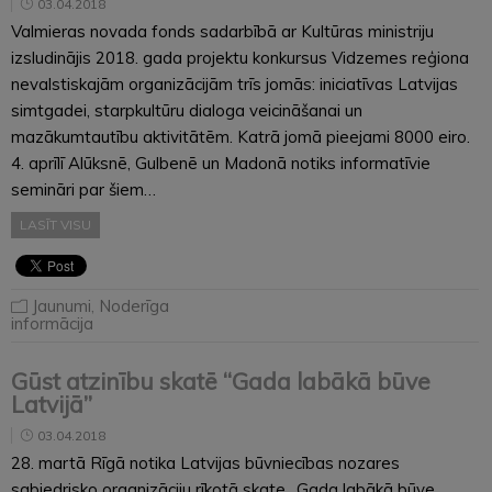
03.04.2018
Valmieras novada fonds sadarbībā ar Kultūras ministriju
izsludinājis 2018. gada projektu konkursus Vidzemes reģiona
nevalstiskajām organizācijām trīs jomās: iniciatīvas Latvijas
simtgadei, starpkultūru dialoga veicināšanai un
mazākumtautību aktivitātēm. Katrā jomā pieejami 8000 eiro.
4. aprīlī Alūksnē, Gulbenē un Madonā notiks informatīvie
semināri par šiem…
LASĪT VISU
Jaunumi
,
Noderīga
informācija
Gūst atzinību skatē “Gada labākā būve
Latvijā”
03.04.2018
28. martā Rīgā notika Latvijas būvniecības nozares
sabiedrisko organizāciju rīkotā skate „Gada labākā būve