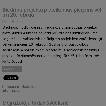
Biedrību projektu pieteikumus pieņems vēl
arī 26. februārī
19.02.2018
Biedrības, nodibinājumi un reliģiskās organizācijas projektu
pieteikumus Alūksnes novada pašvaldības līdzfinansējuma
saņemšanai sabiedriski nozīmīgiem projektiem varēs iesniegt
vēl arī pirmdien, 26. februārī. Saskaņā ar pašvaldības
saistošajiem noteikumiem pieteikumus sabiedriski nozīmīgu
projektu līdzfinansēšanai var iesniegt līdz 25. februārim, taču,
kā tā šogad…
LASĪT VISU
Jaunumi
,
Noderīga
informācija
Mājražotāju tirdziņš Alūksnē