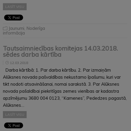
LASĪT VISU
Jaunumi
,
Noderīga
informācija
Tautsaimniecības komitejas 14.03.2018.
sēdes darba kārtība
12.03.2018
Darba kārtībā: 1. Par darba kārtību. 2. Par izmaiņām
Alūksnes novada pašvaldības nekustamo īpašumu, kuri var
tikt nodoti atsavināšanai, nomai sarakstā. 3. Par Alūksnes
novada pašaldībai piekritīgas zemes vienības ar kadastra
apzīmējumu 3680 004 0123, “Kamenes”, Pededzes pagastā,
Alūksnes…
LASĪT VISU