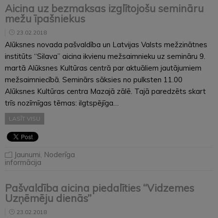
Aicina uz bezmaksas izglītojošu semināru
mežu īpašniekus
23.02.2018
Alūksnes novada pašvaldība un Latvijas Valsts mežzinātnes
institūts “Silava” aicina ikvienu mežsaimnieku uz semināru 9.
martā Alūksnes Kultūras centrā par aktuāliem jautājumiem
mežsaimniecībā. Seminārs sāksies no pulksten 11.00
Alūksnes Kultūras centra Mazajā zālē. Tajā paredzēts skart
trīs nozīmīgas tēmas: ilgtspējīga…
LASĪT VISU
Jaunumi
,
Noderīga
informācija
Pašvaldība aicina piedalīties “Vidzemes
Uzņēmēju dienās”
23.02.2018