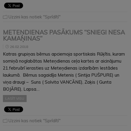
Uzzini kas notiek "Sprīdītī"
METEŅDIENAS PASĀKUMS “SNIEGI NESA
KAMAŅINAS”
26.02.2018
Katras grupiņas bērnus apciemoja sportiskais Rūķītis, kuram
somiņā noglabātas Meteņdienas ceļa kartes ar aicinājumu
21.februārī ierasties uz Meteņdienas izdarībām Iestādes
laukumā. Bērnus sagaidīja Metenis ( Sintija PUŠPURE) un
viņa draugi – Suns ( Solvita VANCĀNE), Zaķis ( Gunta
BOJĀRE), Lapsa…
LASĪT VISU
Uzzini kas notiek "Sprīdītī"