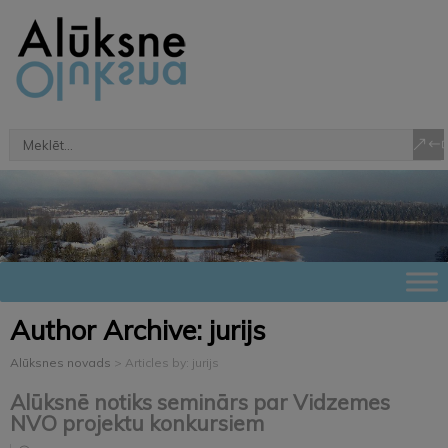
Author Archive:
jurijs
Alūksnes novads
>
Articles by: jurijs
Alūksnē notiks seminārs par Vidzemes
NVO projektu konkursiem