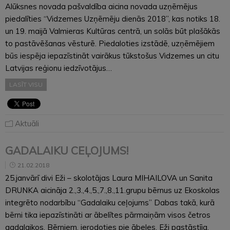
Alūksnes novada pašvaldība aicina novada uzņēmējus
piedalīties “Vidzemes Uzņēmēju dienās 2018”, kas notiks 18.
un 19. maijā Valmieras Kultūras centrā, un solās būt plašākās
to pastāvēšanas vēsturē. Piedaloties izstādē, uzņēmējiem
būs iespēja iepazīstināt vairākus tūkstošus Vidzemes un citu
Latvijas reģionu iedzīvotājus…
LASĪT VISU
Aktuāli
GADALAIKU CEĻOJUMS!
21.02.2018
25.janvārī divi Eži – skolotājas Laura MIHAILOVA un Sanita
DRUNKA aicināja 2.,3.,4.,5.,7.,8.,11.grupu bērnus uz Ekoskolas
integrēto nodarbību “Gadalaiku ceļojums” Dabas takā, kurā
bērni tika iepazīstināti ar ābelītes pārmaiņām visos četros
gadalaikos. Bērniem, ierodoties pie ābeles, Eži pastāstīja,