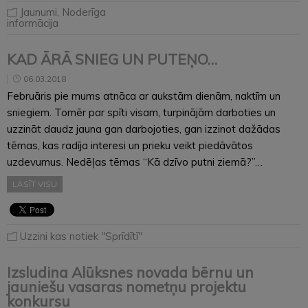
Jaunumi
,
Noderīga
informācija
KAD ĀRĀ SNIEG UN PUTEŅO…
06.03.2018
Februāris pie mums atnāca ar aukstām dienām, naktīm un
sniegiem. Tomēr par spīti visam, turpinājām darboties un
uzzināt daudz jauna gan darbojoties, gan izzinot dažādas
tēmas, kas radīja interesi un prieku veikt piedāvātos
uzdevumus. Nedēļas tēmas “Kā dzīvo putni ziemā?”…
LASĪT VISU
Uzzini kas notiek "Sprīdītī"
Izsludina Alūksnes novada bērnu un
jauniešu vasaras nometņu projektu
konkursu