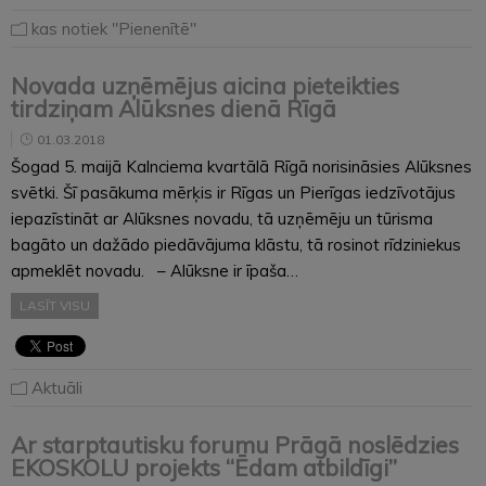
kas notiek "Pienenītē"
Novada uzņēmējus aicina pieteikties
tirdziņam Alūksnes dienā Rīgā
01.03.2018
Šogad 5. maijā Kalnciema kvartālā Rīgā norisināsies Alūksnes
svētki. Šī pasākuma mērķis ir Rīgas un Pierīgas iedzīvotājus
iepazīstināt ar Alūksnes novadu, tā uzņēmēju un tūrisma
bagāto un dažādo piedāvājuma klāstu, tā rosinot rīdziniekus
apmeklēt novadu. – Alūksne ir īpaša…
LASĪT VISU
Aktuāli
Ar starptautisku forumu Prāgā noslēdzies
EKOSKOLU projekts “Ēdam atbildīgi”