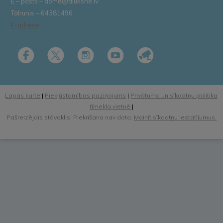
E – pasts – dome@aluksne.lv
Tālrunis – 64381496
E-adrese
Lapas karte
|
Piekļūstamības paziņojums
|
Privātuma un sīkdatņu politika
tīmekļa vietnē
|
Pašreizējais stāvoklis: Piekrišana nav dota.
Mainīt sīkdatņu iestatījumus.