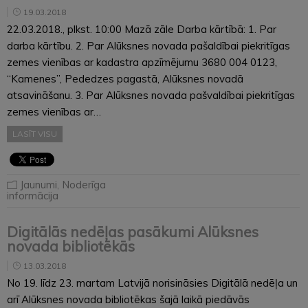
19.03.2018
22.03.2018., plkst. 10:00 Mazā zāle Darba kārtībā: 1. Par
darba kārtību. 2. Par Alūksnes novada pašaldībai piekritīgas
zemes vienības ar kadastra apzīmējumu 3680 004 0123,
“Kamenes”, Pededzes pagastā, Alūksnes novadā
atsavināšanu. 3. Par Alūksnes novada pašvaldībai piekritīgas
zemes vienības ar…
LASĪT VISU
Jaunumi
,
Noderīga
informācija
Digitālās nedēļas pasākumi Alūksnes
novada bibliotēkās
13.03.2018
No 19. līdz 23. martam Latvijā norisināsies Digitālā nedēļa un
arī Alūksnes novada bibliotēkas šajā laikā piedāvās