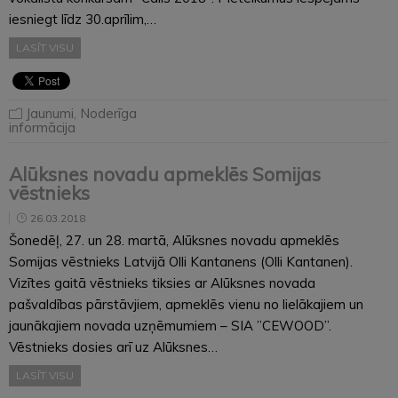
iesniegt līdz 30.aprīlim,…
LASĪT VISU
Jaunumi
,
Noderīga
informācija
Alūksnes novadu apmeklēs Somijas
vēstnieks
26.03.2018
Šonedēļ, 27. un 28. martā, Alūksnes novadu apmeklēs
Somijas vēstnieks Latvijā Olli Kantanens (Olli Kantanen).
Vizītes gaitā vēstnieks tiksies ar Alūksnes novada
pašvaldības pārstāvjiem, apmeklēs vienu no lielākajiem un
jaunākajiem novada uzņēmumiem – SIA ”CEWOOD”.
Vēstnieks dosies arī uz Alūksnes…
LASĪT VISU