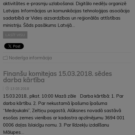
aktivitātes e-prasmju uzlabošanai. Digitālo nedēļu organizē
Latvijas Informācijas un komunikācijas tehnoloģijas asociācija
sadarbībā ar Vides aizsardzības un reģionālās attīstības
ministriju. Šāds pasākums Latvijā…
LASĪT VISU
Noderīga informācija
Finanšu komitejas 15.03.2018. sēdes
darba kārtība
13.03.2018
15.03.2018., plkst. 10:00 Mazā zāle Darba kārtībā: 1. Par
darba kārtību. 2. Par nekustamā īpašuma īpašuma
“Medņukalni”, Zeltiņu pagastā, Alūksnes novadā sastāvā
esošas zemes vienības ar kadastra apzīmējumu 3694 001
0006 daļas īslaicīgu nomu. 3. Par līdzekļu izdalīšanu
Mālupes…