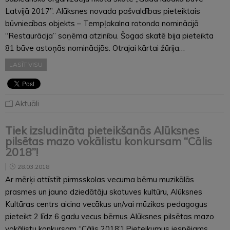
Latvijā 2017”. Alūksnes novada pašvaldības pieteiktais
būvniecības objekts – Tempļakalna rotonda nominācijā
“Restaurācija” saņēma atzinību. Šogad skatē bija pieteikta
81 būve astoņās nominācijās. Otrajai kārtai žūrija…
LASĪT VISU
Aktuāli
Tiek izsludināta pieteikšanās Alūksnes
pilsētas mazo vokālistu konkursam “Cālis
2018”!
28.03.2018
Ar mērķi attīstīt pirmsskolas vecuma bērnu muzikālās
prasmes un jauno dziedātāju skatuves kultūru, Alūksnes
Kultūras centrs aicina vecākus un/vai mūzikas pedagogus
pieteikt 2 līdz 6 gadu vecus bērnus Alūksnes pilsētas mazo
vokālistu konkursam “Cālis 2018”! Pieteikumus iespējams