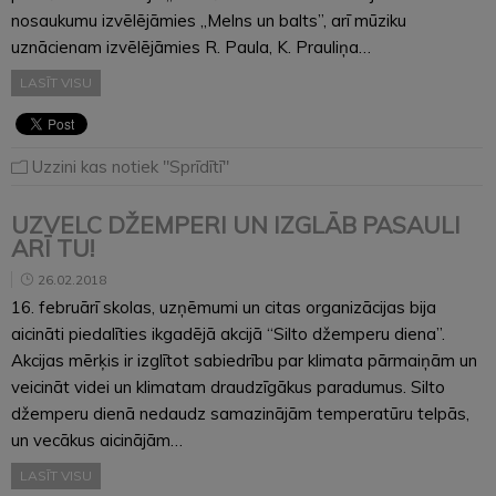
nosaukumu izvēlējāmies „Melns un balts”, arī mūziku
uznācienam izvēlējāmies R. Paula, K. Prauliņa…
LASĪT VISU
Uzzini kas notiek "Sprīdītī"
UZVELC DŽEMPERI UN IZGLĀB PASAULI
ARĪ TU!
26.02.2018
16. februārī skolas, uzņēmumi un citas organizācijas bija
aicināti piedalīties ikgadējā akcijā “Silto džemperu diena”.
Akcijas mērķis ir izglītot sabiedrību par klimata pārmaiņām un
veicināt videi un klimatam draudzīgākus paradumus. Silto
džemperu dienā nedaudz samazinājām temperatūru telpās,
un vecākus aicinājām…
LASĪT VISU