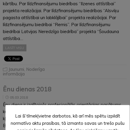
kārtību. Par līdzfinansējumu biedrības “Ilzenes attīstībai”
projekta realizācijai. Par līdzfinansējumu biedrības “Alsviķu
pagasta attīstībai un labklājībai” projekta realizācijai. Par
līdzfinansējumu biedrībai “Remis”. Par līdzfinansējumu
biedrībai Latvijas Neredzīgo biedrība” projekta “Šoudauna
attīstība…
LASĪT VISU
Jaunumi
,
Noderīga
informācija
Ēnu dienas 2018
05.03.2018
Ēnu diena ir izglītojošs profesionālās orientācijas pasākums,
kurā skolēniem ir iespēja apmeklēt dažādas darba vietas un
Lai šī tīmekļvietne darbotos, kā arī mēs spētu izpildīt
kļūt par darbinieku “ēnām”. Ēnu dienu Latvijā organizē
normatīvo aktu prasības, tā izmanto savas un trešo pušu
Biznesa izglītības biedrība Junior Achievement-Young