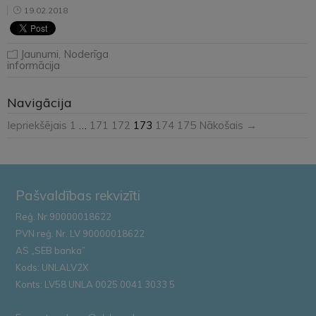
19.02.2018
Jaunumi
,
Noderīga
informācija
Navigācija
Iepriekšējais
1
…
171
172
173
174
175
Nākošais →
Pašvaldības rekvizīti
Reģ. Nr.90000018622
PVN reģ. Nr. LV 90000018622
AS „SEB banka”
Kods: UNLALV2X
Konts: LV58 UNLA 0025 0041 3033 5