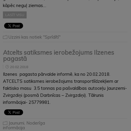
kāpēc neguļ ziemas…
LASĪT VISU
Uzzini kas notiek "Sprīdītī"
Atcelts satiksmes ierobežojums Ilzenes
pagastā
20.02.2018
Ilzenes pagasta pārvalde informē, ka no 20.02.2018.
ATCELTS satiksmes ierobežojums transportlīdzekļiem ar
faktisko masu 3.5 tonnas pa pašvaldības autoceļu Jaunzemi-
Zvirgzdiņi (posmā Darbnīcas – Zvirgzdiņi). Tālrunis
informācijai- 25779981.
Jaunumi
,
Noderīga
informācija