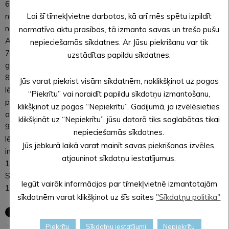
6. Par saistošo noteikumu Nr._/2019 “Grozījumi Alūksnes
novada domes 2011. gada 24. marta saistošajos
Lai šī tīmekļvietne darbotos, kā arī mēs spētu izpildīt
noteikumos Nr.9/2011 “Par tirdzniecību publiskās vietās
normatīvo aktu prasības, tā izmanto savas un trešo pušu
Alūksnes novadā”” izdošanu.
nepieciešamās sīkdatnes. Ar Jūsu piekrišanu var tik
7. Par Veselības veicināšanas pakalpojumu centra izveides
uzstādītas papildu sīkdatnes.
gaitu.
8. Par grozījumiem Alūksnes novada domes 22.11.2018.
Jūs varat piekrist visām sīkdatnēm, noklikšķinot uz pogas
lēmumā Nr.439 “Par Alūksnes novada attīstības
“Piekrītu” vai noraidīt papildu sīkdatņu izmantošanu,
programmas 2011.-2017. Investīciju plāna 2015.-2018.gadam
klikšķinot uz pogas “Nepiekrītu”. Gadījumā, ja izvēlēsieties
aktualizēšanu”.
klikšķināt uz “Nepiekrītu”, jūsu datorā tiks saglabātas tikai
9. Par grozījumu Alūksnes novada domes 27.02.2014.
nepieciešamās sīkdatnes.
lēmumā Nr.67 “Par pašvaldības atbalstu uzņēmējdarbības
Jūs jebkurā laikā varat mainīt savas piekrišanas izvēles,
investīciju projektam”
atjauninot sīkdatņu iestatījumus.
10. Informācija par vidi degradējošām būvēm.
SLĒGTĀ DAĻĀ:
Iegūt vairāk informācijas par tīmekļvietnē izmantotajām
11. [..].
sīkdatnēm varat klikšķinot uz šīs saites
"Sīkdatņu politika"
Piekrītu
Sīkdatņu iestatījumi
Nepiekrītu