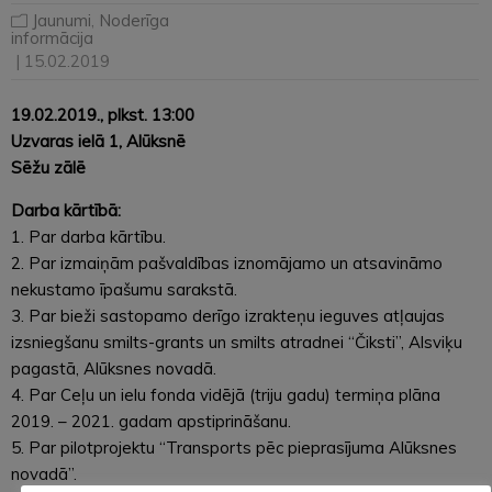
Jaunumi
,
Noderīga
informācija
| 15.02.2019
19.02.2019., plkst. 13:00
Uzvaras ielā 1, Alūksnē
Sēžu zālē
Darba kārtībā:
1. Par darba kārtību.
2. Par izmaiņām pašvaldības iznomājamo un atsavināmo
nekustamo īpašumu sarakstā.
3. Par bieži sastopamo derīgo izrakteņu ieguves atļaujas
izsniegšanu smilts-grants un smilts atradnei “Čiksti”, Alsviķu
pagastā, Alūksnes novadā.
4. Par Ceļu un ielu fonda vidējā (triju gadu) termiņa plāna
2019. – 2021. gadam apstiprināšanu.
5. Par pilotprojektu “Transports pēc pieprasījuma Alūksnes
novadā”.