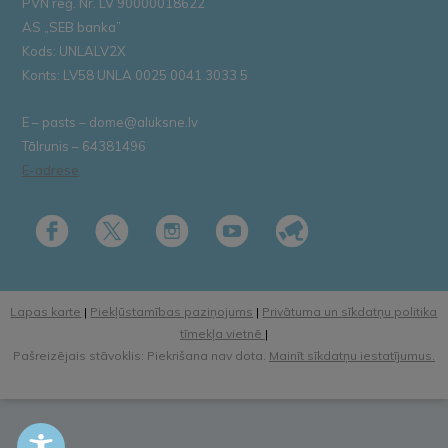
PVN reģ. Nr. LV 90000018622
AS „SEB banka”
Kods: UNLALV2X
Konts: LV58 UNLA 0025 0041 3033 5
E – pasts – dome@aluksne.lv
Tālrunis – 64381496
E-adrese
Lapas karte
|
Piekļūstamības paziņojums
|
Privātuma un sīkdatņu politika
tīmekļa vietnē
|
Pašreizējais stāvoklis: Piekrišana nav dota.
Mainīt sīkdatņu iestatījumus.