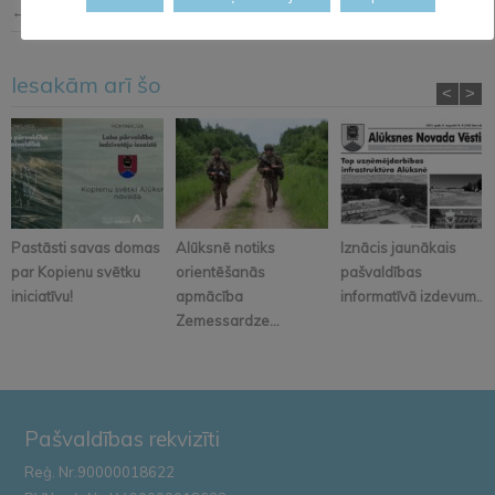
← Iepriekšējā ziņa
Nākošā ziņa →
Iesakām arī šo
<
>
Pastāsti savas domas
Alūksnē notiks
Iznācis jaunākais
par Kopienu svētku
orientēšanās
pašvaldības
iniciatīvu!
apmācība
informatīvā izdevum...
Zemessardze...
Pašvaldības rekvizīti
Reģ. Nr.90000018622