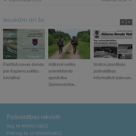
Iesakām arī šo
<
>
Pastāsti savas domas
Alūksnē notiks
Iznācis jaunākais
par Kopienu svētku
orientēšanās
pašvaldības
iniciatīvu!
apmācība
informatīvā izdevum...
Zemessardze...
Pašvaldības rekvizīti
Reģ. Nr.90000018622
PVN reģ. Nr. LV 90000018622