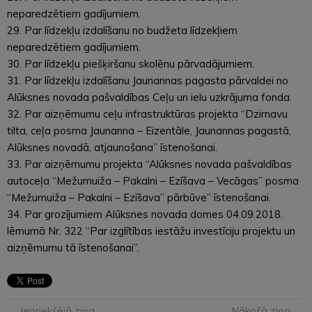
neparedzētiem gadījumiem.
29. Par līdzekļu izdalīšanu no budžeta līdzekļiem
neparedzētiem gadījumiem.
30. Par līdzekļu piešķiršanu skolēnu pārvadājumiem.
31. Par līdzekļu izdalīšanu Jaunannas pagasta pārvaldei no
Alūksnes novada pašvaldības Ceļu un ielu uzkrājuma fonda.
32. Par aizņēmumu ceļu infrastruktūras projekta “Dzirnavu
tilta, ceļa posma Jaunanna – Eizentāle, Jaunannas pagastā,
Alūksnes novadā, atjaunošana” īstenošanai.
33. Par aizņēmumu projekta “Alūksnes novada pašvaldības
autoceļa “Mežumuiža – Pakalni – Ezīšava – Vecāgas” posma
“Mežumuiža – Pakalni – Ezīšava” pārbūve” īstenošanai.
34. Par grozījumiem Alūksnes novada domes 04.09.2018.
lēmumā Nr. 322 “Par izglītības iestāžu investīciju projektu un
aizņēmumu tā īstenošanai”.
← Iepriekšējā ziņa
Nākošā ziņa →