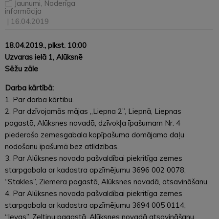
Jaunumi
,
Noderīga
informācija
| 16.04.2019
18.04.2019., plkst. 10:00
Uzvaras ielā 1, Alūksnē
Sēžu zāle
Darba kārtībā:
1. Par darba kārtību.
2. Par dzīvojamās mājas „Liepna 2”, Liepnā, Liepnas
pagastā, Alūksnes novadā, dzīvokļa īpašumam Nr. 4
piederošo zemesgabala kopīpašuma domājamo daļu
nodošanu īpašumā bez atlīdzības.
3. Par Alūksnes novada pašvaldībai piekritīga zemes
starpgabala ar kadastra apzīmējumu 3696 002 0078,
“Stakles”, Ziemera pagastā, Alūksnes novadā, atsavināšanu.
4. Par Alūksnes novada pašvaldībai piekritīga zemes
starpgabala ar kadastra apzīmējumu 3694 005 0114,
“Ievas”, Zeltiņu pagastā, Alūksnes novadā atsavināšanu.