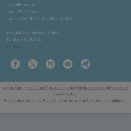
AS „SEB banka”
Kods: UNLALV2X
Konts: LV58 UNLA 0025 0041 3033 5
E – pasts – dome@aluksne.lv
Tālrunis – 64381496
E-adrese
Lapas karte
|
Piekļūstamības paziņojums
|
Privātuma un sīkdatņu politika
tīmekļa vietnē
|
Pašreizējais stāvoklis: Piekrišana nav dota.
Mainīt sīkdatņu iestatījumus.