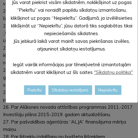
Jūs varat piekrist visām sīkdatnēm, noklikšķinot uz pogas
volejbolā”.
“Piekrītu” vai noraidīt papildu sīkdatņu izmantošanu,
21. Par Atpūtas un dabas izziņas vietas (dabas mājas)
klikšķinot uz pogas “Nepiekrītu”. Gadījumā, ja izvēlēsieties
īslaicīgās nomas maksas pakalpojumiem.
22. Par maksas pakalpojuma noteikšanu Treileru laukuma
klikšķināt uz “Nepiekrītu”, jūsu datorā tiks saglabātas tikai
„Vaiņagos”, Kornetos, Veclaicenes pagastā, Alūksnes novadā
nepieciešamās sīkdatnes.
izmantošanai.
Jūs jebkurā laikā varat mainīt savas piekrišanas izvēles,
23. Par grozījumiem Alūksnes novada domes 31.01.2019.
atjauninot sīkdatņu iestatījumus.
lēmumā Nr.15 „Par amata vietām un atlīdzību Alūksnes
novada pašvaldībā”.
Iegūt vairāk informācijas par tīmekļvietnē izmantotajām
24. Par grozījumiem Alūksnes novada pašvaldības 2012.
sīkdatnēm varat klikšķinot uz šīs saites
"Sīkdatņu politika"
gada 23. februāra noteikumos Nr. 3/2012 „Kārtība, kādā
sadala Alūksnes novada pašvaldības budžeta līdzekļus”.
Piekrītu
Sīkdatņu iestatījumi
Nepiekrītu
25. Par saistošo noteikumu Nr.__/2019 „Par Alūksnes novada
pašvaldības budžetu 2019. gadam” izdošanu.
26. Par Alūksnes novada attīstības programmas 2011.-2017.
Investīciju plāna 2015.-2019. gadam aktualizēšanu.
27. Par pašvaldības aģentūras “ALJA” finansējuma mērķa
maiņu.
28. Par līdzekļu izdalīšanu no budžeta līdzekļiem