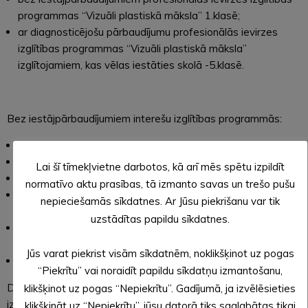
programmas “Vizuāli plastiskā māksla” 1.klasē;
ar diagnosticējošu pārbaudījumu profesionālās ievirzes
izglītības programmas “Vizuāli plastiskā māksla”
izglītojamiem, kas vēlas iestāties skolā -5.klasē.
Bez iestājpārbaudījumiem interešu izglītības programmās:
“ Vizuāli plastiskā māksla pirmklasniekiem”
“ Vizuāli plastiskā māksla sākumskolas vecumā 2.-6. klasei”
Lai šī tīmekļvietne darbotos, kā arī mēs spētu izpildīt
“ Vizuāli plastiskā māksla jauniešiem”
normatīvo aktu prasības, tā izmanto savas un trešo pušu
“ Vizuāli plastiskā māksla pirmsskolas vecumā- Veidošanas
nepieciešamās sīkdatnes. Ar Jūsu piekrišanu var tik
klase”
uzstādītas papildu sīkdatnes.
“Vizuāli plastiskā māksla pirmsskolas vecumā-
Tēlotājmākslas klase”
Jūs varat piekrist visām sīkdatnēm, noklikšķinot uz pogas
“Vizuāli plastiskā māksla pieaugušajiem”
“Piekrītu” vai noraidīt papildu sīkdatņu izmantošanu,
Diagnosticējošie pārbaudījumi profesionālās ievirzes
klikšķinot uz pogas “Nepiekrītu”. Gadījumā, ja izvēlēsieties
izglītības programmas “Vizuāli plastiskā māksla”
klikšķināt uz “Nepiekrītu”, jūsu datorā tiks saglabātas tikai