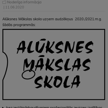
Noderīga informācija
| 11.06.2020
Alūksnes Mākslas skola uzņem audzēkņus 2020./2021.m.g.
šādās programmās:
bez iestājpārbaudījumiem profesionālās ievirzes izglītības