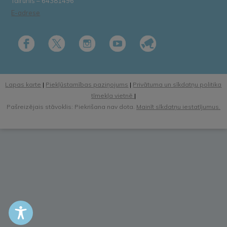
Tālrunis – 64381496
E-adrese
Lapas karte
|
Piekļūstamības paziņojums
|
Privātuma un sīkdatņu politika
tīmekļa vietnē
|
Pašreizējais stāvoklis: Piekrišana nav dota.
Mainīt sīkdatņu iestatījumus.