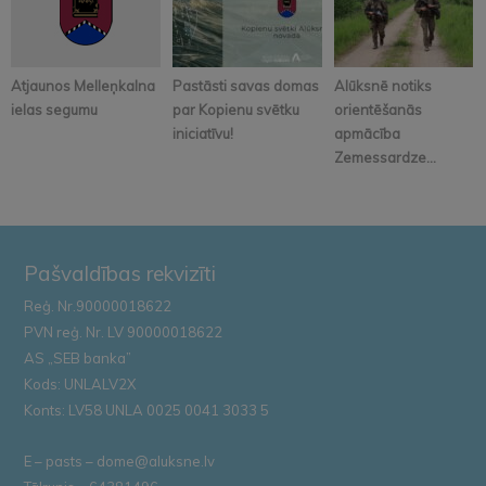
Atjaunos Melleņkalna
Pastāsti savas domas
Alūksnē notiks
ielas segumu
par Kopienu svētku
orientēšanās
iniciatīvu!
apmācība
Zemessardze...
Pašvaldības rekvizīti
Reģ. Nr.90000018622
PVN reģ. Nr. LV 90000018622
AS „SEB banka”
Kods: UNLALV2X
Konts: LV58 UNLA 0025 0041 3033 5
E – pasts – dome@aluksne.lv