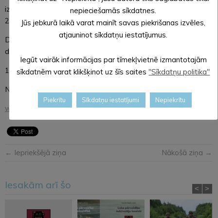
izglītojamiem, kas vēlas iestāties skolas 2.-5.klasē notiks š.g.
nepieciešamās sīkdatnes.
24.,25.augustā plkst.10.00.
Jūs jebkurā laikā varat mainīt savas piekrišanas izvēles,
atjauninot sīkdatņu iestatījumus.
Dokumentu iesniegšana Alūksnes Mākslas skolas lietvedībā
darba dienās no
Iegūt vairāk informācijas par tīmekļvietnē izmantotajām
10.00-14.00
sīkdatnēm varat klikšķinot uz šīs saites
"Sīkdatņu politika"
Neskaidrību gadījumā tālruņi 29177702, 64322433
Piekrītu
Sīkdatņu iestatījumi
Nepiekrītu
www.aluksnesmakslaskola.lv
← Iepriekšējā ziņa
Nākošā ziņa →
Iesakām arī šo
<
>