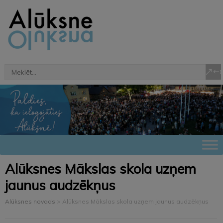
Alūksnes Mākslas skola uzņem
jaunus audzēkņus
Alūksnes novads
>
Alūksnes Mākslas skola uzņem jaunus audzēkņus