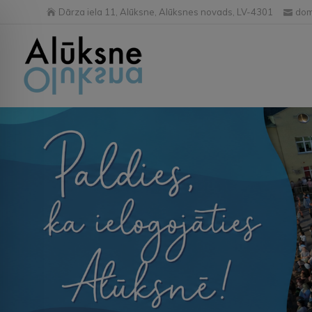
Dārza iela 11, Alūksne, Alūksnes novads, LV-4301
dom