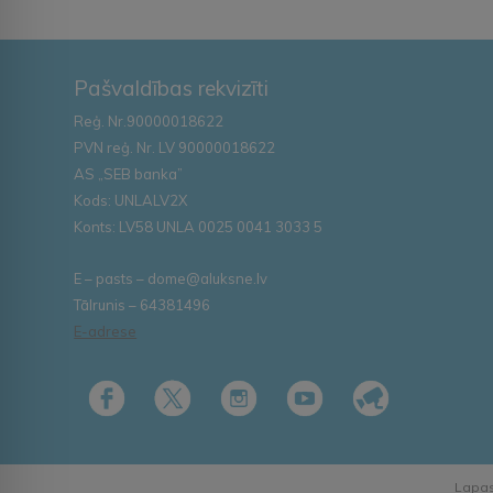
Pašvaldības rekvizīti
Reģ. Nr.90000018622
PVN reģ. Nr. LV 90000018622
AS „SEB banka”
Kods: UNLALV2X
Konts: LV58 UNLA 0025 0041 3033 5
E – pasts – dome@aluksne.lv
Tālrunis – 64381496
E-adrese
Lapas