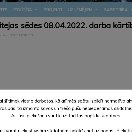
RTS
IZGLĪTĪBA
PROJEKTI
UZŅĒMĒJIEM
SABIEDRĪBA
mitejas sēdes 08.04.2022. darba kārtī
.2022. darba kārtība
ai šī tīmekļvietne darbotos, kā arī mēs spētu izpildīt normatīvo ak
kšanu Sociālās aprūpes centrā “Alūksne”.
rasības, tā izmanto savas un trešo pušu nepieciešamās sīkdatne
kšanu Sociālās aprūpes centrā “Pīlādži”.
Ar Jūsu piekrišanu var tik uzstādītas papildu sīkdatnes.
ūpes pakalpojumam dzīvesvietā.
pojumiem Alūksnes novadā” izdošanu.
Jūs varat piekrist visām sīkdatnēm, noklikšķinot uz pogas “Piekrītu