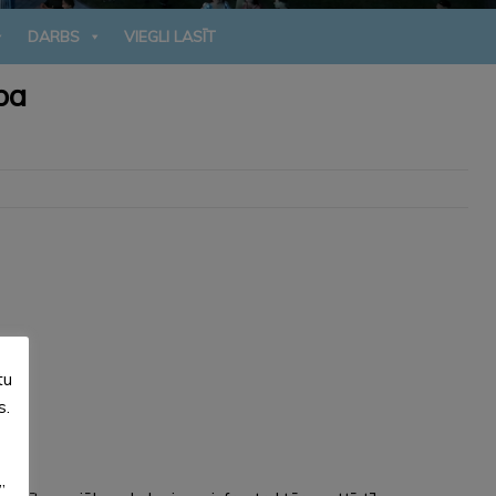
DARBS
VIEGLI LASĪT
ba
tu
s.
”