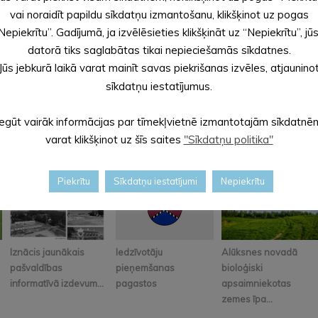
019. lēmumā Nr. 207 “Par saistību uzņemšanos un sabiedrībā bals
vai noraidīt papildu sīkdatņu izmantošanu, klikšķinot uz pogas
Nepiekrītu”. Gadījumā, ja izvēlēsieties klikšķināt uz “Nepiekrītu”, jū
2020. lēmumā Nr. 342 “Par amata vietām un atlīdzību Alūksnes 
datorā tiks saglabātas tikai nepieciešamās sīkdatnes.
Jūs jebkurā laikā varat mainīt savas piekrišanas izvēles, atjaunino
sīkdatņu iestatījumus.
Iegūt vairāk informācijas par tīmekļvietnē izmantotajām sīkdatnē
varat klikšķinot uz šīs saites
"Sīkdatņu politika"
Piekrītu
Sīkdatņu iestatījumi
Nepiekrītu
Iznācis jaunākais
Iedzīvotāju
Alūksnes novadā
pašvaldības
pieņemšanas
bioloģiski
informatīvā izdevum...
pagastos
apsaimniekotas
zemes īpa...