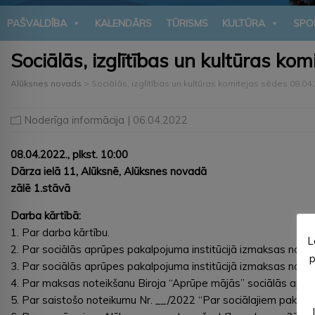
PAŠVALDĪBA
KALENDĀRS
TŪRISMS
KULTŪRA
SPO
Sociālās, izglītības un kultūras ko
Alūksnes novads
>
Sociālās, izglītības un kultūras komitejas sēdes 08.04
Noderīga informācija
| 06.04.2022
08.04.2022., plkst. 10:00
Dārza ielā 11, Alūksnē, Alūksnes novadā
zālē 1.stāvā
Darba kārtībā:
1. Par darba kārtību.
L
2. Par sociālās aprūpes pakalpojuma institūcijā izmaksas notei
p
3. Par sociālās aprūpes pakalpojuma institūcijā izmaksas notei
4. Par maksas noteikšanu Biroja “Aprūpe mājās” sociālās apr
5. Par saistošo noteikumu Nr. __/2022 “Par sociālajiem pakal