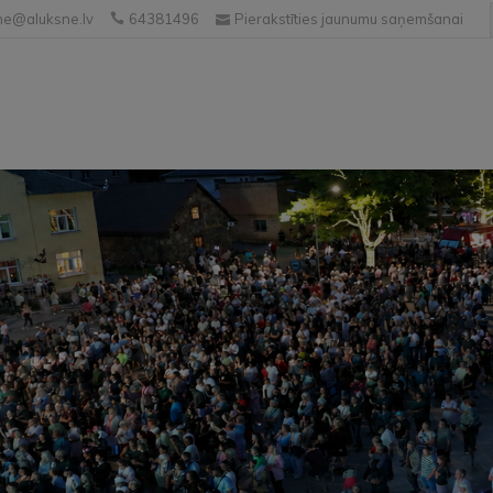
e@aluksne.lv
64381496
Pierakstīties jaunumu saņemšanai