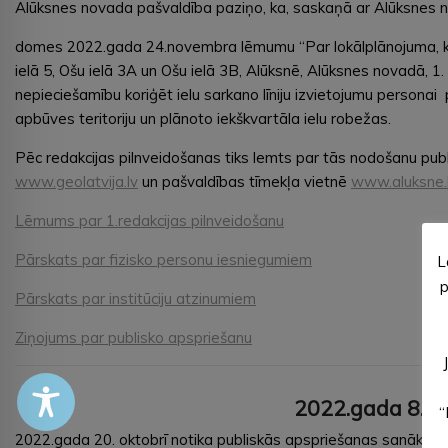
Alūksnes novada pašvaldība paziņo, ka, saskaņā ar Alūksnes 
domes 2022.gada 24.novembra lēmumu “Par lokālplānojuma, kas
ielā 5, Ošu ielā 3A un Ošu ielā 3B, Alūksnē, Alūksnes novadā, 1.
nepieciešamību koriģēt ielu sarkano līniju izvietojumu personai 
apbūves teritoriju un plānoto iekškvartāla ielu robežas.
Pēc redakcijas pilnveidošanas tiks lemts par tās nodošanu pub
www.geolatvija.lv
un pašvaldības tīmekļa vietnē
www.aluksne.
Lēmums par 1.redakcijas pilnveidošanu
Pārskats par fizisko personu iesniegumiem
L
p
Pārskats par institūciju atzinumiem
Ziņojums par publisko apspriešanu
2022.gada 8. no
“
2022.gada 20. oktobrī notika publiskās apspriešanas sanāksme