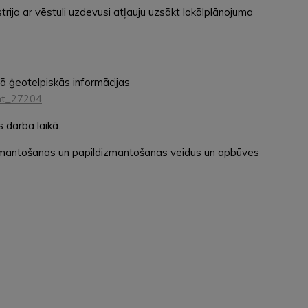
rija ar vēstuli uzdevusi atļauju uzsākt lokālplānojuma
ā ģeotelpiskās informācijas
ent_27204
 darba laikā.
izmantošanas un papildizmantošanas veidus un apbūves