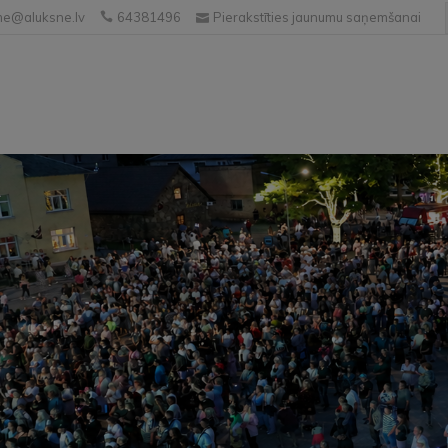
e@aluksne.lv
64381496
Pierakstīties jaunumu saņemšanai