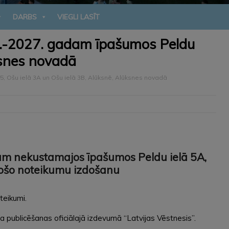
DARBS
VIEGLI LASĪT
5.-2027. gadam īpašumos Peldu
ūksnes novadā
5, Ošu ielā 3A un Ošu ielā 3B, Alūksnē, Alūksnes novadā
am nekustamajos īpašumos Peldu ielā 5A,
stošo noteikumu izdošanu
teikumi.
publicēšanas oficiālajā izdevumā “Latvijas Vēstnesis”.