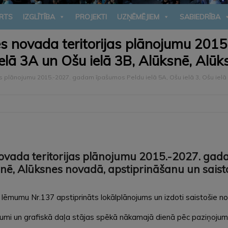
RTS
IZGLĪTĪBA
PROJEKTI
UZŅĒMĒJIEM
SABIEDRĪBA
es novada teritorijas plānojumu 201
u ielā 3A un Ošu ielā 3B, Alūksnē, Al
s plānojumu 2015.-2027. gadam īpašumos Peldu ielā 5A, Ošu ielā 3, Ošu ielā 
novada teritorijas plānojumu 2015.-2027. gad
ksnē, Alūksnes novadā, apstiprināšanu un sai
mumu Nr.137 apstiprināts lokālplānojums un izdoti saistošie no
mi un grafiskā daļa stājas spēkā nākamajā dienā pēc paziņojuma 