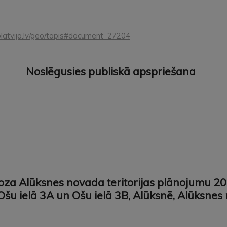
olatvija.lv/geo/tapis#document_27204
Noslēgusies publiskā apspriešana
roza Alūksnes novada teritorijas plānojumu
, Ošu ielā 3A un Ošu ielā 3B, Alūksnē, Alūksne