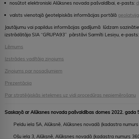
nosūtot elektroniski Alūksnes novada pašvaldībai, e-pasts:
d
valsts vienotajā ģeotelpiskās informācijas portālā
geolatvija
Jautājumu vai papildus informācijas gadījumā lūdzam sazināties
izstrādātāja SIA “GRUPA93” pārstāvi Sarmīti Lesiņu, e-pasts
Lēmums
Izstrādes vadītāja ziņojums
Ziņojums par nosacījumiem
Prezentācija
Par stratēģiskās ietekmes uz vidi procedūras nepiemērošanu
Saskaņā ar Alūksnes novada pašvaldības domes 2022. gada 5. a
Peldu iela 5A, Alūksnē, Alūksnes novadā (kadastra numurs 
Ošu iela 3, Alūksnē, Alūksnes novadā (kadastra numurs 3601