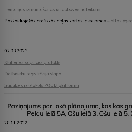
Teritorijas izmantošanas un apbūves noteikumi
Paskaidrojošās grafiskās daļas kartes, pieejamas –
https://ge
07.03.2023.
Klātienes sapulces protokls
Dalībnieku reģistrācija slapa
Sapulces protokols ZOOM platformā
Paziņojums par lokālplānojuma, kas kas g
Peldu ielā 5A, Ošu ielā 3, Ošu ielā 5
28.11.2022.