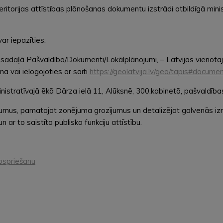
itorijas attīstības plānošanas dokumentu izstrādi atbildīgā minist
ar iepazīties:
sadaļā Pašvaldība/Dokumenti/Lokālplānojumi, – Latvijas vienotaj
a vai ielogojoties ar saiti
https://geolatvija.lv/geo/tapis#docum
stratīvajā ēkā Dārza ielā 11, Alūksnē, 300.kabinetā, pašvaldības
jumus, pamatojot zonējuma grozījumus un detalizējot galvenās 
ar to saistīto publisko funkciju attīstību.
apspriešanu