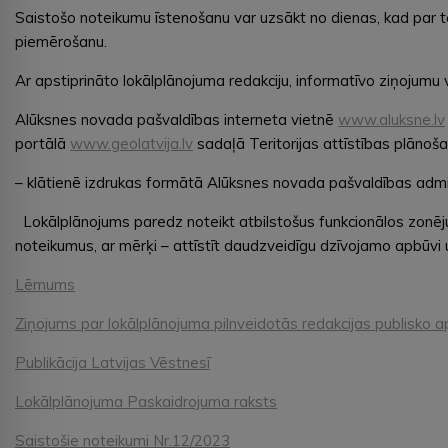
Saistošo noteikumu īstenošanu var uzsākt no dienas, kad par ter
piemērošanu.
Ar apstiprināto lokālplānojuma redakciju, informatīvo ziņojumu v
Alūksnes novada pašvaldības interneta vietnē
www.aluksne.lv
portālā
www.geolatvija.lv
sadaļā Teritorijas attīstības plānošan
– klātienē izdrukas formātā Alūksnes novada pašvaldības admini
Lokālplānojums paredz noteikt atbilstošus funkcionālos zonē
noteikumus, ar mērķi – attīstīt daudzveidīgu dzīvojamo apbūvi un 
Lēmums
Ziņojums par lokālplānojuma pilnveidotās redakcijas publisko 
Publikācija Latvijas Vēstnesī
Lokālplānojuma Paskaidrojuma raksts
Saistošie noteikumi Nr.12/2023