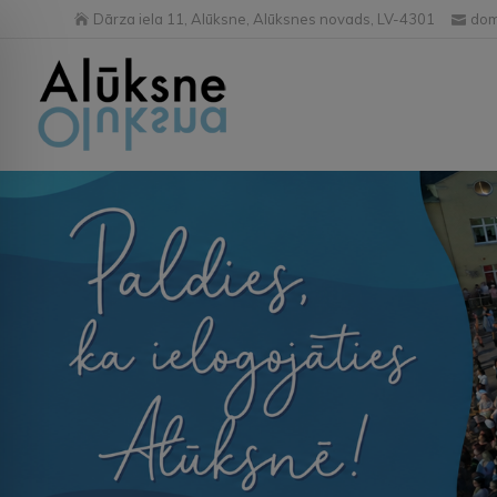
Dārza iela 11, Alūksne, Alūksnes novads, LV-4301
dom