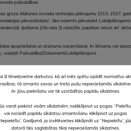
novada pašvaldības
 groza Alūksnes novada teritorijas plānojumu 2015.-2027. gada
 redakcijas pilnveidošanu”, tika nolemts pilnveidot Lokālplānojuma 
piederošā īpašuma (Ošu iela 3) robežās, papildus veicot arī detaliz
liskai apspriešanai un atzinumu saņemšanai. Ar lēmumu var iepazī
lv
sadaļā Pašvaldība/Dokumenti/Lokālplānojumi.
ai šī tīmekļvietne darbotos, kā arī mēs spētu izpildīt normatīvo ak
rasības, tā izmanto savas un trešo pušu nepieciešamās sīkdatne
Ar Jūsu piekrišanu var tik uzstādītas papildu sīkdatnes.
Jūs varat piekrist visām sīkdatnēm, noklikšķinot uz pogas “Piekrītu
vai noraidīt papildu sīkdatņu izmantošanu, klikšķinot uz pogas
vembrī ir noslēgusies lokālplānojuma publis
Nepiekrītu”. Gadījumā, ja izvēlēsieties klikšķināt uz “Nepiekrītu”, jū
datorā tiks saglabātas tikai nepieciešamās sīkdatnes.
. Sanāksmē piedalījās 13 interesenti (sanāksmes protokols pieli