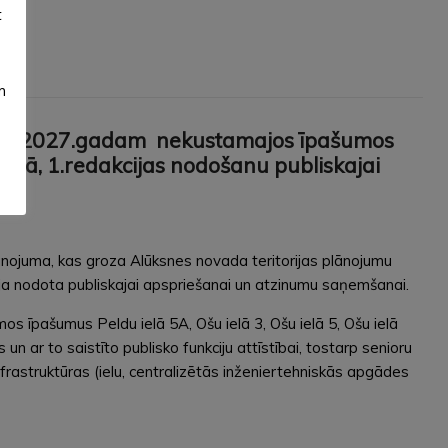
t
m
015.-2027.gadam nekustamajos īpašumos
ovadā, 1.redakcijas nodošanu publiskajai
ai
nojuma, kas groza Alūksnes novada teritorijas plānojumu
ija nodota publiskajai apspriešanai un atzinumu saņemšanai.
s īpašumus Peldu ielā 5A, Ošu ielā 3, Ošu ielā 5, Ošu ielā
 ar to saistīto publisko funkciju attīstībai, tostarp senioru
rastruktūras (ielu, centralizētās inženiertehniskās apgādes