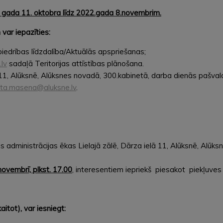
 gada 11. oktobra līdz 2022.gada 8.novembrim.
var iepazīties:
biedrības līdzdalība/Aktuālās apspriešanas;
.lv
sadaļā Teritorijas attīstības plānošana.
1, Alūksnē, Alūksnes novadā, 300.kabinetā, darba dienās pašvaldī
ita.masena@aluksne.lv
.
administrācijas ēkas Lielajā zālē, Dārza ielā 11, Alūksnē, Alūk
novembrī, plkst. 17.00
, interesentiem iepriekš piesakot piekļuve
itot), var iesniegt: