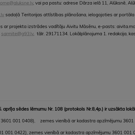
ome@aluksne.lv
, vai pa pastu: adrese Dārza ielā 11, Alūksnē, A
.lv
sadaļā Teritorijas attīstības plānošana, ielogojoties ar portāla 
 ar projekta izstrādes vadītāju Aivitu Māsēnu, e-pasts: aivita.m
:
sarmite@g93.lv
, tālr. 29171134. Lokālplānojuma 1. redakcija, ka
prīļa sēdes lēmumu Nr. 108 (protokols Nr.8,4p.) ir uzsākta lok
3601 001 0408), zemes vienībā ar kadastra apzīmējumu 3601 0
 001 0422), zemes vienībā ar kadastra apzīmējumu 3601 001 04