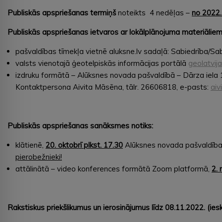
Publiskās apspriešanas termiņš
noteikts 4 nedēļas –
no 2022.
Publiskās apspriešanas ietvaros ar lokālplānojuma materiāliem 
pašvaldības tīmekļa vietnē aluksne.lv sadaļā: Sabiedrība/Sa
valsts vienotajā ģeotelpiskās informācijas portālā
geolatvija
izdruku formātā – Alūksnes novada pašvaldībā – Dārza iela 1
Kontaktpersona Aivita Māsēna, tālr. 26606818, e-pasts:
aiv
Publiskās apspriešanas sanāksmes notiks:
klātienē,
20. oktobrī plkst. 17.30
Alūksnes novada pašvaldības 
pierobežnieki!
attālinātā – video konferences formātā Zoom platformā,
2.
Rakstiskus priekšlikumus un ierosinājumus līdz 08.11.2022. (ieska