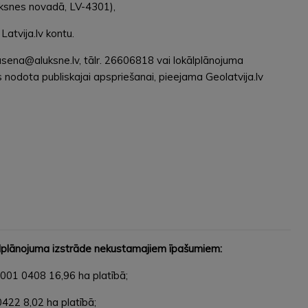
lūksnes novadā, LV-4301),
Latvija.lv kontu.
asena@aluksne.lv, tālr. 26606818 vai lokālplānojuma
s nodota publiskajai apspriešanai, pieejama Geolatvija.lv
ālplānojuma izstrāde nekustamajiem īpašumiem:
01 0408 16,96 ha platībā;
22 8,02 ha platībā;