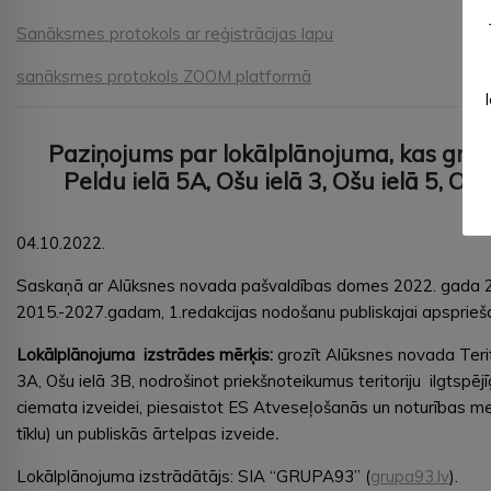
Sanāksmes protokols ar reģistrācijas lapu
sanāksmes protokols ZOOM platformā
Paziņojums par lokālplānojuma, kas gro
Peldu ielā 5A, Ošu ielā 3, Ošu ielā 5, O
ap
04.10.2022.
Saskaņā ar Alūksnes novada pašvaldības domes 2022. gada 29.
2015.-2027.gadam, 1.redakcijas nodošanu publiskajai apsprieša
Lokālplānojuma izstrādes mērķis:
grozīt Alūksnes novada Terit
3A, Ošu ielā 3B, nodrošinot priekšnoteikumus teritoriju ilgtspē
ciemata izveidei, piesaistot ES Atveseļošanās un noturības meh
tīklu) un publiskās ārtelpas izveide
.
Lokālplānojuma izstrādātājs: SIA “GRUPA93” (
grupa93.lv
).