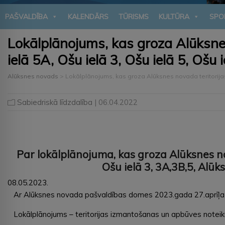
PAŠVALDĪBA
KALENDĀRS
TŪRISMS
KULTŪRA
SPO
Lokālplānojums, kas groza Alūksn
ielā 5A, Ošu ielā 3, Ošu ielā 5, Oš
Alūksnes novads
>
Lokālplānojums, kas groza Alūksnes novada teritorija
Sabiedriskā līdzdalība
| 06.04.2022
Par lokālplānojuma, kas groza Alūksnes 
Ošu ielā 3, 3A,3B,5, Alū
08.05.2023.
Ar Alūksnes novada pašvaldības domes 2023.gada 27.aprīļa lē
Lokālplānojums – teritorijas izmantošanas un apbūves noteiku