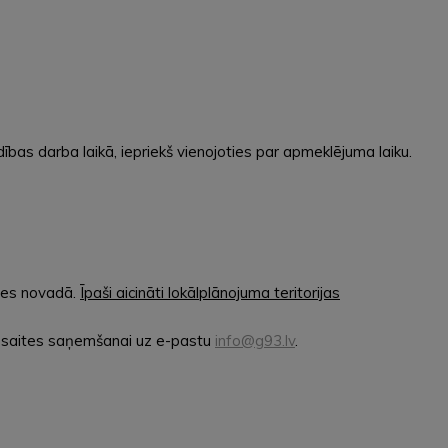
bas darba laikā, iepriekš vienojoties par apmeklējuma laiku.
snes novadā.
Īpaši aicināti lokālplānojuma teritorijas
s saites saņemšanai uz e-pastu
info@g93.lv
.