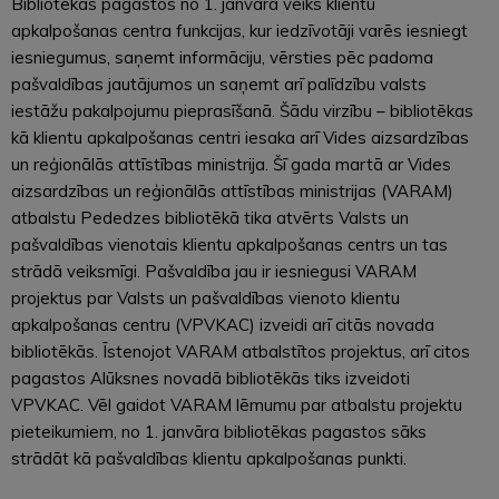
Bibliotēkas pagastos no 1. janvāra veiks klientu
apkalpošanas centra funkcijas, kur iedzīvotāji varēs iesniegt
iesniegumus, saņemt informāciju, vērsties pēc padoma
pašvaldības jautājumos un saņemt arī palīdzību valsts
iestāžu pakalpojumu pieprasīšanā. Šādu virzību – bibliotēkas
kā klientu apkalpošanas centri iesaka arī Vides aizsardzības
un reģionālās attīstības ministrija. Šī gada martā ar Vides
aizsardzības un reģionālās attīstības ministrijas (VARAM)
atbalstu Pededzes bibliotēkā tika atvērts Valsts un
pašvaldības vienotais klientu apkalpošanas centrs un tas
strādā veiksmīgi. Pašvaldība jau ir iesniegusi VARAM
projektus par Valsts un pašvaldības vienoto klientu
apkalpošanas centru (VPVKAC) izveidi arī citās novada
bibliotēkās. Īstenojot VARAM atbalstītos projektus, arī citos
pagastos Alūksnes novadā bibliotēkās tiks izveidoti
VPVKAC. Vēl gaidot VARAM lēmumu par atbalstu projektu
pieteikumiem, no 1. janvāra bibliotēkas pagastos sāks
strādāt kā pašvaldības klientu apkalpošanas punkti.