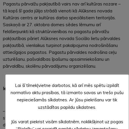
Pagastu pārvalžu pakļautībā vairs nav arī kultūras nozare –
tā kopš šī gada jūlija strādā vienoti kā Alūksnes novada
Kultūras centrs ar kultūras darba speciālistiem teritorijās.
Saskaņā ar 27. oktobra domes sēdes lēmumu arī
feldšerpunkti kā struktūrvienības no pagastu pārvalžu
pakļautības pāriet Alūksnes novada Sociālo lietu pārvaldes
pakļautībā, vienlaikus turpinot pakalpojuma nodrošināšanu
attiecīgajos pagastos. Pagastu pārvaldes nodrošina ceļu
uzturēšanu, pašvaldības īpašumu apsaimniekošanu un
pārvaldību, skolēnu pārvadājumu organizēšanu.
Lai šī tīmekļvietne darbotos, kā arī mēs spētu izpildīt
Iedzīvotāju skaita samazināšanās prasa rīcību
normatīvo aktu prasības, tā izmanto savas un trešo pušu
nepieciešamās sīkdatnes. Ar Jūsu piekrišanu var tik
uzstādītas papildu sīkdatnes.
– Valstī iedzīvotāju skaita izmaiņu dēļ notiek dažādas
strukturālas pārmaiņas, ir notikušas pārmaiņas mežu
Jūs varat piekrist visām sīkdatnēm, noklikšķinot uz pogas
dienestā, mainījušies banku un valsts iestāžu darbības
“Piekrītu” vai noraidīt papildu sīkdatņu izmantošanu,