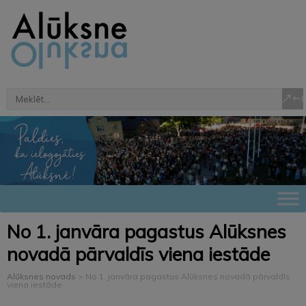
No 1. janvāra pagastus Alūksnes
novadā pārvaldīs viena iestāde
Alūksnes novads
>
No 1. janvāra pagastus Alūksnes novadā pārvaldīs
viena iestāde