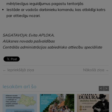
mērķtiecīgus ieguldījumus pagastu teritorijās
Iestāde ar vadošo darbinieku komandu, kas atbildīgi katrs
par attiecīgu nozari.
SAGATAVOJA: Evita APLOKA,
Alūksnes novada pašvaldības
Centrālās administrācijas sabiedrisko attiecību speciāliste
← Iepriekšējā ziņa
Nākošā ziņa →
Iesakām arī šo
<
>