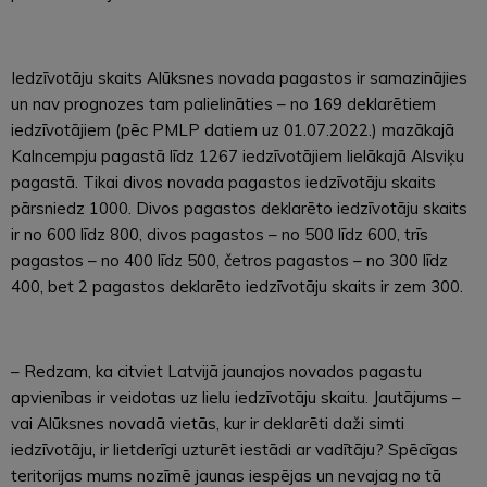
Iedzīvotāju skaits Alūksnes novada pagastos ir samazinājies
un nav prognozes tam palielināties – no 169 deklarētiem
iedzīvotājiem (pēc PMLP datiem uz 01.07.2022.) mazākajā
Kalncempju pagastā līdz 1267 iedzīvotājiem lielākajā Alsviķu
pagastā. Tikai divos novada pagastos iedzīvotāju skaits
pārsniedz 1000. Divos pagastos deklarēto iedzīvotāju skaits
ir no 600 līdz 800, divos pagastos – no 500 līdz 600, trīs
pagastos – no 400 līdz 500, četros pagastos – no 300 līdz
400, bet 2 pagastos deklarēto iedzīvotāju skaits ir zem 300.
– Redzam, ka citviet Latvijā jaunajos novados pagastu
apvienības ir veidotas uz lielu iedzīvotāju skaitu. Jautājums –
vai Alūksnes novadā vietās, kur ir deklarēti daži simti
iedzīvotāju, ir lietderīgi uzturēt iestādi ar vadītāju? Spēcīgas
teritorijas mums nozīmē jaunas iespējas un nevajag no tā