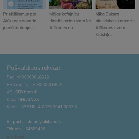
Priekšlikumus par
Mājas kafejnīcu
Mika Dukura
Alūksnes novada
dienās aicina izgaršot
akustiskais koncerts
jaunā teritorijas ...
Alūksnes no...
Alūksnes ezera
krast�...
Pašvaldības rekvizīti
Reģ. Nr.90000018622
PVN reģ. Nr. LV 90000018622
AS „SEB banka”
Kods: UNLALV2X
Konts: LV58 UNLA 0025 0041 3033 5
E – pasts – dome@aluksne.lv
Tālrunis – 64381496
E-adrese