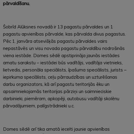
pārvaldīšanu.
Šobrīd Alūksnes novadā ir 13 pagastu pārvaldes un 1
pagastu apvienības pārvalde, kas pārvalda divus pagastus.
Pēc 1. janvāra atsevišķās pagastu pārvaldes vairs
nepastāvēs un visu novada pagastu pārvaldību nodrošinās
viena iestāde. Domes sēdē apstiprināja jaunās iestādes
amatu sarakstu – iestādei būs vadītājs, vadītāja vietnieks,
lietvedis, personāla speciālists, īpašuma speciālists, jurists –
iepirkuma speciālists, ceļu pārraudzības un uzturēšanas
darbu organizators, kā arī pagastu teritorijās ēku un
apsaimniekojamās teritorijas pārziņi un saimnieciskie
darbinieki, piemēram, apkopēji, autobusu vadītāji skolēnu
pārvadājumiem, palīgstrādnieki u.c.
Domes sēdē arī tika amatā iecelti jaunie apvienības