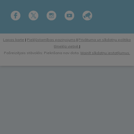
Lapas karte
|
Piekļūstamības paziņojums
|
Privātuma un sīkdatņu politika
tīmekļa vietnē
|
Pašreizējais stāvoklis: Piekrišana nav dota.
Mainīt sīkdatņu iestatījumus.