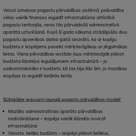
Veicot izmaiņas pagastu pārvaldības sistēmā, pašvaldība
vēlas vairāk finanses ieguldīt infrastruktūras attīstībā
pagastu teritorijās, nevis tās pārvaldošā administratīvā
aparāta uzturēšanā. Kopš šī gada sākuma strādājošās divu
pagastu apvienības darba gaitā secināts, ka ar kopīgu
budžetu ir iespējams paveikt mērķtiecīgākas un jēgpilnākas
lietas. Viena pārvaldības iestāde ļaus mērķtiecīgāk plānot
budžeta līdzekļus ieguldījumiem infrastruktūrā – jo
sadrumstalotāks ir budžets, kā tas bija līdz šim, jo mazākas
iespējas to ieguldīt lielākās lietās.
Būtiskākie ieguvumi jaunajā pagastu pārvaldības modelī:
Mazāks administratīvais aparāts pārvaldības
nodrošināšanai – iespēja vairāk līdzekļu novirzīt
infrastruktūrai
Vienots, lielāks budžets – iespēja plānot lielākus,