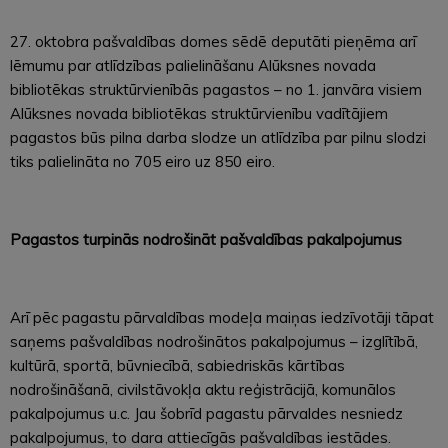
27. oktobra pašvaldības domes sēdē deputāti pieņēma arī
lēmumu par atlīdzības palielināšanu Alūksnes novada
bibliotēkas struktūrvienībās pagastos – no 1. janvāra visiem
Alūksnes novada bibliotēkas struktūrvienību vadītājiem
pagastos būs pilna darba slodze un atlīdzība par pilnu slodzi
tiks palielināta no 705 eiro uz 850 eiro.
Pagastos turpinās nodrošināt pašvaldības pakalpojumus
Arī pēc pagastu pārvaldības modeļa maiņas iedzīvotāji tāpat
saņems pašvaldības nodrošinātos pakalpojumus – izglītībā,
kultūrā, sportā, būvniecībā, sabiedriskās kārtības
nodrošināšanā, civilstāvokļa aktu reģistrācijā, komunālos
pakalpojumus u.c. Jau šobrīd pagastu pārvaldes nesniedz
pakalpojumus, to dara attiecīgās pašvaldības iestādes.