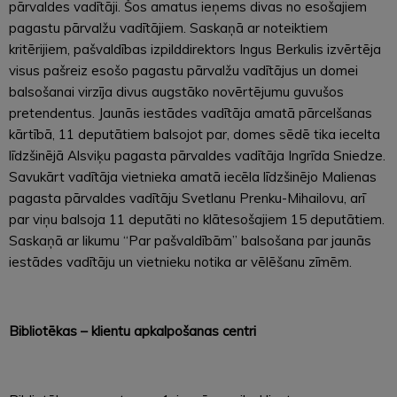
pārvaldes vadītāji. Šos amatus ieņems divas no esošajiem
pagastu pārvalžu vadītājiem. Saskaņā ar noteiktiem
kritērijiem, pašvaldības izpilddirektors Ingus Berkulis izvērtēja
visus pašreiz esošo pagastu pārvalžu vadītājus un domei
balsošanai virzīja divus augstāko novērtējumu guvušos
pretendentus. Jaunās iestādes vadītāja amatā pārcelšanas
kārtībā, 11 deputātiem balsojot par, domes sēdē tika iecelta
līdzšinējā Alsviķu pagasta pārvaldes vadītāja Ingrīda Sniedze.
Savukārt vadītāja vietnieka amatā iecēla līdzšinējo Malienas
pagasta pārvaldes vadītāju Svetlanu Prenku-Mihailovu, arī
par viņu balsoja 11 deputāti no klātesošajiem 15 deputātiem.
Saskaņā ar likumu “Par pašvaldībām” balsošana par jaunās
iestādes vadītāju un vietnieku notika ar vēlēšanu zīmēm.
Bibliotēkas – klientu apkalpošanas centri