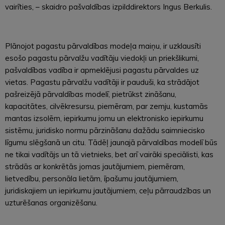
vairīties, – skaidro pašvaldības izpilddirektors Ingus Berkulis.
Plānojot pagastu pārvaldības modeļa maiņu, ir uzklausīti
esošo pagastu pārvalžu vadītāju viedokļi un priekšlikumi,
pašvaldības vadība ir apmeklējusi pagastu pārvaldes uz
vietas. Pagastu pārvalžu vadītāji ir pauduši, ka strādājot
pašreizējā pārvaldības modelī, pietrūkst zināšanu,
kapacitātes, cilvēkresursu, piemēram, par zemju, kustamās
mantas izsolēm, iepirkumu jomu un elektronisko iepirkumu
sistēmu, juridisko normu pārzināšanu dažādu saimniecisko
līgumu slēgšanā un citu. Tādēļ jaunajā pārvaldības modelī būs
ne tikai vadītājs un tā vietnieks, bet arī vairāki speciālisti, kas
strādās ar konkrētās jomas jautājumiem, piemēram,
lietvedību, personāla lietām, īpašumu jautājumiem,
juridiskajiem un iepirkumu jautājumiem, ceļu pārraudzības un
uzturēšanas organizēšanu.