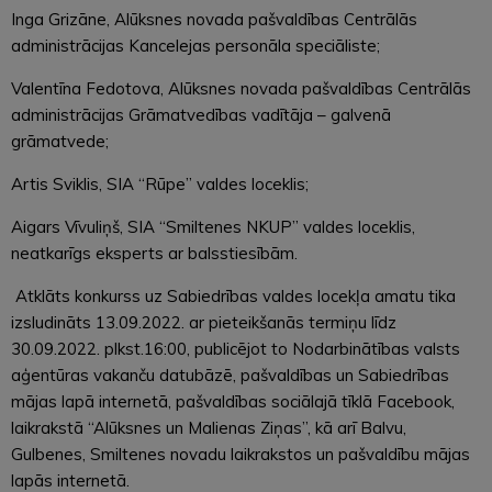
Inga Grizāne, Alūksnes novada pašvaldības Centrālās
administrācijas Kancelejas personāla speciāliste;
Valentīna Fedotova, Alūksnes novada pašvaldības Centrālās
administrācijas Grāmatvedības vadītāja – galvenā
grāmatvede;
Artis Sviklis, SIA “Rūpe” valdes loceklis;
Aigars Vīvuliņš, SIA “Smiltenes NKUP” valdes loceklis,
neatkarīgs eksperts ar balsstiesībām.
Atklāts konkurss uz Sabiedrības valdes locekļa amatu tika
izsludināts 13.09.2022. ar pieteikšanās termiņu līdz
30.09.2022. plkst.16:00, publicējot to Nodarbinātības valsts
aģentūras vakanču datubāzē, pašvaldības un Sabiedrības
mājas lapā internetā, pašvaldības sociālajā tīklā Facebook,
laikrakstā “Alūksnes un Malienas Ziņas”, kā arī Balvu,
Gulbenes, Smiltenes novadu laikrakstos un pašvaldību mājas
lapās internetā.