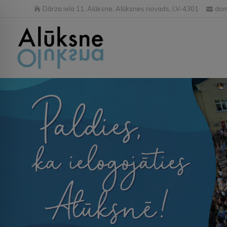
Dārza iela 11, Alūksne, Alūksnes novads, LV-4301
dom