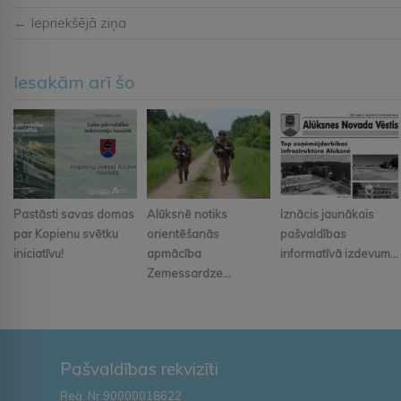
← Iepriekšējā ziņa
Iesakām arī šo
Pastāsti savas domas
Alūksnē notiks
Iznācis jaunākais
par Kopienu svētku
orientēšanās
pašvaldības
iniciatīvu!
apmācība
informatīvā izdevum...
Zemessardze...
Pašvaldības rekvizīti
Reģ. Nr.90000018622