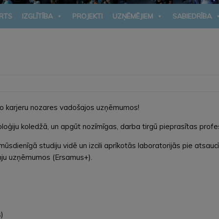
RTS
IZGLĪTĪBA
PROJEKTI
UZŅĒMĒJIEM
SABIEDRĪBA
eido karjeru nozares vadošajos uzņēmumos!
ģiju koledžā, un apgūt nozīmīgas, darba tirgū pieprasītas profes
ūsdienīgā studiju vidē un izcili aprīkotās laboratorijās pie atsa
zemju uzņēmumos (Ersamus+).
s)