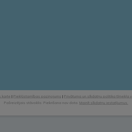
 karte
|
Piekļūstamības paziņojums
|
Privātuma un sīkdatņu politika tīmekļa 
Pašreizējais stāvoklis: Piekrišana nav dota.
Mainīt sīkdatņu iestatījumus.