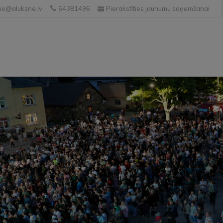
e@aluksne.lv
64381496
Pierakstīties jaunumu saņemšanai