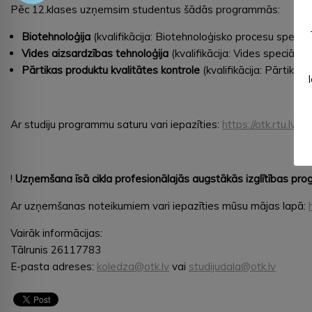
Pēc 12.klases uzņemsim studentus šādās programmās:
Biotehnoloģija
(kvalifikācija: Biotehnoloģisko procesu speciāl
Vides aizsardzības tehnoloģija
(kvalifikācija: Vides speciālist
Pārtikas produktu kvalitātes kontrole
(kvalifikācija: Pārtikas
Ar studiju programmu saturu vari iepazīties:
https://otk.rtu.lv/
!
Uzņemšana īsā cikla profesionālajās augstākās izglītības prog
Ar uzņemšanas noteikumiem vari iepazīties mūsu mājas lapā:
Vairāk informācijas:
Tālrunis 26117783
E-pasta adreses:
koledza@otk.lv
vai
studijudala@otk.lv