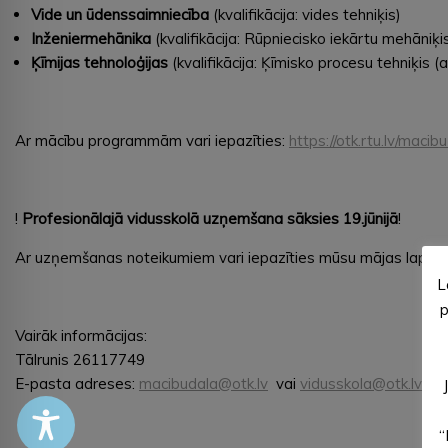
Vide un ūdenssaimniecība
(kvalifikācija: vides tehniķis)
Inženiermehānika
(kvalifikācija: Rūpniecisko iekārtu mehāniķis
Ķīmijas tehnoloģijas
(kvalifikācija: Ķīmisko procesu tehniķis (
Ar mācību programmām vari iepazīties:
https://otk.rtu.lv/mac
!
Profesionālajā vidusskolā uzņemšana sāksies
19.jūnijā
!
Ar uzņemšanas noteikumiem vari iepazīties mūsu mājas lapā:
L
p
Vairāk informācijas:
Tālrunis 26117749
E-pasta adreses:
macibudala@otk.lv
vai
vidusskola@otk.lv
“