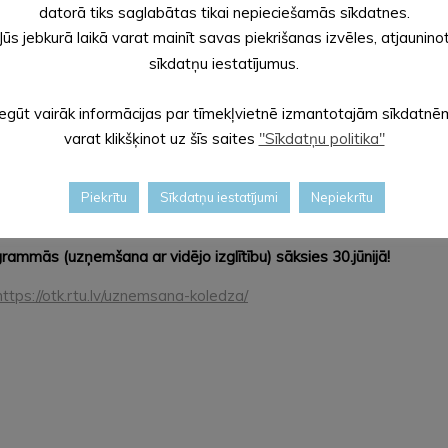
datorā tiks saglabātas tikai nepieciešamās sīkdatnes.
Jūs jebkurā laikā varat mainīt savas piekrišanas izvēles, atjaunino
ists)
sīkdatņu iestatījumus.
s)
 kvalitātes speciālists)
Iegūt vairāk informācijas par tīmekļvietnē izmantotajām sīkdatnē
varat klikšķinot uz šīs saites
"Sīkdatņu politika"
studiju-programmas/
Piekrītu
Sīkdatņu iestatījumi
Nepiekrītu
rammās (uzņemšana ar vidējo izglītību) sāksies 30.jūnijā!
https://otk.rtu.lv/uznemsana-koledza/