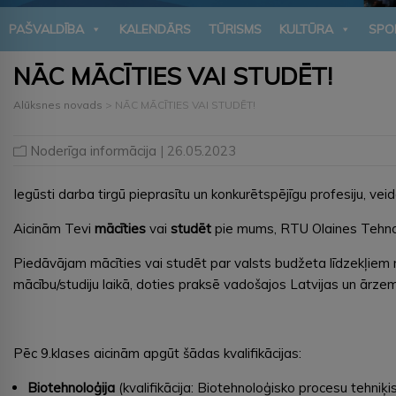
PAŠVALDĪBA
KALENDĀRS
TŪRISMS
KULTŪRA
SPO
NĀC MĀCĪTIES VAI STUDĒT!
Alūksnes novads
>
NĀC MĀCĪTIES VAI STUDĒT!
Noderīga informācija
| 26.05.2023
Iegūsti darba tirgū pieprasītu un konkurētspējīgu profesiju, v
Aicinām Tevi
mācīties
vai
studēt
pie mums, RTU Olaines Tehnolo
Piedāvājam mācīties vai studēt par valsts budžeta līdzekļiem m
mācību/studiju laikā, doties praksē vadošajos Latvijas un ār
Pēc 9.klases aicinām apgūt šādas kvalifikācijas:
Biotehnoloģija
(kvalifikācija: Biotehnoloģisko procesu tehniķi