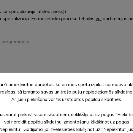
 (ar specializāciju: atslēdznieks))
ar specializāciju: Farmaceitisko procesu tehniķis
vai
parfimērijas un
ibu-programmas/
https://otk.rtu.lv/uznemsana-vidusskola/
ai šī tīmekļvietne darbotos, kā arī mēs spētu izpildīt normatīvo ak
rasības, tā izmanto savas un trešo pušu nepieciešamās sīkdatne
Ar Jūsu piekrišanu var tik uzstādītas papildu sīkdatnes.
Jūs varat piekrist visām sīkdatnēm, noklikšķinot uz pogas “Piekrītu
vai noraidīt papildu sīkdatņu izmantošanu, klikšķinot uz pogas
Nepiekrītu”. Gadījumā, ja izvēlēsieties klikšķināt uz “Nepiekrītu”, jū