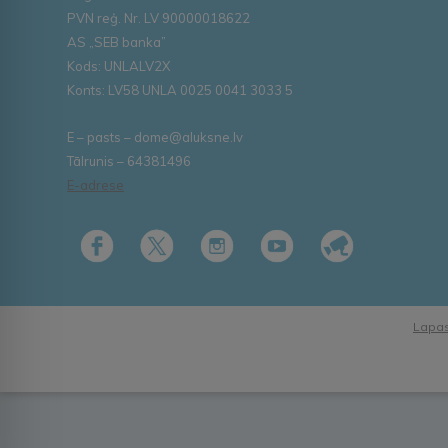
PVN reģ. Nr. LV 90000018622
AS „SEB banka”
Kods: UNLALV2X
Konts: LV58 UNLA 0025 0041 3033 5
E – pasts – dome@aluksne.lv
Tālrunis – 64381496
E-adrese
Lapas