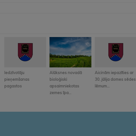
Iedzīvotāju
Alūksnes novadā
Aicinām iepazīties ar
pieņemšanas
bioloģiski
30. jūlija domes sēdes
pagastos
apsaimniekotas
lēmum...
zemes īpa...