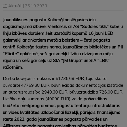
Aktuāli
| 26.10.2023
Jaunalūksnes pagasta Kolberģī noslēgusies ielu
apgaismojuma izbūve. Vienlaikus ar AS “Sadales tīkls” kabeļu
līniju izbūves darbiem šeit uzstādīti kopumā 16 jauni LED
gaismekļi ar cinkotiem metāla balstiem – četri pagasta
centrā Kolberģa tautas nama, Jaunalūksnes bibliotēkas un PII
“Pūcīte” apkārtnē, seši gaismekļi Līvānu dzīvojamo māju
rajonā un seši gar ceļu uz SIA “JM Grupa” un SIA “LBK”
ražotnēm.
Darbu kopējās izmaksas ir 51235,68 EUR, tajā skaitā
būvdarbi 47769,38 EUR, būvniecības dokumentācijas izstrāde
un autoruzraudzība 2940,30 EUR, būvuzraudzība 726,00 EUR.
Lielāko daļu summas (40000 EUR) veido
pašvaldības
budžeta mērķprogrammas pagastu teritoriju infrastruktūras
un vides kvalitātes uzlabošanai līdzekļi, pārējais finansējums
rasts 2022. gada Jaunalūksnes pagasta pārvaldes un
Alūksnes novada pagastu apvienības pārvaldes budžetos.