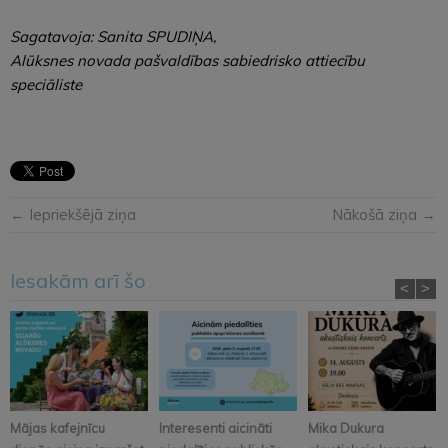
Sagatavoja: Sanita SPUDIŅA,
Alūksnes novada pašvaldības sabiedrisko attiecību
speciāliste
← Iepriekšējā ziņa
Nākošā ziņa →
Iesakām arī šo
<
>
Mājas kafejnīcu
Interesenti aicināti
Mika Dukura