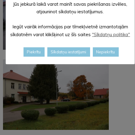
Jūs jebkurā laikā varat mainīt savas piekrišanas izvēles,
atjauninot sīkdatņu iestatījumus.
Iegūt vairāk informācijas par tīmekļvietnē izmantotajām
sīkdatnēm varat klikšķinot uz šīs saites
"Sīkdatņu politika"
Piekrītu
Sīkdatņu iestatījumi
Nepiekrītu