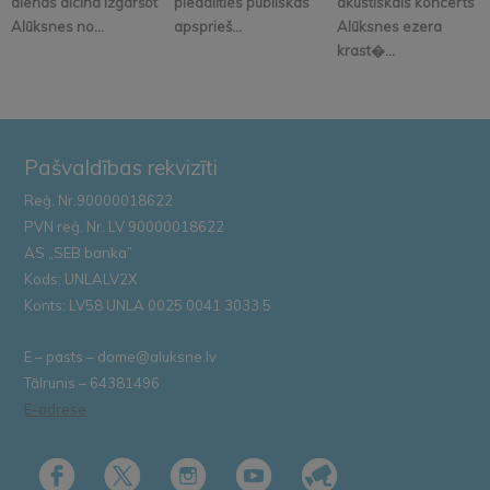
dienās aicina izgaršot
piedalīties publiskās
akustiskais koncerts
Alūksnes no...
apsprieš...
Alūksnes ezera
krast�...
Pašvaldības rekvizīti
Reģ. Nr.90000018622
PVN reģ. Nr. LV 90000018622
AS „SEB banka”
Kods: UNLALV2X
Konts: LV58 UNLA 0025 0041 3033 5
E – pasts – dome@aluksne.lv
Tālrunis – 64381496
E-adrese