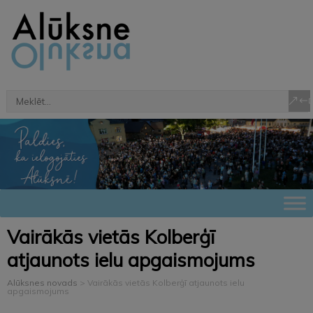
Vairākās vietās Kolberģī
atjaunots ielu apgaismojums
Alūksnes novads
>
Vairākās vietās Kolberģī atjaunots ielu
apgaismojums