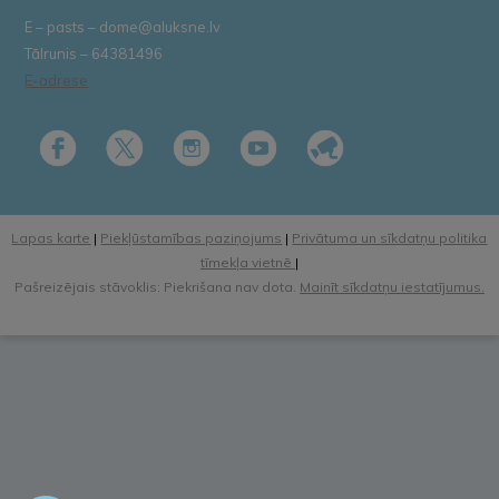
E – pasts – dome@aluksne.lv
Tālrunis – 64381496
E-adrese
Lapas karte
|
Piekļūstamības paziņojums
|
Privātuma un sīkdatņu politika
tīmekļa vietnē
|
Pašreizējais stāvoklis: Piekrišana nav dota.
Mainīt sīkdatņu iestatījumus.