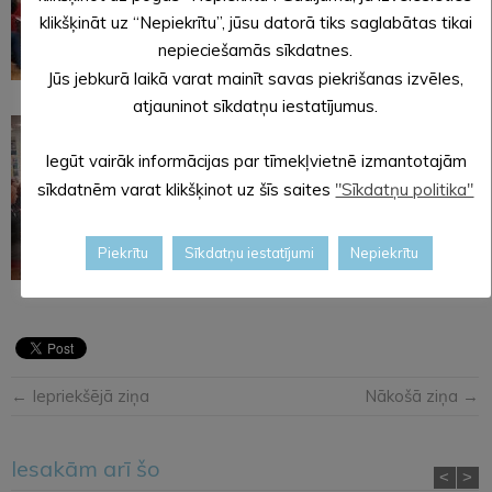
klikšķināt uz “Nepiekrītu”, jūsu datorā tiks saglabātas tikai
nepieciešamās sīkdatnes.
Jūs jebkurā laikā varat mainīt savas piekrišanas izvēles,
atjauninot sīkdatņu iestatījumus.
Iegūt vairāk informācijas par tīmekļvietnē izmantotajām
sīkdatnēm varat klikšķinot uz šīs saites
"Sīkdatņu politika"
Piekrītu
Sīkdatņu iestatījumi
Nepiekrītu
← Iepriekšējā ziņa
Nākošā ziņa →
Iesakām arī šo
<
>