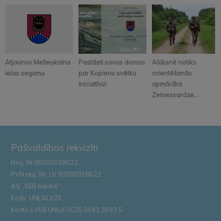
Atjaunos Melleņkalna
Pastāsti savas domas
Alūksnē notiks
ielas segumu
par Kopienu svētku
orientēšanās
iniciatīvu!
apmācība
Zemessardze...
Pašvaldības rekvizīti
Reģ. Nr.90000018622
PVN reģ. Nr. LV 90000018622
AS „SEB banka”
Kods: UNLALV2X
Konts: LV58 UNLA 0025 0041 3033 5