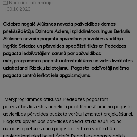
Noderīga informācija
| 30.10.2023
Oktobra nogalē Alūksnes novada pašvaldības domes
priekšsēdētājs Dzintars Adlers, izpilddirektors Ingus Berkulis
Alūksnes novada pagastu apvienības pārvaldes vadītāja
Ingrīda Sniedze un pārvaldes speciālisti tikās ar Pededzes
pagasta iedzīvotājiem sarunā par pašvaldības
mērķprogrammas pagastu infrastruktūras un vides kvalitātes
uzlabošanai līdzekļu izlietojumu. Pagasta iedzīvotāji nolēma
pagasta centrā ierīkot ielu apgaismojumu.
Mērķprogrammas atlikušos Pededzes pagastam
paredzētos līdzekļus ar nelielu papildfinansējumu no pagastu
apvienības pārvaldes budžeta varētu izmantot projektēšanai.
Pagastu apvienības pārvaldes speciālisti aplēsuši, ka no
autobusa pieturas cauri pagasta centram varētu būtu
nepieciešami pieci balsti. Šobrīd Pededzes pagasts palicis