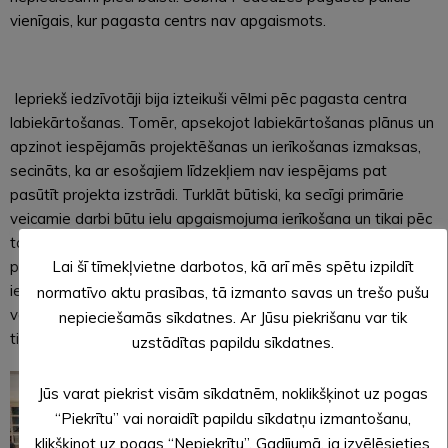
vienīgais, kur pagasta centrs nav apgaismots.
Iepriekš iedzīvotāji bija izteikuši vēlmi pēc pagasta centra
labiekārtošanas. Tomēr, apsekojot labiekārtošanas plānus un
apzinot iespējamās projektēšanas un ierīkošanas izmaksas,
secināts, ka ar esošajiem līdzekļiem nav iespējams pat
pasūtīt projekta izstrādi. Turklāt būtiski, ka secīgi primārie
veicamie darbi būtu ielu apgaismojuma ierīkošana un tikai pēc
tam apkārtnes labiekārtošana. Iedzīvotāju priekšlikums par
pagasta centra labiekārtošanu tiks saglabāts aktuāls un,
Lai šī tīmekļvietne darbotos, kā arī mēs spētu izpildīt
iesaistot aktīvākos kopienas pārstāvjus, šo ideju varētu
normatīvo aktu prasības, tā izmanto savas un trešo pušu
vēlreiz izdiskutēt. Iedzīvotāji ar pašvaldības pārstāvjiem
nepieciešamās sīkdatnes. Ar Jūsu piekrišanu var tik
tikšanās reizē pārrunāja arī citus aktuālus jautājumus.
uzstādītas papildu sīkdatnes.
Jūs varat piekrist visām sīkdatnēm, noklikšķinot uz pogas
“Piekrītu” vai noraidīt papildu sīkdatņu izmantošanu,
klikšķinot uz pogas “Nepiekrītu”. Gadījumā, ja izvēlēsieties