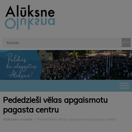
Pededzieši vēlas apgaismotu
pagasta centru
Alūksnes novads
>
Pededzieši vēlas apgaismotu pagasta centru