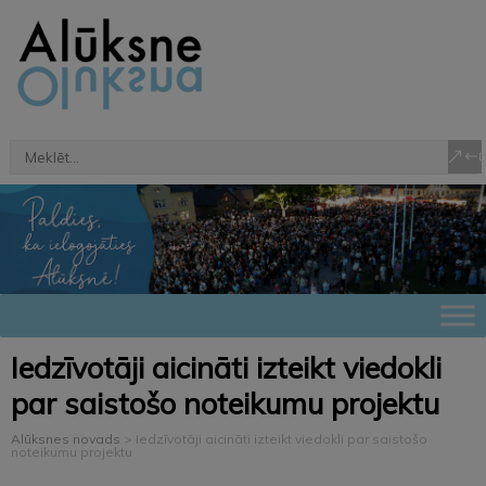
Iedzīvotāji aicināti izteikt viedokli
par saistošo noteikumu projektu
Alūksnes novads
>
Iedzīvotāji aicināti izteikt viedokli par saistošo
noteikumu projektu