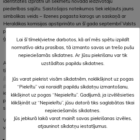
identitātes izpratni un sekmētu novada iedzīvotāju
piederības sajūtu. Saistošajos noteikumos tiek iekļauts jauns
simbolikas veids – Ilzenes pagasta karogs un saskaņā ar
Heraldikas komisijas apstiprināto un šī gada septembrī Valsts
prezidenta parakstīto Alūksnes pilsētas ģerboņa aprakstu,
ģerboņa vairoga krāsa noteikta sarkana.
Lai šī tīmekļvietne darbotos, kā arī mēs spētu izpildīt
normatīvo aktu prasības, tā izmanto savas un trešo pušu
nepieciešamās sīkdatnes. Ar Jūsu piekrišanu var tik
Ar saistošo noteikumu projektu var iepazīties pašvaldības
uzstādītas papildu sīkdatnes.
tīmekļvietnes
www.aluksne.lv
sadaļā
Sabiedrība/Sabiedrības
līdzdalība/Viedokļa izteikšana par saistošo noteikumu
Jūs varat piekrist visām sīkdatnēm, noklikšķinot uz pogas
projektiem
.
Savu viedokli par saistošo noteikumu projektiem
“Piekrītu” vai noraidīt papildu sīkdatņu izmantošanu,
iedzīvotāji var izteikt brīvā formā vai izmantojot anketas, kas
klikšķinot uz pogas “Nepiekrītu”. Gadījumā, ja izvēlēsieties
pieejamas iepriekš minētajā tīmekļvietnes
www.aluksne.lv
klikšķināt uz “Nepiekrītu”, jūsu datorā tiks saglabātas tikai
sadaļā.
nepieciešamās sīkdatnes.
Jūs jebkurā laikā varat mainīt savas piekrišanas izvēles,
Viedokli par saistošo noteikumu projektiem izziņotajā termiņā
atjauninot sīkdatņu iestatījumus.
var iesniegt kādā no šiem veidiem:
nosūtot kā elektronisku iesniegumu uz pašvaldības e-