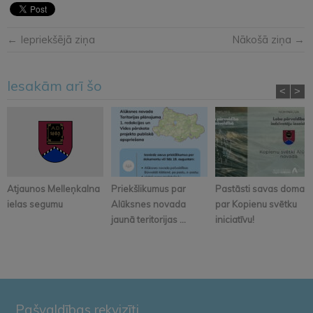
← Iepriekšējā ziņa
Nākošā ziņa →
Iesakām arī šo
<
>
Atjaunos Melleņkalna
Priekšlikumus par
Pastāsti savas domas
ielas segumu
Alūksnes novada
par Kopienu svētku
jaunā teritorijas ...
iniciatīvu!
Pašvaldības rekvizīti