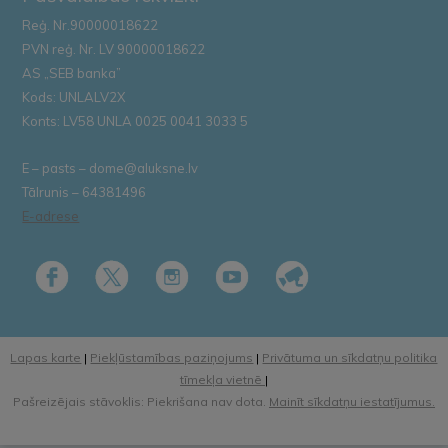
Reģ. Nr.90000018622
PVN reģ. Nr. LV 90000018622
AS „SEB banka”
Kods: UNLALV2X
Konts: LV58 UNLA 0025 0041 3033 5
E – pasts – dome@aluksne.lv
Tālrunis – 64381496
E-adrese
Lapas karte
|
Piekļūstamības paziņojums
|
Privātuma un sīkdatņu politika
tīmekļa vietnē
|
Pašreizējais stāvoklis: Piekrišana nav dota.
Mainīt sīkdatņu iestatījumus.