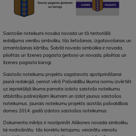
Saistošie noteikumi nosaka novada un tā teritoriālā
iedalījuma vienību simboliku, tās lietošanas, izgatavošanas un
izmantošanas kārtību. Šobrīd novada simbolika ir novada,
pilsētas un Ilzenes pagasta ģerboņi un novada, pilsētas un
Ilzenes pagasta karogi.
Saistošo noteikumu projekts sagatavots apstiprināšanai
jaunā redakcijā, ņemot vērā Pašvaldību likuma normu izvērtēt
uz iepriekšējā likuma pamata izdoto saistošo noteikumu
atbilstību pašreizējam likumam un izdot jaunus saistošos
noteikumus. Jaunais noteikumu projekts aizstās pašvaldības
domes 2014. gadā izdotos saistošos noteikumus.
Dokumenta mērķis ir nostiprināt Alūksnes novada simboliku,
lai nodrošinātu tās korektu lietojumu, veicinātu vienotu