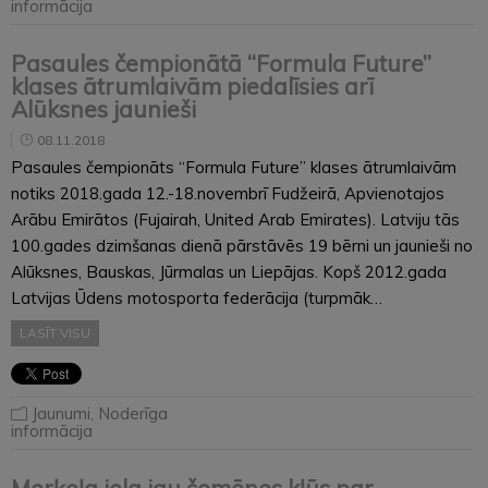
informācija
Pasaules čempionātā “Formula Future”
klases ātrumlaivām piedalīsies arī
Alūksnes jaunieši
08.11.2018
Pasaules čempionāts “Formula Future” klases ātrumlaivām
notiks 2018.gada 12.-18.novembrī Fudžeirā, Apvienotajos
Arābu Emirātos (Fujairah, United Arab Emirates). Latviju tās
100.gades dzimšanas dienā pārstāvēs 19 bērni un jaunieši no
Alūksnes, Bauskas, Jūrmalas un Liepājas. Kopš 2012.gada
Latvijas Ūdens motosporta federācija (turpmāk…
LASĪT VISU
Jaunumi
,
Noderīga
informācija
Merķeļa iela jau šomēnes kļūs par