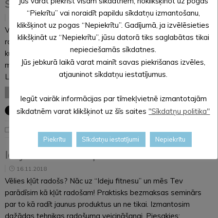
Jūs varat piekrist visām sīkdatnēm, noklikšķinot uz pogas
SPĒKA ZĪMES LATVIJAI
“Piekrītu” vai noraidīt papildu sīkdatņu izmantošanu,
20.11.2018
klikšķinot uz pogas “Nepiekrītu”. Gadījumā, ja izvēlēsieties
Visiem čakli rosoties un gaidot mūsu Latvijas skaisto jubileju,
klikšķināt uz “Nepiekrītu”, jūsu datorā tiks saglabātas tikai
radās ideja, kā varētu drēgnos un tumšos rudens vakarus,
nepieciešamās sīkdatnes.
kuru laikā ir dzimusi Latvijas valsts, padarīt gaišākus un sirdij
Jūs jebkurā laikā varat mainīt savas piekrišanas izvēles,
mīļākus. Ar ko gan citu, ja ne ar gaismu. “Spēka zīmes
atjauninot sīkdatņu iestatījumus.
Latvijai”…
LASĪT VISU
Iegūt vairāk informācijas par tīmekļvietnē izmantotajām
sīkdatnēm varat klikšķinot uz šīs saites
"Sīkdatņu politika"
Uzzini kas notiek "Sprīdītī"
Piekrītu
Sīkdatņu iestatījumi
Nepiekrītu
Ideju fitness – Kā kļūt radošam?
16.11.2018
Vēlies kļūt radošs? Nāc uz “Ideju fitnesu” un mēs Tev
parādīsim kā kļūt radošam! Praktisks bezmaksas seminārs
par to kā radīt jaunus produktus un ne tikai. Izmantosim
dažādas tehnikas radošuma veicināšanai. Piesakies: