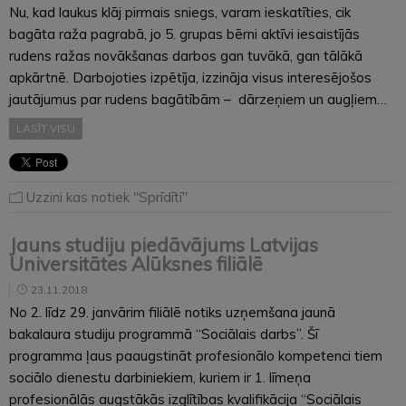
Nu, kad laukus klāj pirmais sniegs, varam ieskatīties, cik
bagāta raža pagrabā, jo 5. grupas bērni aktīvi iesaistījās
rudens ražas novākšanas darbos gan tuvākā, gan tālākā
apkārtnē. Darbojoties izpētīja, izzināja visus interesējošos
jautājumus par rudens bagātībām – dārzeņiem un augļiem…
LASĪT VISU
Uzzini kas notiek "Sprīdītī"
Jauns studiju piedāvājums Latvijas
Universitātes Alūksnes filiālē
23.11.2018
No 2. līdz 29. janvārim filiālē notiks uzņemšana jaunā
bakalaura studiju programmā “Sociālais darbs”. Šī
programma ļaus paaugstināt profesionālo kompetenci tiem
sociālo dienestu darbiniekiem, kuriem ir 1. līmeņa
profesionālās augstākās izglītības kvalifikācija “Sociālais