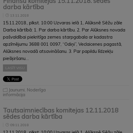
Finanšu komitejas 15.11.2018. sēdes
darba kārtība
13.11.2018
15.11.2018., plkst. 10:00 Uzvaras ielā 1, Alūksnē Sēžu zāle
Darba kārtībā: 1. Par darba kārtību. 2. Par Alūksnes novada
pašvaldībai piekritīga zemes starpgabala ar kadastra
apzīmējumu 3688 001 0097, “Odiņi”, Veclaicenes pagastā,
Alūksnes novadā atsavināšanu. 3. Par papildu līdzekļu
piešķiršanu…
LASĪT VISU
Jaunumi
,
Noderīga
informācija
Tautsaimniecības komitejas 12.11.2018
sēdes darba kārtība
09.11.2018
12.11.2018., plkst. 10:00 Uzvaras ielā 1, Alūksnē Sēžu zāle