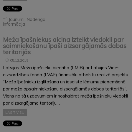
Jaunumi
,
Noderīga
informācija
Meža īpašniekus aicina izteikt viedokli par
saimniekošanu īpaši aizsargājamās dabas
teritorijās
05.12.2018
Latvijas Meža īpašnieku biedrība (LMIB) ar Latvijas Vides
aizsardzības fonda (LVAF) finansiālu atbalstu realizē projektu
“Meža īpašnieku izglītošana un iesaiste lēmumu pieņemšanā
par meža apsaimniekošanu aizsargājamās dabas teritorijās”.
Viens no tā uzdevumiem ir noskaidrot meža īpašnieku viedokli
par aizsargājamo teritoriju…
LASĪT VISU