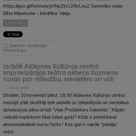
https://goo.gl/forms/wJoYnpZtv12RnLeu2 Semināru vada
Elīna Miķelsone – biedrība ”Ideju…
LASĪT VISU
Jaunumi
,
Noderīga
informācija
Izrādē Alūksnes Kultūras centrā
improvizācijas teātra aktieris Kozmens
runās par mīlestību, sievietēm un vidi
16.11.2018
Otrdien, 20.novembrī plkst. 18:30 Alūksnes Kultūras centra
mazajā zālē skatītāji tiek aicināti uz izklaidējošu un vienlaikus
dzīvesziņas pilnu izrādi “Vide Prožektoru Gaismās”. Kāpēc
veikalā nopērkami tikai taisni gurķi? Kāds ir printēšanai
ekonomiskākais burtu fonts? Kas gan ir vairāk “pelnījis”
ceļot…