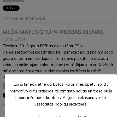
Noderīga informācija
MEŽA MĀTES GRUPA RĪCĪBAS DIENĀS
21.11.2018
Ekoskolu 2018.gada Rīcības dienu tēmu ”Saki
vienreizlietojamai plastmasai nē!” pirmkārt jau izzinājām savā
grupā ar bērniem, veidojām informatīvu plakātu no dažāda
veida un pielietojuma plastmasas izstrādājumiem sadzīvē, kā
arī apciemojām draugus pirmsskolas izglītības iestādē
“Cālis”. Tur dalījāmies ar savu pieredzi,…
Lai šī tīmekļvietne darbotos, kā arī mēs spētu izpildīt
LASĪT VISU
normatīvo aktu prasības, tā izmanto savas un trešo pušu
nepieciešamās sīkdatnes. Ar Jūsu piekrišanu var tik
uzstādītas papildu sīkdatnes.
Uzzini kas notiek "Sprīdītī"