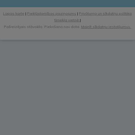
Lapas karte
|
Piekļūstamības paziņojums
|
Privātuma un sīkdatņu politika
tīmekļa vietnē
|
Pašreizējais stāvoklis: Piekrišana nav dota.
Mainīt sīkdatņu iestatījumus.