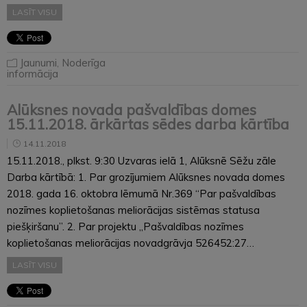
LASĪT VISU
Jaunumi
,
Noderīga
informācija
Alūksnes novada pašvaldības domes
15.11.2018. ārkārtas sēdes darba kārtība
14.11.2018
15.11.2018., plkst. 9:30 Uzvaras ielā 1, Alūksnē Sēžu zāle
Darba kārtībā: 1. Par grozījumiem Alūksnes novada domes
2018. gada 16. oktobra lēmumā Nr.369 “Par pašvaldības
nozīmes koplietošanas meliorācijas sistēmas statusa
piešķiršanu”. 2. Par projektu „Pašvaldības nozīmes
koplietošanas meliorācijas novadgrāvja 526452:27…
LASĪT VISU