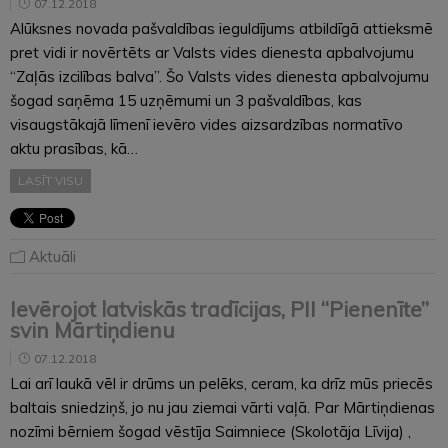
07.12.2018
Alūksnes novada pašvaldības ieguldījums atbildīgā attieksmē
pret vidi ir novērtēts ar Valsts vides dienesta apbalvojumu
“Zaļās izcilības balva”. Šo Valsts vides dienesta apbalvojumu
šogad saņēma 15 uzņēmumi un 3 pašvaldības, kas
visaugstākajā līmenī ievēro vides aizsardzības normatīvo
aktu prasības, kā…
LASĪT VISU
Aktuāli
Ievērojot latviskās tradīcijas, PII “Pienenīte”
svin Mārtiņdienu
07.12.2018
Lai arī laukā vēl ir drūms un pelēks, ceram, ka drīz mūs priecēs
baltais sniedziņš, jo nu jau ziemai vārti vaļā. Par Mārtiņdienas
nozīmi bērniem šogad vēstīja Saimniece (Skolotāja Līvija) ,