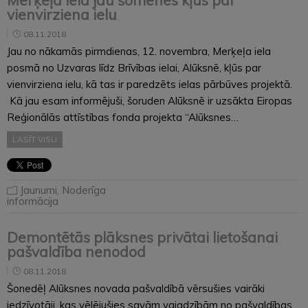
vienvirziena ielu
08.11.2018
Jau no nākamās pirmdienas, 12. novembra, Merķeļa iela
posmā no Uzvaras līdz Brīvības ielai, Alūksnē, kļūs par
vienvirziena ielu, kā tas ir paredzēts ielas pārbūves projektā.
Kā jau esam informējuši, šoruden Alūksnē ir uzsākta Eiropas
Reģionālās attīstības fonda projekta “Alūksnes…
LASĪT VISU
Jaunumi
,
Noderīga
informācija
Demontētās plāksnes privātai lietošanai
pašvaldība nenodod
08.11.2018
Šonedēļ Alūksnes novada pašvaldībā vērsušies vairāki
iedzīvotāji, kas vēlējušies savām vajadzībām no pašvaldības