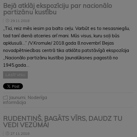
Bejā atklāj ekspozīciju par nacionālo
partizānu kustību
29.11.2018
,,Tici, reiz mēs iesim pa balto ceļu. Varbūt es to nesasniegšu,
tad tanī dienā atceries arī mani. Mūs visus, kuru soļi būs
apklusuši…” /V.Kromule/ 2018.gada 8.novembrī Bejas
novadpētniecības centrā tika atklāta patstāvīgā ekspozīcija
,,Nacionālo partizānu kustība Jaunalūksnes pagastā no
1945.gada…
LASĪT VISU
Jaunumi
,
Noderīga
informācija
RUDENTIŅŠ, BAGĀTS VĪRS, DAUDZ TU
VEDI VEZUMĀ!
27.11.2018