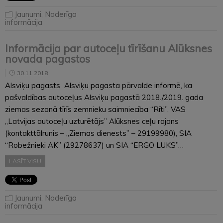
Jaunumi
,
Noderīga
informācija
Informācija par autoceļu tīrīšanu Alūksnes
novada pagastos
30.11.2018
Alsviķu pagasts Alsviķu pagasta pārvalde informē, ka
pašvaldības autoceļus Alsviķu pagastā 2018./2019. gada
ziemas sezonā tīrīs zemnieku saimniecība “Rīti”, VAS
„Latvijas autoceļu uzturētājs” Alūksnes ceļu rajons
(kontakttālrunis – „Ziemas dienests” – 29199980), SIA
“Robežnieki AK” (29278637) un SIA “ERGO LUKS”…
LASĪT VISU
Jaunumi
,
Noderīga
informācija