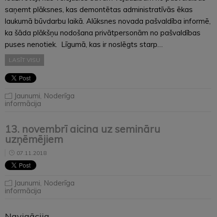
saņemt plāksnes, kas demontētas administratīvās ēkas
laukumā būvdarbu laikā. Alūksnes novada pašvaldība informē,
ka šāda plākšņu nodošana privātpersonām no pašvaldības
puses nenotiek. Līgumā, kas ir noslēgts starp…
LASĪT VISU
Jaunumi
,
Noderīga
informācija
13. novembrī aicina uz semināru
uzņēmējiem
07.11.2018
Jaunumi
,
Noderīga
informācija
Navigācija