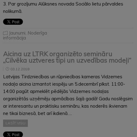
3. Par grozījumu Alūksnes novada Sociālo lietu pārvaldes
nolikumā.
Jaunumi
,
Noderīga
informācija
Aicina uz LTRK organizēto semināru
„Cilvēka uztveres tipi un uzvedības modeļi”
03.12.2018
Latvijas Tirdzniecības un rūpniecības kameras Vidzemes
nodaļa aicina izmantot iespēju un 5.decembrī plkst. 11:00-
14:00 pagūt apmeklēt pēdējās Vidzemes nodaļas
organizētās uzņēmēju apmācības šajā gadā! Gadu noslēgsim
ar interesantu un praktisku semināru, kas noderēs ikvienam
ne tikai biznesā, bet arī ikdienā….
LASĪT VISU