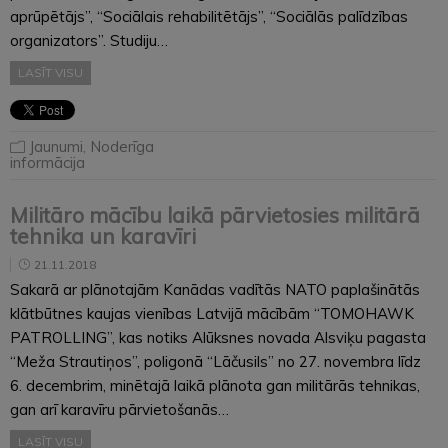
aprūpētājs”, “Sociālais rehabilitētājs”, “Sociālās palīdzības
organizators”. Studiju…
LASĪT VISU
Jaunumi
,
Noderīga
informācija
Militāro mācību laikā pārvietosies militārā
tehnika un karavīri
21.11.2018
Sakarā ar plānotajām Kanādas vadītās NATO paplašinātās
klātbūtnes kaujas vienības Latvijā mācībām “TOMOHAWK
PATROLLING”, kas notiks Alūksnes novada Alsviķu pagasta
“Meža Strautiņos”, poligonā “Lāčusils” no 27. novembra līdz
6. decembrim, minētajā laikā plānota gan militārās tehnikas,
gan arī karavīru pārvietošanās…
LASĪT VISU