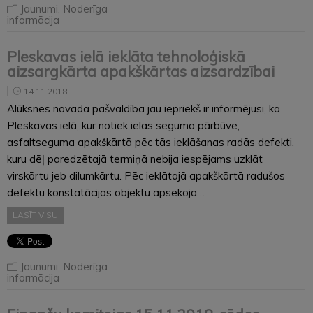
Jaunumi
,
Noderīga
informācija
Pleskavas ielā ieklāta tehnoloģiskā
aizsargkārta apakškārtas aizsardzībai
14.11.2018
Alūksnes novada pašvaldība jau iepriekš ir informējusi, ka
Pleskavas ielā, kur notiek ielas seguma pārbūve,
asfaltseguma apakškārtā pēc tās ieklāšanas radās defekti,
kuru dēļ paredzētajā termiņā nebija iespējams uzklāt
virskārtu jeb dilumkārtu. Pēc ieklātajā apakškārtā radušos
defektu konstatācijas objektu apsekoja…
LASĪT VISU
Jaunumi
,
Noderīga
informācija