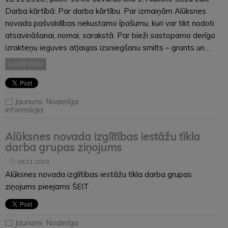
Darba kārtībā: Par darba kārtību. Par izmaiņām Alūksnes
novada pašvaldības nekustamo īpašumu, kuri var tikt nodoti
atsavināšanai, nomai, sarakstā. Par bieži sastopamo derīgo
izrakteņu ieguves atļaujas izsniegšanu smilts – grants un…
LASĪT VISU
Jaunumi
,
Noderīga
informācija
Alūksnes novada izglītības iestāžu tīkla
darba grupas ziņojums
09.11.2018
Alūksnes novada izglītības iestāžu tīkla darba grupas
ziņojums pieejams ŠEIT
Jaunumi
,
Noderīga