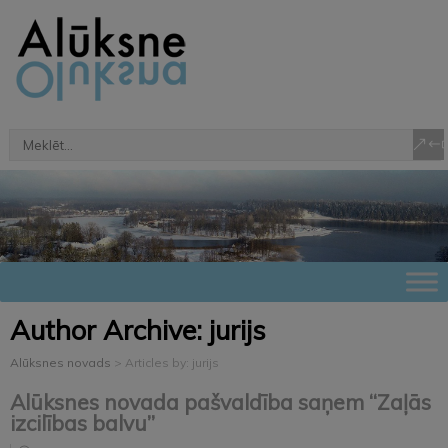
Author Archive:
jurijs
Alūksnes novads
>
Articles by: jurijs
Alūksnes novada pašvaldība saņem “Zaļās
izcilības balvu”