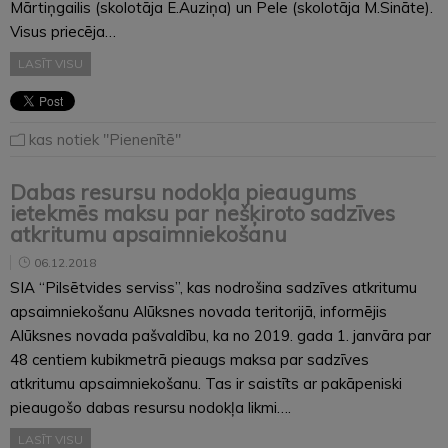
Mārtiņgailis (skolotāja E.Auziņa) un Pele (skolotāja M.Sināte).
Visus priecēja…
LASĪT VISU
kas notiek "Pienenītē"
Dabas resursu nodokļa pieaugums
ietekmēs maksu par nešķiroto sadzīves
atkritumu apsaimniekošanu
06.12.2018
SIA “Pilsētvides serviss”, kas nodrošina sadzīves atkritumu
apsaimniekošanu Alūksnes novada teritorijā, informējis
Alūksnes novada pašvaldību, ka no 2019. gada 1. janvāra par
48 centiem kubikmetrā pieaugs maksa par sadzīves
atkritumu apsaimniekošanu. Tas ir saistīts ar pakāpeniski
pieaugošo dabas resursu nodokļa likmi….
LASĪT VISU