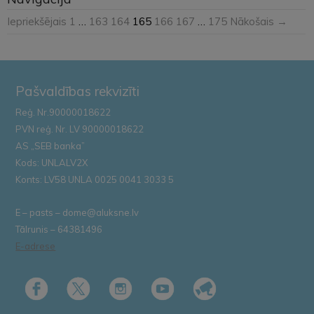
Iepriekšējais
1
…
163
164
165
166
167
…
175
Nākošais →
Pašvaldības rekvizīti
Reģ. Nr.90000018622
PVN reģ. Nr. LV 90000018622
AS „SEB banka”
Kods: UNLALV2X
Konts: LV58 UNLA 0025 0041 3033 5
E – pasts – dome@aluksne.lv
Tālrunis – 64381496
E-adrese