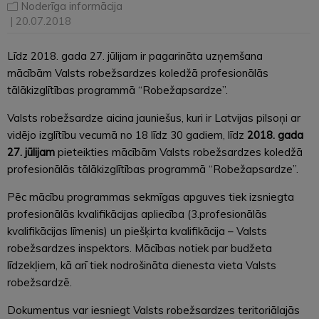
Noderīga informācija
| 20.07.2018
Līdz 2018. gada 27. jūlijam ir pagarināta uzņemšana
mācībām Valsts robežsardzes koledžā profesionālās
tālākizglītības programmā “Robežapsardze”.
Valsts robežsardze aicina jauniešus, kuri ir Latvijas pilsoņi ar
vidējo izglītību vecumā no 18 līdz 30 gadiem, līdz
2018. gada
27. jūlijam
pieteikties mācībām Valsts robežsardzes koledžā
profesionālās tālākizglītības programmā “Robežapsardze”.
Pēc mācību programmas sekmīgas apguves tiek izsniegta
profesionālās kvalifikācijas apliecība (3.profesionālās
kvalifikācijas līmenis) un piešķirta kvalifikācija – Valsts
robežsardzes inspektors. Mācības notiek par budžeta
līdzekļiem, kā arī tiek nodrošināta dienesta vieta Valsts
robežsardzē.
Dokumentus var iesniegt Valsts robežsardzes teritoriālajās