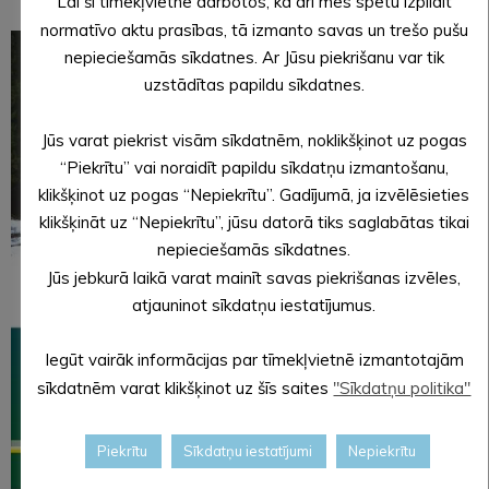
Lai šī tīmekļvietne darbotos, kā arī mēs spētu izpildīt
normatīvo aktu prasības, tā izmanto savas un trešo pušu
nepieciešamās sīkdatnes. Ar Jūsu piekrišanu var tik
uzstādītas papildu sīkdatnes.
Jūs varat piekrist visām sīkdatnēm, noklikšķinot uz pogas
“Piekrītu” vai noraidīt papildu sīkdatņu izmantošanu,
klikšķinot uz pogas “Nepiekrītu”. Gadījumā, ja izvēlēsieties
klikšķināt uz “Nepiekrītu”, jūsu datorā tiks saglabātas tikai
nepieciešamās sīkdatnes.
Jūs jebkurā laikā varat mainīt savas piekrišanas izvēles,
atjauninot sīkdatņu iestatījumus.
Iegūt vairāk informācijas par tīmekļvietnē izmantotajām
sīkdatnēm varat klikšķinot uz šīs saites
"Sīkdatņu politika"
Piekrītu
Sīkdatņu iestatījumi
Nepiekrītu