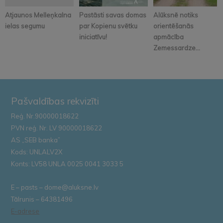
Atjaunos Melleņkalna
Pastāsti savas domas
Alūksnē notiks
ielas segumu
par Kopienu svētku
orientēšanās
iniciatīvu!
apmācība
Zemessardze...
Pašvaldības rekvizīti
Reģ. Nr.90000018622
PVN reģ. Nr. LV 90000018622
AS „SEB banka”
Kods: UNLALV2X
Konts: LV58 UNLA 0025 0041 3033 5
E – pasts – dome@aluksne.lv
Tālrunis – 64381496
E-adrese