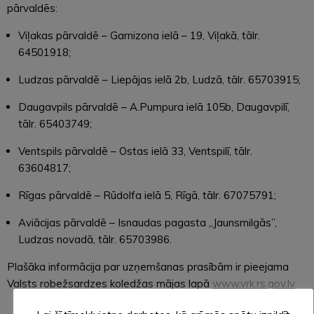
pārvaldēs:
Viļakas pārvaldē – Garnizona ielā – 19, Viļakā, tālr.
64501918;
Ludzas pārvaldē – Liepājas ielā 2b, Ludzā, tālr. 65703915;
Daugavpils pārvaldē – A.Pumpura ielā 105b, Daugavpilī,
tālr. 65403749;
Ventspils pārvaldē – Ostas ielā 33, Ventspilī, tālr.
63604817;
Rīgas pārvaldē – Rūdolfa ielā 5, Rīgā, tālr. 67075791;
Aviācijas pārvaldē – Isnaudas pagasta „Jaunsmilgās”,
Ludzas novadā, tālr. 65703986.
Plašāka informācija par uzņemšanas prasībām ir pieejama
Valsts robežsardzes koledžas mājas lapā
www.vrk.rs.gov.lv