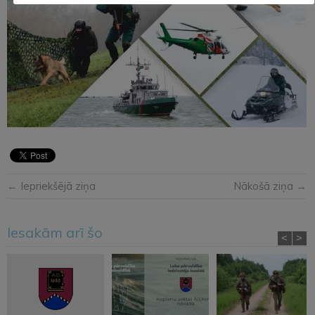
← Iepriekšējā ziņa
Nākošā ziņa →
Iesakām arī šo
<
>