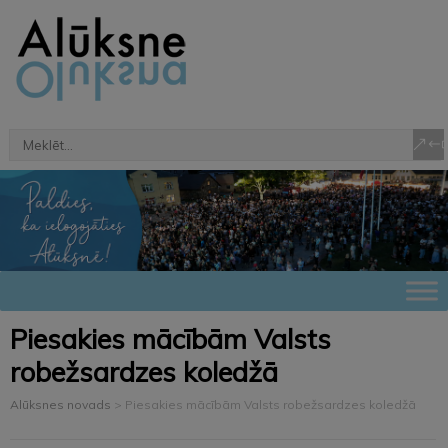
Piesakies mācībām Valsts
robežsardzes koledžā
Alūksnes novads
>
Piesakies mācībām Valsts robežsardzes koledžā