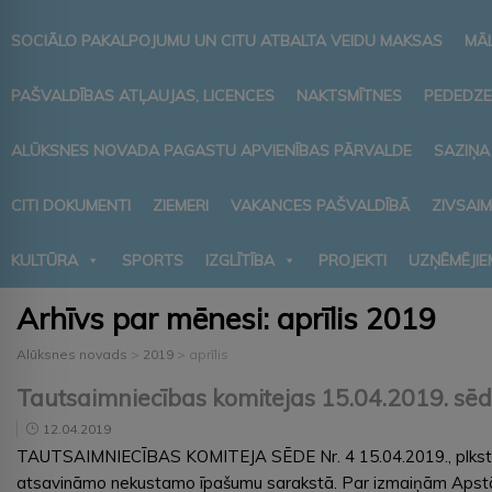
SOCIĀLO PAKALPOJUMU UN CITU ATBALTA VEIDU MAKSAS
MĀ
PAŠVALDĪBAS ATĻAUJAS, LICENCES
NAKTSMĪTNES
PEDEDZE
ALŪKSNES NOVADA PAGASTU APVIENĪBAS PĀRVALDE
SAZIŅA
CITI DOKUMENTI
ZIEMERI
VAKANCES PAŠVALDĪBĀ
ZIVSAI
KULTŪRA
SPORTS
IZGLĪTĪBA
PROJEKTI
UZŅĒMĒJIE
Arhīvs par mēnesi:
aprīlis 2019
Alūksnes novads
>
2019
>
aprīlis
Tautsaimniecības komitejas 15.04.2019. sē
12.04.2019
TAUTSAIMNIECĪBAS KOMITEJA SĒDE Nr. 4 15.04.2019., plkst. 1
atsavināmo nekustamo īpašumu sarakstā. Par izmaiņām Apstād