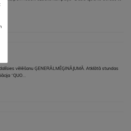
t
m
ni piedalīsies vēlēšanu ĢENERĀLMĒĢINĀJUMĀ. Atklātā stundas
ciācija “QUO…