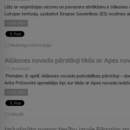
Līdz ar veģetācijas sezonu un pavasara atnākšanu ir sākusie
Latvijas teritoriju, uzskaitot Eiropas Savienības (ES) nozīmes 
LASĪT VISU
Noderīga informācija
Alūksnes novada pārstāvji tikās ar Apes no
09.04.2019
Pirmdien, 8. aprīlī, Alūksnes novada pašvaldības pārstāvji – d
Arita Prižavoite apmeklēja Api, kur tikās ar Apes novada iedzīv
LASĪT VISU
Aktuāli
Izsludināta nomas tiesību izsole Pilssalas mu