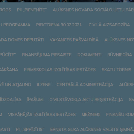
AROGS
PII „PIENENĪTE”
ALŪKSNES NOVADA SOCIĀLO LIETU PĀ
U PROGRAMMA
PIEKTDIENA 30.07.2021.
CIVILĀ AIZSARDZĪBA
DA DOMES DEPUTĀTI
VAKANCES PAŠVALDĪBĀ
ALŪKSNES NO
„PŪCĪTE”
FINANSĒJUMA PIESAISTE
DOKUMENTI
BŪVNIECĪBA
SĀKŠANA
PIRMSSKOLAS IZGLĪTĪBAS IESTĀDES
SKATU TORNIS
VĒ UN ATJAUNO
ILZENE
CENTRĀLĀ ADMINISTRĀCIJA
ALŪKS
LĪDZDALĪBA
ĪPAŠUMI
CIVILSTĀVOKĻA AKTU REĢISTRĀCIJA
SV
M
VISPĀRĒJĀS IZGLĪTĪBAS IESTĀDES
MEŽINIEKI
FINANŠU KOM
ASTI
PII „SPRĪDĪTIS”
ERNSTA GLIKA ALŪKSNES VALSTS ĢIMNĀZ