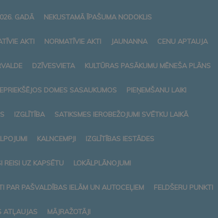
026. GADĀ
NEKUSTAMĀ ĪPAŠUMA NODOKLIS
TĪVIE AKTI
NORMATĪVIE AKTI
JAUNANNA
CENU APTAUJA
RVALDE
DZĪVESVIETA
KULTŪRAS PASĀKUMU MĒNEŠA PLĀNS
 IEPRIEKŠĒJOS DOMES SASAUKUMOS
PIEŅEMŠANU LAIKI
S
IZGLĪTĪBA
SATIKSMES IEROBEŽOJUMI SVĒTKU LAIKĀ
ALPOJUMI
KALNCEMPJI
IZGLĪTĪBAS IESTĀDES
 REISI UZ KAPSĒTU
LOKĀLPLĀNOJUMI
I PAR PAŠVALDĪBAS IELĀM UN AUTOCEĻIEM
FELDŠERU PUNKTI
S ATĻAUJAS
MĀJRAŽOTĀJI