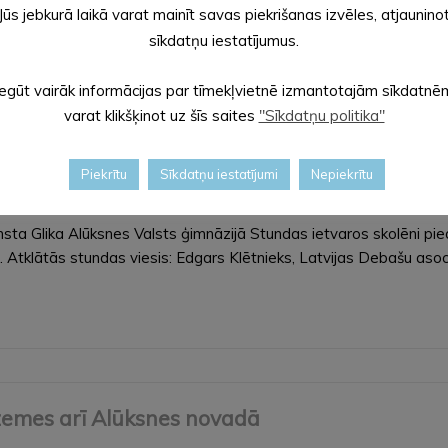
Jūs jebkurā laikā varat mainīt savas piekrišanas izvēles, atjaunino
 tūrisma objektos tiek noņemtas atkritumu…
sīkdatņu iestatījumus.
Iegūt vairāk informācijas par tīmekļvietnē izmantotajām sīkdatnē
varat klikšķinot uz šīs saites
"Sīkdatņu politika"
Piekrītu
Sīkdatņu iestatījumi
Nepiekrītu
aprīlī Ernsta Glika Alūksnes Valsts ģimnāzijā
0 Ernsta Glika Alūksnes Valsts ģimnāzijā Stundas ietvaros skolē
 Atklātās stundas viesis: Edgars Klētnieks, Latvijas Debašu aso
zemes arī Alūksnes novadā