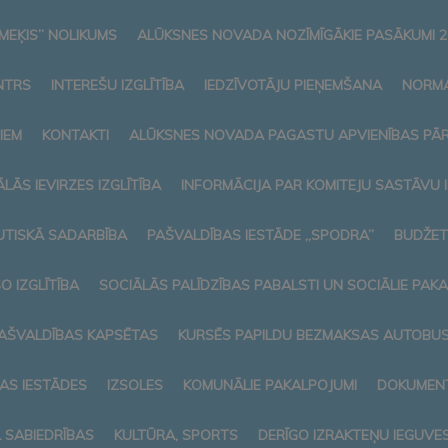
MEĶIS” NOLIKUMS
ALŪKSNES NOVADA NOZĪMĪGĀKIE PASĀKUMI 2
NTRS
INTEREŠU IZGLĪTĪBA
IEDZĪVOTĀJU PIEŅEMŠANA
NORMA
IEM
KONTAKTI
ALŪKSNES NOVADA PAGASTU APVIENĪBAS PĀ
LĀS IEVIRZES IZGLĪTĪBA
INFORMĀCIJA PAR KOMITEJU SASTĀVU
TISKĀ SADARBĪBA
PAŠVALDĪBAS IESTĀDE „SPODRA”
BUDŽET
O IZGLĪTĪBA
SOCIĀLĀS PALĪDZĪBAS PABALSTI UN SOCIĀLIE PAK
AŠVALDĪBAS KAPSĒTAS
KURSĒS PAPILDU BEZMAKSAS AUTOBUSI
AS IESTĀDES
IZSOLES
KOMUNĀLIE PAKALPOJUMI
DOKUMENT
L SABIEDRĪBAS
KULTŪRA, SPORTS
DERĪGO IZRAKTEŅU IEGUVE