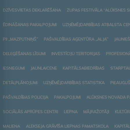
DZĪVESVIETAS DEKLARĒŠANA
ZUPAS FESTIVĀLA “ALŪKSNES S
ĒDINĀŠANAS PAKALPOJUMI
UZŅĒMĒJDARBĪBAS ATBALSTA CE
PII „MAZPUTNIŅŠ”
PAŠVALDĪBAS AĢENTŪRA „ALJA”
JAUNIEŠ
DELEĢĒŠANAS LĪGUMI
INVESTĪCIJU TERITORIJAS
PROFESIONĀ
IESNIEGUMI
JAUNLAICENE
KAPITĀLSABIEDRĪBAS
STARPTAU
DETĀLPLĀNOJUMI
UZŅĒMĒJDARBĪBAS STATISTIKA
PIEAUGUŠ
PAŠVALDĪBAS POLICIJA
PAKALPOJUMI
ALŪKSNES NOVADA P
SOCIĀLĀS APRŪPES CENTRI
LIEPNA
MĀJRAŽOTĀJI
KULTŪR
MALIENA
ALEKSEJA GRĀVĪŠA LIEPNAS PAMATSKOLA
KAPITĀ