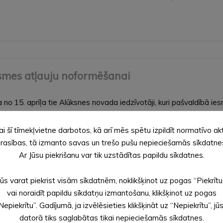
smes atļauju noformēšanai
no 15. aprīļa tie Alūksnes novada iedzīvotāji, kuri pašvaldībā ie
erācijas institūcijās. Iedzīvotāji, kuri iepriekšējā periodā ir izt
ai šī tīmekļvietne darbotos, kā arī mēs spētu izpildīt normatīvo ak
rasības, tā izmanto savas un trešo pušu nepieciešamās sīkdatne
Ar Jūsu piekrišanu var tik uzstādītas papildu sīkdatnes.
Jūs varat piekrist visām sīkdatnēm, noklikšķinot uz pogas “Piekrītu
vai noraidīt papildu sīkdatņu izmantošanu, klikšķinot uz pogas
Nepiekrītu”. Gadījumā, ja izvēlēsieties klikšķināt uz “Nepiekrītu”, jū
datorā tiks saglabātas tikai nepieciešamās sīkdatnes.
zvirzot ambiciozu mērķi – mainīt sabiedrības priekšstatus un uz