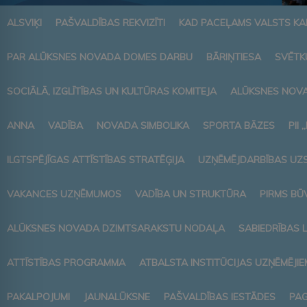
ALSVIĶI
PAŠVALDĪBAS REKVIZĪTI
KAD PACEĻAMS VALSTS K
PAR ALŪKSNES NOVADA DOMES DARBU
BĀRIŅTIESA
SVĒTK
SOCIĀLĀ, IZGLĪTĪBAS UN KULTŪRAS KOMITEJA
ALŪKSNES NOVA
ANNA
VADĪBA
NOVADA SIMBOLIKA
SPORTA BĀZES
PII 
ILGTSPĒJĪGAS ATTĪSTĪBAS STRATĒĢIJA
UZŅĒMĒJDARBĪBAS UZ
VAKANCES UZŅĒMUMOS
VADĪBA UN STRUKTŪRA
PIRMS BŪ
ALŪKSNES NOVADA DZIMTSARAKSTU NODAĻA
SABIEDRĪBAS 
ATTĪSTĪBAS PROGRAMMA
ATBALSTA INSTITŪCIJAS UZŅĒMĒJIE
PAKALPOJUMI
JAUNALŪKSNE
PAŠVALDĪBAS IESTĀDES
PAG