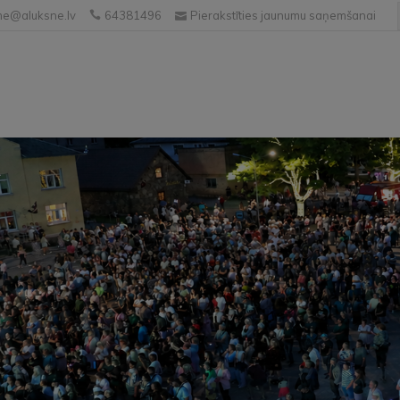
e@aluksne.lv
64381496
Pierakstīties jaunumu saņemšanai