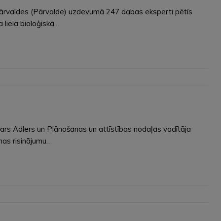
 pārvaldes (Pārvalde) uzdevumā 247 dabas eksperti pētīs
 liela bioloģiskā…
tars Adlers un Plānošanas un attīstības nodaļas vadītāja
rmas risinājumu…