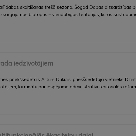
s arī dabas skaitīšanas trešā sezona. Šogad Dabas aizsardzības
aizsargājamos biotopus – viendabīgas teritorijas, kurās sastopama
vada iedzīvotājiem
omes priekšsēdētājs Arturs Dukulis, priekšsēdētāja vietnieks Dzin
otājiem, lai runātu par iespējamo administratīvi teritoriālās refo
ltifunkcionālās ēkas telpu daļai