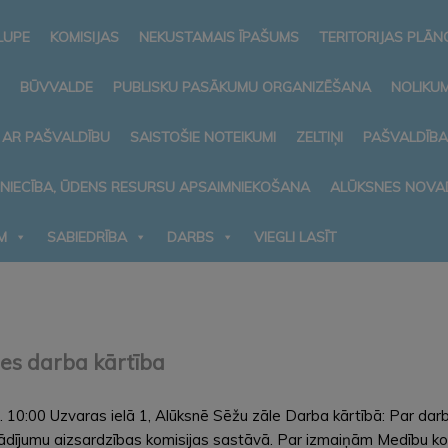
LUPE
KOMISIJAS
NEKUSTAMAIS ĪPAŠUMS
TERITORIJAS PLĀ
BŪVVALDE
PUBLISKU PASĀKUMU ORGANIZĒŠANA
NOLIKUM
 AR PAŠVALDĪBU
SAISTOŠIE NOTEIKUMI
ZELTIŅI
PAŠVALDĪB
MNIECĪBA, ŪDENS RESURSU APSAIMNIEKOŠANA
ALŪKSNES NOVA
M
SABIEDRĪBA
DARBS
VIEGLI LASĪT
des darba kārtība
0:00 Uzvaras ielā 1, Alūksnē Sēžu zāle Darba kārtībā: Par dar
ījumu aizsardzības komisijas sastāvā. Par izmaiņām Medību koo