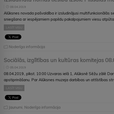
08.04.2019
Alūksnes novada pašvaldība ir izsludinājusi multifunkcionālās s
sniegšana ar iespējamiem papildu pakalpojumiem viesu atpūtas
LASĪT VISU
Noderīga informācija
Sociālās, izglītības un kultūras komitejas 0
05.04.2019
08.04.2019., plkst. 10:00 Uzvaras ielā 1, Alūksnē Sēžu zālē Da
apstiprināšanu. Par Alūksnes muzeja darbības un attīstības s
LASĪT VISU
Jaunumi
,
Noderīga informācija