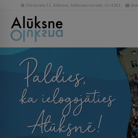
Dārza iela 11, Alūksne, Alūksnes novads, LV-4301
dom