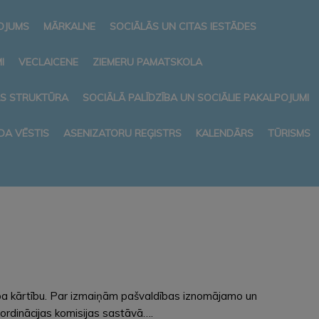
NOJUMS
MĀRKALNE
SOCIĀLĀS UN CITAS IESTĀDES
I
VECLAICENE
ZIEMERU PAMATSKOLA
AS STRUKTŪRA
SOCIĀLĀ PALĪDZĪBA UN SOCIĀLIE PAKALPOJUMI
DA VĒSTIS
ASENIZATORU REĢISTRS
KALENDĀRS
TŪRISMS
ba kārtību. Par izmaiņām pašvaldības iznomājamo un
rdinācijas komisijas sastāvā….