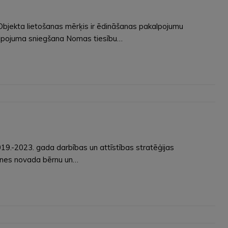
. Objekta lietošanas mērķis ir ēdināšanas pakalpojumu
kalpojuma sniegšana Nomas tiesību…
019.-2023. gada darbības un attīstības stratēģijas
ksnes novada bērnu un…