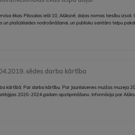
ervisa ēkas Pilssalas ielā 10, Alūksnē, daļas nomas tiesību izsoli
 un plašizklaides nodrošināšanai, un publisku sanitāro telpu pa
8.04.2019. sēdes darba kārtība
rba kārtībā: Par darba kārtību. Par Jaunlaicenes muižas muzeja 2
tratēģijas 2020.-2024.gadam apstiprināšanu. Informācija par Alū