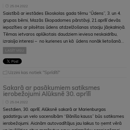
25.04.2022
Saistībā ar iestādes Ekoskolas gada tēmu “Ūdens”, 3. un 4.
grupas bērni, Mazās Ekopadomes pārstāvji, 21.aprīlī devās
iepazīties ar pilsētas ūdens atdzelžošanas staciju Jāņkalniņā.
Tēmas ietvaros aplūkotais daudziem ieviesa neskaidrību,
izraisīja interesi – no kurienes un kā ūdens nonāk lietošanā…
LASĪT VISU
Uzzini kas notiek "Sprīdītī"
Sakarā ar pasākumiem satiksmes
ierobežojumi Alūksnē 30. aprīlī
25.04.2022
Sestdien, 30. aprīlī, Alūksnē sakarā ar Marienburgas
gadatirgu un velo sacensībām “Bānīša kauss” būs satiksmes
ierobežojumi. Aicinām autovadītājus jau laikus to ņemt vērā