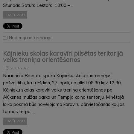
Stundas Saturs Lektors 10:00 –…
LASĪT VISU
Noderīga informācija
Kājnieku skolas karavīri pilsētas teritorijā
veiks treniņa orientēšanos
26.04.2022
Nacionālo Bruņoto spēku Kājnieku skola ir informējusi
pašvaldību, ka trešdien, 27. aprīlī, no plkst.08:30 līdz 12:30
Kājnieku skolas karavīri veiks treniņa orientēšanos pa
Alūksnes muižas parka un Tempļa kalna teritoriju. Minētajā
laika posmā būs novērojama karavīru pārvietošanās kaujas
formas tērpā….
LASĪT VISU