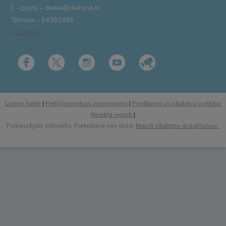
E – pasts – dome@aluksne.lv
Tālrunis – 64381496
E-adrese
Lapas karte
|
Piekļūstamības paziņojums
|
Privātuma un sīkdatņu politika
tīmekļa vietnē
|
Pašreizējais stāvoklis: Piekrišana nav dota.
Mainīt sīkdatņu iestatījumus.