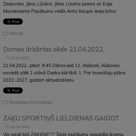
Zadovska, Jānis Lūsēns, Jānis Lūsēns juniors un Evija
Mundeciema Pasākumu vadīs Anta Aizupe Ieeja brīva
Aktuāli
Domes ārkārtas sēde 21.04.2022.
20.04.2022
21.04.2022., plkst. 9:45 Dārza ielā 11, Alūksnē, Alūksnes
novadā zālē 1.stāvā Darba kārtībā: 1. Par Investīciju plāna
2022.-2027. gadam aktualizēšanu.
Noderīga informācija
ZAĶU SPORTIŅŠ LIELDIENAS GAIDOT
20.04.2022
Vai viegli būt ZAĶIEM??? Šāds jautājums sagaidīja ikvienu