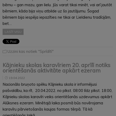
bērnu – gan mazu, gan lielu. Jūs varat tikai minēt, vai arī jautāt
bērniem, kāda bija viņu atbilde uz šo jautājumu. Šogad
bērniem bija iespēja iepazīties ne tikai ar Lieldienu tradīcijām,
bet…
LASĪT VISU
Uzzini kas notiek "Sprīdītī"
Kājnieku skolas karavīriem 20. aprīlī notiks
orientēšanās aktivitāte apkārt ezeram
19.04.2022
Nacionālo bruņoto spēku Kājnieku skola ir informējusi
pašvaldību, ka rīt, 20.04.2022. no plkst. 08:00 līdz plkst. 18:00,
Kājnieku skolas karavīri veiks orientēšanās uzdevumus apkārt
Alūksnes ezeram. Minētajā laika posmā būs novērojama
karavīru pārvietošanās kaujas formas tērpā. Tā kā
orientēšanās laikā…