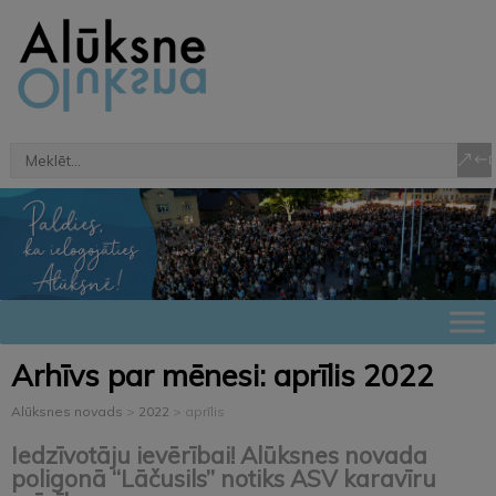
Arhīvs par mēnesi:
aprīlis 2022
Alūksnes novads
>
2022
>
aprīlis
Iedzīvotāju ievērībai! Alūksnes novada
poligonā “Lāčusils” notiks ASV karavīru