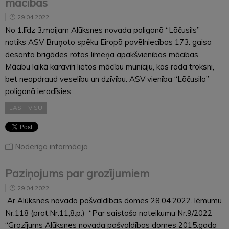
mācības
29.04.2022
No 1.līdz 3.maijam Alūksnes novada poligonā “Lāčusils”
notiks ASV Bruņoto spēku Eiropā pavēlniecības 173. gaisa
desanta brigādes rotas līmeņa apakšvienības mācības.
Mācību laikā karavīri lietos mācību munīciju, kas rada troksni,
bet neapdraud veselību un dzīvību. ASV vienība “Lāčusila”
poligonā ieradīsies…
LASĪT VISU
Noderīga informācija
Paziņojums par grozījumiem
29.04.2022
Ar Alūksnes novada pašvaldības domes 28.04.2022. lēmumu
Nr.118 (prot.Nr.11,8.p.) “Par saistošo noteikumu Nr.9/2022
“Grozījums Alūksnes novada pašvaldības domes 2015.gada