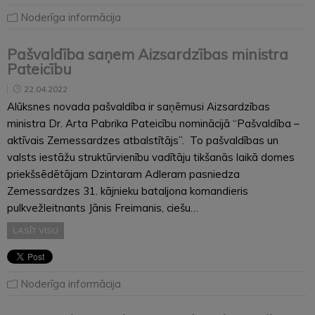
Noderīga informācija
Pašvaldība saņem Aizsardzības ministra
Pateicību
22.04.2022
Alūksnes novada pašvaldība ir saņēmusi Aizsardzības
ministra Dr. Arta Pabrika Pateicību nominācijā “Pašvaldība –
aktīvais Zemessardzes atbalstītājs”. To pašvaldības un
valsts iestāžu struktūrvienību vadītāju tikšanās laikā domes
priekšsēdētājam Dzintaram Adleram pasniedza
Zemessardzes 31. kājnieku bataljona komandieris
pulkvežleitnants Jānis Freimanis, ciešu…
LASĪT VISU
Noderīga informācija