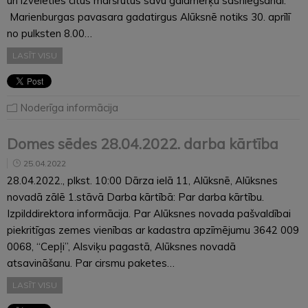
un izvēlēties citus maršrutus savu galamērķu sasniegšanai.
Marienburgas pavasara gadatirgus Alūksnē notiks 30. aprīlī
no pulksten 8.00…
LASĪT VISU
Noderīga informācija
Domes sēdes 28.04.2022. darba kārtība
25.04.2022
28.04.2022., plkst. 10:00 Dārza ielā 11, Alūksnē, Alūksnes
novadā zālē 1.stāvā Darba kārtībā: Par darba kārtību.
Izpilddirektora informācija. Par Alūksnes novada pašvaldībai
piekritīgas zemes vienības ar kadastra apzīmējumu 3642 009
0068, “Cepļi”, Alsviķu pagastā, Alūksnes novadā
atsavināšanu. Par cirsmu paketes…
LASĪT VISU