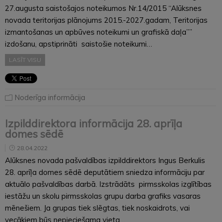
27.augusta saistošajos noteikumos Nr.14/2015 “Alūksnes
novada teritorijas plānojums 2015.-2027.gadam, Teritorijas
izmantošanas un apbūves noteikumi un grafiskā daļa””
izdošanu, apstiprināti saistošie noteikumi…
LASĪT VISU
Noderīga informācija
Izpilddirektora informācija 28. aprīļa
domes sēdē
28.04.2022
Alūksnes novada pašvaldības izpilddirektors Ingus Berkulis
28. aprīļa domes sēdē deputātiem sniedza informāciju par
aktuālo pašvaldības darbā. Izstrādāts pirmsskolas izglītības
iestāžu un skolu pirmsskolas grupu darba grafiks vasaras
mēnešiem. Ja grupas tiek slēgtas, tiek noskaidrots, vai
vecākiem būs nepieciešama vieta…