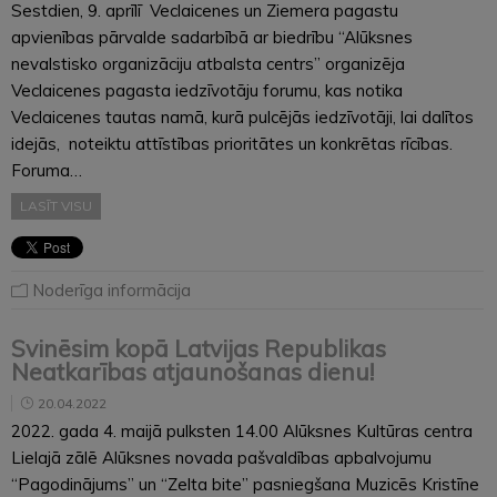
Sestdien, 9. aprīlī Veclaicenes un Ziemera pagastu
apvienības pārvalde sadarbībā ar biedrību “Alūksnes
nevalstisko organizāciju atbalsta centrs” organizēja
Veclaicenes pagasta iedzīvotāju forumu, kas notika
Veclaicenes tautas namā, kurā pulcējās iedzīvotāji, lai dalītos
idejās, noteiktu attīstības prioritātes un konkrētas rīcības.
Foruma…
LASĪT VISU
Noderīga informācija
Svinēsim kopā Latvijas Republikas
Neatkarības atjaunošanas dienu!
20.04.2022
2022. gada 4. maijā pulksten 14.00 Alūksnes Kultūras centra
Lielajā zālē Alūksnes novada pašvaldības apbalvojumu
“Pagodinājums” un “Zelta bite” pasniegšana Muzicēs Kristīne