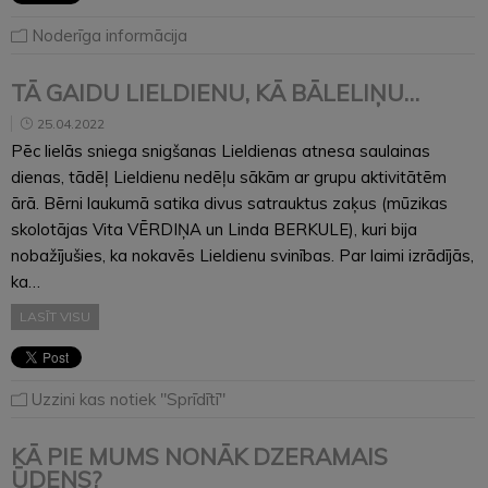
Noderīga informācija
TĀ GAIDU LIELDIENU, KĀ BĀLELIŅU…
25.04.2022
Pēc lielās sniega snigšanas Lieldienas atnesa saulainas
dienas, tādēļ Lieldienu nedēļu sākām ar grupu aktivitātēm
ārā. Bērni laukumā satika divus satrauktus zaķus (mūzikas
skolotājas Vita VĒRDIŅA un Linda BERKULE), kuri bija
nobažījušies, ka nokavēs Lieldienu svinības. Par laimi izrādījās,
ka…
LASĪT VISU
Uzzini kas notiek "Sprīdītī"
KĀ PIE MUMS NONĀK DZERAMAIS
ŪDENS?