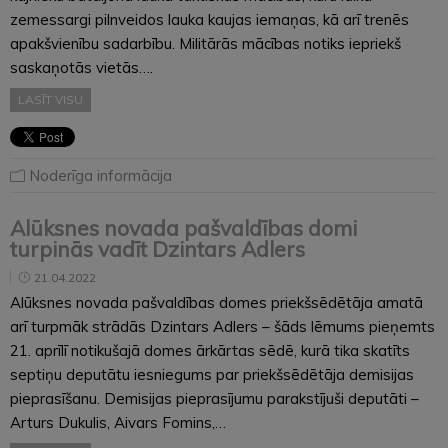
zemessargi pilnveidos lauka kaujas iemaņas, kā arī trenēs
apakšvienību sadarbību. Militārās mācības notiks iepriekš
saskaņotās vietās….
LASĪT VISU
Noderīga informācija
Alūksnes novada pašvaldības domi
turpinās vadīt Dzintars Adlers
21.04.2022
Alūksnes novada pašvaldības domes priekšsēdētāja amatā
arī turpmāk strādās Dzintars Adlers – šāds lēmums pieņemts
21. aprīlī notikušajā domes ārkārtas sēdē, kurā tika skatīts
septiņu deputātu iesniegums par priekšsēdētāja demisijas
pieprasīšanu. Demisijas pieprasījumu parakstījuši deputāti –
Arturs Dukulis, Aivars Fomins,…