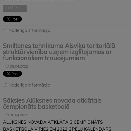
LASĪT VISU
Noderīga informācija
Smiltenes tehnikuma Alsviķu teritoriālā
struktūrvienība uzņem izglītojamos ar
funkcionāliem traucējumiem
28.04.2022
Noderīga informācija
Sāksies Alūksnes novada atklātais
čempionāts basketbolā
28.04.2022
ALŪKSNES NOVADA ATKLĀTAIS ČEMPIONĀTS
BASKETBOLĀ VĪRIEŠIEM 2022 SPĒĻU KALENDĀRS