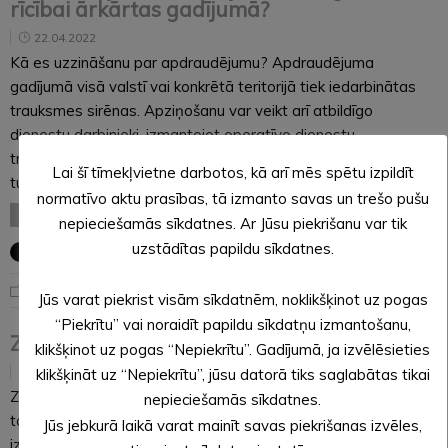
rīcībai ārkārtas gadījumā?
22.04.2022
Kā es uzzināšanu par apdraudējumu? Apdraudējuma
gadījumā visā valstī vai konkrētā teritorijā tiek iedarbinātas
trauksmes sirēnas. Apziņošanu var veikt arī atbildīgo
dienestu darbinieki, izmantojot operatīvo dienestu
transportlīdzekļus un skaļruņus. Lai saņemtu informāciju par
Lai šī tīmekļvietne darbotos, kā arī mēs spētu izpildīt
turpmāko rīcību, seko informācijai plašsaziņas līdzekļos. Kā…
normatīvo aktu prasības, tā izmanto savas un trešo pušu
LASĪT VISU
nepieciešamās sīkdatnes. Ar Jūsu piekrišanu var tik
uzstādītas papildu sīkdatnes.
Noderīga informācija
Jūs varat piekrist visām sīkdatnēm, noklikšķinot uz pogas
“Piekrītu” vai noraidīt papildu sīkdatņu izmantošanu,
Zeltiņu pagasta pārvalde jaunās telpās
klikšķinot uz pogas “Nepiekrītu”. Gadījumā, ja izvēlēsieties
22.04.2022
klikšķināt uz “Nepiekrītu”, jūsu datorā tiks saglabātas tikai
Zeltiņu pagasta pārvalde sākusi darbu jaunās telpās – tā
nepieciešamās sīkdatnes.
tagad atrodas bijušajā skolas ēkā adresē “Skola”, kur
Jūs jebkurā laikā varat mainīt savas piekrišanas izvēles,
izvietota arī Zeltiņu vēstures krātuve. Līdz ar to pašvaldība