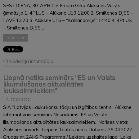
SESTDIENA, 30. APRĪLIS Ernsta Glika Alūksnes Valsts
ģimnāzija 1. 4PLUS – Alūksne U19 12:00 2. Smiltenes BJSS –
LAVE 13:20 3. Alūksne U16 – “Kalnanamiņš” 14:40 4. 4PLUS
– Smiltenes BJSS…
LASĪT VISU
Noderīga informācija
Liepnā notiks seminārs “ES un Valsts
likumdošanas aktualitātes
lauksaimniekiem”
27.04.2022
SIA “Latvijas Lauku konsultāciju un izglītības centrs” Alūksne,
Informatīvais seminārs Nosaukums: ES un Valsts
likumdošanas aktualitātes lauksaimniekiem. Norises vieta:
Alūksnes novads, Liepnas tautas nams Datums. 29.04.2022
Grupas nr. 2Al-S Programma / Lektoru uzskaites lapa Laiks