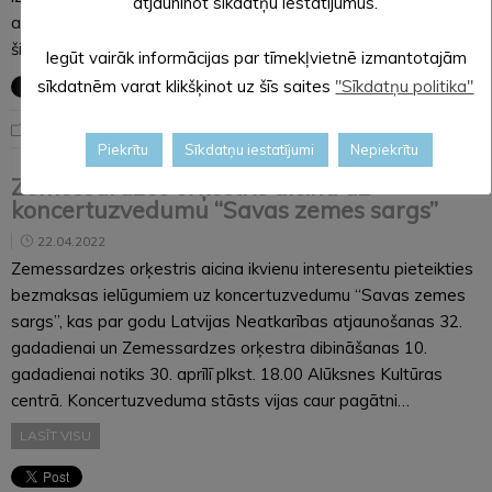
atjauninot sīkdatņu iestatījumus.
atbrīvos ēku “Strazdiņi”, kurā pagasta pārvalde atradās līdz
šim.
Iegūt vairāk informācijas par tīmekļvietnē izmantotajām
sīkdatnēm varat klikšķinot uz šīs saites
"Sīkdatņu politika"
Noderīga informācija
Piekrītu
Sīkdatņu iestatījumi
Nepiekrītu
Zemessardzes orķestris aicina uz
koncertuzvedumu “Savas zemes sargs”
22.04.2022
Zemessardzes orķestris aicina ikvienu interesentu pieteikties
bezmaksas ielūgumiem uz koncertuzvedumu “Savas zemes
sargs”, kas par godu Latvijas Neatkarības atjaunošanas 32.
gadadienai un Zemessardzes orķestra dibināšanas 10.
gadadienai notiks 30. aprīlī plkst. 18.00 Alūksnes Kultūras
centrā. Koncertuzveduma stāsts vijas caur pagātni…
LASĪT VISU