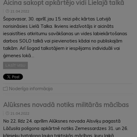
Aicina sakopt apkārtējo vidi Lielajā talkā
21.04.2022
Šopavasar, 30. aprīlī, jau 15. reizi pēc kārtas Latvijā
norisināsies Lielā Talka. Ikviens iedzīvotājs ir aicināts
iesaistīties atkritumu savākšanas un vides labiekārtošanas
darbos SOLO talkā vai pievienoties kādai no publiskajām
talkām. Arī šogad talkotājiem ir iespējams individuāli vai
ģimenes lokā…
LASĪT VISU
Noderīga informācija
Alūksnes novadā notiks militārās mācības
21.04.2022
No 22. līdz 24. aprīlim Alūksnes novada Alsviķu pagastā
Lāčusila poligona apkārtnē notiks Zemessardzes 31. un 26.
kājnieku bataljona lauka taktiskās mācības, kuru laikā