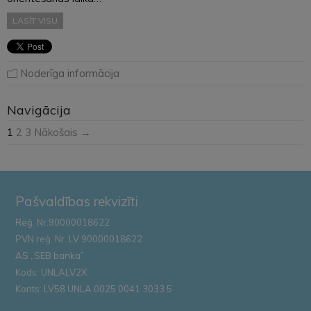
LASĪT VISU
Noderīga informācija
Navigācija
1
2
3
Nākošais →
Pašvaldības rekvizīti
Reģ. Nr.90000018622
PVN reģ. Nr. LV 90000018622
AS „SEB banka”
Kods: UNLALV2X
Konts: LV58 UNLA 0025 0041 3033 5