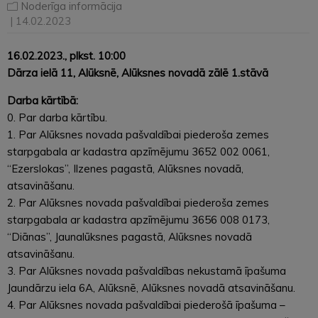
Noderīga informācija
| 14.02.2023
16.02.2023., plkst. 10:00
Dārza ielā 11, Alūksnē, Alūksnes novadā zālē 1.stāvā
Darba kārtībā:
0. Par darba kārtību.
1. Par Alūksnes novada pašvaldībai piederoša zemes
starpgabala ar kadastra apzīmējumu 3652 002 0061,
“Ezerslokas”, Ilzenes pagastā, Alūksnes novadā,
atsavināšanu.
2. Par Alūksnes novada pašvaldībai piederoša zemes
starpgabala ar kadastra apzīmējumu 3656 008 0173,
“Diānas”, Jaunalūksnes pagastā, Alūksnes novadā
atsavināšanu.
3. Par Alūksnes novada pašvaldības nekustamā īpašuma
Jaundārzu iela 6A, Alūksnē, Alūksnes novadā atsavināšanu.
4. Par Alūksnes novada pašvaldībai piederošā īpašuma –