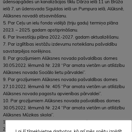
ūdensapgādes un kanalizācijas tīklu Dārza ielā 11 un Brūža
ielā 7, un ūdensvada Siguldas ielā un Pumpura ielā, Alūksnē,
Alūksnes novadā atsavināšanu.
5. Par Ceļu un ielu fonda vidējā (triju gadu) termiņa plāna
2023. – 2025. gadam apstiprināšanu.
6. Par Investīciju plāna 2022.-2027. gadam aktualizēšanu.
7. Par izglītības iestāžu izdevumu noteikšanu pašvaldību
savstarpējos norēķinos.
8. Par grozījumiem Alūksnes novada pašvaldības domes
30.05.2022. lēmumā Nr. 228 “Par amata vietām un atlīdzību
Alūksnes novada Sociālo lietu pārvaldei”.
9. Par grozījumiem Alūksnes novada pašvaldības domes
27.10.2022. lēmumā Nr. 405 “Par amata vietām un atlīdzību
Alūksnes novada pagastu apvienības pārvaldei”.
10. Par grozījumiem Alūksnes novada pašvaldības domes
30.05.2022. lēmumā Nr. 224 “Par amata vietām un atlīdzību
Alūksnes Mūzikas skolai”.
11. Par grozījumiem Alūksnes novada pašvaldības domes
29.12.2022. lēmumā Nr. 476 “Par amata vietām un atlīdzību
Lai šī tīmekļvietne darbotos, kā arī mēs spētu izpildīt