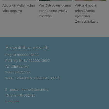
Atjaunos Melleņkalna
Pastāsti savas domas
Alūksnē notiks
ielas segumu
par Kopienu svētku
orientēšanās
iniciatīvu!
apmācība
Zemessardze...
Pašvaldības rekvizīti
Reģ. Nr.90000018622
PVN reģ. Nr. LV 90000018622
AS „SEB banka”
Kods: UNLALV2X
Konts: LV58 UNLA 0025 0041 3033 5
E – pasts – dome@aluksne.lv
Tālrunis – 64381496
E-adrese