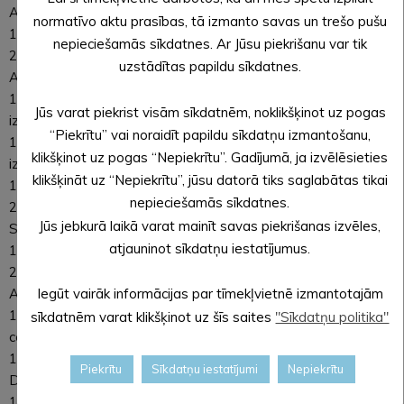
Alūksnes pirmsskolas izglītības iestādei “Sprīdītis””.
normatīvo aktu prasības, tā izmanto savas un trešo pušu
12. Par grozījumiem Alūksnes novada pašvaldības domes
nepieciešamās sīkdatnes. Ar Jūsu piekrišanu var tik
29.12.2022. lēmumā Nr.478 “Par amata vietām un atlīdzību
uzstādītas papildu sīkdatnes.
Alsviķu pirmsskolas izglītības iestādei “Saulīte””.
13. Par amata vietām un atlīdzību Jaunalūksnes pirmsskolas
Jūs varat piekrist visām sīkdatnēm, noklikšķinot uz pogas
izglītības iestādē “Pūcīte””.
“Piekrītu” vai noraidīt papildu sīkdatņu izmantošanu,
14. Par amata vietām un atlīdzību Malienas pirmsskolas
klikšķinot uz pogas “Nepiekrītu”. Gadījumā, ja izvēlēsieties
izglītības iestādē “Mazputniņš”.
klikšķināt uz “Nepiekrītu”, jūsu datorā tiks saglabātas tikai
15. Par grozījumiem Alūksnes novada pašvaldības domes
nepieciešamās sīkdatnes.
29.12.2022. lēmumā Nr.484 “Par amata vietām un atlīdzību
Jūs jebkurā laikā varat mainīt savas piekrišanas izvēles,
Strautiņu pamatskolā”.
atjauninot sīkdatņu iestatījumus.
16. Par grozījumiem Alūksnes novada pašvaldības domes
29.12.2022. lēmumā Nr.487 “Par amata vietām un atlīdzību
Alekseja Grāvīša Liepnas pamatskolai”.
Iegūt vairāk informācijas par tīmekļvietnē izmantotajām
17. Par amata vietām un atlīdzību Alūksnes Bērnu un jauniešu
sīkdatnēm varat klikšķinot uz šīs saites
"Sīkdatņu politika"
centrā.
18. Par amata vietām un atlīdzību Alūksnes novada
Piekrītu
Sīkdatņu iestatījumi
Nepiekrītu
Dzimtsarakstu nodaļai.
19. Par amata vietām un atlīdzību Alūksnes novada