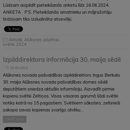
Lūdzam aizpildīt pieteikšanās anketu līdz 16.06.2024.
ANKETA P.S. Pieteikšanās amatnieku un mājražotāju
tirdziņam tiks izsludināta atsevišķi.
Aktuāli
,
Alūksnes pilsētas
svētki 2024
Izpilddirektora informācija 30. maija sēdē
30.05.2024
Alūksnes novada pašvaldības izpilddirektors Ingus Berkulis
30. maija Alūksnes novada pašvaldības domes sēdē
deputātiem sniedza aktuālo informāciju. Aizvadīti pirmie
kopienu svētki Zeltiņos. Visas vasaras garumā šādi svētki
notiks katrā no 15 pagastiem. Svētkiem sākoties, zeltinieši
sakopa savas kopienas svarīgo cilvēku…
LASĪT VISU