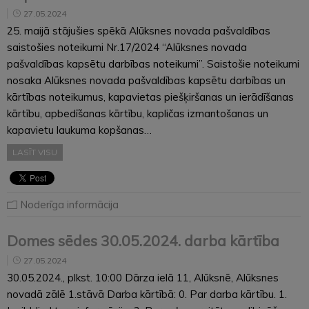
27.05.2024
25. maijā stājušies spēkā Alūksnes novada pašvaldības
saistošies noteikumi Nr.17/2024 “Alūksnes novada
pašvaldības kapsētu darbības noteikumi”. Saistošie noteikumi
nosaka Alūksnes novada pašvaldības kapsētu darbības un
kārtības noteikumus, kapavietas piešķiršanas un ierādīšanas
kārtību, apbedīšanas kārtību, kapličas izmantošanas un
kapavietu laukuma kopšanas…
LASĪT VISU
Noderīga informācija
Domes sēdes 30.05.2024. darba kārtība
27.05.2024
30.05.2024., plkst. 10:00 Dārza ielā 11, Alūksnē, Alūksnes
novadā zālē 1.stāvā Darba kārtībā: 0. Par darba kārtību. 1.