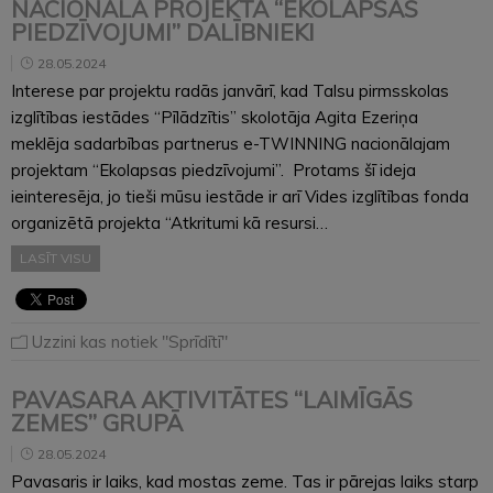
NACIONĀLĀ PROJEKTA “EKOLAPSAS
PIEDZĪVOJUMI” DALĪBNIEKI
28.05.2024
Interese par projektu radās janvārī, kad Talsu pirmsskolas
izglītības iestādes “Pīlādzītis” skolotāja Agita Ezeriņa
meklēja sadarbības partnerus e-TWINNING nacionālajam
projektam “Ekolapsas piedzīvojumi”. Protams šī ideja
ieinteresēja, jo tieši mūsu iestāde ir arī Vides izglītības fonda
organizētā projekta “Atkritumi kā resursi…
LASĪT VISU
Uzzini kas notiek "Sprīdītī"
PAVASARA AKTIVITĀTES “LAIMĪGĀS
ZEMES” GRUPĀ
28.05.2024
Pavasaris ir laiks, kad mostas zeme. Tas ir pārejas laiks starp