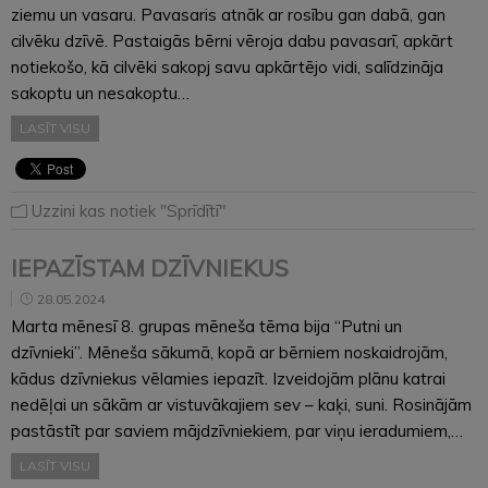
ziemu un vasaru. Pavasaris atnāk ar rosību gan dabā, gan
cilvēku dzīvē. Pastaigās bērni vēroja dabu pavasarī, apkārt
notiekošo, kā cilvēki sakopj savu apkārtējo vidi, salīdzināja
sakoptu un nesakoptu…
LASĪT VISU
Uzzini kas notiek "Sprīdītī"
IEPAZĪSTAM DZĪVNIEKUS
28.05.2024
Marta mēnesī 8. grupas mēneša tēma bija “Putni un
dzīvnieki”. Mēneša sākumā, kopā ar bērniem noskaidrojām,
kādus dzīvniekus vēlamies iepazīt. Izveidojām plānu katrai
nedēļai un sākām ar vistuvākajiem sev – kaķi, suni. Rosinājām
pastāstīt par saviem mājdzīvniekiem, par viņu ieradumiem,…
LASĪT VISU