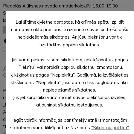
Piedalās Alūksnes novada amatierkolektīvi 16.00-19.00
Sadraudzības pēcpusdiena ar zaļumballes dančiem Svētku
laikā būs iespēja • iesaistīties aktīvās…
Lai šī tīmekļvietne darbotos, kā arī mēs spētu izpildīt
normatīvo aktu prasības, tā izmanto savas un trešo pušu
LASĪT VISU
nepieciešamās sīkdatnes. Ar Jūsu piekrišanu var tik
uzstādītas papildu sīkdatnes.
Aktuāli
Jūs varat piekrist visām sīkdatnēm, noklikšķinot uz pogas
Alūksnes ezera peldvietu ūdens kvalitāte
“Piekrītu” vai noraidīt papildu sīkdatņu izmantošanu,
atbilstoša
klikšķinot uz pogas “Nepiekrītu”. Gadījumā, ja izvēlēsieties
klikšķināt uz “Nepiekrītu”, jūsu datorā tiks saglabātas tikai
29.05.2024
nepieciešamās sīkdatnes.
Pēc pašvaldības iestādes “ALJA” pasūtījuma Pārtikas
Jūs jebkurā laikā varat mainīt savas piekrišanas izvēles,
drošības, dzīvnieku veselības un vides zinātniskais institūts
„BIOR” 23.05.2024. veica peldvietu ūdens kvalitātes kontroli
atjauninot sīkdatņu iestatījumus.
Alūksnes ezera peldēšanas vietās “Pilssala”, “Vējiņš”, “Zirgu
dzirdinātava”, “Kolberģa pludmale”, “Šūpalas”, “Spieķi”,
Iegūt vairāk informācijas par tīmekļvietnē izmantotajām
“Melnums”. Ūdens paraugu rezultāti liecina, ka rādītāji atbilst…
sīkdatnēm varat klikšķinot uz šīs saites
"Sīkdatņu politika"