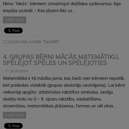
tēmu “Mežs” bērniem, izmantojot dažādus uzdevumus, bija
iespēja uzzināt – Kas jāņem līdz uz…
LASĪT VISU
Uzzini kas notiek "Sprīdītī"
4. GRUPAS BĒRNI MĀCĀS MATEMĀTIKU,
SPĒLĒJOT SPĒLES UN SPĒLĒJOTIES
28.05.2024
Matemātika ir tā mācību joma, kas bieži vien bērniem nepatīk,
bet padodas vislabāk (grupas skolotāju secinājums). Lai bērni
veiksmīgi apgūtu atbilstošos rakstītos simbolus, secīgu
skaitļu rindu no 0 – 9, ciparu rakstību, saskaitīšanu,
atņemšanu, matemātikas jēdzienus, formas un vēl citas…
LASĪT VISU