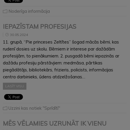
Noderīga informācija
IEPAZĪSTAM PROFESIJAS
30.05.2024
11. grupā, “Pie princeses Zeltītes” šogad mācās bērni, kas
rudenī dosies uz skolu. Bērniem ir interese par dažādām
profesijām, to pienākumiem. 2. pusgadā bērni iepazinās ar
dažādu profesiju pārstāvjiem: medmāsa, pārtikas
piegādātājs, bibliotekārs, frizieris, policists, informācijas
centra darbinieks, ūdens atdzelžošanas…
LASĪT VISU
Uzzini kas notiek "Sprīdītī"
MĒS VĒLAMIES UZRUNĀT IK VIENU