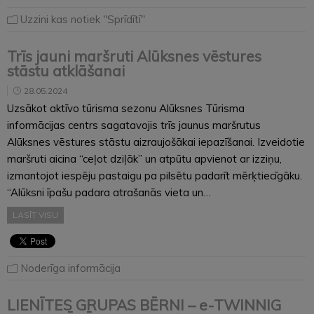
Uzzini kas notiek "Sprīdītī"
Trīs jauni maršruti Alūksnes vēstures
stāstu atklāšanai
28.05.2024
Uzsākot aktīvo tūrisma sezonu Alūksnes Tūrisma
informācijas centrs sagatavojis trīs jaunus maršrutus
Alūksnes vēstures stāstu aizraujošākai iepazīšanai. Izveidotie
maršruti aicina “ceļot dziļāk” un atpūtu apvienot ar izziņu,
izmantojot iespēju pastaigu pa pilsētu padarīt mērķtiecīgāku.
“Alūksni īpašu padara atrašanās vieta un…
LASĪT VISU
Noderīga informācija
LIENĪTES GRUPAS BĒRNI – e-TWINNIG