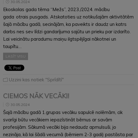
30.05.2024
Ekoskolas gada tēma “Mežs”, 2023./2024. mācību
gada otrais pusgads. Atskatoties uz notikušajām aktivitātēm
šajā mācību gadā, secinājām, ka paveikts ir daudz un katrs
darbs nes sev līdzi gandarījuma sajūtu un prieku par izdarīto.
Lai veicinātu paradumu maiņu ilgtspējīgai nākotnei un
taupītu…
LASĪT VISU
Uzzini kas notiek "Sprīdītī"
CIEMOS NĀK VECĀKI!
30.05.2024
Šajā mācību gadā 1.grupas vecāku sapulcē nolēmām, cik
svarīgi būtu vecākiem iepazīstināt bērnus ar savām
profesijām. Sākumā vecāki bija nedaudz apmulsuši, jo
nezināja, kā lai šādā vecumā (bērniem 2-3 gadi) pastāsta par