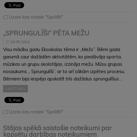
Uzzini kas notiek "Sprīdītī"
„SPRUNGULĪŠI” PĒTA MEŽU
28.05.2024
Visu mācību gadu Ekoskolas tēma ir „Mežs”. Bērni gada
garumā caur dažādām aktivitātēm, ko piedāvāja sporta,
mūzikas un grupu skolotājas, izzināja mežu. Mūsu grupas
nosaukums „ Sprungulīši”, ar to arī sākām izpētes procesu.
Bērniem bija iespēja apskatīt trīs dažādus sprungulīšus…
LASĪT VISU
Uzzini kas notiek "Sprīdītī"
Stājas spēkā saistošie noteikumi par
kapsētu darbības noteikumiem