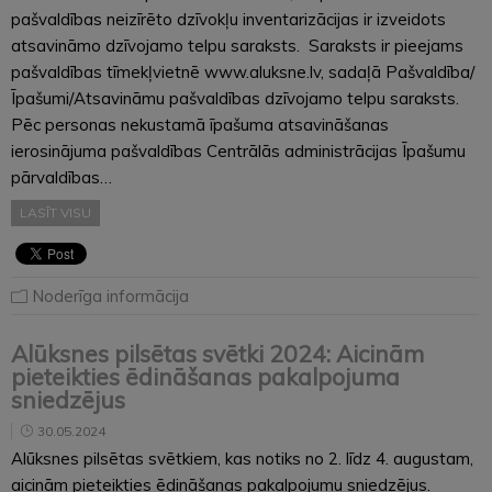
pašvaldības neizīrēto dzīvokļu inventarizācijas ir izveidots
atsavināmo dzīvojamo telpu saraksts. Saraksts ir pieejams
pašvaldības tīmekļvietnē www.aluksne.lv, sadaļā Pašvaldība/
Īpašumi/Atsavināmu pašvaldības dzīvojamo telpu saraksts.
Pēc personas nekustamā īpašuma atsavināšanas
ierosinājuma pašvaldības Centrālās administrācijas Īpašumu
pārvaldības…
LASĪT VISU
Noderīga informācija
Alūksnes pilsētas svētki 2024: Aicinām
pieteikties ēdināšanas pakalpojuma
sniedzējus
30.05.2024
Alūksnes pilsētas svētkiem, kas notiks no 2. līdz 4. augustam,
aicinām pieteikties ēdināšanas pakalpojumu sniedzējus.