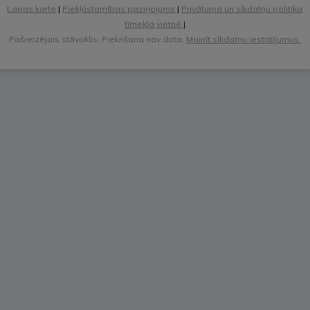
Lapas karte
|
Piekļūstamības paziņojums
|
Privātuma un sīkdatņu politika
tīmekļa vietnē
|
Pašreizējais stāvoklis: Piekrišana nav dota.
Mainīt sīkdatņu iestatījumus.