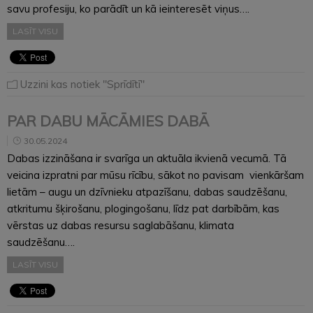
savu profesiju, ko parādīt un kā ieinteresēt viņus….
LASĪT VISU
Uzzini kas notiek "Sprīdītī"
PAR DABU MĀCĀMIES DABĀ
30.05.2024
Dabas izzināšana ir svarīga un aktuāla ikvienā vecumā. Tā
veicina izpratni par mūsu rīcību, sākot no pavisam vienkāršam
lietām – augu un dzīvnieku atpazīšanu, dabas saudzēšanu,
atkritumu šķirošanu, plogingošanu, līdz pat darbībām, kas
vērstas uz dabas resursu saglabāšanu, klimata
saudzēšanu….
LASĪT VISU