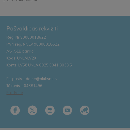
Pašvaldības rekvizīti
Reģ. Nr.90000018622
PVN reģ. Nr. LV 90000018622
AS „SEB banka”
Kods: UNLALV2X
Konts: LV58 UNLA 0025 0041 3033 5
E – pasts – dome@aluksne.lv
Tālrunis – 64381496
E-adrese