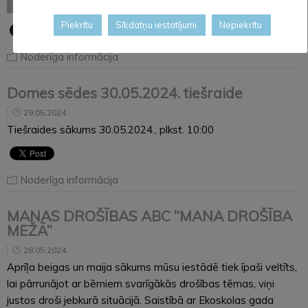
LASĪT VISU
Piekrītu
Sīkdatņu iestatījumi
Nepiekrītu
Noderīga informācija
Domes sēdes 30.05.2024. tiešraide
29.05.2024
Tiešraides sākums 30.05.2024., plkst. 10:00
Noderīga informācija
MANAS DROŠĪBAS ABC “MANA DROŠĪBA
MEŽĀ”
28.05.2024
Aprīļa beigas un maija sākums mūsu iestādē tiek īpaši veltīts,
lai pārrunājot ar bērniem svarīgākās drošības tēmas, viņi
justos droši jebkurā situācijā. Saistībā ar Ekoskolas gada