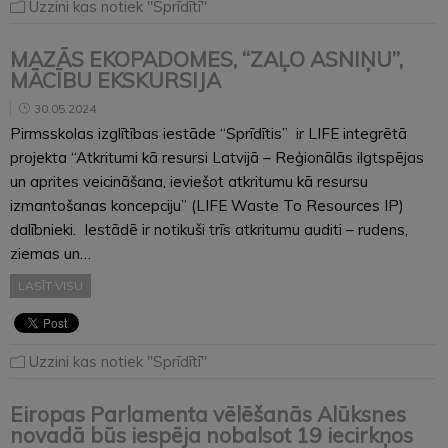
Uzzini kas notiek "Sprīdītī"
MAZĀS EKOPADOMES, “ZAĻO ASNIŅU”,
MĀCĪBU EKSKURSIJA
30.05.2024
Pirmsskolas izglītības iestāde “Sprīdītis” ir LIFE integrētā
projekta “Atkritumi kā resursi Latvijā – Reģionālās ilgtspējas
un aprites veicināšana, ieviešot atkritumu kā resursu
izmantošanas koncepciju” (LIFE Waste To Resources IP)
dalībnieki. Iestādē ir notikuši trīs atkritumu auditi – rudens,
ziemas un…
LASĪT VISU
Uzzini kas notiek "Sprīdītī"
Eiropas Parlamenta vēlēšanās Alūksnes
novadā būs iespēja nobalsot 19 iecirkņos