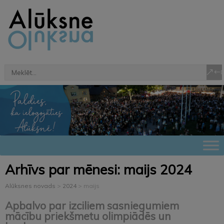
Arhīvs par mēnesi:
maijs 2024
Alūksnes novads
>
2024
>
maijs
Apbalvo par izciliem sasniegumiem
mācību priekšmetu olimpiādēs un