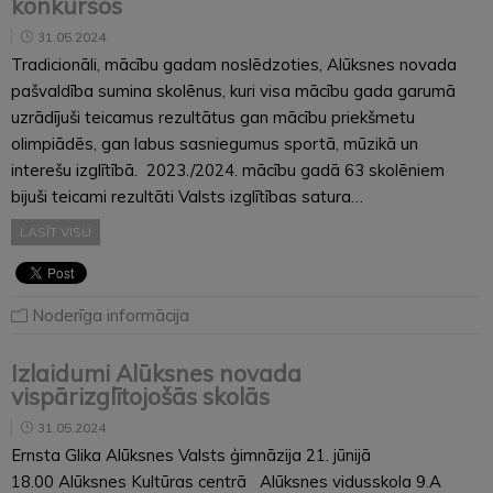
konkursos
31.05.2024
Tradicionāli, mācību gadam noslēdzoties, Alūksnes novada
pašvaldība sumina skolēnus, kuri visa mācību gada garumā
uzrādījuši teicamus rezultātus gan mācību priekšmetu
olimpiādēs, gan labus sasniegumus sportā, mūzikā un
interešu izglītībā. 2023./2024. mācību gadā 63 skolēniem
bijuši teicami rezultāti Valsts izglītības satura…
LASĪT VISU
Noderīga informācija
Izlaidumi Alūksnes novada
vispārizglītojošās skolās
31.05.2024
Ernsta Glika Alūksnes Valsts ģimnāzija 21. jūnijā
18.00 Alūksnes Kultūras centrā Alūksnes vidusskola 9.A