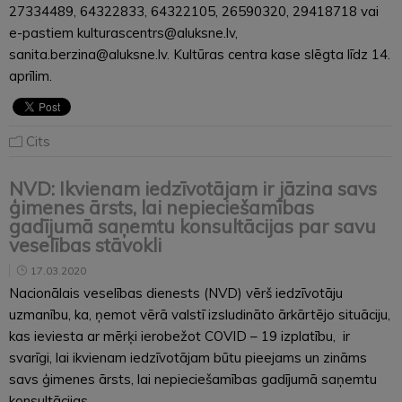
27334489, 64322833, 64322105, 26590320, 29418718 vai
e-pastiem kulturascentrs@aluksne.lv,
sanita.berzina@aluksne.lv. Kultūras centra kase slēgta līdz 14.
aprīlim.
Cits
NVD: Ikvienam iedzīvotājam ir jāzina savs
ģimenes ārsts, lai nepieciešamības
gadījumā saņemtu konsultācijas par savu
veselības stāvokli
17.03.2020
Nacionālais veselības dienests (NVD) vērš iedzīvotāju
uzmanību, ka, ņemot vērā valstī izsludināto ārkārtējo situāciju,
kas ieviesta ar mērķi ierobežot COVID – 19 izplatību, ir
svarīgi, lai ikvienam iedzīvotājam būtu pieejams un zināms
savs ģimenes ārsts, lai nepieciešamības gadījumā saņemtu
konsultācijas…