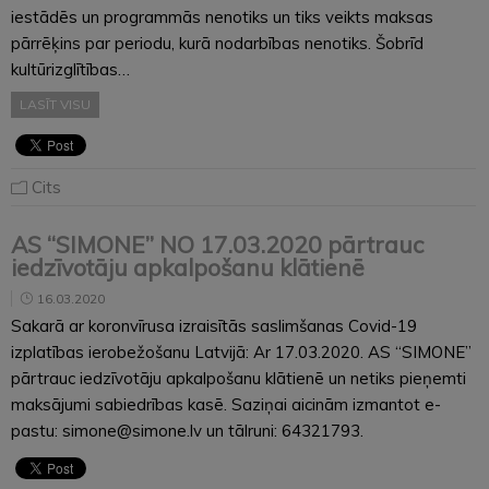
iestādēs un programmās nenotiks un tiks veikts maksas
pārrēķins par periodu, kurā nodarbības nenotiks. Šobrīd
kultūrizglītības…
LASĪT VISU
Cits
AS “SIMONE” NO 17.03.2020 pārtrauc
iedzīvotāju apkalpošanu klātienē
16.03.2020
Sakarā ar koronvīrusa izraisītās saslimšanas Covid-19
izplatības ierobežošanu Latvijā: Ar 17.03.2020. AS “SIMONE”
pārtrauc iedzīvotāju apkalpošanu klātienē un netiks pieņemti
maksājumi sabiedrības kasē. Saziņai aicinām izmantot e-
pastu: simone@simone.lv un tālruni: 64321793.