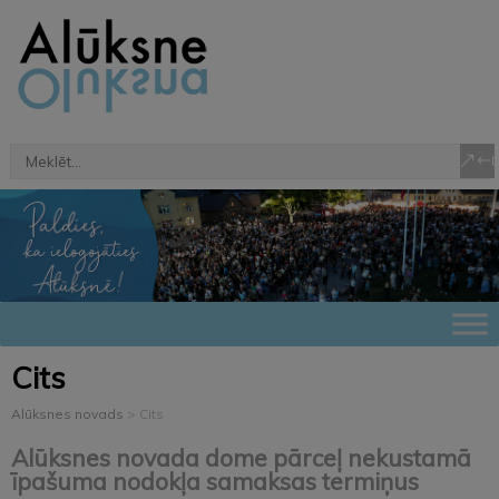
Cits
Alūksnes novads
>
Cits
Alūksnes novada dome pārceļ nekustamā
īpašuma nodokļa samaksas termiņus