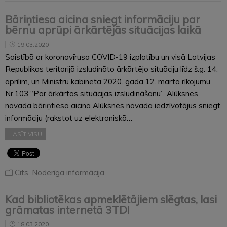
Bāriņtiesa aicina sniegt informāciju par
bērnu aprūpi ārkārtējās situācijas laikā
19.03.2020
Saistībā ar koronavīrusa COVID-19 izplatību un visā Latvijas
Republikas teritorijā izsludināto ārkārtējo situāciju līdz š.g. 14.
aprīlim, un Ministru kabineta 2020. gada 12. marta rīkojumu
Nr.103 “Par ārkārtas situācijas izsludināšanu”, Alūksnes
novada bāriņtiesa aicina Alūksnes novada iedzīvotājus sniegt
informāciju (rakstot uz elektroniskā…
LASĪT VISU
Cits
,
Noderīga informācija
Kad bibliotēkas apmeklētājiem slēgtas, lasi
grāmatas internetā 3TD!
18.03.2020