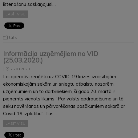
īstenošanu saskaņojusi…
LASĪT VISU
Cits
Informācija uzņēmējiem no VID
(25.03.2020.)
25.03.2020
Lai operatīvi reaģētu uz COVID-19 krīzes izraisītajām
ekonomiskajām sekām un sniegtu atbalstu nozarēm,
uzņēmumiem un to darbiniekiem, šī gada 20. martā ir
pieņemts vienots likums “Par valsts apdraudējuma un tā
seku novēršanas un pārvarēšanas pasākumiem sakarā ar
Covid-19 izplatību“. Tas…
LASĪT VISU