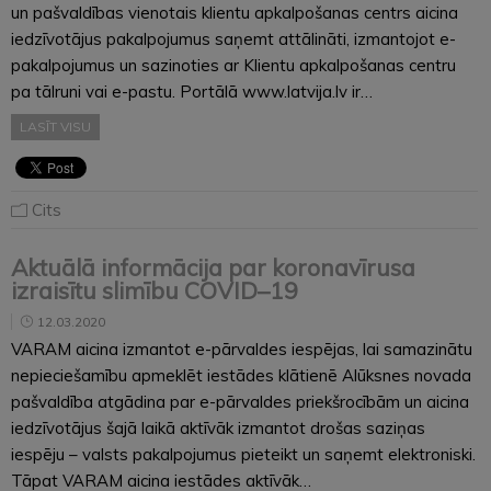
un pašvaldības vienotais klientu apkalpošanas centrs aicina
iedzīvotājus pakalpojumus saņemt attālināti, izmantojot e-
pakalpojumus un sazinoties ar Klientu apkalpošanas centru
pa tālruni vai e-pastu. Portālā www.latvija.lv ir…
LASĪT VISU
Cits
Aktuālā informācija par koronavīrusa
izraisītu slimību COVID–19
12.03.2020
VARAM aicina izmantot e-pārvaldes iespējas, lai samazinātu
nepieciešamību apmeklēt iestādes klātienē Alūksnes novada
pašvaldība atgādina par e-pārvaldes priekšrocībām un aicina
iedzīvotājus šajā laikā aktīvāk izmantot drošas saziņas
iespēju – valsts pakalpojumus pieteikt un saņemt elektroniski.
Tāpat VARAM aicina iestādes aktīvāk…