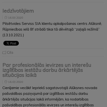
Iedzīvotājiem
16.03.2020
Pilsētvides Serviss SIA klientu apkalpošanas centrs Alūksnē,
Rūpniecības ielā 8f strādā tikai tā dēvētajā “zaļajā režīmā”
(13.10.2021.)
Cits
Par profesionālās ievirzes un interešu
izglītības iestāžu darbu ārkārtējās
situācijas laikā
16.03.2020
Cienījamie vecāki! Iepriekš sagatavotajā Alūksnes novada
pašvaldības paziņojumā par izglītības iestāžu darbu
ārkārtējās situācijas laikā informējām, ka nodarbības
pašvaldības profesionālās ievirzes un interešu izglītības