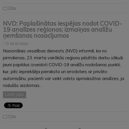
Cits
NVD: Paplašinātas iespējas nodot COVID-
19 analīzes reģionos; izmaiņas analīžu
ņemšanas nosacījumos
25.03.2020
Nacionālais veselības dienests (NVD) informē, ka no
pirmdienas, 23. marta vairākās reģionu pilsētās darbu sākuši
jauni papildus izveidoti COVID-19 analīžu nodošanas punkti,
kur, pēc iepriekšēja pieraksta un ierodoties ar privāto
automašīnu, pacienti var veikt valsts apmaksātas analīzes, ja
radušās aizdomas…
LASĪT VISU
Cits