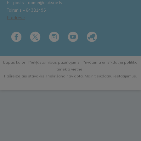
E – pasts – dome@aluksne.lv
Tālrunis – 64381496
E-adrese
Lapas karte
|
Piekļūstamības paziņojums
|
Privātuma un sīkdatņu politika
tīmekļa vietnē
|
Pašreizējais stāvoklis: Piekrišana nav dota.
Mainīt sīkdatņu iestatījumus.