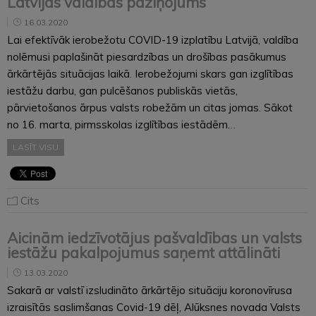
Latvijas valdības paziņojums
16.03.2020
Lai efektīvāk ierobežotu COVID-19 izplatību Latvijā, valdība
nolēmusi paplašināt piesardzības un drošības pasākumus
ārkārtējās situācijas laikā. Ierobežojumi skars gan izglītības
iestāžu darbu, gan pulcēšanos publiskās vietās,
pārvietošanos ārpus valsts robežām un citas jomas. Sākot
no 16. marta, pirmsskolas izglītības iestādēm…
LASĪT VISU
Cits
Aicinām iedzīvotājus pašvaldības un valsts
iestāžu pakalpojumus saņemt attālināti
13.03.2020
Sakarā ar valstī izsludināto ārkārtējo situāciju koronovīrusa
izraisītās saslimšanas Covid-19 dēļ, Alūksnes novada Valsts