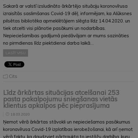
Sakarā ar valstī izsludināto ārkārtējo situāciju koronovīrusa
izraisītās saslimšanas Covid-19 dēļ, informējam, ka Alūksnes
pilsētas bibliotēka apmeklētājiem slēgta līdz 14.04.2020. un
tiek atcelti visi plānotie pasākumi un nodarbības.
Nepieciešamības gadījumā piedāvājam ar mums sazināties
no pirmdienas līdz piektdienai darba laikā…
LASĪT VISU
Cits
Līdz ārkārtas situācijas atcelšanai 253
pasta pakalpojumu sniegšanas vietās
klientus apkalpos pēc pieprasījuma
18.03.2020
Ņemot vērā ārkārtas stāvokli un nepieciešamos pasākumus
koronavīrusa Covid-19 izplatības ierobežošanai, kā arī ņemot
vērā faktu, ka daudzviet pārtraukta to iestāžu darbība, kuru