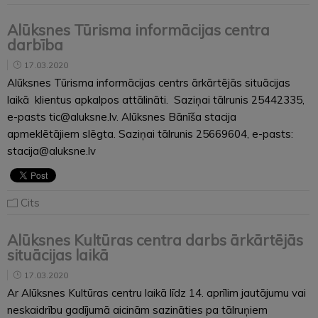
Alūksnes Tūrisma informācijas centra
darbība
17.03.2020
Alūksnes Tūrisma informācijas centrs ārkārtējās situācijas
laikā klientus apkalpos attālināti. Saziņai tālrunis 25442335,
e-pasts tic@aluksne.lv. Alūksnes Bānīša stacija
apmeklētājiem slēgta. Saziņai tālrunis 25669604, e-pasts:
stacija@aluksne.lv
Cits
Alūksnes Kultūras centra darbs ārkārtējās
situācijas laikā
17.03.2020
Ar Alūksnes Kultūras centru laikā līdz 14. aprīlim jautājumu vai
neskaidrību gadījumā aicinām sazināties pa tālruņiem