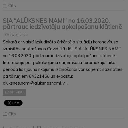
Cits
SIA “ALŪKSNES NAMI” no 16.03.2020.
pārtrauc iedzīvotāju apkalpošanu klātienē
16.03.2020
Sakarā ar valstī izsludināto ārkārtējo situāciju koronovīrusa
izraisītās saslimšanas Covid-19 dēļ: SIA “ALŪKSNES NAMI”
no 16.03.2020. pārtrauc iedzīvotāju apkalpošanu klātienē.
Informāciju par pakalpojumu saņemšanu turpmākajā laika
periodā līdz jaunu rīkojumu izziņošanai var saņemt sazinoties
pa tālruņiem 64321456 un e-pastu:
aluksnes.nami@aluksnesnami.lv…
LASĪT VISU
Cits