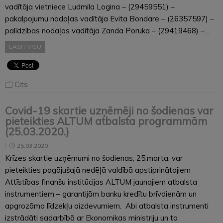
vadītāja vietniece Ludmila Logina – (29459551) –
pakalpojumu nodaļas vadītāja Evita Bondare – (26357597) –
palīdzības nodaļas vadītāja Zanda Poruka – (29419468) –…
LASĪT VISU
Cits
Covid-19 skartie uzņēmēji no šodienas var
pieteikties ALTUM atbalsta programmām
(25.03.2020.)
25.03.2020
Krīzes skartie uzņēmumi no šodienas, 25.marta, var
pieteikties pagājušajā nedēļā valdībā apstiprinātajiem
Attīstības finanšu institūcijas ALTUM jaunajiem atbalsta
instrumentiem – garantijām banku kredītu brīvdienām un
apgrozāmo līdzekļu aizdevumiem. Abi atbalsta instrumenti
izstrādāti sadarbībā ar Ekonomikas ministriju un to