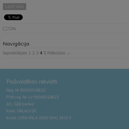
LASĪT VISU
Cits
Navigācija
Iepriekšējais
1
2
3
4
5
Nākošais →
Pašvaldības rekvizīti
Reģ. Nr.90000018622
PVN reģ. Nr. LV 90000018622
AS „SEB banka”
Kods: UNLALV2X
Konts: LV58 UNLA 0025 0041 3033 5