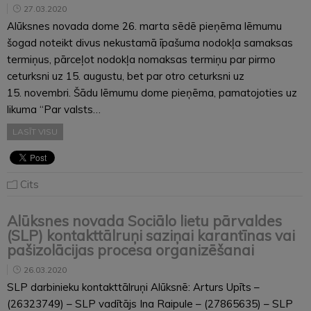
27.03.2020
Alūksnes novada dome 26. marta sēdē pieņēma lēmumu
šogad noteikt divus nekustamā īpašuma nodokļa samaksas
termiņus, pārceļot nodokļa nomaksas termiņu par pirmo
ceturksni uz 15. augustu, bet par otro ceturksni uz
15. novembri. Šādu lēmumu dome pieņēma, pamatojoties uz
likuma “Par valsts…
LASĪT VISU
Cits
Alūksnes novada Sociālo lietu pārvaldes
(SLP) kontakttālruņi saziņai karantīnas vai
pašizolācijas procesa organizēšanai
26.03.2020
SLP darbinieku kontakttālruņi Alūksnē: Arturs Upīts –
(26323749) – SLP vadītājs Ina Raipule – (27865635) – SLP