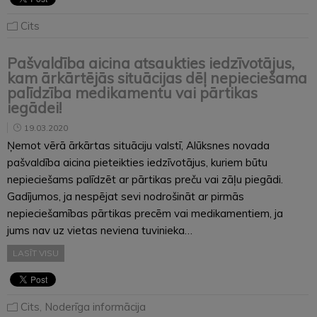
Cits
Pašvaldība aicina atsaukties iedzīvotājus,
kam ārkārtējās situācijas dēļ nepieciešama
palīdzība medikamentu vai pārtikas
iegādei!
19.03.2020
Ņemot vērā ārkārtas situāciju valstī, Alūksnes novada
pašvaldība aicina pieteikties iedzīvotājus, kuriem būtu
nepieciešams palīdzēt ar pārtikas preču vai zāļu piegādi.
Gadījumos, ja nespējat sevi nodrošināt ar pirmās
nepieciešamības pārtikas precēm vai medikamentiem, ja
jums nav uz vietas neviena tuvinieka…
LASĪT VISU
Cits
,
Noderīga informācija