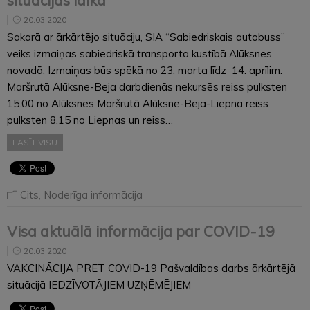
20.03.2020
Sakarā ar ārkārtējo situāciju, SIA “Sabiedriskais autobuss”
veiks izmaiņas sabiedriskā transporta kustībā Alūksnes
novadā. Izmaiņas būs spēkā no 23. marta līdz 14. aprīlim.
Maršrutā Alūksne-Beja darbdienās nekursēs reiss pulksten
15.00 no Alūksnes Maršrutā Alūksne-Beja-Liepna reiss
pulksten 8.15 no Liepnas un reiss…
LASĪT VISU
Cits
,
Noderīga informācija
Visa aktuālā informācija par COVID-19
20.03.2020
VAKCINĀCIJA PRET COVID-19 Pašvaldības darbs ārkārtējā
situācijā IEDZĪVOTĀJIEM UZŅĒMĒJIEM