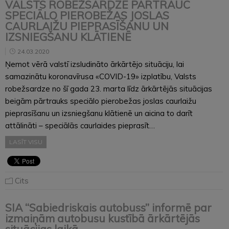
VALSTS ROBEŽSARDZE PĀRTRAUC
SPECIĀLO PIEROBEŽAS JOSLAS
CAURLAIŽU PIEPRASĪŠANU UN
IZSNIEGŠANU KLĀTIENĒ
24.03.2020
Ņemot vērā valstī izsludināto ārkārtējo situāciju, lai
samazinātu koronavīrusa «COVID-19» izplatību, Valsts
robežsardze no šī gada 23. marta līdz ārkārtējās situācijas
beigām pārtrauks speciālo pierobežas joslas caurlaižu
pieprasīšanu un izsniegšanu klātienē un aicina to darīt
attālināti – speciālās caurlaides pieprasīt…
LASĪT VISU
Cits
SIA “Sabiedriskais autobuss” informē par
izmaiņām autobusu kustībā ārkārtējās
situācijas laikā