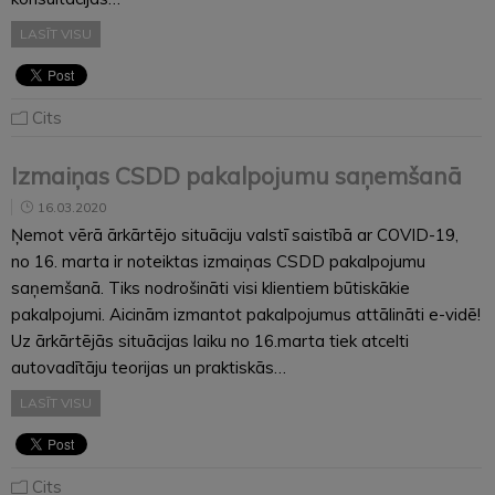
LASĪT VISU
Cits
Izmaiņas CSDD pakalpojumu saņemšanā
16.03.2020
Ņemot vērā ārkārtējo situāciju valstī saistībā ar COVID-19,
no 16. marta ir noteiktas izmaiņas CSDD pakalpojumu
saņemšanā. Tiks nodrošināti visi klientiem būtiskākie
pakalpojumi. Aicinām izmantot pakalpojumus attālināti e-vidē!
Uz ārkārtējās situācijas laiku no 16.marta tiek atcelti
autovadītāju teorijas un praktiskās…
LASĪT VISU
Cits