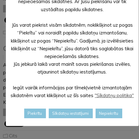
nepieciešamās sīkdatnes. Ar Jūsu piekrišanu var tik
LASĪT VISU
uzstādītas papildu sīkdatnes.
Jūs varat piekrist visām sīkdatnēm, noklikšķinot uz pogas
Cits
“Piekrītu” vai noraidīt papildu sīkdatņu izmantošanu,
klikšķinot uz pogas “Nepiekrītu”. Gadījumā, ja izvēlēsieties
COVID-19: Robežšķērsotāju ievērībai
klikšķināt uz “Nepiekrītu”, jūsu datorā tiks saglabātas tikai
nepieciešamās sīkdatnes.
17.03.2020
Jūs jebkurā laikā varat mainīt savas piekrišanas izvēles,
Ar šā gada 17. martu ir pārtraukti starptautiskie pasažieru
atjauninot sīkdatņu iestatījumus.
pārvadājumi caur lidostām, ostām, ar autobusiem un
dzelzceļa transportu, tāpat ir aizliegta personu
pārvietošanās caur sauszemes robežšķērsošanas vietām uz
Iegūt vairāk informācijas par tīmekļvietnē izmantotajām
Eiropas Savienības ārējās robežas, tas ir, uz Latvijas –
sīkdatnēm varat klikšķinot uz šīs saites
"Sīkdatņu politika"
Krievijas un Latvijas…
LASĪT VISU
Piekrītu
Sīkdatņu iestatījumi
Nepiekrītu
Cits