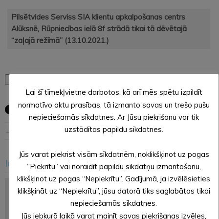
Pilsētvides Serviss SIA klientu apkalpošanas centrs
Alūksnē, Rūpniecības ielā 8f
strādā tikai tā dēvētajā
“zaļajā režīmā” (13.10.2021.)
Arhīvs
Lai šī tīmekļvietne darbotos, kā arī mēs spētu izpildīt
normatīvo aktu prasības, tā izmanto savas un trešo pušu
nepieciešamās sīkdatnes. Ar Jūsu piekrišanu var tik
uzstādītas papildu sīkdatnes.
← Iepriekšējā ziņa
Nākošā ziņa →
Jūs varat piekrist visām sīkdatnēm, noklikšķinot uz pogas
Iesakām arī šo
“Piekrītu” vai noraidīt papildu sīkdatņu izmantošanu,
<
>
klikšķinot uz pogas “Nepiekrītu”. Gadījumā, ja izvēlēsieties
klikšķināt uz “Nepiekrītu”, jūsu datorā tiks saglabātas tikai
nepieciešamās sīkdatnes.
Jūs jebkurā laikā varat mainīt savas piekrišanas izvēles,