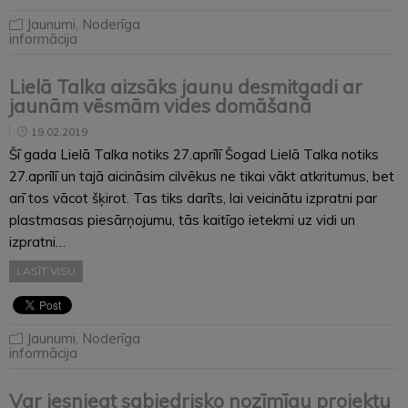
Jaunumi
,
Noderīga
informācija
Lielā Talka aizsāks jaunu desmitgadi ar
jaunām vēsmām vides domāšanā
19.02.2019
Šī gada Lielā Talka notiks 27.aprīlī Šogad Lielā Talka notiks
27.aprīlī un tajā aicināsim cilvēkus ne tikai vākt atkritumus, bet
arī tos vācot šķirot. Tas tiks darīts, lai veicinātu izpratni par
plastmasas piesārņojumu, tās kaitīgo ietekmi uz vidi un
izpratni…
LASĪT VISU
Jaunumi
,
Noderīga
informācija
Var iesniegt sabiedrisko nozīmīgu projektu