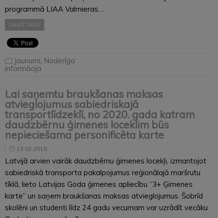
programmā LIAA Valmieras…
LASĪT VISU
Jaunumi
,
Noderīga
informācija
Lai saņemtu braukšanas maksas
atvieglojumus sabiedriskajā
transportlīdzeklī, no 2020. gada katram
daudzbērnu ģimenes loceklim būs
nepieciešama personificēta karte
13.02.2019
Latvijā arvien vairāk daudzbērnu ģimenes locekļi, izmantojot
sabiedriskā transporta pakalpojumus reģionālajā maršrutu
tīklā, lieto Latvijas Goda ģimenes apliecību “3+ Ģimenes
karte” un saņem braukšanas maksas atvieglojumus. Šobrīd
skolēni un studenti līdz 24 gadu vecumam var uzrādīt vecāku