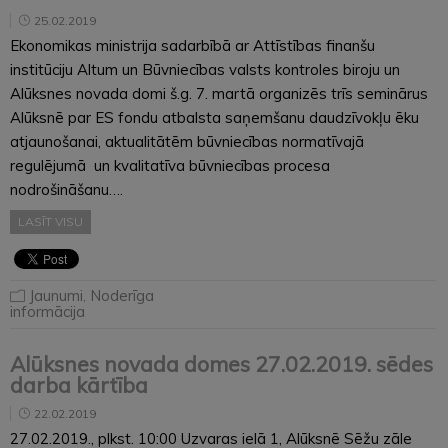
25.02.2019
Ekonomikas ministrija sadarbībā ar Attīstības finanšu
institūciju Altum un Būvniecības valsts kontroles biroju un
Alūksnes novada domi š.g. 7. martā organizēs trīs seminārus
Alūksnē par ES fondu atbalsta saņemšanu daudzīvokļu ēku
atjaunošanai, aktualitātēm būvniecības normatīvajā
regulējumā un kvalitatīva būvniecības procesa
nodrošināšanu….
LASĪT VISU
Jaunumi
,
Noderīga
informācija
Alūksnes novada domes 27.02.2019. sēdes
darba kārtība
22.02.2019
27.02.2019., plkst. 10:00 Uzvaras ielā 1, Alūksnē Sēžu zāle