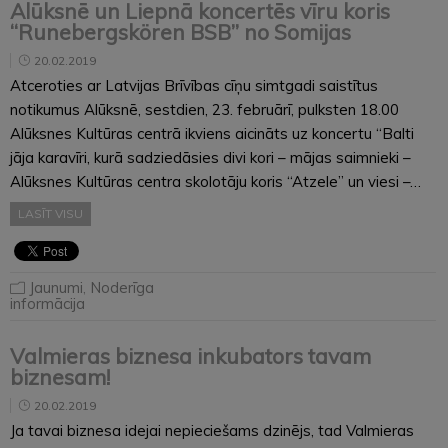
Alūksnē un Liepnā koncertēs vīru koris
“Runebergskören BSB” no Somijas
20.02.2019
Atceroties ar Latvijas Brīvības cīņu simtgadi saistītus
notikumus Alūksnē, sestdien, 23. februārī, pulksten 18.00
Alūksnes Kultūras centrā ikviens aicināts uz koncertu “Balti
jāja karavīri, kurā sadziedāsies divi kori – mājas saimnieki –
Alūksnes Kultūras centra skolotāju koris “Atzele” un viesi –…
LASĪT VISU
Jaunumi
,
Noderīga
informācija
Valmieras biznesa inkubators tavam
biznesam!
20.02.2019
Ja tavai biznesa idejai nepieciešams dzinējs, tad Valmieras