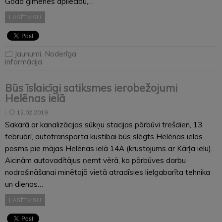
Goda ģimenes apliecību,…
LASĪT VISU
Jaunumi
,
Noderīga
informācija
Būs īslaicīgi satiksmes ierobežojumi
Helēnas ielā
12.02.2019
Sakarā ar kanalizācijas sūkņu stacijas pārbūvi trešdien, 13.
februārī, autotransporta kustībai būs slēgts Helēnas ielas
posms pie mājas Helēnas ielā 14A (krustojums ar Kārļa ielu).
Aicinām autovadītājus ņemt vērā, ka pārbūves darbu
nodrošināšanai minētajā vietā atradīsies lielgabarīta tehnika
un dienas…
LASĪT VISU