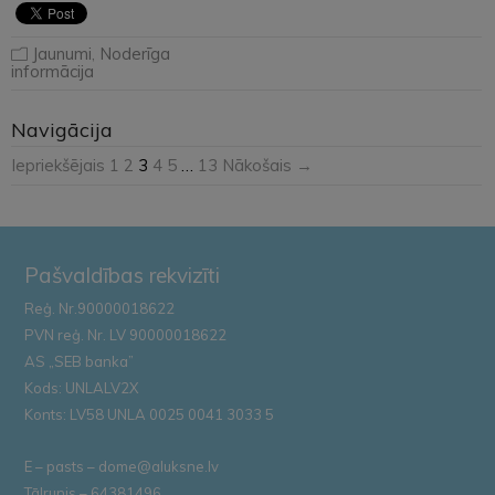
Jaunumi
,
Noderīga
informācija
Navigācija
Iepriekšējais
1
2
3
4
5
…
13
Nākošais →
Pašvaldības rekvizīti
Reģ. Nr.90000018622
PVN reģ. Nr. LV 90000018622
AS „SEB banka”
Kods: UNLALV2X
Konts: LV58 UNLA 0025 0041 3033 5
E – pasts – dome@aluksne.lv
Tālrunis – 64381496