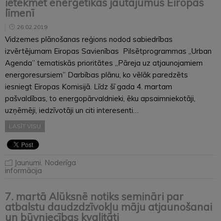
ietekmēt enerģētikas jautājumus Eiropas
līmenī
26.02.2019
Vidzemes plānošanas reģions nodod sabiedrības
izvērtējumam Eiropas Savienības Pilsētprogrammas „Urban
Agenda” tematiskās prioritātes „Pāreja uz atjaunojamiem
energoresursiem” Darbības plānu, ko vēlāk paredzēts
iesniegt Eiropas Komisijā. Līdz šī gada 4. martam
pašvaldības, to energopārvaldnieki, ēku apsaimniekotāji,
uzņēmēji, iedzīvotāji un citi interesenti…
LASĪT VISU
Jaunumi
,
Noderīga
informācija
7. martā Alūksnē notiks semināri par
atbalstu daudzdzīvokļu māju atjaunošanai
un būvniecības kvalitāti