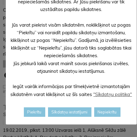
nepieciešamās sīkdatnes. Ar Jūsu piekrišanu var tik
18.02.2019
uzstādītas papildu sīkdatnes.
Ceturtdien, 21. februārī, Alūksnes novada Veclaicenes
pagastā tautas namu un muzeju darbinieki pulcēsies
seminārā “Latvijas-Igaunijas pierobežas kultūru kopība un
Jūs varat piekrist visām sīkdatnēm, noklikšķinot uz pogas
savdabība”. Tas veltīts Alūksnes novada desmitgadei un
“Piekrītu” vai noraidīt papildu sīkdatņu izmantošanu,
Igaunijas Republikas 101. jubilejai, akcentējot pārrobežas
klikšķinot uz pogas “Nepiekrītu”. Gadījumā, ja izvēlēsieties
sadarbības ietekmi uz abu valstu kultūrvidi. Seminārā, ko
klikšķināt uz “Nepiekrītu”, jūsu datorā tiks saglabātas tikai
rīko…
nepieciešamās sīkdatnes.
Jūs jebkurā laikā varat mainīt savas piekrišanas izvēles,
LASĪT VISU
atjauninot sīkdatņu iestatījumus.
Jaunumi
,
Noderīga
Iegūt vairāk informācijas par tīmekļvietnē izmantotajām
informācija
sīkdatnēm varat klikšķinot uz šīs saites
"Sīkdatņu politika"
Tautsaimniecības komitejas 19.02.2019
Piekrītu
Sīkdatņu iestatījumi
Nepiekrītu
sēdes darba kārtība
15.02.2019
19.02.2019., plkst. 13:00 Uzvaras ielā 1, Alūksnē Sēžu zālē