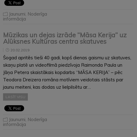
Jaunumi
,
Noderīga
informācija
Mūzikas un dejas izrāde “Māsa Kerija” uz
Alūksnes Kultūras centra skatuves
20.02.2019
Šogad apritēs tieši 40 gadi, kopš dienas gaismu uz skatuves,
skaņu platē un videofilmā piedzīvoja Raimonda Paula un
Jāņa Petera skaistākais kopdarbs “MĀSA KERIJA” – pēc
Teodora Dreizera romāna motīviem veidotais stāsts par
jaunu meiteni, kas dodas uz lielpilsētu ar…
LASĪT VISU
Jaunumi
,
Noderīga
informācija