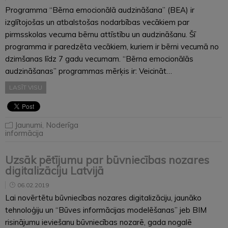
Programma “Bērna emocionālā audzināšana” (BEA) ir
izglītojošas un atbalstošas nodarbības vecākiem par
pirmsskolas vecuma bērnu attīstību un audzināšanu. Šī
programma ir paredzēta vecākiem, kuriem ir bērni vecumā no
dzimšanas līdz 7 gadu vecumam. “Bērna emocionālās
audzināšanas” programmas mērķis ir: Veicināt…
LASĪT VISU
Jaunumi
,
Noderīga
informācija
Uzsāk pētījumu par būvniecības nozares
digitalizāciju Latvijā
06.02.2019
Lai novērtētu būvniecības nozares digitalizāciju, jaunāko
tehnoloģiju un “Būves informācijas modelēšanas” jeb BIM
risinājumu ieviešanu būvniecības nozarē, gada nogalē