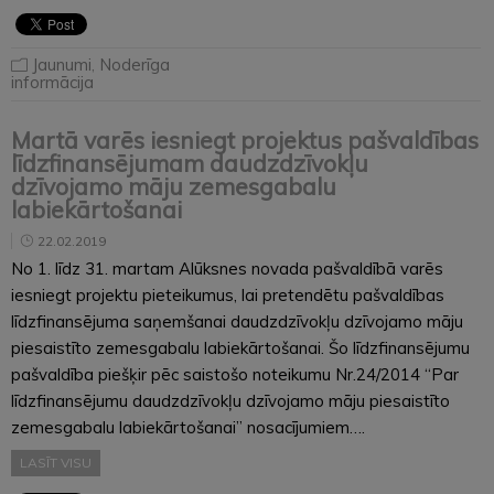
Jaunumi
,
Noderīga
informācija
Martā varēs iesniegt projektus pašvaldības
līdzfinansējumam daudzdzīvokļu
dzīvojamo māju zemesgabalu
labiekārtošanai
22.02.2019
No 1. līdz 31. martam Alūksnes novada pašvaldībā varēs
iesniegt projektu pieteikumus, lai pretendētu pašvaldības
līdzfinansējuma saņemšanai daudz­dzīvokļu dzīvojamo māju
piesaistīto zemesgabalu labiekārtošanai. Šo līdzfinansējumu
pašvaldība piešķir pēc saistošo noteikumu Nr.24/2014 “Par
līdzfinansējumu daudzdzīvokļu dzīvojamo māju piesaistīto
zemesgabalu labiekārtošanai” nosacījumiem….
LASĪT VISU