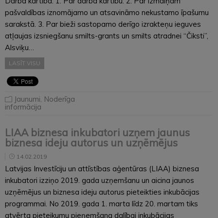
Darba kārtībā: 1. Par darba kārtību. 2. Par izmaiņām
pašvaldības iznomājamo un atsavināmo nekustamo īpašumu
sarakstā. 3. Par bieži sastopamo derīgo izrakteņu ieguves
atļaujas izsniegšanu smilts-grants un smilts atradnei “Čiksti”,
Alsviķu…
LASĪT VISU
Jaunumi
,
Noderīga
informācija
LIAA biznesa inkubatori uzņem jaunus
biznesa ideju autorus un uzņēmējus
14.02.2019
Latvijas Investīciju un attīstības aģentūras (LIAA) biznesa
inkubatori izziņo 2019. gada uzņemšanu un aicina jaunos
uzņēmējus un biznesa ideju autorus pieteikties inkubācijas
programmai. No 2019. gada 1. marta līdz 20. martam tiks
atvērta pieteikumu pieņemšana dalībai inkubācijas