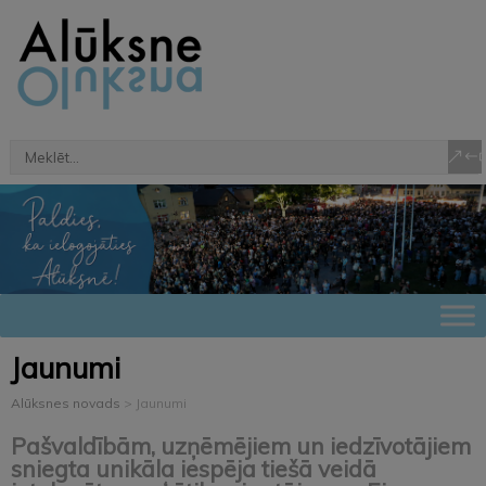
Jaunumi
Alūksnes novads
>
Jaunumi
Pašvaldībām, uzņēmējiem un iedzīvotājiem
sniegta unikāla iespēja tiešā veidā