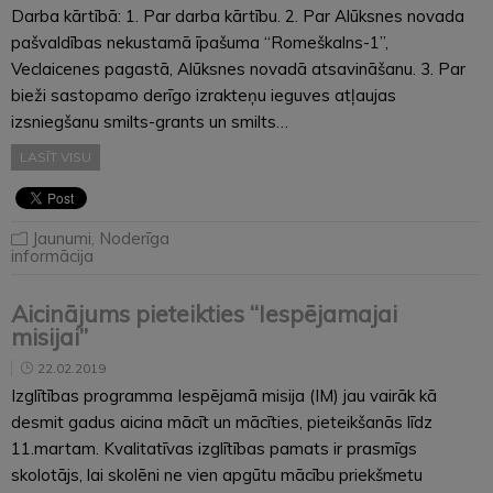
Darba kārtībā: 1. Par darba kārtību. 2. Par Alūksnes novada
pašvaldības nekustamā īpašuma “Romeškalns-1”,
Veclaicenes pagastā, Alūksnes novadā atsavināšanu. 3. Par
bieži sastopamo derīgo izrakteņu ieguves atļaujas
izsniegšanu smilts-grants un smilts…
LASĪT VISU
Jaunumi
,
Noderīga
informācija
Aicinājums pieteikties “Iespējamajai
misijai”
22.02.2019
Izglītības programma Iespējamā misija (IM) jau vairāk kā
desmit gadus aicina mācīt un mācīties, pieteikšanās līdz
11.martam. Kvalitatīvas izglītības pamats ir prasmīgs
skolotājs, lai skolēni ne vien apgūtu mācību priekšmetu