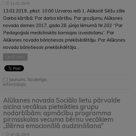
11.02.2019
13.02.2019., plkst. 10:00 Uzvaras ielā 1, Alūksnē Sēžu zāle
Darba kārtībā: Par darba kārtību. Par grozījumu Alūksnes
novada domes 2017. gada 28. jūnija lēmumā Nr.202 “Par
Pedagoģiski medicīniskās komisijas izveidošanu”. Par
Alūksnes novada bāriņtiesas priekšsēdētāju. Par Alūksnes
novada bāriņtiesas priekšsēdētāja…
LASĪT VISU
Jaunumi
,
Noderīga
informācija
Alūksnes novada Sociālo lietu pārvalde
aicina vecākus pieteikties grupu
nodarbībām: apmācību programma
pirmsskolas vecuma bērnu vecākiem
„Bērna emocionālā audzināšana”
07.02.2019