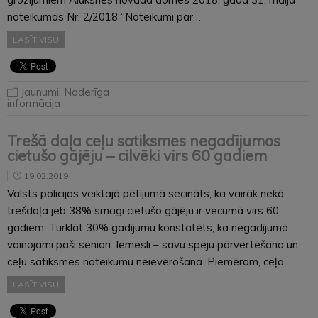
noteikumos Nr. 2/2018 “Noteikumi par…
LASĪT VISU
Jaunumi
,
Noderīga
informācija
Trešā daļa ceļu satiksmes negadījumos
cietušo gājēju – cilvēki virs 60 gadiem
19.02.2019
Valsts policijas veiktajā pētījumā secināts, ka vairāk nekā
trešdaļa jeb 38% smagi cietušo gājēju ir vecumā virs 60
gadiem. Turklāt 30% gadījumu konstatēts, ka negadījumā
vainojami paši seniori. Iemesli – savu spēju pārvērtēšana un
ceļu satiksmes noteikumu neievērošana. Piemēram, ceļa…
LASĪT VISU