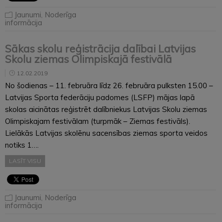
Jaunumi
,
Noderīga
informācija
Sākas skolu reģistrācija dalībai Latvijas
Skolu ziemas Olimpiskajā festivālā
12.02.2019
No šodienas – 11. februāra līdz 26. februāra pulksten 15.00 –
Latvijas Sporta federāciju padomes (LSFP) mājas lapā
skolas aicinātas reģistrēt dalībniekus Latvijas Skolu ziemas
Olimpiskajam festivālam (turpmāk – Ziemas festivāls).
Lielākās Latvijas skolēnu sacensības ziemas sporta veidos
notiks 1….
LASĪT VISU
Jaunumi
,
Noderīga
informācija