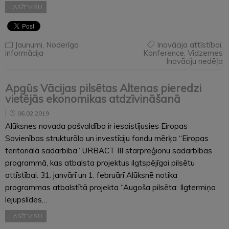
LASĪT VISU
Jaunumi
,
Noderīga
Inovācija attīstībai
,
informācija
Konference
,
Vidzemes
Inovāciju nedēļa
Apgūs Vācijas pilsētas Altenas pieredzi
vietējās ekonomikas atdzīvināšanā
06.02.2019
Alūksnes novada pašvaldība ir iesaistījusies Eiropas
Savienības strukturālo un investīciju fondu mērķa “Eiropas
teritoriālā sadarbība” URBACT III starpreģionu sadarbības
programmā, kas atbalsta projektus ilgtspējīgai pilsētu
attīstībai. 31. janvārī un 1. februārī Alūksnē notika
programmas atbalstītā projekta “Augoša pilsēta: Ilgtermiņa
lejupslīdes…
LASĪT VISU