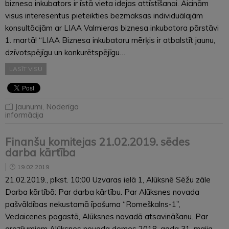
biznesa inkubators ir īstā vieta idejas attīstīšanai. Aicinām
visus interesentus pieteikties bezmaksas individuālajām
konsultācijām ar LIAA Valmieras biznesa inkubatora pārstāvi
1. martā! “LIAA Biznesa inkubatoru mērķis ir atbalstīt jaunu,
dzīvotspējīgu un konkurētspējīgu…
LASĪT VISU
Jaunumi
,
Noderīga
informācija
Finanšu komitejas 21.02.2019. sēdes
darba kārtība
19.02.2019
21.02.2019., plkst. 10:00 Uzvaras ielā 1, Alūksnē Sēžu zāle
Darba kārtībā: Par darba kārtību. Par Alūksnes novada
pašvāldības nekustamā īpašuma “Romeškalns-1”,
Veclaicenes pagastā, Alūksnes novadā atsavināšanu. Par
grozījumiem Alūksnes novada domes 2018. gada 31. maija