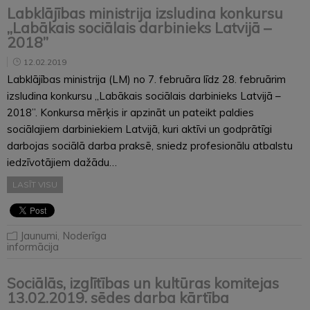
Labklājības ministrija izsludina konkursu
„Labākais sociālais darbinieks Latvijā –
2018”
12.02.2019
Labklājības ministrija (LM) no 7. februāra līdz 28. februārim
izsludina konkursu „Labākais sociālais darbinieks Latvijā –
2018”. Konkursa mērķis ir apzināt un pateikt paldies
sociālajiem darbiniekiem Latvijā, kuri aktīvi un godprātīgi
darbojas sociālā darba praksē, sniedz profesionālu atbalstu
iedzīvotājiem dažādu…
LASĪT VISU
Jaunumi
,
Noderīga
informācija
Sociālās, izglītības un kultūras komitejas
13.02.2019. sēdes darba kārtība