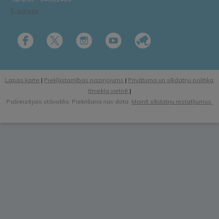
E-adrese
Lapas karte
|
Piekļūstamības paziņojums
|
Privātuma un sīkdatņu politika
tīmekļa vietnē
|
Pašreizējais stāvoklis: Piekrišana nav dota.
Mainīt sīkdatņu iestatījumus.