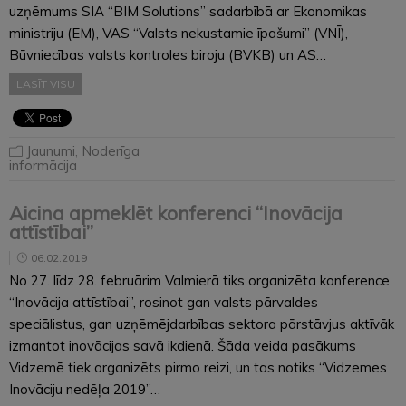
uzņēmums SIA “BIM Solutions” sadarbībā ar Ekonomikas
ministriju (EM), VAS “Valsts nekustamie īpašumi” (VNĪ),
Būvniecības valsts kontroles biroju (BVKB) un AS…
LASĪT VISU
Jaunumi
,
Noderīga
informācija
Aicina apmeklēt konferenci “Inovācija
attīstībai”
06.02.2019
No 27. līdz 28. februārim Valmierā tiks organizēta konference
“Inovācija attīstībai”, rosinot gan valsts pārvaldes
speciālistus, gan uzņēmējdarbības sektora pārstāvjus aktīvāk
izmantot inovācijas savā ikdienā. Šāda veida pasākums
Vidzemē tiek organizēts pirmo reizi, un tas notiks “Vidzemes
Inovāciju nedēļa 2019”…