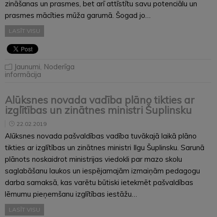
zināšanas un prasmes, bet arī attīstītu savu potenciālu un
prasmes mācīties mūža garumā. Šogad jo…
LASĪT VISU
Jaunumi
,
Noderīga
informācija
Alūksnes novada vadība plāno tikties ar
izglītības un zinātnes ministri Šuplinsku
22.02.2019
Alūksnes novada pašvaldības vadība tuvākajā laikā plāno
tikties ar izglītības un zinātnes ministri Ilgu Šuplinsku. Sarunā
plānots noskaidrot ministrijas viedokli par mazo skolu
saglabāšanu laukos un iespējamajām izmaiņām pedagogu
darba samaksā, kas varētu būtiski ietekmēt pašvaldības
lēmumu pieņemšanu izglītības iestāžu…
LASĪT VISU