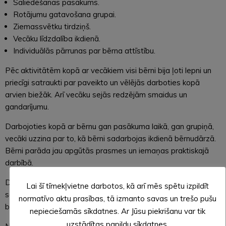
Saliedēšanas pasākums.
Rotājumu gatavošana grupai.
Ziemassvētku tirdziņš.
Vecāku līdzdalība ikdienā.
Individuālās pārrunas par bērna attīstību.
Pēc aktivitātēm kopā ar vecākiem visi bērni bija ļoti lepni un
priecīgi satraukti par paveikto un vēlējās darboties kopā
arvien biežāk. Arī vecāku sejās redzējām smaidus un
gandarījumu.
Darbojoties kopā ar bērnu gan pasākuma laikā, gan grupiņā,
vecāki uzzina par to, kā bērni sadarbojas ikdienā bērnudārzā.
Bērni parāda jau apgūtās prasmes un iemaņas praktiskajā
darbībā.
Dzīves ieviesto pārmaiņu pēc daudzas ieceres vēl gaida
Lai šī tīmekļvietne darbotos, kā arī mēs spētu izpildīt
savu kārtu. Paldies vecākiem par to, ka viņi darbojas ar
normatīvo aktu prasības, tā izmanto savas un trešo pušu
bērniem arī attālināti.
nepieciešamās sīkdatnes. Ar Jūsu piekrišanu var tik
uzstādītas papildu sīkdatnes.