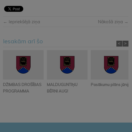
← Iepriekšējā ziņa
Nākošā ziņa →
Iesakām arī šo
<
>
DŽIMBAS DROŠĪBAS
MALDUGUNTIŅU
Pasākumu plāns jūnijā
PROGRAMMA
BĒRNI AUG!