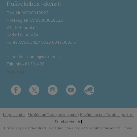
Pašvaldības rekvizīti
Reģ. Nr.90000018622
PVN reģ. Nr. LV 90000018622
AS „SEB banka”
Kods: UNLALV2X
Konts: LV58 UNLA 0025 0041 3033 5
E – pasts – dome@aluksne.lv
Tālrunis – 64381496
E-adrese
Lapas karte
|
Piekļūstamības paziņojums
|
Privātuma un sīkdatņu politika
tīmekļa vietnē
|
Pašreizējais stāvoklis: Piekrišana nav dota.
Mainīt sīkdatņu iestatījumus.