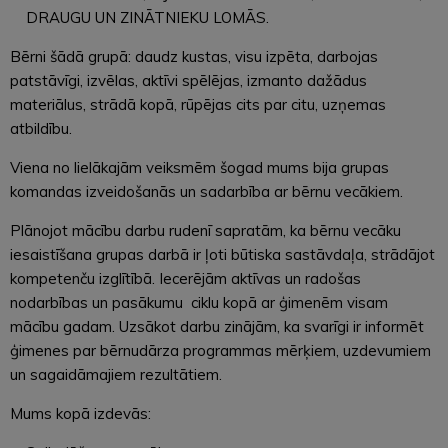
DRAUGU UN ZINĀTNIEKU LOMĀS.
Bērni šādā grupā: daudz kustas, visu izpēta, darbojas
patstāvīgi, izvēlas, aktīvi spēlējas, izmanto dažādus
materiālus, strādā kopā, rūpējas cits par citu, uzņemas
atbildību.
Viena no lielākajām veiksmēm šogad mums bija grupas
komandas izveidošanās un sadarbība ar bērnu vecākiem.
Plānojot mācību darbu rudenī sapratām, ka bērnu vecāku
iesaistīšana grupas darbā ir ļoti būtiska sastāvdaļa, strādājot
kompetenču izglītībā. Iecerējām aktīvas un radošas
nodarbības un pasākumu ciklu kopā ar ģimenēm visam
mācību gadam. Uzsākot darbu zinājām, ka svarīgi ir informēt
ģimenes par bērnudārza programmas mērķiem, uzdevumiem
un sagaidāmajiem rezultātiem.
Mums kopā izdevās: