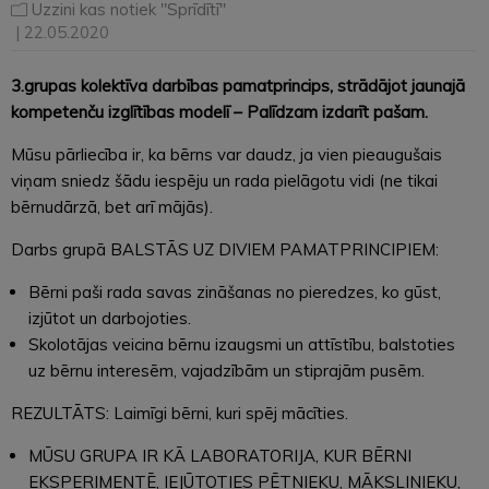
Uzzini kas notiek "Sprīdītī"
| 22.05.2020
3.grupas kolektīva darbības pamatprincips, strādājot jaunajā
kompetenču izglītības modelī – Palīdzam izdarīt pašam.
Mūsu pārliecība ir, ka bērns var daudz, ja vien pieaugušais
viņam sniedz šādu iespēju un rada pielāgotu vidi (ne tikai
bērnudārzā, bet arī mājās).
Darbs grupā BALSTĀS UZ DIVIEM PAMATPRINCIPIEM:
Bērni paši rada savas zināšanas no pieredzes, ko gūst,
izjūtot un darbojoties.
Skolotājas veicina bērnu izaugsmi un attīstību, balstoties
uz bērnu interesēm, vajadzībām un stiprajām pusēm.
REZULTĀTS: Laimīgi bērni, kuri spēj mācīties.
MŪSU GRUPA IR KĀ LABORATORIJA, KUR BĒRNI
EKSPERIMENTĒ, IEJŪTOTIES PĒTNIEKU, MĀKSLINIEKU,