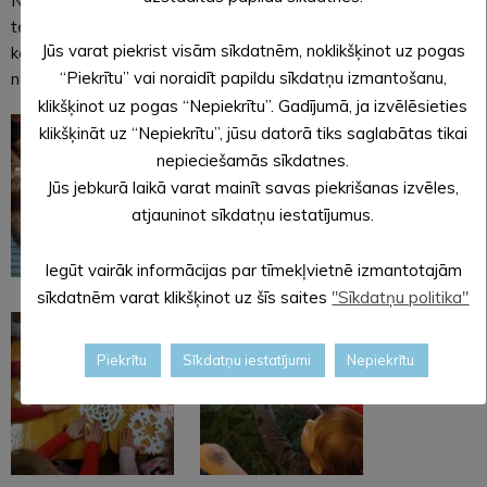
Novērtējot vecāku un citu ģimenes locekļu devumu, varam
teikt vislielāko paldies par sadarbību un ceram, ka šogad, tas,
Jūs varat piekrist visām sīkdatnēm, noklikšķinot uz pogas
ko izdarījām kopā, mūs saliedēja kā komandu. Cerot
“Piekrītu” vai noraidīt papildu sīkdatņu izmantošanu,
nākamgad uz jaunām uzvarām!
klikšķinot uz pogas “Nepiekrītu”. Gadījumā, ja izvēlēsieties
klikšķināt uz “Nepiekrītu”, jūsu datorā tiks saglabātas tikai
nepieciešamās sīkdatnes.
Jūs jebkurā laikā varat mainīt savas piekrišanas izvēles,
atjauninot sīkdatņu iestatījumus.
Iegūt vairāk informācijas par tīmekļvietnē izmantotajām
sīkdatnēm varat klikšķinot uz šīs saites
"Sīkdatņu politika"
Piekrītu
Sīkdatņu iestatījumi
Nepiekrītu