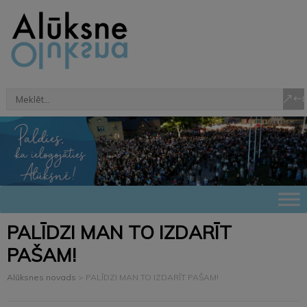
PALĪDZI MAN TO IZDARĪT
PAŠAM!
Alūksnes novads
>
PALĪDZI MAN TO IZDARĪT PAŠAM!